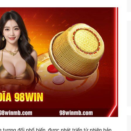
e tương đối phổ biến, được phát triển từ phiên bản