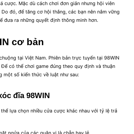
 cá cược. Mặc dù cách chơi đơn giản nhưng hội viên
a. Do đó, để tăng cơ hội thắng, các bạn nên nắm vững
để đưa ra những quyết định thông minh hơn.
IN cơ bản
 chuộng tại Việt Nam. Phiên bản trực tuyến tại 98WIN
. Để có thể chơi game đúng theo quy định và thuận
g một số kiến thức về luật như sau:
xóc đĩa 98WIN
thể lựa chọn nhiều cửa cược khác nhau với tỷ lệ trả
ặt ngửa của các quân vị là chẵn hay lẻ.