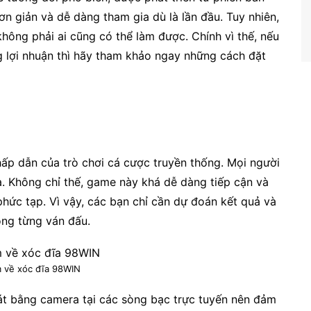
ơn giản và dễ dàng tham gia dù là lần đầu. Tuy nhiên,
không phải ai cũng có thể làm được. Chính vì thế, nếu
 lợi nhuận thì hãy tham khảo ngay những cách đặt
ấp dẫn của trò chơi cá cược truyền thống. Mọi người
nhà. Không chỉ thế, game này khá dễ dàng tiếp cận và
phức tạp. Vì vậy, các bạn chỉ cần dự đoán kết quả và
rong từng ván đấu.
m về xóc đĩa 98WIN
át bằng camera tại các sòng bạc trực tuyến nên đảm