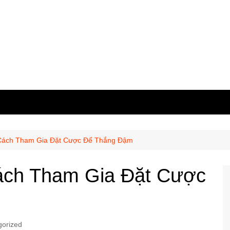
Cách Tham Gia Đặt Cược Để Thắng Đậm
ách Tham Gia Đặt Cược
gorized