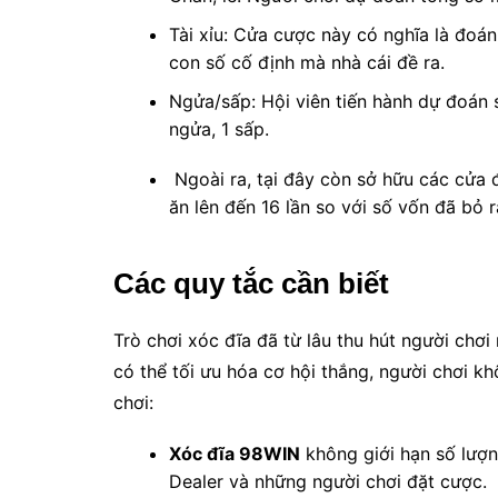
Tài xỉu: Cửa cược này có nghĩa là đoá
con số cố định mà nhà cái đề ra.
Ngửa/sấp: Hội viên tiến hành dự đoán s
ngửa, 1 sấp.
Ngoài ra, tại đây còn sở hữu các cửa 
ăn lên đến 16 lần so với số vốn đã bỏ r
Các quy tắc cần biết
Trò chơi xóc đĩa đã từ lâu thu hút người chơi 
có thể tối ưu hóa cơ hội thắng, người chơi k
chơi:
Xóc đĩa 98WIN
không giới hạn số lượn
Dealer và những người chơi đặt cược.