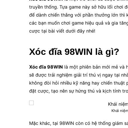
truyền thống. Tựa game này sở hữu lối chơi đ
để dành chiến thắng với phần thưởng lớn thì 
các bạn muốn chơi game hiệu quả và gia tăng
cược tại bài viết dưới đây nhé!
Xóc đĩa 98WIN là gì?
Xóc đĩa 98WIN
là một phiên bản mới mẻ và h
sẽ được trải nghiệm giải trí thú vị ngay tại 
không đòi hỏi nhiều kỹ năng hay chiến thuật 
đặt cược, tạo nên sự hứng thú và kịch tính t
Khái niệ
Mặc khác, tại 98WIN còn có hệ thống giám s