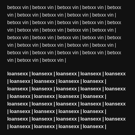
betxxx vin
|
betxxx vin
|
betxxx vin
|
betxxx vin
|
betxxx
vin
|
betxxx vin
|
betxxx vin
|
betxxx vin
|
betxxx vin
|
betxxx vin
|
betxxx vin
|
betxxx vin
|
betxxx vin
|
betxxx
vin
|
betxxx vin
|
betxxx vin
|
betxxx vin
|
betxxx vin
|
betxxx vin
|
betxxx vin
|
betxxx vin
|
betxxx vin
|
betxxx
vin
|
betxxx vin
|
betxxx vin
|
betxxx vin
|
betxxx vin
|
betxxx vin
|
betxxx vin
|
betxxx vin
|
betxxx vin
|
betxxx
vin
|
betxxx vin
|
betxxx vin
|
loansexx
|
loansexx
|
loansexx
|
loansexx
|
loansexx
|
loansexx
|
loansexx
|
loansexx
|
loansexx
|
loansexx
|
loansexx
|
loansexx
|
loansexx
|
loansexx
|
loansexx
|
loansexx
|
loansexx
|
loansexx
|
loansexx
|
loansexx
|
loansexx
|
loansexx
|
loansexx
|
loansexx
|
loansexx
|
loansexx
|
loansexx
|
loansexx
|
loansexx
|
loansexx
|
loansexx
|
loansexx
|
loansexx
|
loansexx
|
loansexx
|
loansexx
|