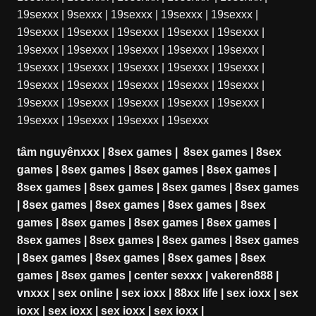
19sexxx
|
9sexxx
|
19sexxx
|
19sexxx
|
19sexxx
|
19sexxx
|
19sexxx
|
19sexxx
|
19sexxx
|
19sexxx
|
19sexxx
|
19sexxx
|
19sexxx
|
19sexxx
|
19sexxx
|
19sexxx
|
19sexxx
|
19sexxx
|
19sexxx
|
19sexxx
|
19sexxx
|
19sexxx
|
19sexxx
|
19sexxx
|
19sexxx
|
19sexxx
|
19sexxx
|
19sexxx
|
19sexxx
|
19sexxx
|
19sexxx
|
19sexxx
|
19sexxx
|
19sexxx
tâm nguyênxxx
|
8sex games
|
8sex games
|
8sex
games
|
8sex games
|
8sex games
|
8sex games
|
8sex games
|
8sex games
|
8sex games
|
8sex games
|
8sex games
|
8sex games
|
8sex games
|
8sex
games
|
8sex games
|
8sex games
|
8sex games
|
8sex games
|
8sex games
|
8sex games
|
8sex games
|
8sex games
|
8sex games
|
8sex games
|
8sex
games
|
8sex games
|
center sexxx
|
vakeren888
|
vnxxx
|
sex online
|
sex ioxx
|
88xx life
|
sex ioxx
|
sex
ioxx
|
sex ioxx
|
sex ioxx
|
sex ioxx
|