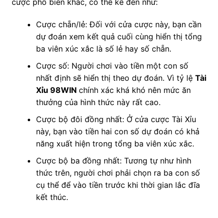
cược phổ biến khác, có thể kể đến như:
Cược chẵn/lẻ: Đối với cửa cược này, bạn cần
dự đoán xem kết quả cuối cùng hiển thị tổng
ba viên xúc xắc là số lẻ hay số chẵn.
Cược số: Người chơi vào tiền một con số
nhất định sẽ hiển thị theo dự đoán. Vì tỷ lệ
Tài
Xỉu 98WIN
chính xác khá khó nên mức ăn
thưởng của hình thức này rất cao.
Cược bộ đôi đồng nhất: Ở cửa cược Tài Xỉu
này, bạn vào tiền hai con số dự đoán có khả
năng xuất hiện trong tổng ba viên xúc xắc.
Cược bộ ba đồng nhất: Tương tự như hình
thức trên, người chơi phải chọn ra ba con số
cụ thể để vào tiền trước khi thời gian lắc đĩa
kết thúc.