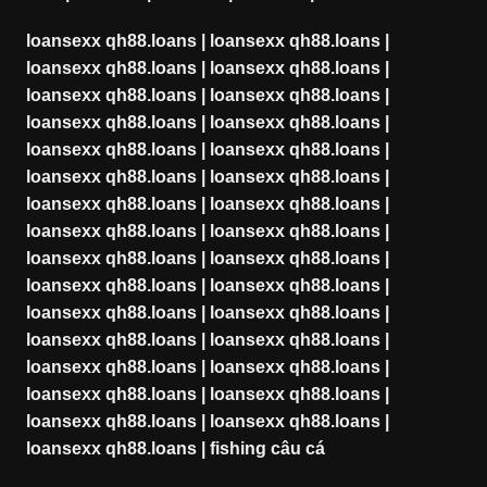
loansexx qh88.loans
|
loansexx qh88.loans
|
loansexx qh88.loans
|
loansexx qh88.loans
|
loansexx qh88.loans
|
loansexx qh88.loans
|
loansexx qh88.loans
|
loansexx qh88.loans
|
loansexx qh88.loans
|
loansexx qh88.loans
|
loansexx qh88.loans
|
loansexx qh88.loans
|
loansexx qh88.loans
|
loansexx qh88.loans
|
loansexx qh88.loans
|
loansexx qh88.loans
|
loansexx qh88.loans
|
loansexx qh88.loans
|
loansexx qh88.loans
|
loansexx qh88.loans
|
loansexx qh88.loans
|
loansexx qh88.loans
|
loansexx qh88.loans
|
loansexx qh88.loans
|
loansexx qh88.loans
|
loansexx qh88.loans
|
loansexx qh88.loans
|
loansexx qh88.loans
|
loansexx qh88.loans
|
loansexx qh88.loans
|
loansexx qh88.loans
|
fishing câu cá