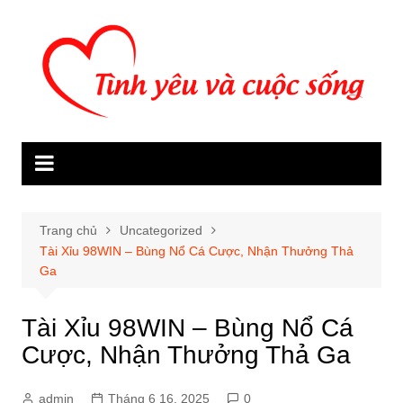
Chuyển
đến
phần
nội
dung
Trang chủ
Uncategorized
Tài Xỉu 98WIN – Bùng Nổ Cá Cược, Nhận Thưởng Thả
Ga
Tài Xỉu 98WIN – Bùng Nổ Cá
Cược, Nhận Thưởng Thả Ga
admin
Tháng 6 16, 2025
0