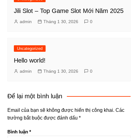
Jili Slot – Top Game Slot Mới Năm 2025
admin
Tháng 1 30, 2026
0
Uncategorized
Hello world!
admin
Tháng 1 30, 2026
0
Để lại một bình luận
Email của bạn sẽ không được hiển thị công khai.
Các
trường bắt buộc được đánh dấu
*
Bình luận
*