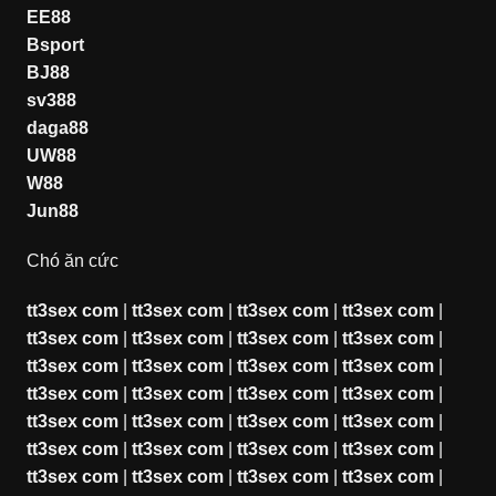
EE88
Bsport
BJ88
sv388
daga88
UW88
W88
Jun88
Chó ăn cức
tt3sex com
|
tt3sex com
|
tt3sex com
|
tt3sex com
|
tt3sex com
|
tt3sex com
|
tt3sex com
|
tt3sex com
|
tt3sex com
|
tt3sex com
|
tt3sex com
|
tt3sex com
|
tt3sex com
|
tt3sex com
|
tt3sex com
|
tt3sex com
|
tt3sex com
|
tt3sex com
|
tt3sex com
|
tt3sex com
|
tt3sex com
|
tt3sex com
|
tt3sex com
|
tt3sex com
|
tt3sex com
|
tt3sex com
|
tt3sex com
|
tt3sex com
|