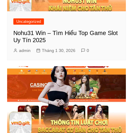
Uncategorized
Nohu31 Win – Tìm Hiểu Top Game Slot
Uy Tín 2025
admin
Tháng 1 30, 2026
0