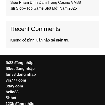
Siêu Phẩm Đình Đám Trong Casino VM88
Jili Slot – Top Game Slot Mới Năm 2025
Recent Comments
Không có bình luận nào để hiển thị.
fb88 đăng nhập
f8bet đăng nhập
fun88 đăng nhập
vin777 com
8day com
hello88
Shbet
123b đăng nhập