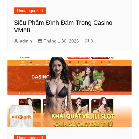
Uncategorized
Siêu Phẩm Đình Đám Trong Casino
VM88
admin
Tháng 1 30, 2026
0
Uncategorized