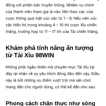
đồng với phiên bản truyền thống. Nhiệm vụ chính
của thành viên tham gia là vào tiền theo các cửa
cược thông qua mặt xúc xắc từ 1 – 6. Nếu viên xúc
xắc hiển thị trong khoảng 4 – 10 thì cược Xỉu chiến
thắng, trường hợp từ 11 – 17 thì cửa Tài chiến thắng.
Khám phá tính năng ấn tượng
từ Tài Xỉu 98WIN
Không phải ngẫu nhiên mà chuyên mục Tài Xỉu tại
đây lại nhận về sự yêu thích đông đảo đến vậy. Điều
này là bởi những ưu điểm vượt trội mà sân chơi
mang đến cho người dùng, có thể kể đến như sau:
Phong cách chân thực như sòng