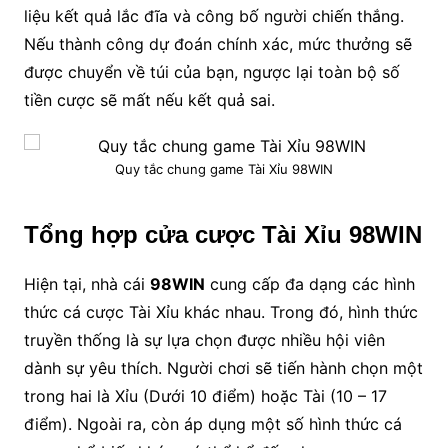
liệu kết quả lắc đĩa và công bố người chiến thắng.
Nếu thành công dự đoán chính xác, mức thưởng sẽ
được chuyển về túi của bạn, ngược lại toàn bộ số
tiền cược sẽ mất nếu kết quả sai.
Quy tắc chung game Tài Xỉu 98WIN
Tổng hợp cửa cược Tài Xỉu 98WIN
Hiện tại, nhà cái
98WIN
cung cấp đa dạng các hình
thức cá cược Tài Xỉu khác nhau. Trong đó, hình thức
truyền thống là sự lựa chọn được nhiều hội viên
dành sự yêu thích. Người chơi sẽ tiến hành chọn một
trong hai là Xỉu (Dưới 10 điểm) hoặc Tài (10 – 17
điểm). Ngoài ra,
còn áp dụng một số hình thức cá