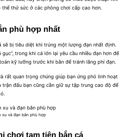
ó thể thử sức ở các phòng chơi cấp cao hơn.
bắn phù hợp nhất
 sẽ bị tiêu diệt khi trúng một lượng đạn nhất định.
 gục”, trong khi cá lớn lại yêu cầu nhiều đạn hơn để
toán kỹ lưỡng trước khi bắn để tránh lãng phí đạn.
là rất quan trọng chúng giúp bạn ứng phó linh hoạt
a trận đấu bạn cũng cần giữ sự tập trung cao độ để
ó.
n xu và đạn bắn phù hợp
hi chơi tam tiên bắn cá