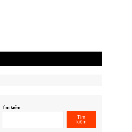
Tìm kiếm
Tìm
kiếm