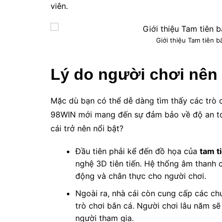
viên.
Giới thiệu Tam tiên 
Lý do người chơi nên 
Mặc dù bạn có thể dễ dàng tìm thấy các trò c
98WIN mới mang đến sự đảm bảo về độ an toà
cái trở nên nổi bật?
Đầu tiên phải kể đến đồ họa của
tam t
nghệ 3D tiên tiến. Hệ thống âm thanh 
động và chân thực cho người chơi.
Ngoài ra, nhà cái còn cung cấp các ch
trò chơi bắn cá. Người chơi lâu năm sẽ
người tham gia.