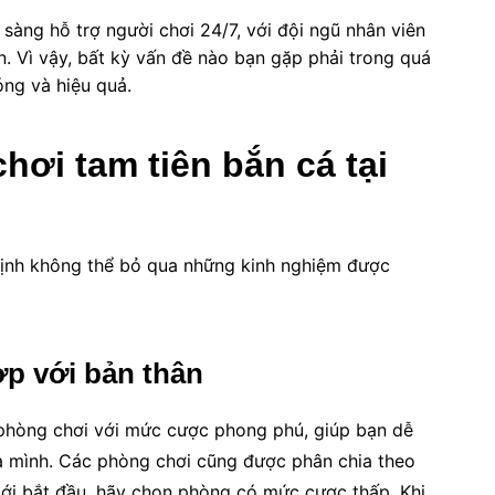
sàng hỗ trợ người chơi 24/7, với đội ngũ nhân viên
. Vì vậy, bất kỳ vấn đề nào bạn gặp phải trong quá
óng và hiệu quả.
hơi tam tiên bắn cá tại
định không thể bỏ qua những kinh nghiệm được
p với bản thân
phòng chơi với mức cược phong phú, giúp bạn dễ
a mình. Các phòng chơi cũng được phân chia theo
mới bắt đầu, hãy chọn phòng có mức cược thấp. Khi