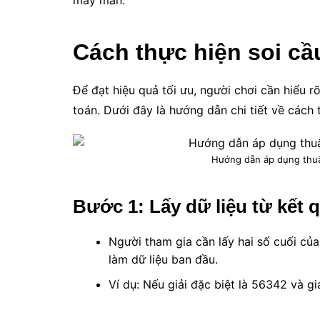
Cách thực hiện soi cầ
Để đạt hiệu quả tối ưu, người chơi cần hiểu r
toán. Dưới đây là hướng dẫn chi tiết về cách 
Hướng dẫn áp dụng thuật
Bước 1: Lấy dữ liệu từ kết 
Người tham gia cần lấy hai số cuối của
làm dữ liệu ban đầu.
Ví dụ: Nếu giải đặc biệt là 56342 và giả