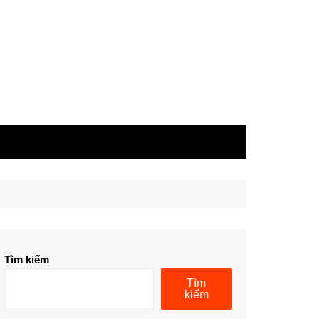
Tìm kiếm
Tìm
kiếm