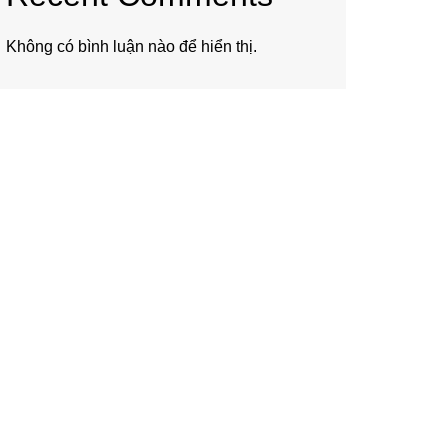
Không có bình luận nào để hiển thị.