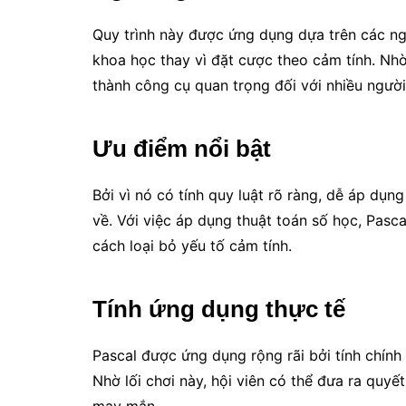
Quy trình này được ứng dụng dựa trên các ng
khoa học thay vì đặt cược theo cảm tính.
Nhờ
thành công cụ quan trọng đối với nhiều người
Ưu điểm nổi bật
Bởi vì nó có tính quy luật rõ ràng, dễ áp dụ
về.
Với việc áp dụng thuật toán số học, Pasca
cách loại bỏ yếu tố cảm tính.
Tính ứng dụng thực tế
Pascal được ứng dụng rộng rãi bởi tính chính 
Nhờ lối chơi này, hội viên có thể đưa ra quyế
may mắn.