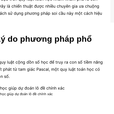
 Đây là chiến thuật được nhiều chuyên gia ưa chuộng
 cách sử dụng phương pháp soi cầu này một cách hiệu
 Lý do phương pháp phổ
 quy luật cộng dồn số học để truy ra con số tiềm năng
ất phát từ tam giác Pascal, một quy luật toán học có
on số.
học giúp dự đoán lô đề chính xác