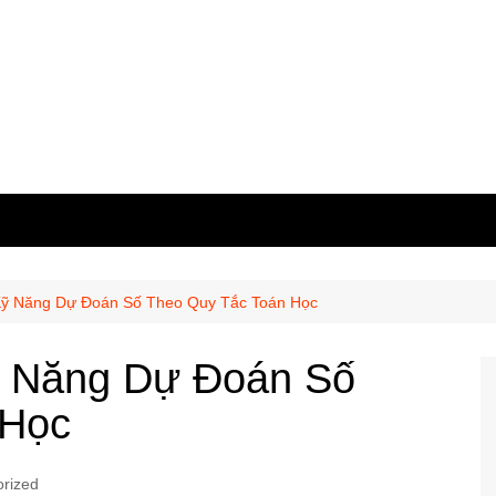
 Kỹ Năng Dự Đoán Số Theo Quy Tắc Toán Học
ỹ Năng Dự Đoán Số
 Học
rized