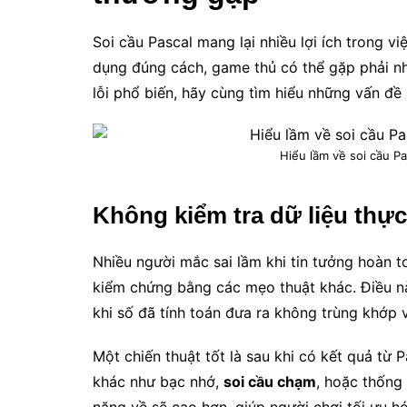
Soi cầu Pascal mang lại nhiều lợi ích trong 
dụng đúng cách, game thủ có thể gặp phải n
lỗi phổ biến, hãy cùng tìm hiểu những vấn đề
Hiểu lầm về soi cầu Pa
Không kiểm tra dữ liệu thực
Nhiều người mắc sai lầm khi tin tưởng hoàn 
kiểm chứng bằng các mẹo thuật khác. Điều nà
khi số đã tính toán đưa ra không trùng khớp vớ
Một chiến thuật tốt là sau khi có kết quả từ 
khác như bạc nhớ,
soi cầu chạm
, hoặc thống 
năng về sẽ cao hơn, giúp người chơi tối ưu hó