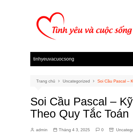
Chuyển
đến
phần
nội
dung
tinhyeuvacuocsong
Trang chủ
Uncategorized
Soi Cầu Pascal –
Soi Cầu Pascal – K
Theo Quy Tắc Toán
admin
Tháng 4 3, 2025
0
Uncatego