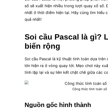
số sẽ xuất hiện nhiều trong lượt quay xổ số.
nhất ở thời điểm hiện tại. Hãy cùng tìm hiểu
quả nhất!
Soi cầu Pascal là gì?
biến rộng
Soi cầu Pascal là kỹ thuật tính toán dựa trên
lớn hiện ra ở vòng quay tới. Mẹo chơi này xu
tính lặp lại và sự liên kết chặt chẽ giữa các c
Công thức tính toán số 
Nguồn gốc hình thành