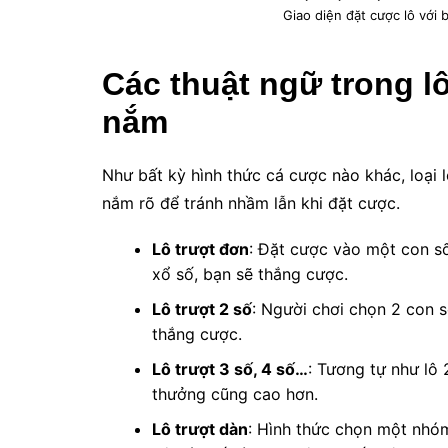
Giao diện đặt cược lô với 
Các thuật ngữ trong l
nắm
Như bất kỳ hình thức cá cược nào khác, loại 
nắm rõ để tránh nhầm lẫn khi đặt cược.
Lô trượt đơn
: Đặt cược vào một con số
xổ số, bạn sẽ thắng cược.
Lô trượt 2 số
: Người chơi chọn 2 con s
thắng cược.
Lô trượt 3 số, 4 số…
: Tương tự như lô 
thưởng cũng cao hơn.
Lô trượt dàn
: Hình thức chọn một nhóm