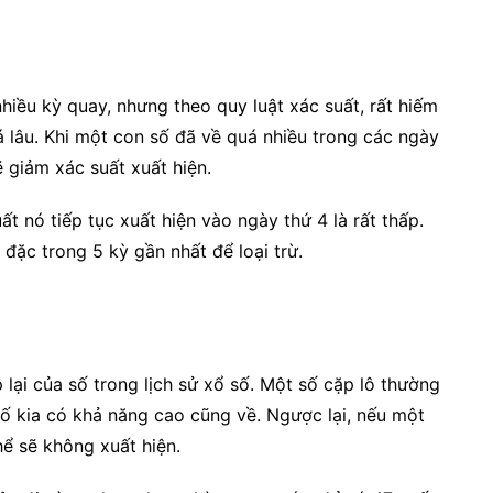
hiều kỳ quay, nhưng theo quy luật xác suất, rất hiếm
á lâu. Khi một con số đã về quá nhiều trong các ngày
 giảm xác suất xuất hiện.
ất nó tiếp tục xuất hiện vào ngày thứ 4 là rất thấp.
đặc trong 5 kỳ gần nhất để loại trừ.
 lại của số trong lịch sử xổ số. Một số cặp lô thường
 số kia có khả năng cao cũng về. Ngược lại, nếu một
hể sẽ không xuất hiện.