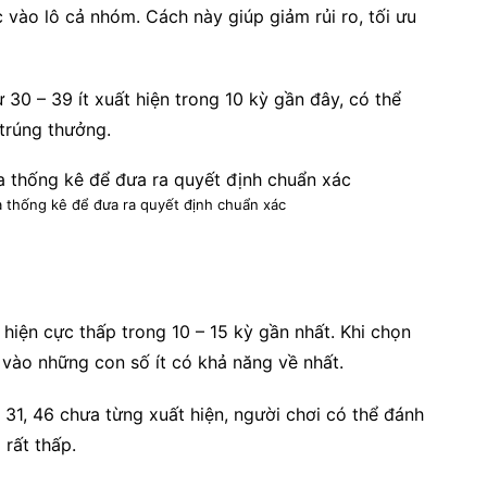
vào lô cả nhóm. Cách này giúp giảm rủi ro, tối ưu
 30 – 39 ít xuất hiện trong 10 kỳ gần đây, có thể
trúng thưởng.
ua thống kê để đưa ra quyết định chuẩn xác
 hiện cực thấp trong 10 – 15 kỳ gần nhất. Khi chọn
n vào những con số ít có khả năng về nhất.
 31, 46 chưa từng xuất hiện, người chơi có thể đánh
 rất thấp.