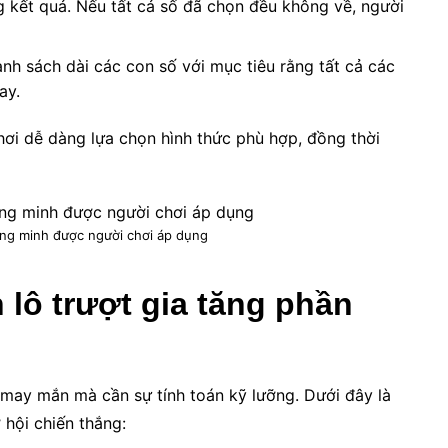
g kết quả. Nếu tất cả số đã chọn đều không về, người
nh sách dài các con số với mục tiêu rằng tất cả các
ay.
hơi dễ dàng lựa chọn hình thức phù hợp, đồng thời
ông minh được người chơi áp dụng
 lô trượt gia tăng phần
may mắn mà cần sự tính toán kỹ lưỡng. Dưới đây là
 hội chiến thắng: