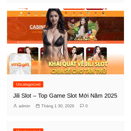
Uncategorized
Jili Slot – Top Game Slot Mới Năm 2025
admin
Tháng 1 30, 2026
0