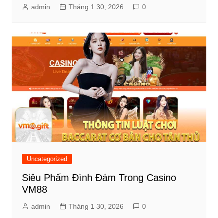
admin
Tháng 1 30, 2026
0
Uncategorized
Siêu Phẩm Đình Đám Trong Casino
VM88
admin
Tháng 1 30, 2026
0