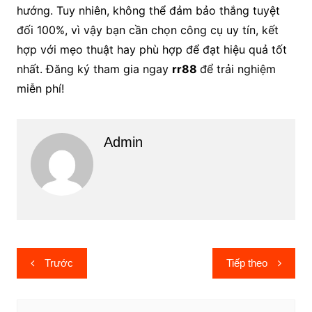
hướng. Tuy nhiên, không thể đảm bảo thắng tuyệt
đối 100%, vì vậy bạn cần chọn công cụ uy tín, kết
hợp với mẹo thuật hay phù hợp để đạt hiệu quả tốt
nhất. Đăng ký tham gia ngay
rr88
để trải nghiệm
miễn phí!
Admin
Điều
Trước
Tiếp theo
hướng
bài