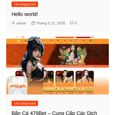
viết
Uncategorized
Hello world!
admin
Tháng 5 12, 2026
0
Uncategorized
Bắn Cá 479Bet – Cung Cấp Các Dịch