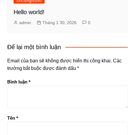
Uncategorized
Hello world!
admin
Tháng 1 30, 2026
0
Để lại một bình luận
Email của bạn sẽ không được hiển thị công khai.
Các
trường bắt buộc được đánh dấu
*
Bình luận
*
Tên
*