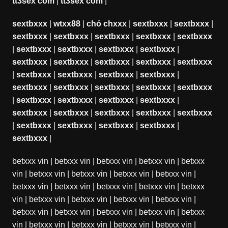
tt3sex com
|
tt3sex com
|
sextbxxx
|
wtxx88
|
chó chxxx
|
sextbxxx
|
sextbxxx
|
sextbxxx
|
sextbxxx
|
sextbxxx
|
sextbxxx
|
sextbxxx
|
sextbxxx
|
sextbxxx
|
sextbxxx
|
sextbxxx
|
sextbxxx
|
sextbxxx
|
sextbxxx
|
sextbxxx
|
sextbxxx
|
sextbxxx
|
sextbxxx
|
sextbxxx
|
sextbxxx
|
sextbxxx
|
sextbxxx
|
sextbxxx
|
sextbxxx
|
sextbxxx
|
sextbxxx
|
sextbxxx
|
sextbxxx
|
sextbxxx
|
sextbxxx
|
sextbxxx
|
sextbxxx
|
sextbxxx
|
sextbxxx
|
sextbxxx
|
sextbxxx
|
sextbxxx
|
sextbxxx
|
sextbxxx
|
betxxx vin
|
betxxx vin
|
betxxx vin
|
betxxx vin
|
betxxx
vin
|
betxxx vin
|
betxxx vin
|
betxxx vin
|
betxxx vin
|
betxxx vin
|
betxxx vin
|
betxxx vin
|
betxxx vin
|
betxxx
vin
|
betxxx vin
|
betxxx vin
|
betxxx vin
|
betxxx vin
|
betxxx vin
|
betxxx vin
|
betxxx vin
|
betxxx vin
|
betxxx
vin
|
betxxx vin
|
betxxx vin
|
betxxx vin
|
betxxx vin
|