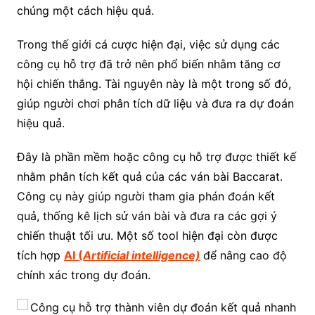
chúng một cách hiệu quả.
Trong thế giới cá cược hiện đại, việc sử dụng các
công cụ hỗ trợ đã trở nên phổ biến nhằm tăng cơ
hội chiến thắng. Tài nguyên này là một trong số đó,
giúp người chơi phân tích dữ liệu và đưa ra dự đoán
hiệu quả.
Đây là phần mềm hoặc công cụ hỗ trợ được thiết kế
nhằm phân tích kết quả của các ván bài Baccarat.
Công cụ này giúp người tham gia phán đoán kết
quả, thống kê lịch sử ván bài và đưa ra các gợi ý
chiến thuật tối ưu. Một số tool hiện đại còn được
tích hợp
AI (
Artificial intelligence)
để nâng cao độ
chính xác trong dự đoán.