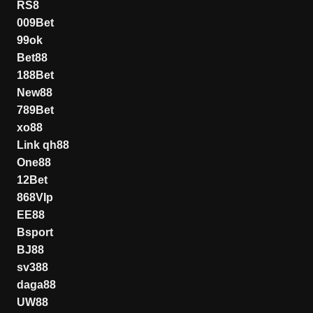
RS8
009Bet
99ok
Bet88
188Bet
New88
789Bet
xo88
Link qh88
One88
12Bet
868VIp
EE88
Bsport
BJ88
sv388
daga88
UW88