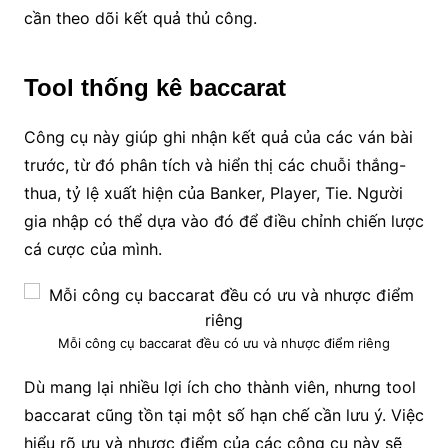
cần theo dõi kết quả thủ công.
Tool thống kê baccarat
Công cụ này giúp ghi nhận kết quả của các ván bài
trước, từ đó phân tích và hiển thị các chuỗi thắng-
thua, tỷ lệ xuất hiện của Banker, Player, Tie. Người
gia nhập có thể dựa vào đó để điều chỉnh chiến lược
cá cược của mình.
Mỗi công cụ baccarat đều có ưu và nhược điểm riêng
Dù mang lại nhiều lợi ích cho thành viên, nhưng tool
baccarat cũng tồn tại một số hạn chế cần lưu ý. Việc
hiểu rõ ưu và nhược điểm của các công cụ này sẽ