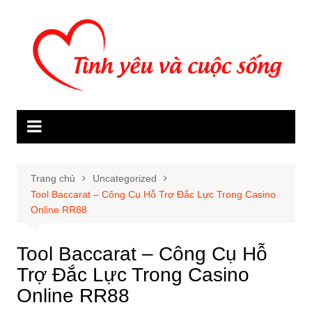
Chuyển
đến
phần
nội
dung
Trang chủ
Uncategorized
Tool Baccarat – Công Cụ Hỗ Trợ Đắc Lực Trong Casino
Online RR88
Tool Baccarat – Công Cụ Hỗ
Trợ Đắc Lực Trong Casino
Online RR88