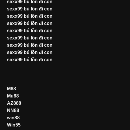
sexx99 bú lồn đi con
sexx99 bú lồn đi con
sexx99 bú lồn đi con
sexx99 bú lồn đi con
sexx99 bú lồn đi con
sexx99 bú lồn đi con
sexx99 bú lồn đi con
sexx99 bú lồn đi con
sexx99 bú lồn đi con
M88
Mu88
AZ888
NN88
win88
Win55