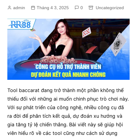
admin
Tháng 4 3, 2025
0
Uncategorized
Tool baccarat đang trở thành một phần không thể
thiếu đối với những ai muốn chinh phục trò chơi này.
Với sự phát triển của công nghệ, nhiều công cụ đã
ra đời để phân tích kết quả, dự đoán xu hướng và
gia tăng tỷ lệ chiến thắng. Bài viết này sẽ giúp hội
viên hiểu rõ về các tool cũng như cách sử dụng