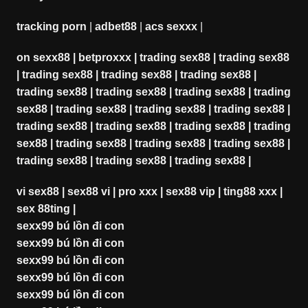
tracking porn
|
adbet88
|
acs sexxx
|
on sexx88
|
betproxxx
|
trading sex88
|
trading sex88
|
trading sex88
|
trading sex88
|
trading sex88
|
trading sex88
|
trading sex88
|
trading sex88
|
trading
sex88
|
trading sex88
|
trading sex88
|
trading sex88
|
trading sex88
|
trading sex88
|
trading sex88
|
trading
sex88
|
trading sex88
|
trading sex88
|
trading sex88
|
trading sex88
|
trading sex88
|
trading sex88
|
vi sex88
|
sex88 vi
|
pro xxx
|
sex88 vip
|
ting88 xxx
|
sex 88ting
|
sexx99 bú lồn đi con
sexx99 bú lồn đi con
sexx99 bú lồn đi con
sexx99 bú lồn đi con
sexx99 bú lồn đi con