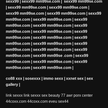
sexx99
|
sexx99 mm99se.com
|
sexx99 mm99se.com
|
sexx99 mm99se.com
|
sexx99 mm99se.com
|
sexx99 mm99se.com
|
sexx99 mm99se.com
|
sexx99
mm99se.com
|
sexx99 mm99se.com
|
sexx99
mm99se.com
|
sexx99 mm99se.com
|
sexx99
mm99se.com
|
sexx99 mm99se.com
|
sexx99
mm99se.com
|
sexx99 mm99se.com
|
sexx99
mm99se.com
|
sexx99 mm99se.com
|
sexx99
mm99se.com
|
sexx99 mm99se.com
|
sexx99
mm99se.com
|
sexx99 mm99se .com
|
sexx99
mm99se.com
|
sexx99 mm99se.com
|
sexx99
mm99se.com
|
sexx99 mm99se.com
|
co88 xxx
|
sosexxx
|
immo sexx
|
xxnet sex
|
sex
gallery
|
link sexxx
link sexxx
sex beauty
77 awr
porx center
44coxx.com
44coxx.com
eveu sex44