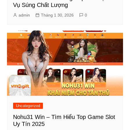
Vụ Súng Chất Lượng
admin
Tháng 1 30, 2026
0
Uncategorized
Nohu31 Win – Tìm Hiểu Top Game Slot
Uy Tín 2025