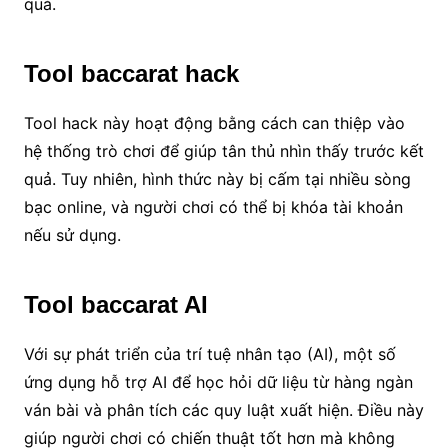
quả.
Tool baccarat hack
Tool hack này hoạt động bằng cách can thiệp vào
hệ thống trò chơi để giúp tân thủ nhìn thấy trước kết
quả. Tuy nhiên, hình thức này bị cấm tại nhiều sòng
bạc online, và người chơi có thể bị khóa tài khoản
nếu sử dụng.
Tool baccarat AI
Với sự phát triển của trí tuệ nhân tạo (AI), một số
ứng dụng hỗ trợ AI để học hỏi dữ liệu từ hàng ngàn
ván bài và phân tích các quy luật xuất hiện. Điều này
giúp người chơi có chiến thuật tốt hơn mà không