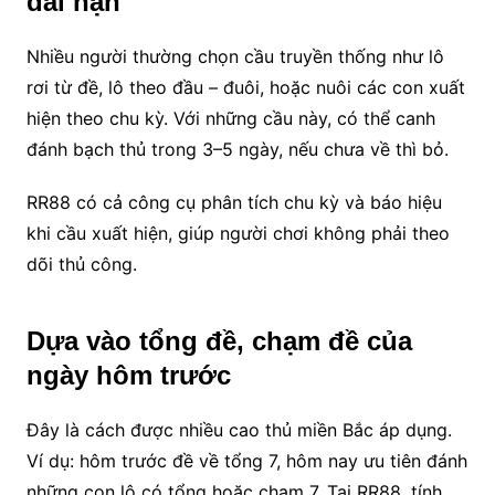
dài hạn
Nhiều người thường chọn cầu truyền thống như lô
rơi từ đề, lô theo đầu – đuôi, hoặc nuôi các con xuất
hiện theo chu kỳ. Với những cầu này, có thể canh
đánh bạch thủ trong 3–5 ngày, nếu chưa về thì bỏ.
RR88 có cả công cụ phân tích chu kỳ và báo hiệu
khi cầu xuất hiện, giúp người chơi không phải theo
dõi thủ công.
Dựa vào tổng đề, chạm đề của
ngày hôm trước
Đây là cách được nhiều cao thủ miền Bắc áp dụng.
Ví dụ: hôm trước đề về tổng 7, hôm nay ưu tiên đánh
những con lô có tổng hoặc chạm 7. Tại RR88, tính