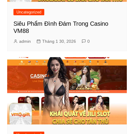
Uncategorized
Siêu Phẩm Đình Đám Trong Casino
VM88
admin
Tháng 1 30, 2026
0