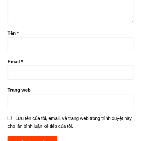
Tên
*
Email
*
Trang web
Lưu tên của tôi, email, và trang web trong trình duyệt này
cho lần bình luận kế tiếp của tôi.