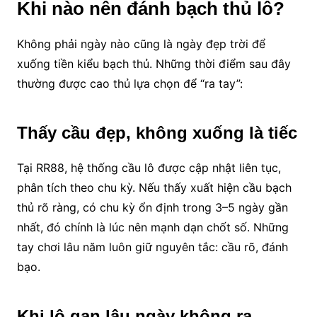
Khi nào nên đánh bạch thủ lô?
Không phải ngày nào cũng là ngày đẹp trời để
xuống tiền kiểu bạch thủ. Những thời điểm sau đây
thường được cao thủ lựa chọn để “ra tay”:
Thấy cầu đẹp, không xuống là tiếc
Tại RR88, hệ thống cầu lô được cập nhật liên tục,
phân tích theo chu kỳ. Nếu thấy xuất hiện cầu bạch
thủ rõ ràng, có chu kỳ ổn định trong 3–5 ngày gần
nhất, đó chính là lúc nên mạnh dạn chốt số. Những
tay chơi lâu năm luôn giữ nguyên tắc: cầu rõ, đánh
bạo.
Khi lô gan lâu ngày không ra