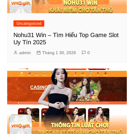
Uncategorized
Nohu31 Win – Tìm Hiểu Top Game Slot
Uy Tín 2025
admin
Tháng 1 30, 2026
0