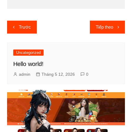
Điều
Trước
Tiếp theo
hướng
bài
viết
Uncategorized
Hello world!
admin
Tháng 5 12, 2026
0