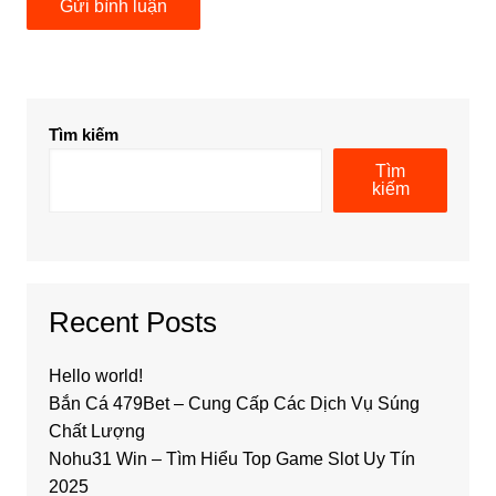
Tìm kiếm
Tìm
kiếm
Recent Posts
Hello world!
Bắn Cá 479Bet – Cung Cấp Các Dịch Vụ Súng
Chất Lượng
Nohu31 Win – Tìm Hiểu Top Game Slot Uy Tín
2025