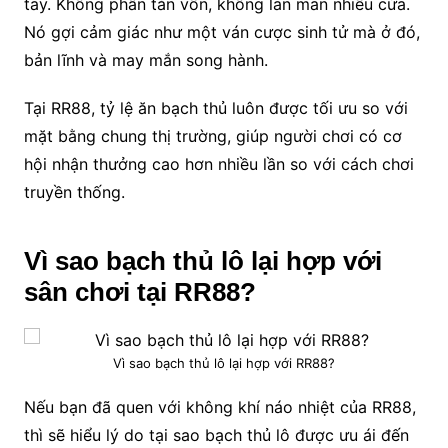
tay. Không phân tán vốn, không lan man nhiều cửa.
Nó gợi cảm giác như một ván cược sinh tử mà ở đó,
bản lĩnh và may mắn song hành.
Tại RR88, tỷ lệ ăn bạch thủ luôn được tối ưu so với
mặt bằng chung thị trường, giúp người chơi có cơ
hội nhận thưởng cao hơn nhiều lần so với cách chơi
truyền thống.
Vì sao bạch thủ lô lại hợp với
sân chơi tại RR88?
Vì sao bạch thủ lô lại hợp với RR88?
Nếu bạn đã quen với không khí náo nhiệt của RR88,
thì sẽ hiểu lý do tại sao bạch thủ lô được ưu ái đến