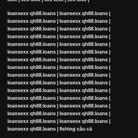
loansexx qh88.loans
|
loansexx qh88.loans
|
loansexx qh88.loans
|
loansexx qh88.loans
|
loansexx qh88.loans
|
loansexx qh88.loans
|
loansexx qh88.loans
|
loansexx qh88.loans
|
loansexx qh88.loans
|
loansexx qh88.loans
|
loansexx qh88.loans
|
loansexx qh88.loans
|
loansexx qh88.loans
|
loansexx qh88.loans
|
loansexx qh88.loans
|
loansexx qh88.loans
|
loansexx qh88.loans
|
loansexx qh88.loans
|
loansexx qh88.loans
|
loansexx qh88.loans
|
loansexx qh88.loans
|
loansexx qh88.loans
|
loansexx qh88.loans
|
loansexx qh88.loans
|
loansexx qh88.loans
|
loansexx qh88.loans
|
loansexx qh88.loans
|
loansexx qh88.loans
|
loansexx qh88.loans
|
loansexx qh88.loans
|
loansexx qh88.loans
|
fishing câu cá