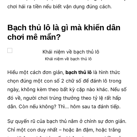
chơi hái ra tiền nếu biết vận dụng đúng cách.
Bạch thủ lô là gì mà khiến dân
chơi mê mẩn?
Khái niệm về bạch thủ lô
Hiểu một cách đơn giản,
bạch thủ lô
là hình thức
chọn đúng một con số 2 chữ số để đánh lô trong
ngày, không kèm theo bất kỳ cặp nào khác. Nếu số
đó về, người chơi trúng thưởng theo tỷ lệ rất hấp
dẫn. Còn nếu không? Thì… hôm sau ta đánh tiếp.
Sự quyến rũ của bạch thủ nằm ở chính sự đơn giản.
Chỉ một con duy nhất – hoặc ăn đậm, hoặc trắng