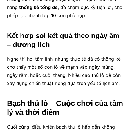
năng
thống kê tổng đề
, đề chạm cực kỳ tiện lợi, cho
phép lọc nhanh top 10 con phù hợp.
Kết hợp soi kết quả theo ngày âm
– dương lịch
Nghe thì hơi tâm linh, nhưng thực tế đã có thống kê
cho thấy một số con lô về mạnh vào ngày mùng,
ngày rằm, hoặc cuối tháng. Nhiều cao thủ lô đề còn
xây dựng chiến thuật riêng dựa trên yếu tố lịch âm.
Bạch thủ lô – Cuộc chơi của tâm
lý và thời điểm
Cuối cùng, điều khiến bạch thủ lô hấp dẫn không