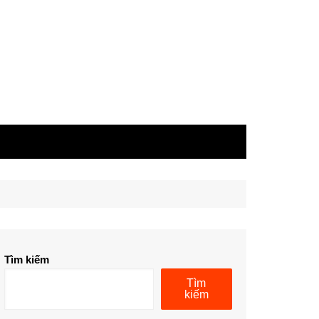
Tìm kiếm
Tìm
kiếm