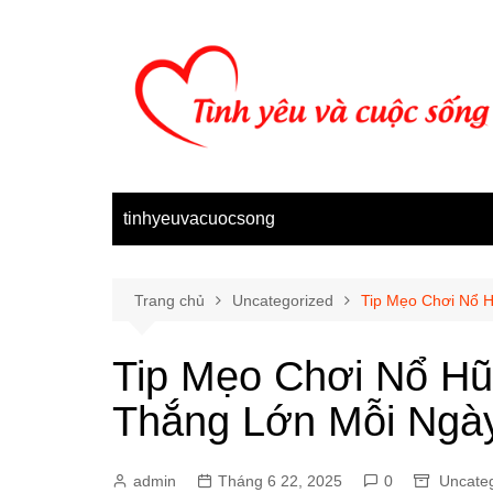
Chuyển
đến
phần
nội
dung
tinhyeuvacuocsong
Trang chủ
Uncategorized
Tip Mẹo Chơi Nổ 
Tip Mẹo Chơi Nổ H
Thắng Lớn Mỗi Ngà
admin
Tháng 6 22, 2025
0
Uncate