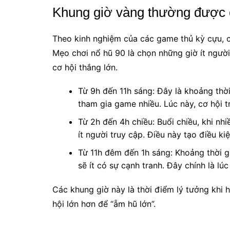
Khung giờ vàng thường được 
Theo kinh nghiệm của các game thủ kỳ cựu, c
Mẹo chơi nổ hũ 90 là chọn những giờ ít ngườ
cơ hội thắng lớn.
Từ 9h đến 11h sáng: Đây là khoảng thờ
tham gia game nhiều. Lúc này, cơ hội tr
Từ 2h đến 4h chiều: Buổi chiều, khi nh
ít người truy cập. Điều này tạo điều k
Từ 11h đêm đến 1h sáng: Khoảng thời g
sẽ ít có sự cạnh tranh. Đây chính là lú
Các khung giờ này là thời điểm lý tưởng khi 
hội lớn hơn để “ẵm hũ lớn”.