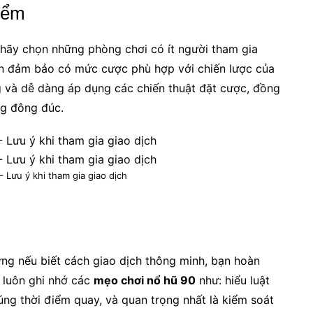
điểm
hãy chọn những phòng chơi có ít người tham gia
ẫn đảm bảo có mức cược phù hợp với chiến lược của
ng và dễ dàng áp dụng các chiến thuật đặt cược, đồng
ng đông đúc.
 Lưu ý khi tham gia giao dịch
hưng nếu biết cách giao dịch thông minh, bạn hoàn
 luôn ghi nhớ các
mẹo chơi nổ hũ 90
như: hiểu luật
ng thời điểm quay, và quan trọng nhất là kiểm soát