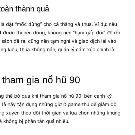
toàn thành quả
là đặt “mốc dừng” cho cả thắng và thua. Ví dụ: nếu
t được thì nên dừng, không nên “ham gấp đôi” để rồi
sách đề ra, cũng nên tạm nghỉ và giao dịch lại vào
ng kiêu, thua không nản, quản lý cảm xúc chính là
 tham gia nổ hũ 90
ng thể bỏ qua khi tham gia nổ hũ 90, bên cạnh kỹ
 là hãy tận dụng những giờ ít game thủ để giảm độ
ng xuyên theo dõi thời gian và lựa chọn những khung
à không bị phân tán quá nhiều.