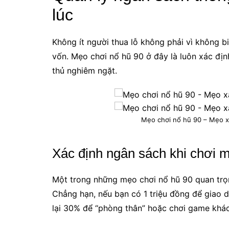
lúc
Không ít người thua lỗ không phải vì không b
vốn. Mẹo chơi nổ hũ 90 ở đây là luôn xác địn
thủ nghiêm ngặt.
Mẹo chơi nổ hũ 90 – Mẹo xá
Xác định ngân sách khi chơi 
Một trong những mẹo chơi nổ hũ 90 quan trọn
Chẳng hạn, nếu bạn có 1 triệu đồng để giao d
lại 30% để “phòng thân” hoặc chơi game khác