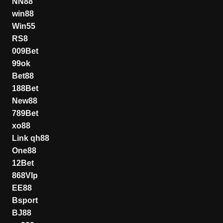
NN88
win88
Win55
RS8
009Bet
99ok
Bet88
188Bet
New88
789Bet
xo88
Link qh88
One88
12Bet
868VIp
EE88
Bsport
BJ88