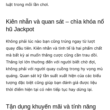
luật trong mỗi lần chơi.
Kiên nhẫn và quan sát – chìa khóa nổ
hũ Jackpot
Không phải lúc nào bạn cũng trúng ngay từ lượt
quay đầu tiên. Kiên nhẫn và tinh tế là hai phẩm chất
mà bất kỳ ai muốn thắng cược cũng cần trau dồi.
Thắng lợi lớn thường đến với người biết chờ đợi,
không phải với người quay cuồng trong hy vọng mù
quáng. Quan sát kỹ tần suất xuất hiện của các biểu
tượng đặc biệt cũng giúp bạn đánh giá được liệu
thời điểm hiện tại có nên tiếp tục hay dừng lại.
Tận dụng khuyến mãi và tính năng