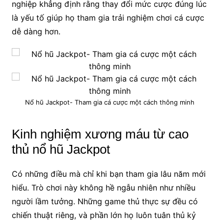
nghiệp khẳng định rằng thay đổi mức cược đúng lúc
là yếu tố giúp họ tham gia trải nghiệm chơi cá cược
dễ dàng hơn.
Nổ hũ Jackpot- Tham gia cá cược một cách thông minh
Kinh nghiệm xương máu từ cao
thủ nổ hũ Jackpot
Có những điều mà chỉ khi bạn tham gia lâu năm mới
hiểu. Trò chơi này không hề ngẫu nhiên như nhiều
người lầm tưởng. Những game thủ thực sự đều có
chiến thuật riêng, và phần lớn họ luôn tuân thủ kỷ