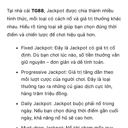
Tại nhà cái
TG88
, Jackpot được chia thành nhiều
hình thức, mỗi loại có cách nổ và giá trị thưởng khác
nhau. Hiểu rõ từng loại sẽ giúp bạn chọn đúng thời
điểm và chiến lược để chơi hiệu quả hơn.
Fixed Jackpot: Đây là Jackpot có giá trị cố
định. Dù bạn chơi lúc nào, số tiền thưởng vẫn
giữ nguyên – đơn giản và dễ tính toán.
Progressive Jackpot: Giá trị tăng dần theo
mỗi lượt cược của người chơi. Đây là loại
thường tạo ra những cú giao dịch cực lớn,
hàng trăm triệu đồng.
Daily Jackpot: Jackpot buộc phải nổ trong
ngày. Nếu bạn chọn đúng thời điểm gần cuối
ngày, khả năng nổ hũ sẽ cao hơn.
Must-drop Jackpot: Nổ khi chạm mốc quy