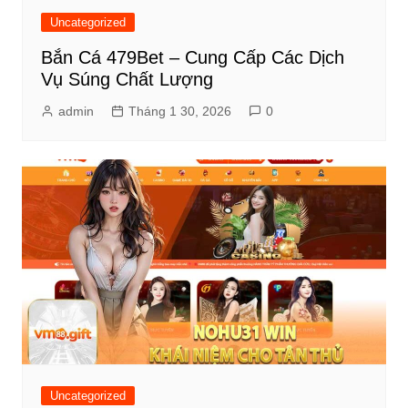
Uncategorized
Bắn Cá 479Bet – Cung Cấp Các Dịch
Vụ Súng Chất Lượng
admin
Tháng 1 30, 2026
0
Uncategorized