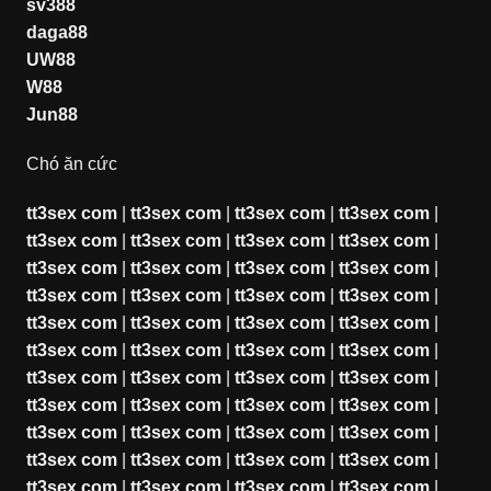
sv388
daga88
UW88
W88
Jun88
Chó ăn cức
tt3sex com
|
tt3sex com
|
tt3sex com
|
tt3sex com
|
tt3sex com
|
tt3sex com
|
tt3sex com
|
tt3sex com
|
tt3sex com
|
tt3sex com
|
tt3sex com
|
tt3sex com
|
tt3sex com
|
tt3sex com
|
tt3sex com
|
tt3sex com
|
tt3sex com
|
tt3sex com
|
tt3sex com
|
tt3sex com
|
tt3sex com
|
tt3sex com
|
tt3sex com
|
tt3sex com
|
tt3sex com
|
tt3sex com
|
tt3sex com
|
tt3sex com
|
tt3sex com
|
tt3sex com
|
tt3sex com
|
tt3sex com
|
tt3sex com
|
tt3sex com
|
tt3sex com
|
tt3sex com
|
tt3sex com
|
tt3sex com
|
tt3sex com
|
tt3sex com
|
tt3sex com
|
tt3sex com
|
tt3sex com
|
tt3sex com
|