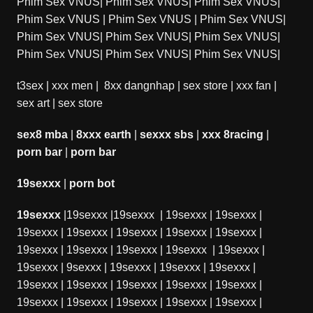
Phim Sex VNUS
|
Phim Sex VNUS
|
Phim Sex VNUS
|
Phim Sex VNUS
|
Phim Sex VNUS
|
Phim Sex VNUS
|
Phim Sex VNUS
|
Phim Sex VNUS
|
Phim Sex VNUS
|
Phim Sex VNUS
|
Phim Sex VNUS
|
Phim Sex VNUS
|
t3sex
|
xxx men
|
8xx dangnhap
|
sex store
|
xxx fan
|
sex art
|
sex store
sex8 mba
|
8xxx earth
|
sexxx sbs
|
xxx 8racing
|
porn bar
|
porn bar
19sexxx
|
porn bot
19sexxx
|
19sexxx
|
19sexxx
|
19sexxx
|
19sexxx
|
19sexxx
|
19sexxx
|
19sexxx
|
19sexxx
|
19sexxx
|
19sexxx
|
19sexxx
|
19sexxx
|
19sexxx
|
19sexxx
|
19sexxx
|
9sexxx
|
19sexxx
|
19sexxx
|
19sexxx
|
19sexxx
|
19sexxx
|
19sexxx
|
19sexxx
|
19sexxx
|
19sexxx
|
19sexxx
|
19sexxx
|
19sexxx
|
19sexxx
|