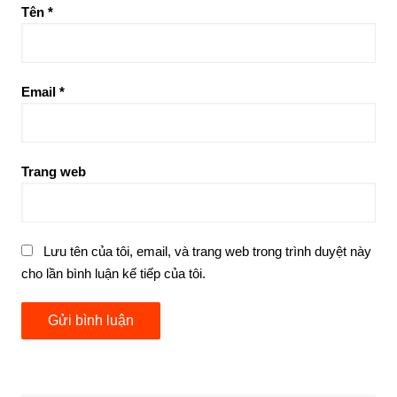
Tên
*
Email
*
Trang web
Lưu tên của tôi, email, và trang web trong trình duyệt này
cho lần bình luận kế tiếp của tôi.