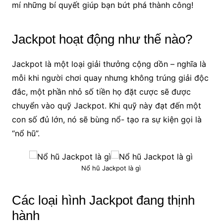
mí những bí quyết giúp bạn bứt phá thành công!
Jackpot hoạt động như thế nào?
Jackpot là một loại giải thưởng cộng dồn – nghĩa là
mỗi khi người chơi quay nhưng không trúng giải độc
đắc, một phần nhỏ số tiền họ đặt cược sẽ được
chuyển vào quỹ Jackpot. Khi quỹ này đạt đến một
con số đủ lớn, nó sẽ bùng nổ- tạo ra sự kiện gọi là
“nổ hũ”.
Nổ hũ Jackpot là gì
Các loại hình Jackpot đang thịnh
hành