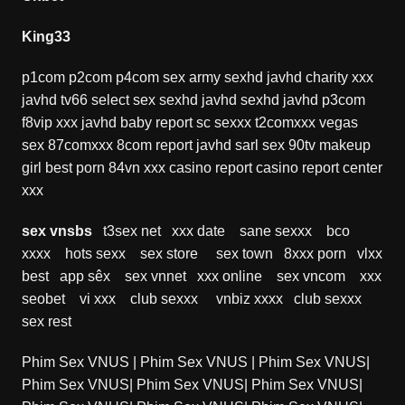
King33
p1com
p2com
p4com
sex army
sexhd
javhd
charity xxx
javhd
tv66
select sex
sexhd
javhd
sexhd
javhd
p3com
f8vip xxx
javhd
baby report
sc sexxx
t2comxxx
vegas
sex
87comxxx
8com report
javhd
sarl sex
90tv
makeup
girl
best porn
84vn xxx
casino report
casino report
center
xxx
sex vnsbs
t3sex net
xxx date
sane sexxx
bco
xxxx
hots sexx
sex store
sex town
8xxx porn
vlxx
best
app sêx
sex vnnet
xxx online
sex vncom
xxx
seobet
vi xxx
club sexxx
vnbiz xxxx
club sexxx
sex rest
Phim Sex VNUS
|
Phim Sex VNUS
|
Phim Sex VNUS
|
Phim Sex VNUS
|
Phim Sex VNUS
|
Phim Sex VNUS
|