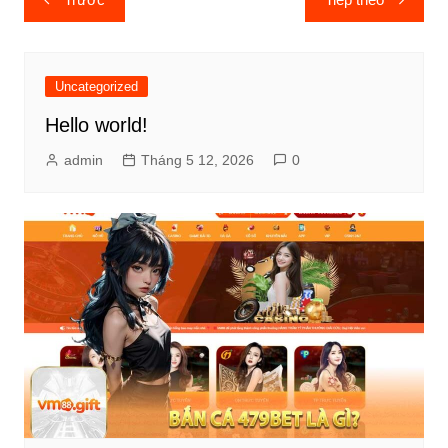
hướng
bài
viết
Uncategorized
Hello world!
admin
Tháng 5 12, 2026
0