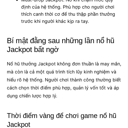
định của hệ thống. Phù hợp cho người chơi
thích canh thời cơ để thu thập phần thưởng
trước khi người khác kịp ra tay.
Bí mật đằng sau những lần nổ hũ
Jackpot bất ngờ
Nổ hũ thưởng Jackpot không đơn thuần là may mắn,
mà còn là cả một quá trình tích lũy kinh nghiệm và
hiểu rõ hệ thống. Người chơi thành công thường biết
cách chọn thời điểm phù hợp, quản lý vốn tốt và áp
dụng chiến lược hợp lý.
Thời điểm vàng để chơi game nổ hũ
Jackpot