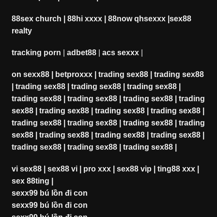
88sex church
|
88hi xxxx
|
88now qhsexxx
|
sex88
realty
tracking porn
|
adbet88
|
acs sexxx
|
on sexx88
|
betproxxx
|
trading sex88
|
trading sex88
|
trading sex88
|
trading sex88
|
trading sex88
|
trading sex88
|
trading sex88
|
trading sex88
|
trading
sex88
|
trading sex88
|
trading sex88
|
trading sex88
|
trading sex88
|
trading sex88
|
trading sex88
|
trading
sex88
|
trading sex88
|
trading sex88
|
trading sex88
|
trading sex88
|
trading sex88
|
trading sex88
|
vi sex88
|
sex88 vi
|
pro xxx
|
sex88 vip
|
ting88 xxx
|
sex 88ting
|
sexx99 bú lồn đi con
sexx99 bú lồn đi con