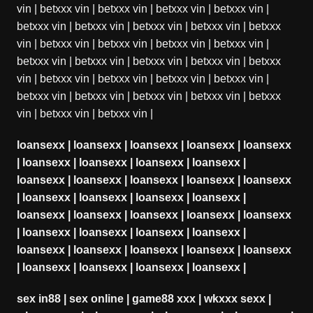
vin
|
betxxx vin
|
betxxx vin
|
betxxx vin
|
betxxx vin
|
betxxx vin
|
betxxx vin
|
betxxx vin
|
betxxx vin
|
betxxx
vin
|
betxxx vin
|
betxxx vin
|
betxxx vin
|
betxxx vin
|
betxxx vin
|
betxxx vin
|
betxxx vin
|
betxxx vin
|
betxxx
vin
|
betxxx vin
|
betxxx vin
|
betxxx vin
|
betxxx vin
|
betxxx vin
|
betxxx vin
|
betxxx vin
|
betxxx vin
|
betxxx
vin
|
betxxx vin
|
betxxx vin
|
loansexx
|
loansexx
|
loansexx
|
loansexx
|
loansexx
|
loansexx
|
loansexx
|
loansexx
|
loansexx
|
loansexx
|
loansexx
|
loansexx
|
loansexx
|
loansexx
|
loansexx
|
loansexx
|
loansexx
|
loansexx
|
loansexx
|
loansexx
|
loansexx
|
loansexx
|
loansexx
|
loansexx
|
loansexx
|
loansexx
|
loansexx
|
loansexx
|
loansexx
|
loansexx
|
loansexx
|
loansexx
|
loansexx
|
loansexx
|
loansexx
|
loansexx
|
sex in88
|
sex online
|
game88 xxx
|
wkxxx sexx
|