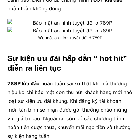
hoàn toàn không đúng.
Bảo mật an ninh tuyệt đối ở 789P
Sự kiện ưu đãi hấp dẫn “ hot hit”
diễn ra liên tục
789P lừa đảo
hoàn toàn sai sự thật khi mà thương
hiệu ko chỉ bảo mật còn thu hút khách hàng mới nhờ
loạt sự kiện ưu đãi khủng. Khi đăng ký tài khoản
mới, tân binh sẽ nhận được gói thưởng chào mừng
với giá trị cao. Ngoài ra, còn có các chương trình
hoàn tiền cược thua, khuyến mãi nạp tiền và thưởng
sự kiện hàng tuần