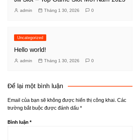
admin
Tháng 1 30, 2026
0
Uncategorized
Hello world!
admin
Tháng 1 30, 2026
0
Để lại một bình luận
Email của bạn sẽ không được hiển thị công khai.
Các
trường bắt buộc được đánh dấu
*
Bình luận
*