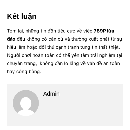
Kết luận
Tóm lại, những tin đồn tiêu cực về việc
789P lừa
đảo
đều không có căn cứ và thường xuất phát từ sự
hiểu lầm hoặc đối thủ cạnh tranh tung tin thất thiệt.
Người chơi hoàn toàn có thể yên tâm trải nghiệm tại
chuyên trang, không cần lo lắng về vấn đề an toàn
hay công bằng.
Admin