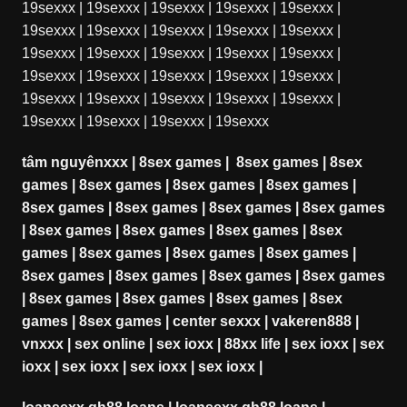
19sexxx
|
19sexxx
|
19sexxx
|
19sexxx
|
19sexxx
|
19sexxx
|
19sexxx
|
19sexxx
|
19sexxx
|
19sexxx
|
19sexxx
|
19sexxx
|
19sexxx
|
19sexxx
|
19sexxx
|
19sexxx
|
19sexxx
|
19sexxx
|
19sexxx
|
19sexxx
|
19sexxx
|
19sexxx
|
19sexxx
|
19sexxx
|
19sexxx
|
19sexxx
|
19sexxx
|
19sexxx
|
19sexxx
tâm nguyênxxx
|
8sex games
|
8sex games
|
8sex
games
|
8sex games
|
8sex games
|
8sex games
|
8sex games
|
8sex games
|
8sex games
|
8sex games
|
8sex games
|
8sex games
|
8sex games
|
8sex
games
|
8sex games
|
8sex games
|
8sex games
|
8sex games
|
8sex games
|
8sex games
|
8sex games
|
8sex games
|
8sex games
|
8sex games
|
8sex
games
|
8sex games
|
center sexxx
|
vakeren888
|
vnxxx
|
sex online
|
sex ioxx
|
88xx life
|
sex ioxx
|
sex
ioxx
|
sex ioxx
|
sex ioxx
|
sex ioxx
|