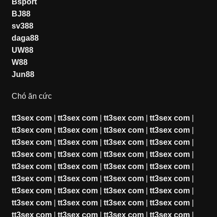
Bsport
BJ88
sv388
daga88
UW88
W88
Jun88
Chó ăn cức
tt3sex com
|
tt3sex com
|
tt3sex com
|
tt3sex com
|
tt3sex com
|
tt3sex com
|
tt3sex com
|
tt3sex com
|
tt3sex com
|
tt3sex com
|
tt3sex com
|
tt3sex com
|
tt3sex com
|
tt3sex com
|
tt3sex com
|
tt3sex com
|
tt3sex com
|
tt3sex com
|
tt3sex com
|
tt3sex com
|
tt3sex com
|
tt3sex com
|
tt3sex com
|
tt3sex com
|
tt3sex com
|
tt3sex com
|
tt3sex com
|
tt3sex com
|
tt3sex com
|
tt3sex com
|
tt3sex com
|
tt3sex com
|
tt3sex com
|
tt3sex com
|
tt3sex com
|
tt3sex com
|