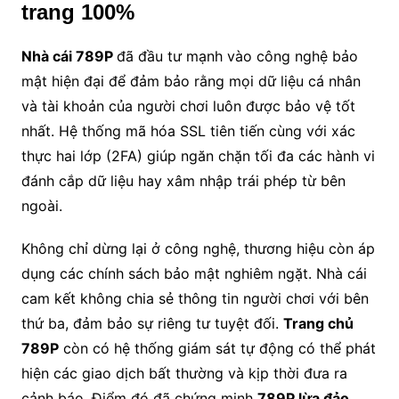
trang 100%
Nhà cái 789P
đã đầu tư mạnh vào công nghệ bảo
mật hiện đại để đảm bảo rằng mọi dữ liệu cá nhân
và tài khoản của người chơi luôn được bảo vệ tốt
nhất. Hệ thống mã hóa SSL tiên tiến cùng với xác
thực hai lớp (2FA) giúp ngăn chặn tối đa các hành vi
đánh cắp dữ liệu hay xâm nhập trái phép từ bên
ngoài.
Không chỉ dừng lại ở công nghệ, thương hiệu còn áp
dụng các chính sách bảo mật nghiêm ngặt. Nhà cái
cam kết không chia sẻ thông tin người chơi với bên
thứ ba, đảm bảo sự riêng tư tuyệt đối.
Trang chủ
789P
còn có hệ thống giám sát tự động có thể phát
hiện các giao dịch bất thường và kịp thời đưa ra
cảnh báo. Điểm đó đã chứng minh
789P lừa đảo