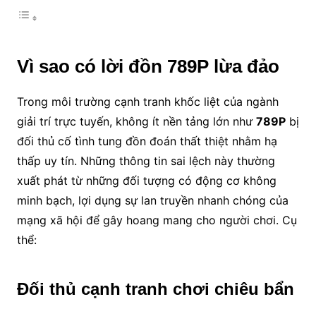
Vì sao có lời đồn 789P lừa đảo
Trong môi trường cạnh tranh khốc liệt của ngành
giải trí trực tuyến, không ít nền tảng lớn như
789P
bị
đối thủ cố tình tung đồn đoán thất thiệt nhằm hạ
thấp uy tín. Những thông tin sai lệch này thường
xuất phát từ những đối tượng có động cơ không
minh bạch, lợi dụng sự lan truyền nhanh chóng của
mạng xã hội để gây hoang mang cho người chơi. Cụ
thể:
Đối thủ cạnh tranh chơi chiêu bẩn