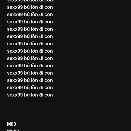
sexx99 bú lồn đi con
sexx99 bú lồn đi con
sexx99 bú lồn đi con
sexx99 bú lồn đi con
sexx99 bú lồn đi con
sexx99 bú lồn đi con
sexx99 bú lồn đi con
sexx99 bú lồn đi con
sexx99 bú lồn đi con
sexx99 bú lồn đi con
sexx99 bú lồn đi con
sexx99 bú lồn đi con
sexx99 bú lồn đi con
M88