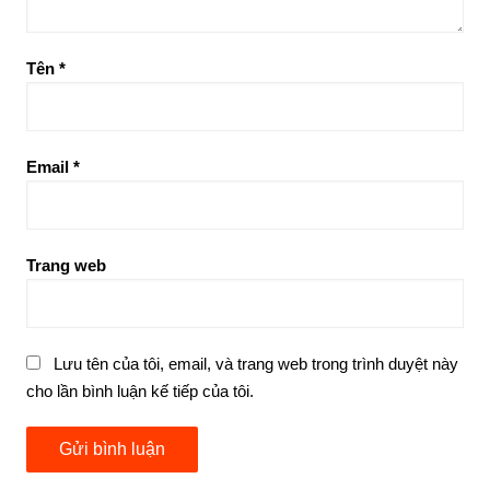
Tên
*
Email
*
Trang web
Lưu tên của tôi, email, và trang web trong trình duyệt này
cho lần bình luận kế tiếp của tôi.