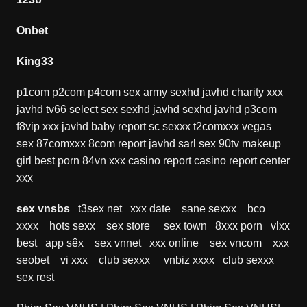
Onbet
King33
p1com
p2com
p4com
sex army
sexhd
javhd
charity xxx
javhd
tv66
select sex
sexhd
javhd
sexhd
javhd
p3com
f8vip xxx
javhd
baby report
sc sexxx
t2comxxx
vegas
sex
87comxxx
8com report
javhd
sarl sex
90tv
makeup
girl
best porn
84vn xxx
casino report
casino report
center
xxx
sex vnsbs
t3sex net
xxx date
sane sexxx
bco
xxxx
hots sexx
sex store
sex town
8xxx porn
vlxx
best
app sêx
sex vnnet
xxx online
sex vncom
xxx
seobet
vi xxx
club sexxx
vnbiz xxxx
club sexxx
sex rest