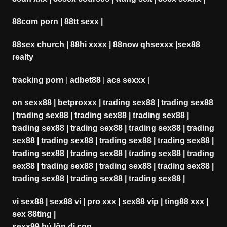
88com porn
|
88tt sexx
|
88sex church
|
88hi xxxx
|
88now qhsexxx
|
sex88
realty
tracking porn
|
adbet88
|
acs sexxx
|
on sexx88
|
betproxxx
|
trading sex88
|
trading sex88
|
trading sex88
|
trading sex88
|
trading sex88
|
trading sex88
|
trading sex88
|
trading sex88
|
trading
sex88
|
trading sex88
|
trading sex88
|
trading sex88
|
trading sex88
|
trading sex88
|
trading sex88
|
trading
sex88
|
trading sex88
|
trading sex88
|
trading sex88
|
trading sex88
|
trading sex88
|
trading sex88
|
vi sex88
|
sex88 vi
|
pro xxx
|
sex88 vip
|
ting88 xxx
|
sex 88ting
|
sexx99 bú lồn đi con