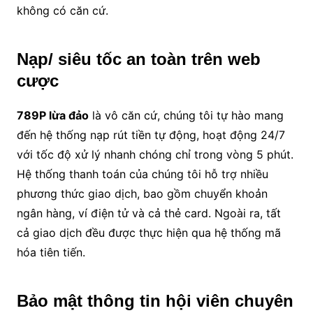
không có căn cứ.
Nạp/ siêu tốc an toàn trên web
cược
789P lừa đảo
là vô căn cứ, chúng tôi tự hào mang
đến hệ thống nạp rút tiền tự động, hoạt động 24/7
với tốc độ xử lý nhanh chóng chỉ trong vòng 5 phút.
Hệ thống thanh toán của chúng tôi hỗ trợ nhiều
phương thức giao dịch, bao gồm chuyển khoản
ngân hàng, ví điện tử và cả thẻ card. Ngoài ra, tất
cả giao dịch đều được thực hiện qua hệ thống mã
hóa tiên tiến.
Bảo mật thông tin hội viên chuyên