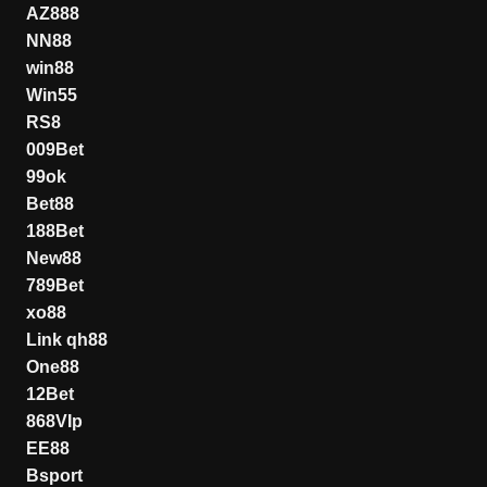
AZ888
NN88
win88
Win55
RS8
009Bet
99ok
Bet88
188Bet
New88
789Bet
xo88
Link qh88
One88
12Bet
868VIp
EE88
Bsport