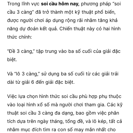
Trong lĩnh vực
soi cầu hôm nay,
phương pháp “soi
cầu 3 càng” đã trở thành một kỹ thuật phổ biến,
được người chơi áp dụng rộng rãi nhằm tăng khả
năng dự đoán kết quả. Chiến thuật này có hai hình
thức chính:
“Đề 3 càng,” tập trung vào ba số cuối của giải đặc
biệt.
Và “lô 3 càng,” sử dụng ba số cuối từ các giải trải
dài từ giải 6 đến giải đặc biệt.
Việc lựa chọn hình thức soi cầu phù hợp phụ thuộc
vào loại hình xổ số mà người chơi tham gia. Các kỹ
thuật soi cầu 3 càng đa dạng, bao gồm việc phân
tích dựa trên ngày tháng, tổng đề, và lô kép, tất cả
nhằm mục đích tìm ra con số may mắn nhất cho