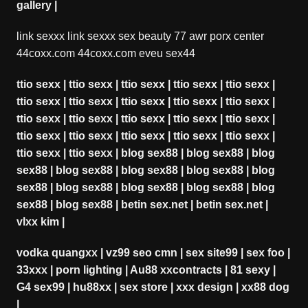
gallery
|
link sexxx
link sexxx
sex beauty
77 awr
porx center
44coxx.com
44coxx.com
eveu sex44
ttio sexx
|
ttio sexx
|
ttio sexx
|
ttio sexx
|
ttio sexx
|
ttio sexx
|
ttio sexx
|
ttio sexx
|
ttio sexx
|
ttio sexx
|
ttio sexx
|
ttio sexx
|
ttio sexx
|
ttio sexx
|
ttio sexx
|
ttio sexx
|
ttio sexx
|
ttio sexx
|
ttio sexx
|
ttio sexx
|
ttio sexx
|
ttio sexx
|
blog sex88
|
blog sex88
|
blog
sex88
|
blog sex88
|
blog sex88
|
blog sex88
|
blog
sex88
|
blog sex88
|
blog sex88
|
blog sex88
|
blog
sex88
|
blog sex88
|
betin sex.net
|
betin sex.net
|
vlxx kim
|
vodka quangxx
|
vz99 seo cmn
|
sex site99
|
sex foo
|
33xxx
|
porn lighting
|
Au88 xxcontracts
|
81 sexy
|
G4 sex99
|
hu88xx
|
sex store
|
xxx design
|
xx88 dog
|