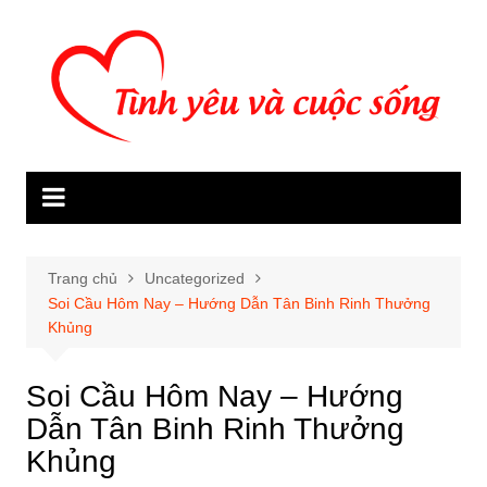
Chuyển
đến
phần
nội
dung
Trang chủ
Uncategorized
Soi Cầu Hôm Nay – Hướng Dẫn Tân Binh Rinh Thưởng
Khủng
Soi Cầu Hôm Nay – Hướng
Dẫn Tân Binh Rinh Thưởng
Khủng