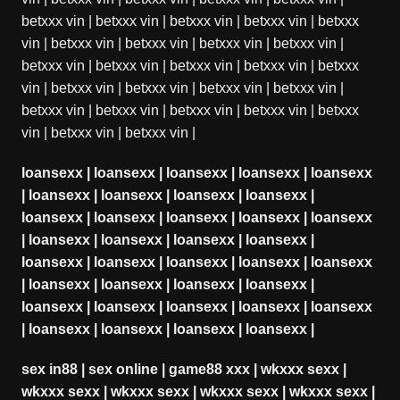
betxxx vin
|
betxxx vin
|
betxxx vin
|
betxxx vin
|
betxxx
vin
|
betxxx vin
|
betxxx vin
|
betxxx vin
|
betxxx vin
|
betxxx vin
|
betxxx vin
|
betxxx vin
|
betxxx vin
|
betxxx
vin
|
betxxx vin
|
betxxx vin
|
betxxx vin
|
betxxx vin
|
betxxx vin
|
betxxx vin
|
betxxx vin
|
betxxx vin
|
betxxx
vin
|
betxxx vin
|
betxxx vin
|
loansexx
|
loansexx
|
loansexx
|
loansexx
|
loansexx
|
loansexx
|
loansexx
|
loansexx
|
loansexx
|
loansexx
|
loansexx
|
loansexx
|
loansexx
|
loansexx
|
loansexx
|
loansexx
|
loansexx
|
loansexx
|
loansexx
|
loansexx
|
loansexx
|
loansexx
|
loansexx
|
loansexx
|
loansexx
|
loansexx
|
loansexx
|
loansexx
|
loansexx
|
loansexx
|
loansexx
|
loansexx
|
loansexx
|
loansexx
|
loansexx
|
loansexx
|
sex in88
|
sex online
|
game88 xxx
|
wkxxx sexx
|
wkxxx sexx
|
wkxxx sexx
|
wkxxx sexx
|
wkxxx sexx
|