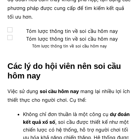
phương pháp được cung cấp để tìm kiếm kết quả
tối ưu hơn.
Tóm lược thông tin về soi cầu hôm nay
Các lý do hội viên nên soi cầu
hôm nay
Việc sử dụng
soi cầu hôm nay
mang lại nhiều lợi ích
thiết thực cho người chơi. Cụ thể:
Không chỉ đơn thuần là một công cụ
dự đoán
kết quả xổ số
, soi cầu được thiết kế như một
chiến lược có hệ thống, hỗ trợ người chơi tối
ưu hóa khả năng chiến thắng. Hệ thống được