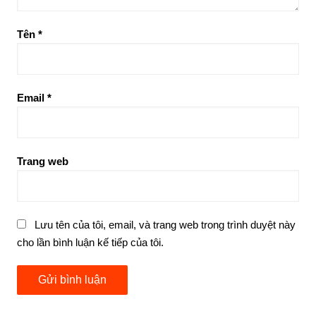
Tên
*
Email
*
Trang web
Lưu tên của tôi, email, và trang web trong trình duyệt này
cho lần bình luận kế tiếp của tôi.