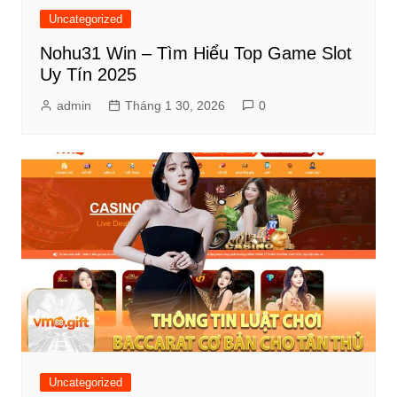
Uncategorized
Nohu31 Win – Tìm Hiểu Top Game Slot
Uy Tín 2025
admin
Tháng 1 30, 2026
0
Uncategorized