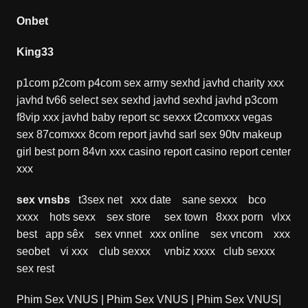
Onbet
King33
p1com
p2com
p4com
sex army
sexhd
javhd
charity xxx
javhd
tv66
select sex
sexhd
javhd
sexhd
javhd
p3com
f8vip xxx
javhd
baby report
sc sexxx
t2comxxx
vegas
sex
87comxxx
8com report
javhd
sarl sex
90tv
makeup
girl
best porn
84vn xxx
casino report
casino report
center
xxx
sex vnsbs
t3sex net
xxx date
sane sexxx
bco
xxxx
hots sexx
sex store
sex town
8xxx porn
vlxx
best
app sêx
sex vnnet
xxx online
sex vncom
xxx
seobet
vi xxx
club sexxx
vnbiz xxxx
club sexxx
sex rest
Phim Sex VNUS
|
Phim Sex VNUS
|
Phim Sex VNUS
|