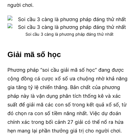
người chơi.
Soi cầu 3 càng là phương pháp đáng thử nhất
Giải mã số học
Phương pháp “soi cầu giải mã số học” đang được
cộng đồng cá cược xổ số ưa chuộng nhờ khả năng
gia tăng tỷ lệ chiến thắng. Bản chất của phương
pháp này là vận dụng phân tích thống kê và xác
suất để giải mã các con số trong kết quả xổ số, từ
đó chọn ra con số tiềm năng nhất. Việc dự đoán
chính xác trong bối cảnh 27 giải có thể nổ ra hứa
hẹn mang lại phần thưởng giá trị cho người chơi.