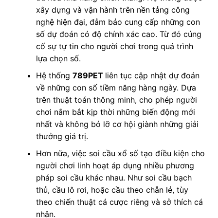
xây dựng và vận hành trên nền tảng công
nghệ hiện đại, đảm bảo cung cấp những con
số dự đoán có độ chính xác cao. Từ đó củng
cố sự tự tin cho người chơi trong quá trình
lựa chọn số.
Hệ thống
789PET
liên tục cập nhật dự đoán
về những con số tiềm năng hàng ngày. Dựa
trên thuật toán thông minh, cho phép người
chơi nắm bắt kịp thời những biến động mới
nhất và không bỏ lỡ cơ hội giành những giải
thưởng giá trị.
Hơn nữa, việc soi cầu xổ số tạo điều kiện cho
người chơi linh hoạt áp dụng nhiều phương
pháp soi cầu khác nhau. Như soi cầu bạch
thủ, cầu lô rơi, hoặc cầu theo chẵn lẻ, tùy
theo chiến thuật cá cược riêng và sở thích cá
nhân.