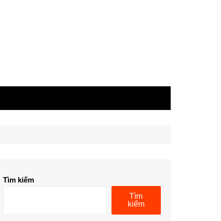
Tìm kiếm
Tìm
kiếm