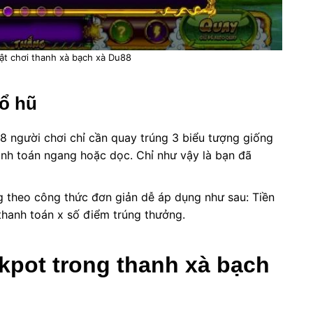
uật chơi thanh xà bạch xà Du88
nổ hũ
 người chơi chỉ cần quay trúng 3 biểu tượng giống
anh toán ngang hoặc dọc. Chỉ như vậy là bạn đã
g theo công thức đơn giản dễ áp dụng như sau: Tiền
thanh toán x số điểm trúng thưởng.
ckpot trong thanh xà bạch