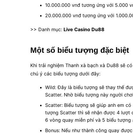
10.000.000 vnđ tương ứng với 5.000 v
20.000.000 vnđ tương ứng với 1.000.0
>> Danh mục:
Live Casino Du88
Một số biểu tượng đặc biệt
Khi trải nghiệm Thanh xà bạch xà Du88 sẽ có 
chú ý các biểu tượng dưới đây:
Wild: Đây là biểu tượng sẽ thay thế đư
Scatter. Nhờ biểu tượng này người chơ
Scatter: Biểu tượng sẽ giúp anh em có 
tượng Scatter thì sẽ nhận được 4 lượt 
6 vòng quay miễn phí và 5 biểu tượng 
Bonus: Nếu như thành công quay được