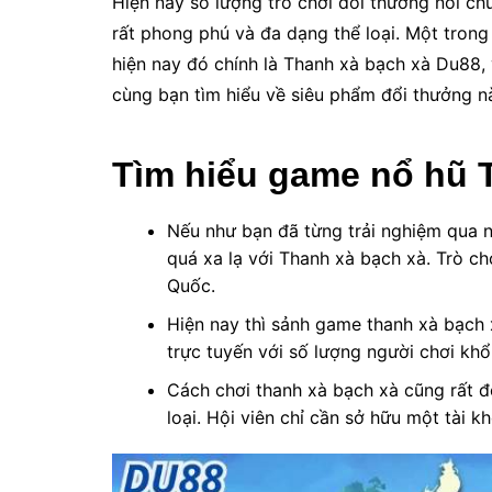
Hiện nay số lượng trò chơi đổi thưởng nói ch
rất phong phú và đa dạng thể loại. Một tron
hiện nay đó chính là Thanh xà bạch xà Du88, 
cùng bạn tìm hiểu về siêu phẩm đổi thưởng n
Tìm hiểu game nổ hũ 
Nếu như bạn đã từng trải nghiệm qua 
quá xa lạ với Thanh xà bạch xà. Trò c
Quốc.
Hiện nay thì sảnh game thanh xà bạch
trực tuyến với số lượng người chơi khổ
Cách chơi thanh xà bạch xà cũng rất 
loại. Hội viên chỉ cần sở hữu một tài k