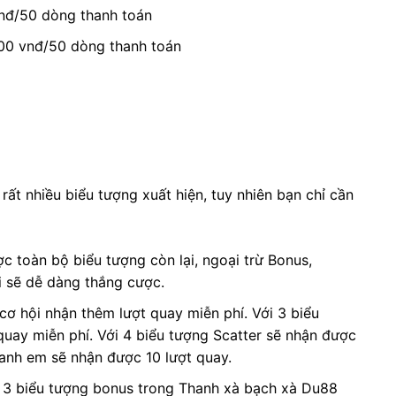
nđ/50 dòng thanh toán
00 vnđ/50 dòng thanh toán
rất nhiều biểu tượng xuất hiện, tuy nhiên bạn chỉ cần
ợc toàn bộ biểu tượng còn lại, ngoại trừ Bonus,
i sẽ dễ dàng thắng cược.
cơ hội nhận thêm lượt quay miễn phí. Với 3 biểu
quay miễn phí. Với 4 biểu tượng Scatter sẽ nhận được
anh em sẽ nhận được 10 lượt quay.
 3 biểu tượng bonus trong Thanh xà bạch xà Du88