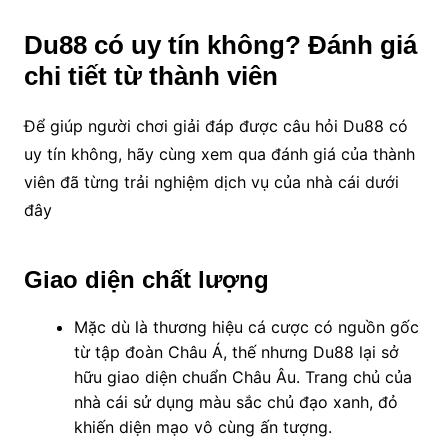
Du88 có uy tín không? Đánh giá
chi tiết từ thành viên
Để giúp người chơi giải đáp được câu hỏi Du88 có
uy tín không, hãy cùng xem qua đánh giá của thành
viên đã từng trải nghiệm dịch vụ của nhà cái dưới
đây
Giao diện chất lượng
Mặc dù là thương hiệu cá cược có nguồn gốc
từ tập đoàn Châu Á, thế nhưng Du88 lại sở
hữu giao diện chuẩn Châu Âu. Trang chủ của
nhà cái sử dụng màu sắc chủ đạo xanh, đỏ
khiến diện mạo vô cùng ấn tượng.