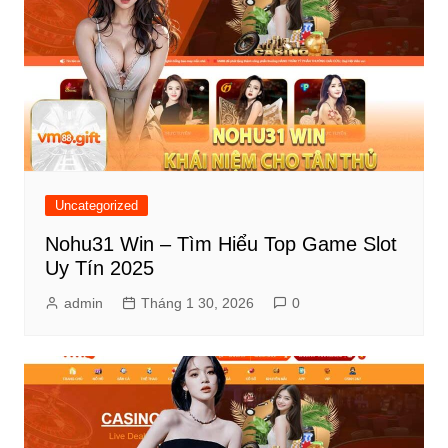
Uncategorized
Nohu31 Win – Tìm Hiểu Top Game Slot
Uy Tín 2025
admin
Tháng 1 30, 2026
0