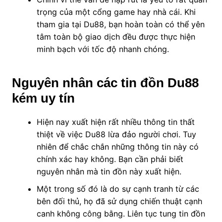
trọng của một cổng game hay nhà cái. Khi
tham gia tại Du88, bạn hoàn toàn có thể yên
tâm toàn bộ giao dịch đều được thực hiện
minh bạch với tốc độ nhanh chóng.
Nguyên nhân các tin đồn Du88
kém uy tín
Hiện nay xuất hiện rất nhiều thông tin thất
thiệt về việc Du88 lừa đảo người chơi. Tuy
nhiên để chắc chắn những thông tin này có
chính xác hay không. Bạn cần phải biết
nguyên nhân mà tin đồn này xuất hiện.
Một trong số đó là do sự cạnh tranh từ các
bên đối thủ, họ đã sử dụng chiến thuật cạnh
canh không công bằng. Liên tục tung tin đồn