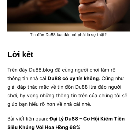
Tin đồn Du88 lừa đảo có phải là sự thật?
Lời kết
Trên đây Du88.blog đã cùng người chơi làm rõ
thông tin nhà cái
Du88 có uy tín không
. Cũng như
giải đáp thắc mắc về tin đồn Du88 lừa đảo người
chơi, hy vọng những thông tin trên của chúng tôi sẽ
giúp bạn hiểu rõ hơn về nhà cái nhé.
Bài viết liên quan:
Đại Lý Du88 – Cơ Hội Kiếm Tiền
Siêu Khủng Với Hoa Hồng 68%