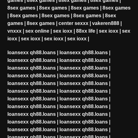
games
|
8sex games
|
8sex games
|
8sex games
|
8sex games
|
8sex games
|
8sex games
|
8sex games
|
8sex games
|
8sex games
|
8sex games
|
8sex
games
|
8sex games
|
center sexxx
|
vakeren888
|
vnxxx
|
sex online
|
sex ioxx
|
88xx life
|
sex ioxx
|
sex
ioxx
|
sex ioxx
|
sex ioxx
|
sex ioxx
|
loansexx qh88.loans
|
loansexx qh88.loans
|
loansexx qh88.loans
|
loansexx qh88.loans
|
loansexx qh88.loans
|
loansexx qh88.loans
|
loansexx qh88.loans
|
loansexx qh88.loans
|
loansexx qh88.loans
|
loansexx qh88.loans
|
loansexx qh88.loans
|
loansexx qh88.loans
|
loansexx qh88.loans
|
loansexx qh88.loans
|
loansexx qh88.loans
|
loansexx qh88.loans
|
loansexx qh88.loans
|
loansexx qh88.loans
|
loansexx qh88.loans
|
loansexx qh88.loans
|
loansexx qh88.loans
|
loansexx qh88.loans
|
loansexx qh88.loans
|
loansexx qh88.loans
|