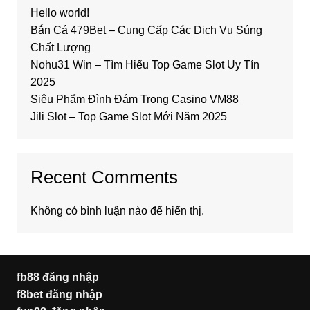
Hello world!
Bắn Cá 479Bet – Cung Cấp Các Dịch Vụ Súng
Chất Lượng
Nohu31 Win – Tìm Hiểu Top Game Slot Uy Tín
2025
Siêu Phẩm Đình Đám Trong Casino VM88
Jili Slot – Top Game Slot Mới Năm 2025
Recent Comments
Không có bình luận nào để hiển thị.
fb88 đăng nhập
f8bet đăng nhập