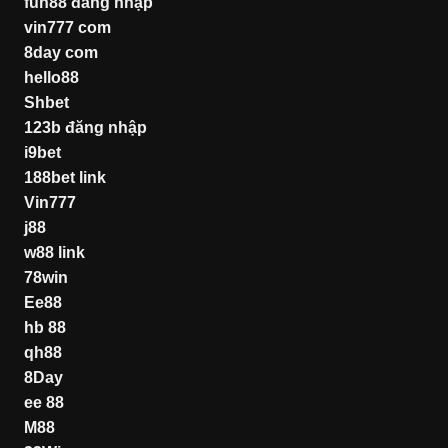
fun88 đăng nhập
vin777 com
8day com
hello88
Shbet
123b đăng nhập
i9bet
188bet link
Vin777
j88
w88 link
78win
Ee88
hb 88
qh88
8Day
ee 88
M88