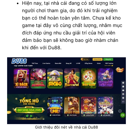
Hiện nay, tại nhà cái đang có số lượng lớn
người chơi tham gia, do đó khi trải nghiệm
bạn có thể hoàn toàn yên tâm. Chưa kể kho
game tại đây vô cùng chất lượng, nhằm mục
đích đáp ứng nhu cầu giải trí của hội viên
đảm bảo bạn sẽ không bao giờ nhàm chán
khi đến với Du88.
Giới thiệu đôi nét về nhà cái Du88