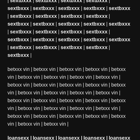
|
sextbxxx
|
sextbxxx
|
sextbxxx
|
sextbxxx
|
sextbxxx
|
sextbxxx
|
sextbxxx
|
sextbxxx
|
sextbxxx
|
sextbxxx
|
sextbxxx
|
sextbxxx
|
sextbxxx
|
sextbxxx
|
sextbxxx
|
sextbxxx
|
sextbxxx
|
sextbxxx
|
sextbxxx
|
sextbxxx
|
sextbxxx
|
sextbxxx
|
sextbxxx
|
sextbxxx
|
sextbxxx
|
sextbxxx
|
sextbxxx
|
sextbxxx
|
sextbxxx
|
sextbxxx
|
sextbxxx
|
sextbxxx
|
betxxx vin
|
betxxx vin
|
betxxx vin
|
betxxx vin
|
betxxx
vin
|
betxxx vin
|
betxxx vin
|
betxxx vin
|
betxxx vin
|
betxxx vin
|
betxxx vin
|
betxxx vin
|
betxxx vin
|
betxxx
vin
|
betxxx vin
|
betxxx vin
|
betxxx vin
|
betxxx vin
|
betxxx vin
|
betxxx vin
|
betxxx vin
|
betxxx vin
|
betxxx
vin
|
betxxx vin
|
betxxx vin
|
betxxx vin
|
betxxx vin
|
betxxx vin
|
betxxx vin
|
betxxx vin
|
betxxx vin
|
betxxx
vin
|
betxxx vin
|
betxxx vin
|
loansexx
|
loansexx
|
loansexx
|
loansexx
|
loansexx