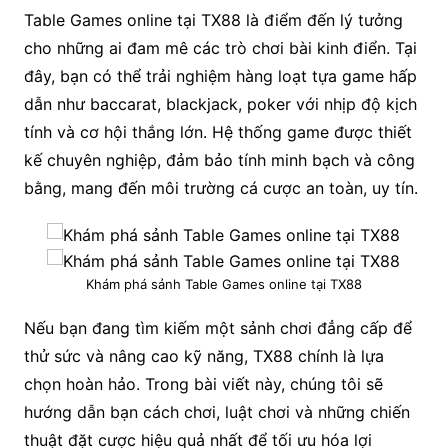
Table Games online tại TX88 là điểm đến lý tưởng
cho những ai đam mê các trò chơi bài kinh điển. Tại
đây, bạn có thể trải nghiệm hàng loạt tựa game hấp
dẫn như baccarat, blackjack, poker với nhịp độ kịch
tính và cơ hội thắng lớn. Hệ thống game được thiết
kế chuyên nghiệp, đảm bảo tính minh bạch và công
bằng, mang đến môi trường cá cược an toàn, uy tín.
Khám phá sảnh Table Games online tại TX88
Nếu bạn đang tìm kiếm một sảnh chơi đẳng cấp để
thử sức và nâng cao kỹ năng, TX88 chính là lựa
chọn hoàn hảo. Trong bài viết này, chúng tôi sẽ
hướng dẫn bạn cách chơi, luật chơi và những chiến
thuật đặt cược hiệu quả nhất để tối ưu hóa lợi