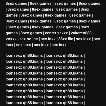
8sex games
|
8sex games
|
8sex games
|
8sex games
|
8sex games
|
8sex games
|
8sex games
|
8sex
games
|
8sex games
|
8sex games
|
8sex games
|
8sex games
|
8sex games
|
8sex games
|
8sex games
|
8sex games
|
8sex games
|
8sex games
|
8sex
games
|
8sex games
|
center sexxx
|
vakeren888
|
vnxxx
|
sex online
|
sex ioxx
|
88xx life
|
sex ioxx
|
sex
ioxx
|
sex ioxx
|
sex ioxx
|
sex ioxx
|
loansexx qh88.loans
|
loansexx qh88.loans
|
loansexx qh88.loans
|
loansexx qh88.loans
|
loansexx qh88.loans
|
loansexx qh88.loans
|
loansexx qh88.loans
|
loansexx qh88.loans
|
loansexx qh88.loans
|
loansexx qh88.loans
|
loansexx qh88.loans
|
loansexx qh88.loans
|
loansexx qh88.loans
|
loansexx qh88.loans
|
loansexx qh88.loans
|
loansexx qh88.loans
|
loansexx qh88.loans
|
loansexx qh88.loans
|