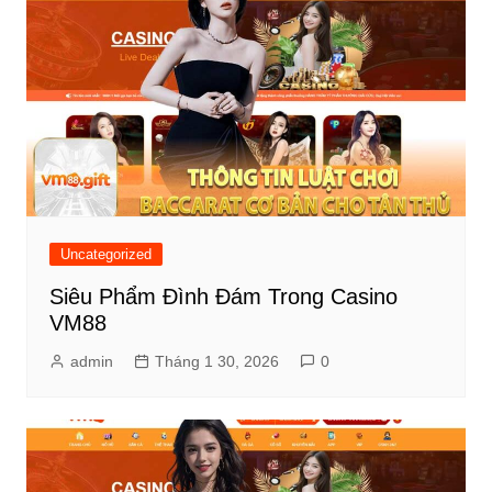
Uncategorized
Siêu Phẩm Đình Đám Trong Casino
VM88
admin
Tháng 1 30, 2026
0