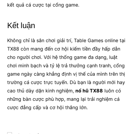
kết quả cá cược tại cổng game.
Kết luận
Không chỉ là sân chơi giải trí, Table Games online tại
TX88 còn mang đến cơ hội kiếm tiền đầy hấp dẫn
cho người chơi. Với hệ thống game đa dạng, luật
chơi minh bạch và tỷ lệ trả thưởng cạnh tranh, cổng
game ngày càng khẳng định vị thế của mình trên thị
trường cá cược trực tuyến. Dù bạn là người mới hay
cao thủ dày dặn kinh nghiệm,
nổ hũ TX88
luôn có
những bàn cược phù hợp, mang lại trải nghiệm cá
cược đẳng cấp và cơ hội thắng lớn.