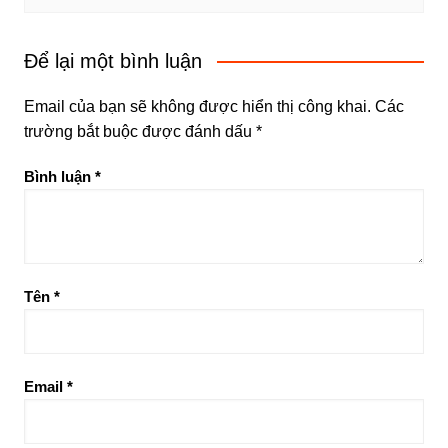
Để lại một bình luận
Email của bạn sẽ không được hiển thị công khai.
Các
trường bắt buộc được đánh dấu
*
Bình luận
*
Tên
*
Email
*