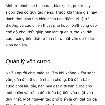
Mỗi trò chơi như baccarat, blackjack, poker hay
sicbo đều có quy tắc riêng. Trước khi tham gia, hãy
dành thời gian tìm hiểu cách tính điểm, tỷ lệ trả
thưởng và các chiến thuật phù hợp. TX88 cung cấp
chế độ chơi thử, giúp bạn làm quen trước khi đặt
cược bằng tiền thật, tránh rủi ro mất vốn do thiếu
kinh nghiệm.
Quản lý vốn cược
Nhiều người chơi mắc sai lầm khi không kiểm soát
vốn, dẫn đến thua lỗ nhanh chóng. Để đảm bảo
cuộc chơi lâu dài, bạn nên đặt giới hạn cược cho
mỗi phiên và tránh dồn toàn bộ tiền vào một ván
duy nhất. Một nguyên tắc phổ biến là chỉ đặt tối đa