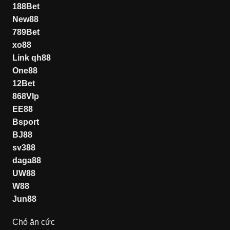
188Bet
New88
789Bet
xo88
Link qh88
One88
12Bet
868VIp
EE88
Bsport
BJ88
sv388
daga88
UW88
W88
Jun88
Chó ăn cức