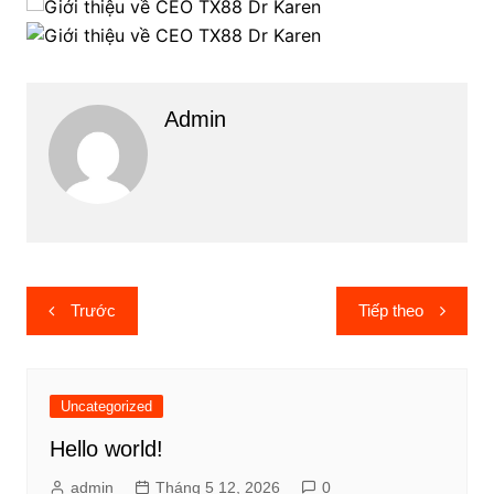
Admin
Điều
Trước
Tiếp theo
hướng
bài
viết
Uncategorized
Hello world!
admin
Tháng 5 12, 2026
0