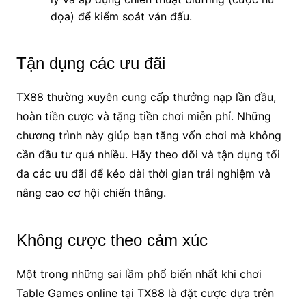
dọa) để kiểm soát ván đấu.
Tận dụng các ưu đãi
TX88 thường xuyên cung cấp thưởng nạp lần đầu,
hoàn tiền cược và tặng tiền chơi miễn phí. Những
chương trình này giúp bạn tăng vốn chơi mà không
cần đầu tư quá nhiều. Hãy theo dõi và tận dụng tối
đa các ưu đãi để kéo dài thời gian trải nghiệm và
nâng cao cơ hội chiến thắng.
Không cược theo cảm xúc
Một trong những sai lầm phổ biến nhất khi chơi
Table Games online tại TX88 là đặt cược dựa trên