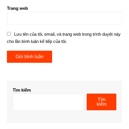
Trang web
Lưu tên của tôi, email, và trang web trong trình duyệt này
cho lần bình luận kế tiếp của tôi.
Tìm kiếm
Tìm
kiếm