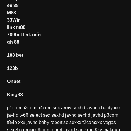
ee 88
M88
33Win
link m88
789bet link mới
qh 88
188 bet
123b
Onbet
King33
p1com
p2com
p4com
sex army
sexhd
javhd
charity xxx
javhd
tv66
select sex
sexhd
javhd
sexhd
javhd
p3com
f8vip xxx
javhd
baby report
sc sexxx
t2comxxx
vegas
sex
87comxxx
8com report
javhd
sarl sex
90tv
makeup