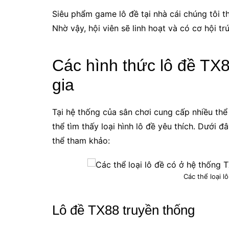
Siêu phẩm game lô đề tại nhà cái chúng tôi 
Nhờ vậy, hội viên sẽ linh hoạt và có cơ hội tr
Các hình thức lô đề TX
gia
Tại hệ thống của sân chơi cung cấp nhiều thể
thể tìm thấy loại hình lô đề yêu thích. Dưới 
thể tham khảo:
Các thể loại 
Lô đề TX88 truyền thống