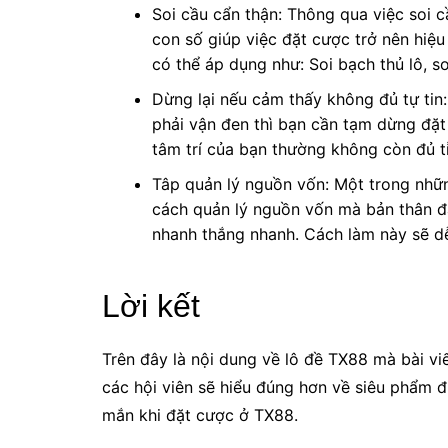
Soi cầu cẩn thận: Thông qua việc soi 
con số giúp việc đặt cược trở nên hiệ
có thể áp dụng như: Soi bạch thủ lô, so
Dừng lại nếu cảm thấy không đủ tự tin
phải vận đen thì bạn cần tạm dừng đặt 
tâm trí của bạn thường không còn đủ t
Tâp quản lý nguồn vốn: Một trong nhữn
cách quản lý nguồn vốn mà bản thân đa
nhanh thắng nhanh. Cách làm này sẽ d
Lời kết
Trên đây là nội dung về lô đề TX88 mà bài v
các hội viên sẽ hiểu đúng hơn về siêu phẩm 
mắn khi đặt cược ở TX88.