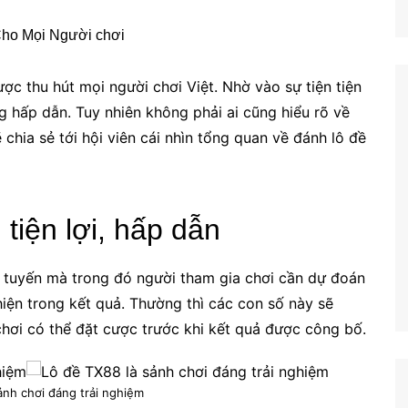
ợc thu hút mọi người chơi Việt. Nhờ vào sự tiện tiện
g hấp dẫn. Tuy nhiên không phải ai cũng hiểu rõ về
chia sẻ tới hội viên cái nhìn tổng quan về đánh lô đề
tiện lợi, hấp dẫn
 tuyến mà trong đó người tham gia chơi cần dự đoán
iện trong kết quả. Thường thì các con số này sẽ
hơi có thể đặt cược trước khi kết quả được công bố.
ảnh chơi đáng trải nghiệm