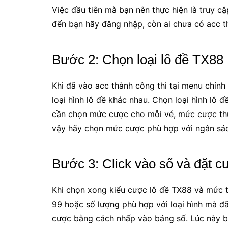
Việc đầu tiên mà bạn nên thực hiện là truy 
đến bạn hãy đăng nhập, còn ai chưa có acc th
Bước 2: Chọn loại lô đề TX88
Khi đã vào acc thành công thì tại menu chính
loại hình lô đề khác nhau. Chọn loại hình lô
cần chọn mức cược cho mỗi vé, mức cược thư
vậy hãy chọn mức cược phù hợp với ngân sác
Bước 3: Click vào số và đặt c
Khi chọn xong kiểu cược lô đề TX88 và mức t
99 hoặc số lượng phù hợp với loại hình mà đ
cược bằng cách nhấp vào bảng số. Lúc này bạ