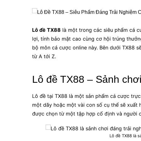
Lô đề TX88
là một trong các siêu phẩm cá cư
lợi, tính bảo mật cao cùng cơ hội trúng thưởn
bộ môn cá cược online này. Bên dưới TX88 sẽ 
từ A tới Z.
Lô đề TX88 – Sảnh chơi 
Lô đề tại TX88 là một sản phẩm cá cược trực
một dãy hoặc một vài con số cụ thể sẽ xuất h
được chọn từ một tập hợp cố định và người c
Lô đề TX88 là s