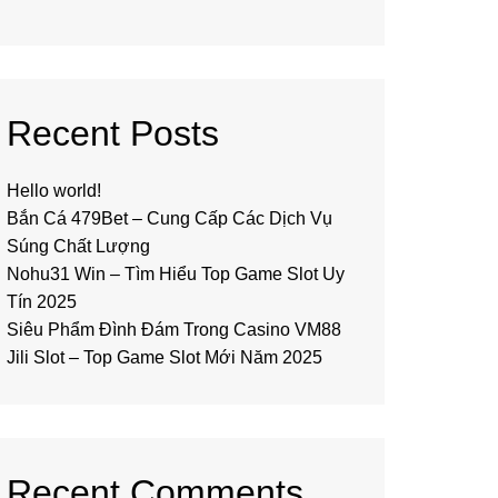
Recent Posts
Hello world!
Bắn Cá 479Bet – Cung Cấp Các Dịch Vụ
Súng Chất Lượng
Nohu31 Win – Tìm Hiểu Top Game Slot Uy
Tín 2025
Siêu Phẩm Đình Đám Trong Casino VM88
Jili Slot – Top Game Slot Mới Năm 2025
Recent Comments