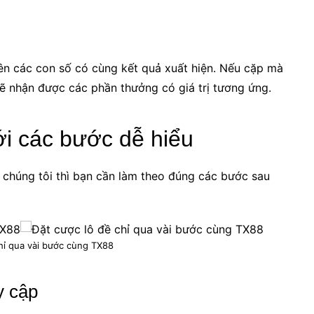
ên các con số có cùng kết quả xuất hiện. Nếu cặp mà
sẽ nhận được các phần thưởng có giá trị tương ứng.
ới các bước dễ hiểu
a chúng tôi thì bạn cần làm theo đúng các bước sau
hỉ qua vài bước cùng TX88
y cập