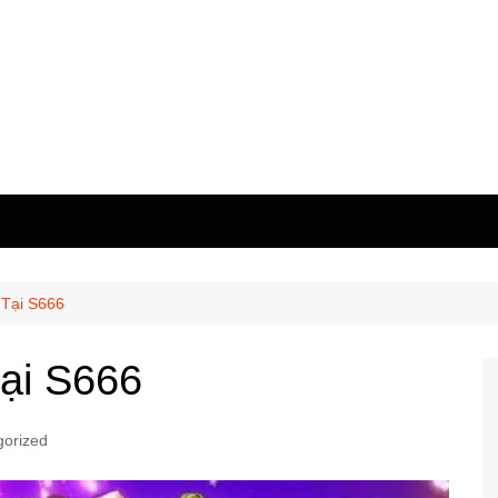
 Tại S666
ại S666
gorized