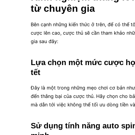
từ chuyên gia
Bên cạnh những kiến thức ở trên, để có thể t
cược lên cao, cược thủ sẽ cần tham khảo nhữ
gia sau đây:
Lựa chọn một mức cược hợp
tết
Đây là một trong những mẹo chơi cơ bản nhưn
đến thắng bại của cược thủ. Hãy chọn cho b
mà dẫn tới việc không thể tối ưu dòng tiền v
Sử dụng tính năng auto spi