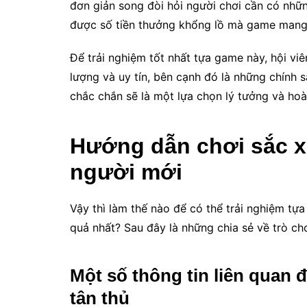
đơn giản song đòi hỏi người chơi cần có nhữ
được số tiền thưởng khổng lồ mà game mang
Để trải nghiệm tốt nhất tựa game này, hội vi
lượng và uy tín, bên cạnh đó là những chính 
chắc chắn sẽ là một lựa chọn lý tưởng và ho
Hướng dẫn chơi sắc x
người mới
Vậy thì làm thế nào để có thể trải nghiệm tự
quả nhất? Sau đây là những chia sẻ về trò chơ
Một số thông tin liên quan 
tân thủ