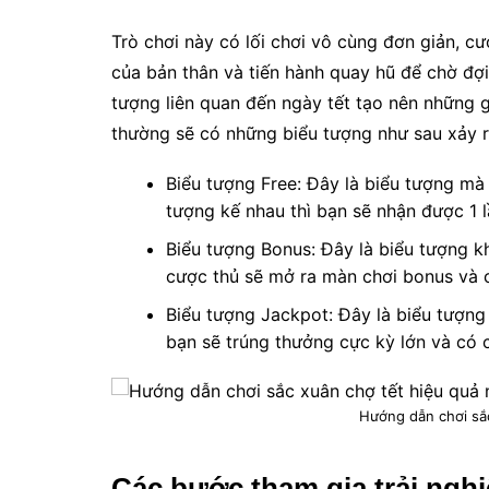
Trò chơi này có lối chơi vô cùng đơn giản, 
của bản thân và tiến hành quay hũ để chờ đợ
tượng liên quan đến ngày tết tạo nên những g
thường sẽ có những biểu tượng như sau xảy 
Biểu tượng Free: Đây là biểu tượng mà 
tượng kế nhau thì bạn sẽ nhận được 1 l
Biểu tượng Bonus: Đây là biểu tượng kh
cược thủ sẽ mở ra màn chơi bonus và 
Biểu tượng Jackpot: Đây là biểu tượng
bạn sẽ trúng thưởng cực kỳ lớn và có c
Hướng dẫn chơi sắc
Các bước tham gia trải nghi