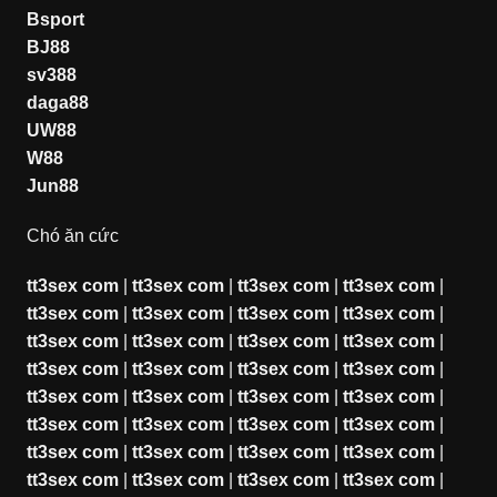
Bsport
BJ88
sv388
daga88
UW88
W88
Jun88
Chó ăn cức
tt3sex com
|
tt3sex com
|
tt3sex com
|
tt3sex com
|
tt3sex com
|
tt3sex com
|
tt3sex com
|
tt3sex com
|
tt3sex com
|
tt3sex com
|
tt3sex com
|
tt3sex com
|
tt3sex com
|
tt3sex com
|
tt3sex com
|
tt3sex com
|
tt3sex com
|
tt3sex com
|
tt3sex com
|
tt3sex com
|
tt3sex com
|
tt3sex com
|
tt3sex com
|
tt3sex com
|
tt3sex com
|
tt3sex com
|
tt3sex com
|
tt3sex com
|
tt3sex com
|
tt3sex com
|
tt3sex com
|
tt3sex com
|