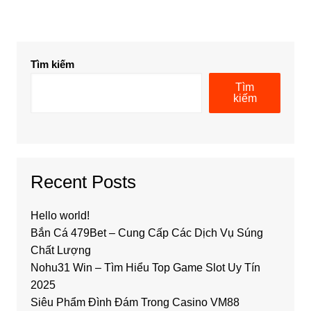
Tìm kiếm
Tìm
kiếm
Recent Posts
Hello world!
Bắn Cá 479Bet – Cung Cấp Các Dịch Vụ Súng
Chất Lượng
Nohu31 Win – Tìm Hiểu Top Game Slot Uy Tín
2025
Siêu Phẩm Đình Đám Trong Casino VM88