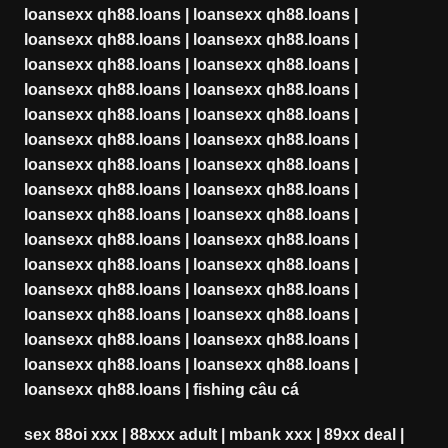
loansexx qh88.loans
|
loansexx qh88.loans
|
loansexx qh88.loans
|
loansexx qh88.loans
|
loansexx qh88.loans
|
loansexx qh88.loans
|
loansexx qh88.loans
|
loansexx qh88.loans
|
loansexx qh88.loans
|
loansexx qh88.loans
|
loansexx qh88.loans
|
loansexx qh88.loans
|
loansexx qh88.loans
|
loansexx qh88.loans
|
loansexx qh88.loans
|
loansexx qh88.loans
|
loansexx qh88.loans
|
loansexx qh88.loans
|
loansexx qh88.loans
|
loansexx qh88.loans
|
loansexx qh88.loans
|
loansexx qh88.loans
|
loansexx qh88.loans
|
loansexx qh88.loans
|
loansexx qh88.loans
|
loansexx qh88.loans
|
loansexx qh88.loans
|
loansexx qh88.loans
|
loansexx qh88.loans
|
loansexx qh88.loans
|
loansexx qh88.loans
|
fishing câu cá
sex 88oi xxx
|
88xxx adult
|
mbank xxx
|
89xx deal
|