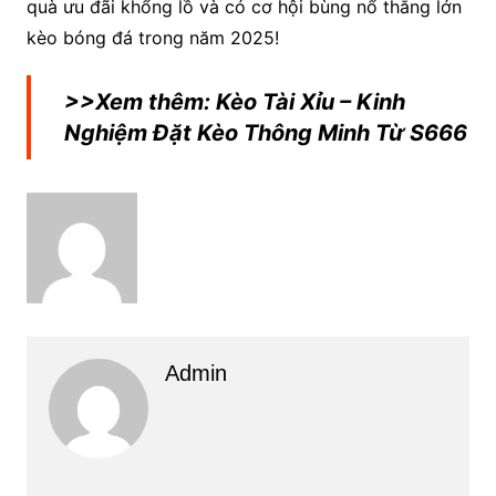
quà ưu đãi khổng lồ và có cơ hội bùng nổ thắng lớn
kèo bóng đá trong năm 2025!
>>Xem thêm: Kèo Tài Xỉu – Kinh
Nghiệm Đặt Kèo Thông Minh Từ S666
Admin