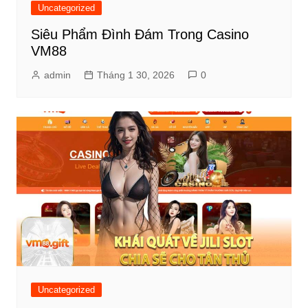
Uncategorized
Siêu Phẩm Đình Đám Trong Casino
VM88
admin
Tháng 1 30, 2026
0
Uncategorized