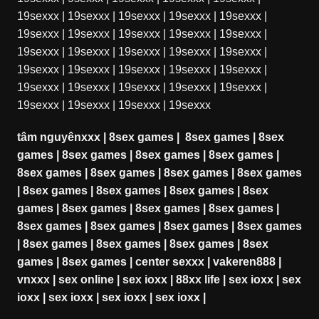
19sexxx
|
19sexxx
|
19sexxx
|
19sexxx
|
19sexxx
|
19sexxx
|
19sexxx
|
19sexxx
|
19sexxx
|
19sexxx
|
19sexxx
|
19sexxx
|
19sexxx
|
19sexxx
|
19sexxx
|
19sexxx
|
19sexxx
|
19sexxx
|
19sexxx
|
19sexxx
|
19sexxx
|
19sexxx
|
19sexxx
|
19sexxx
|
19sexxx
|
19sexxx
|
19sexxx
|
19sexxx
|
19sexxx
tâm nguyênxxx
|
8sex games
|
8sex games
|
8sex
games
|
8sex games
|
8sex games
|
8sex games
|
8sex games
|
8sex games
|
8sex games
|
8sex games
|
8sex games
|
8sex games
|
8sex games
|
8sex
games
|
8sex games
|
8sex games
|
8sex games
|
8sex games
|
8sex games
|
8sex games
|
8sex games
|
8sex games
|
8sex games
|
8sex games
|
8sex
games
|
8sex games
|
center sexxx
|
vakeren888
|
vnxxx
|
sex online
|
sex ioxx
|
88xx life
|
sex ioxx
|
sex
ioxx
|
sex ioxx
|
sex ioxx
|
sex ioxx
|