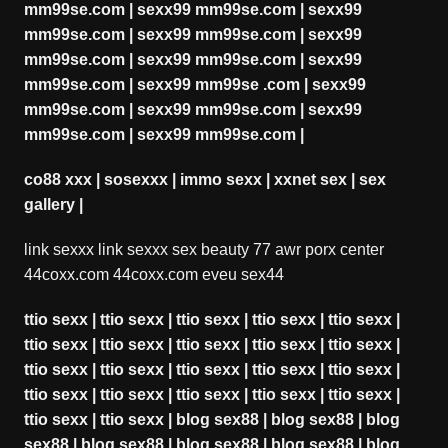
mm99se.com
|
sexx99 mm99se.com
|
sexx99
mm99se.com
|
sexx99 mm99se.com
|
sexx99
mm99se.com
|
sexx99 mm99se.com
|
sexx99
mm99se.com
|
sexx99 mm99se .com
|
sexx99
mm99se.com
|
sexx99 mm99se.com
|
sexx99
mm99se.com
|
sexx99 mm99se.com
|
co88 xxx
|
sosexxx
|
immo sexx
|
xxnet sex
|
sex
gallery
|
link sexxx
link sexxx
sex beauty
77 awr
porx center
44coxx.com
44coxx.com
eveu sex44
ttio sexx
|
ttio sexx
|
ttio sexx
|
ttio sexx
|
ttio sexx
|
ttio sexx
|
ttio sexx
|
ttio sexx
|
ttio sexx
|
ttio sexx
|
ttio sexx
|
ttio sexx
|
ttio sexx
|
ttio sexx
|
ttio sexx
|
ttio sexx
|
ttio sexx
|
ttio sexx
|
ttio sexx
|
ttio sexx
|
ttio sexx
|
ttio sexx
|
blog sex88
|
blog sex88
|
blog
sex88
|
blog sex88
|
blog sex88
|
blog sex88
|
blog