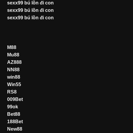
sexx99 bú lồn đi con
sexx99 bú lồn đi con
sexx99 bú lồn đi con
M88
Mu88
AZ888
NN88
win88
Win55
RS8
009Bet
99ok
Bet88
188Bet
New88