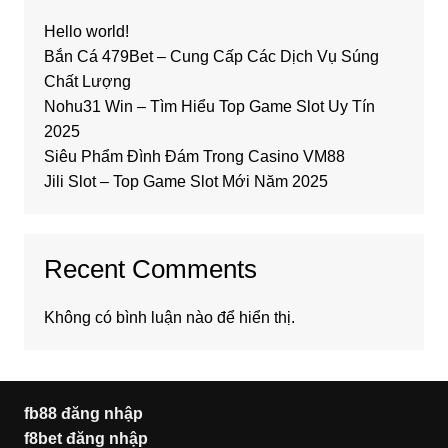
Hello world!
Bắn Cá 479Bet – Cung Cấp Các Dịch Vụ Súng
Chất Lượng
Nohu31 Win – Tìm Hiểu Top Game Slot Uy Tín
2025
Siêu Phẩm Đình Đám Trong Casino VM88
Jili Slot – Top Game Slot Mới Năm 2025
Recent Comments
Không có bình luận nào để hiển thị.
fb88 đăng nhập
f8bet đăng nhập