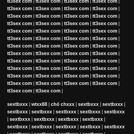
tt3sex com
|
tt3sex com
|
tt3sex com
|
tt3sex com
|
tt3sex com
|
tt3sex com
|
tt3sex com
|
tt3sex com
|
tt3sex com
|
tt3sex com
|
tt3sex com
|
tt3sex com
|
tt3sex com
|
tt3sex com
|
tt3sex com
|
tt3sex com
|
tt3sex com
|
tt3sex com
|
tt3sex com
|
tt3sex com
|
tt3sex com
|
tt3sex com
|
tt3sex com
|
tt3sex com
|
tt3sex com
|
tt3sex com
|
tt3sex com
|
tt3sex com
|
tt3sex com
|
tt3sex com
|
tt3sex com
|
tt3sex com
|
tt3sex com
|
tt3sex com
|
tt3sex com
|
tt3sex com
|
tt3sex com
|
tt3sex com
|
tt3sex com
|
tt3sex com
|
tt3sex com
|
tt3sex com
|
tt3sex com
|
tt3sex com
|
tt3sex com
|
tt3sex com
|
tt3sex com
|
tt3sex com
|
tt3sex com
|
tt3sex com
|
sextbxxx
|
wtxx88
|
chó chxxx
|
sextbxxx
|
sextbxxx
|
sextbxxx
|
sextbxxx
|
sextbxxx
|
sextbxxx
|
sextbxxx
|
sextbxxx
|
sextbxxx
|
sextbxxx
|
sextbxxx
|
sextbxxx
|
sextbxxx
|
sextbxxx
|
sextbxxx
|
sextbxxx