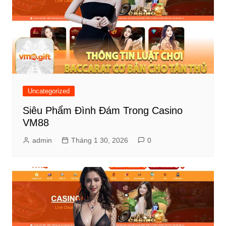
Uncategorized
Siêu Phẩm Đình Đám Trong Casino
VM88
admin
Tháng 1 30, 2026
0