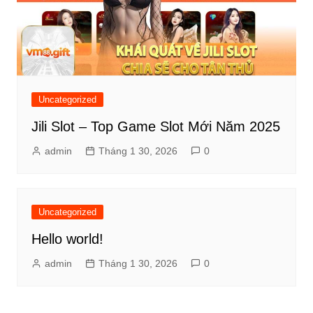
Uncategorized
Jili Slot – Top Game Slot Mới Năm 2025
admin
Tháng 1 30, 2026
0
Uncategorized
Hello world!
admin
Tháng 1 30, 2026
0