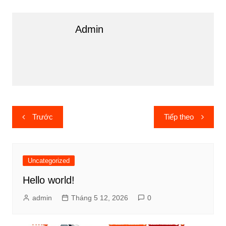
Admin
Điều
Trước
Tiếp theo
hướng
bài
viết
Uncategorized
Hello world!
admin
Tháng 5 12, 2026
0