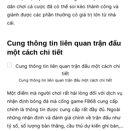
dân chơi cá cược đã có thể soi kèo thành công và
giành được các phần thưởng có giá trị lớn từ nhà
cái.
Cung thông tin liên quan trận đấu
một cách chi tiết
Cung thông tin liên quan trận đấu một cách chi tiết
Một điểm mà người chơi rất hài lòng đối với dịch vụ
nhận định bóng đá mà cổng game FB68 cung cấp
chính là thông tin được cung cấp rất đầy đủ. Ngoài
những nhận định và đánh giá chính về trận đấu như
tỷ số, số lượng bàn thắng, cầu thủ dự kiến ghi bàn,…