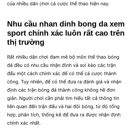
của nhiều dân chơi cá cược thể thao hiện nay.
Nhu cầu nhan dinh bong da xem
sport chính xác luôn rất cao trên
thị trường
Rất nhiều dân chơi đam mê bộ môn thể thao bóng
đá đều có nhu cầu nhận định và soi kèo các trận
đấu một cách chính xác để có thể cá cược thành
công. Tuy nhiên, để có thể đưa ra đánh giá và nhận
định các trận bóng đá thành công không hề đơn
giản. Người chơi cần phải tìm hiểu tất cả thông tin
liên quan đến trận đấu và hai đội bóng, từ đó tổng
hợp, phân tích, thống kê để đưa ra được nhận định
chính xác nhất.