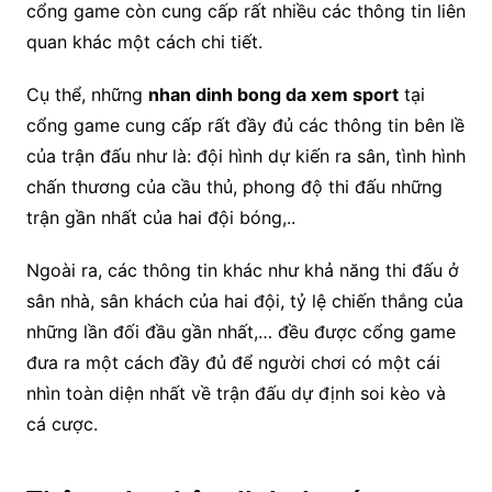
cổng game còn cung cấp rất nhiều các thông tin liên
quan khác một cách chi tiết.
Cụ thể, những
nhan dinh bong da xem sport
tại
cổng game cung cấp rất đầy đủ các thông tin bên lề
của trận đấu như là: đội hình dự kiến ra sân, tình hình
chấn thương của cầu thủ, phong độ thi đấu những
trận gần nhất của hai đội bóng,..
Ngoài ra, các thông tin khác như khả năng thi đấu ở
sân nhà, sân khách của hai đội, tỷ lệ chiến thắng của
những lần đối đầu gần nhất,… đều được cổng game
đưa ra một cách đầy đủ để người chơi có một cái
nhìn toàn diện nhất về trận đấu dự định soi kèo và
cá cược.