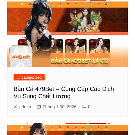
Uncategorized
Bắn Cá 479Bet – Cung Cấp Các Dịch
Vụ Súng Chất Lượng
admin
Tháng 1 30, 2026
0