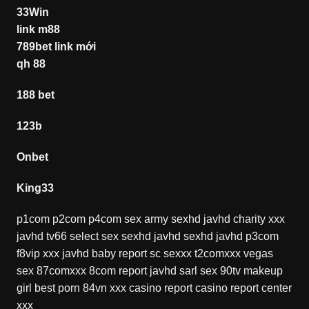
33Win
link m88
789bet link mới
qh 88
188 bet
123b
Onbet
King33
p1com
p2com
p4com
sex army
sexhd
javhd
charity xxx
javhd
tv66
select sex
sexhd
javhd
sexhd
javhd
p3com
f8vip xxx
javhd
baby report
sc sexxx
t2comxxx
vegas
sex
87comxxx
8com report
javhd
sarl sex
90tv
makeup
girl
best porn
84vn xxx
casino report
casino report
center
xxx