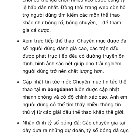
lệ hấp dẫn nhất. Đồng thời trang web còn hỗ
trợ người dùng tìm kiếm các môn thể thao
khác như bóng rổ, bóng chuyền,… để tham
gia cá cược.
Xem trực tiếp thể thao: Chuyên mục được đa
số người dùng đánh giá cao, các trận đấu
được phát trực tiếp đều có đường truyền ổn
định, hình ảnh sắc nét giúp cho trải nghiệm
người dùng trở nên chất lượng hơn.
Cập nhật tin tức mới: Chuyên mục tin tức thể
thao tại
m bongdanet
luôn được cập nhật
nhanh chóng và có độ chính xác cao. Anh em
người dùng có thể tìm thấy nhiều thông tin
thú vị từ các giải đấu thể thao khắp thế giới.
Nhận định tỷ số bóng đá: Các chuyên gia tại
đây đưa ra những dự đoán, tỷ số bóng đá cực