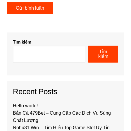
Tìm kiếm
Tìm
kiếm
Recent Posts
Hello world!
Bắn Cá 479Bet – Cung Cấp Các Dịch Vụ Súng
Chất Lượng
Nohu31 Win – Tìm Hiểu Top Game Slot Uy Tín