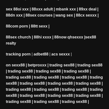
sex 88oi xxx
|
88xxx adult
|
mbank xxx
|
89xx deal
|
88dn xxx
|
88sex courses
|
wang sex
|
88cx sexxx
|
88com porn
|
88tt sexx
|
88sex church
|
88hi xxxx
|
88now qhsexxx
|
sex88
realty
tracking porn
|
adbet88
|
acs sexxx
|
on sexx88
|
betproxxx
|
trading sex88
|
trading sex88
|
trading sex88
|
trading sex88
|
trading sex88
|
trading sex88
|
trading sex88
|
trading sex88
|
trading
sex88
|
trading sex88
|
trading sex88
|
trading sex88
|
trading sex88
|
trading sex88
|
trading sex88
|
trading
sex88
|
trading sex88
|
trading sex88
|
trading sex88
|
trading sex88
|
trading sex88
|
trading sex88
|