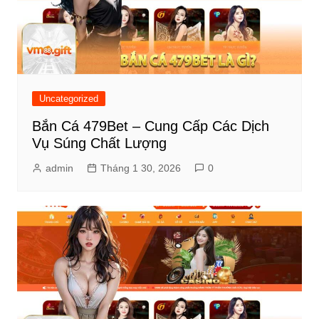
Uncategorized
Bắn Cá 479Bet – Cung Cấp Các Dịch
Vụ Súng Chất Lượng
admin
Tháng 1 30, 2026
0