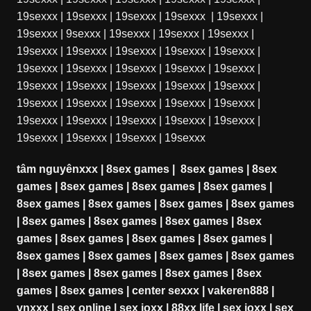
19sexxx
|
19sexxx
|
19sexxx
|
19sexxx
|
19sexxx
|
19sexxx
|
9sexxx
|
19sexxx
|
19sexxx
|
19sexxx
|
19sexxx
|
19sexxx
|
19sexxx
|
19sexxx
|
19sexxx
|
19sexxx
|
19sexxx
|
19sexxx
|
19sexxx
|
19sexxx
|
19sexxx
|
19sexxx
|
19sexxx
|
19sexxx
|
19sexxx
|
19sexxx
|
19sexxx
|
19sexxx
|
19sexxx
|
19sexxx
|
19sexxx
|
19sexxx
|
19sexxx
|
19sexxx
|
19sexxx
|
19sexxx
|
19sexxx
|
19sexxx
|
19sexxx
tâm nguyênxxx
|
8sex games
|
8sex games
|
8sex
games
|
8sex games
|
8sex games
|
8sex games
|
8sex games
|
8sex games
|
8sex games
|
8sex games
|
8sex games
|
8sex games
|
8sex games
|
8sex
games
|
8sex games
|
8sex games
|
8sex games
|
8sex games
|
8sex games
|
8sex games
|
8sex games
|
8sex games
|
8sex games
|
8sex games
|
8sex
games
|
8sex games
|
center sexxx
|
vakeren888
|
vnxxx
|
sex online
|
sex ioxx
|
88xx life
|
sex ioxx
|
sex