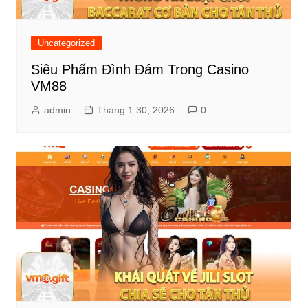
Uncategorized
Siêu Phẩm Đình Đám Trong Casino
VM88
admin
Tháng 1 30, 2026
0