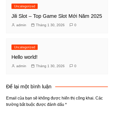
Uncategorized
Jili Slot – Top Game Slot Mới Năm 2025
admin
Tháng 1 30, 2026
0
Uncategorized
Hello world!
admin
Tháng 1 30, 2026
0
Để lại một bình luận
Email của bạn sẽ không được hiển thị công khai.
Các
trường bắt buộc được đánh dấu
*