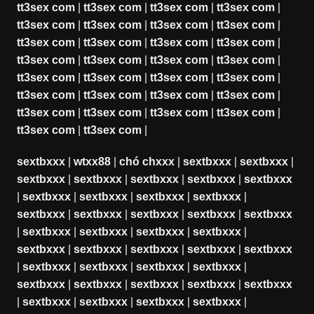
tt3sex com
|
tt3sex com
|
tt3sex com
|
tt3sex com
|
tt3sex com
|
tt3sex com
|
tt3sex com
|
tt3sex com
|
tt3sex com
|
tt3sex com
|
tt3sex com
|
tt3sex com
|
tt3sex com
|
tt3sex com
|
tt3sex com
|
tt3sex com
|
tt3sex com
|
tt3sex com
|
tt3sex com
|
tt3sex com
|
tt3sex com
|
tt3sex com
|
tt3sex com
|
tt3sex com
|
tt3sex com
|
tt3sex com
|
tt3sex com
|
tt3sex com
|
tt3sex com
|
tt3sex com
|
sextbxxx
|
wtxx88
|
chó chxxx
|
sextbxxx
|
sextbxxx
|
sextbxxx
|
sextbxxx
|
sextbxxx
|
sextbxxx
|
sextbxxx
|
sextbxxx
|
sextbxxx
|
sextbxxx
|
sextbxxx
|
sextbxxx
|
sextbxxx
|
sextbxxx
|
sextbxxx
|
sextbxxx
|
sextbxxx
|
sextbxxx
|
sextbxxx
|
sextbxxx
|
sextbxxx
|
sextbxxx
|
sextbxxx
|
sextbxxx
|
sextbxxx
|
sextbxxx
|
sextbxxx
|
sextbxxx
|
sextbxxx
|
sextbxxx
|
sextbxxx
|
sextbxxx
|
sextbxxx
|
sextbxxx
|
sextbxxx
|
sextbxxx
|
sextbxxx
|
sextbxxx
|