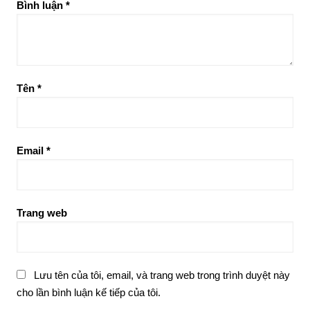
Bình luận
*
Tên
*
Email
*
Trang web
Lưu tên của tôi, email, và trang web trong trình duyệt này
cho lần bình luận kế tiếp của tôi.