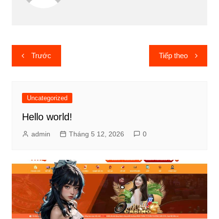
Điều
Trước
Tiếp theo
hướng
bài
viết
Uncategorized
Hello world!
admin
Tháng 5 12, 2026
0