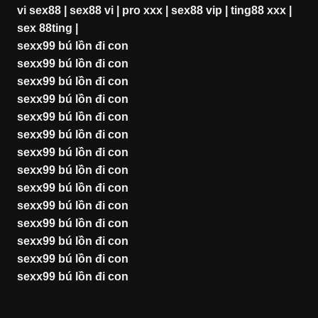
vi sex88
|
sex88 vi
|
pro xxx
|
sex88 vip
|
ting88 xxx
|
sex 88ting
|
sexx99 bú lồn đi con
sexx99 bú lồn đi con
sexx99 bú lồn đi con
sexx99 bú lồn đi con
sexx99 bú lồn đi con
sexx99 bú lồn đi con
sexx99 bú lồn đi con
sexx99 bú lồn đi con
sexx99 bú lồn đi con
sexx99 bú lồn đi con
sexx99 bú lồn đi con
sexx99 bú lồn đi con
sexx99 bú lồn đi con
sexx99 bú lồn đi con