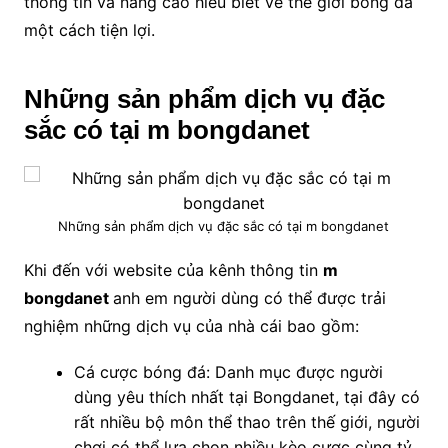
thông tin và nâng cao hiểu biết về thế giới bóng đá
một cách tiện lợi.
Những sản phẩm dịch vụ đặc
sắc có tại
m bongdanet
Những sản phẩm dịch vụ đặc sắc có tại m bongdanet
Khi đến với website của kênh thông tin
m
bongdanet
anh em người dùng có thể được trải
nghiệm những dịch vụ của nhà cái bao gồm:
Cá cược bóng đá: Danh mục được người
dùng yêu thích nhất tại Bongdanet, tại đây có
rất nhiều bộ môn thể thao trên thế giới, người
chơi có thể lựa chọn nhiều kèo cược cùng tỷ