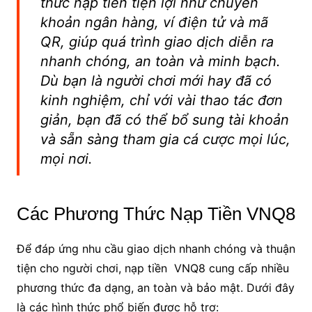
thức nạp tiền tiện lợi như chuyển
khoản ngân hàng, ví điện tử và mã
QR, giúp quá trình giao dịch diễn ra
nhanh chóng, an toàn và minh bạch.
Dù bạn là người chơi mới hay đã có
kinh nghiệm, chỉ với vài thao tác đơn
giản, bạn đã có thể bổ sung tài khoản
và sẵn sàng tham gia cá cược mọi lúc,
mọi nơi.
Các Phương Thức Nạp Tiền VNQ8
Để đáp ứng nhu cầu giao dịch nhanh chóng và thuận
tiện cho người chơi, nạp tiền VNQ8 cung cấp nhiều
phương thức đa dạng, an toàn và bảo mật. Dưới đây
là các hình thức phổ biến được hỗ trợ: