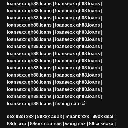
loansexx qh88.loans
|
loansexx qh88.loans
|
loansexx qh88.loans
|
loansexx qh88.loans
|
loansexx qh88.loans
|
loansexx qh88.loans
|
loansexx qh88.loans
|
loansexx qh88.loans
|
loansexx qh88.loans
|
loansexx qh88.loans
|
loansexx qh88.loans
|
loansexx qh88.loans
|
loansexx qh88.loans
|
loansexx qh88.loans
|
loansexx qh88.loans
|
loansexx qh88.loans
|
loansexx qh88.loans
|
loansexx qh88.loans
|
loansexx qh88.loans
|
loansexx qh88.loans
|
loansexx qh88.loans
|
loansexx qh88.loans
|
loansexx qh88.loans
|
loansexx qh88.loans
|
loansexx qh88.loans
|
loansexx qh88.loans
|
loansexx qh88.loans
|
loansexx qh88.loans
|
loansexx qh88.loans
|
fishing câu cá
sex 88oi xxx
|
88xxx adult
|
mbank xxx
|
89xx deal
|
88dn xxx
|
88sex courses
|
wang sex
|
88cx sexxx
|