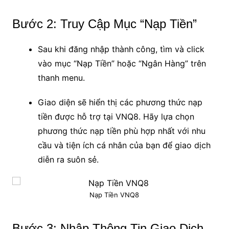
Bước 2: Truy Cập Mục “Nạp Tiền”
Sau khi đăng nhập thành công, tìm và click
vào mục “Nạp Tiền” hoặc “Ngân Hàng” trên
thanh menu.
Giao diện sẽ hiển thị các phương thức nạp
tiền được hỗ trợ tại VNQ8. Hãy lựa chọn
phương thức nạp tiền phù hợp nhất với nhu
cầu và tiện ích cá nhân của bạn để giao dịch
diễn ra suôn sẻ.
Nạp Tiền VNQ8
Bước 3: Nhập Thông Tin Giao Dịch