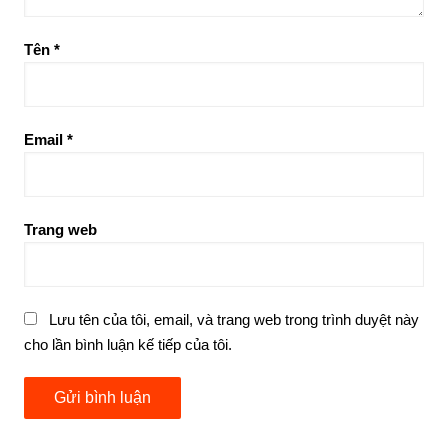
Tên
*
Email
*
Trang web
Lưu tên của tôi, email, và trang web trong trình duyệt này
cho lần bình luận kế tiếp của tôi.