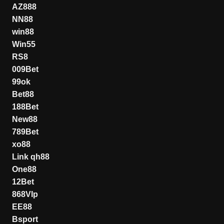
AZ888
NN88
win88
Win55
RS8
009Bet
99ok
Bet88
188Bet
New88
789Bet
xo88
Link qh88
One88
12Bet
868VIp
EE88
Bsport