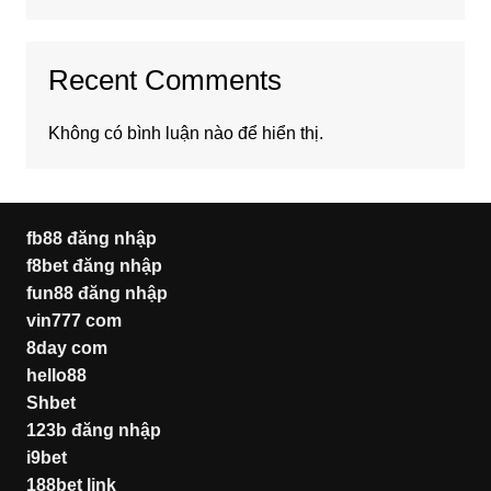
Recent Comments
Không có bình luận nào để hiển thị.
fb88 đăng nhập
f8bet đăng nhập
fun88 đăng nhập
vin777 com
8day com
hello88
Shbet
123b đăng nhập
i9bet
188bet link