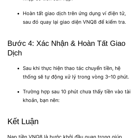
Hoàn tất giao dịch trên ứng dụng ví điện tử,
sau đó quay lại giao diện VNQ8 để kiểm tra.
Bước 4: Xác Nhận & Hoàn Tất Giao
Dịch
Sau khi thực hiện thao tác chuyển tiền, hệ
thống sẽ tự động xử lý trong vòng 3–10 phút.
Trường hợp sau 10 phút chưa thấy tiền vào tài
khoản, bạn nên:
Kết Luận
Nạp tiền VNQ8 là bước khởi đầu quan trọng giúp