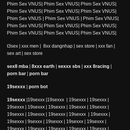
Phim Sex VNUS
|
Phim Sex VNUS
|
Phim Sex VNUS
|
Phim Sex VNUS
|
Phim Sex VNUS
|
Phim Sex VNUS
|
Phim Sex VNUS
|
Phim Sex VNUS
|
Phim Sex VNUS
|
Phim Sex VNUS
|
Phim Sex VNUS
|
Phim Sex VNUS
|
Phim Sex VNUS
|
Phim Sex VNUS
|
Phim Sex VNUS
|
t3sex
|
xxx men
|
8xx dangnhap
|
sex store
|
xxx fan
|
sex art
|
sex store
sex8 mba
|
8xxx earth
|
sexxx sbs
|
xxx 8racing
|
porn bar
|
porn bar
19sexxx
|
porn bot
19sexxx
|
19sexxx
|
19sexxx
|
19sexxx
|
19sexxx
|
19sexxx
|
19sexxx
|
19sexxx
|
19sexxx
|
19sexxx
|
19sexxx
|
19sexxx
|
19sexxx
|
19sexxx
|
19sexxx
|
19sexxx
|
9sexxx
|
19sexxx
|
19sexxx
|
19sexxx
|
19sexxx
|
19sexxx
|
19sexxx
|
19sexxx
|
19sexxx
|