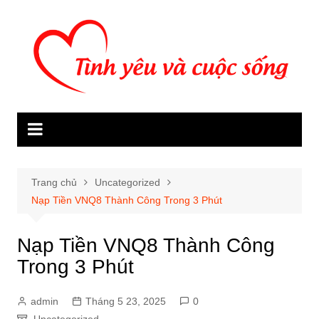
Chuyển
đến
phần
nội
dung
Trang chủ
Uncategorized
Nạp Tiền VNQ8 Thành Công Trong 3 Phút
Nạp Tiền VNQ8 Thành Công
Trong 3 Phút
admin
Tháng 5 23, 2025
0
Uncategorized