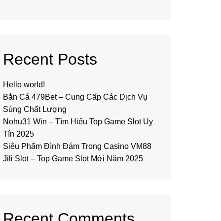
Recent Posts
Hello world!
Bắn Cá 479Bet – Cung Cấp Các Dịch Vụ
Súng Chất Lượng
Nohu31 Win – Tìm Hiểu Top Game Slot Uy
Tín 2025
Siêu Phẩm Đình Đám Trong Casino VM88
Jili Slot – Top Game Slot Mới Năm 2025
Recent Comments