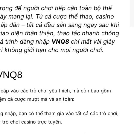
rọng để người chơi tiếp cận toàn bộ thế
 này mang lại. Từ cá cược thể thao, casino
 hấp dẫn – tất cả đều sẵn sàng ngay sau khi
iao diện thân thiện, thao tác nhanh chóng
uá trình đăng nhập
VNQ8
chỉ mất vài giây
rí không giới hạn cho mọi người chơi.
 VNQ8
 cập vào các trò chơi yêu thích, mà còn bao gồm
iệm cá cược mượt mà và an toàn:
 nhập, bạn có thể tham gia vào tất cả các trò chơi,
 trò chơi casino trực tuyến.