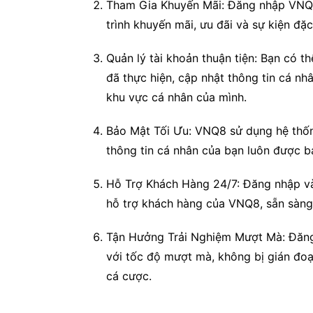
Tham Gia Khuyến Mãi: Đăng nhập VNQ8
trình khuyến mãi, ưu đãi và sự kiện đặ
Quản lý tài khoản thuận tiện: Bạn có th
đã thực hiện, cập nhật thông tin cá nhâ
khu vực cá nhân của mình.
Bảo Mật Tối Ưu: VNQ8 sử dụng hệ thố
thông tin cá nhân của bạn luôn được b
Hỗ Trợ Khách Hàng 24/7: Đăng nhập vào
hỗ trợ khách hàng của VNQ8, sẵn sàng 
Tận Hưởng Trải Nghiệm Mượt Mà: Đăng
với tốc độ mượt mà, không bị gián đoạ
cá cược.