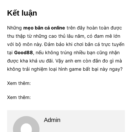
Kết luận
Những
mẹo bắn cá online
trên đây hoàn toàn được
thu thập từ những cao thủ lâu năm, có đam mê lớn
với bộ môn này. Đảm bảo khi chơi bắn cá trực tuyến
tại
Good88
, nếu không trúng nhiều bạn cũng nhận
được kha khá ưu đãi. Vậy anh em còn đắn đo gì mà
không trải nghiệm loại hình game bất bại này ngay?
Xem thêm:
Xem thêm:
Admin