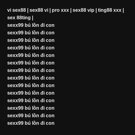
vi sex88
|
sex88 vi
|
pro xxx
|
sex88 vip
|
ting88 xxx
|
sex 88ting
|
sexx99 bú lồn đi con
sexx99 bú lồn đi con
sexx99 bú lồn đi con
sexx99 bú lồn đi con
sexx99 bú lồn đi con
sexx99 bú lồn đi con
sexx99 bú lồn đi con
sexx99 bú lồn đi con
sexx99 bú lồn đi con
sexx99 bú lồn đi con
sexx99 bú lồn đi con
sexx99 bú lồn đi con
sexx99 bú lồn đi con
sexx99 bú lồn đi con