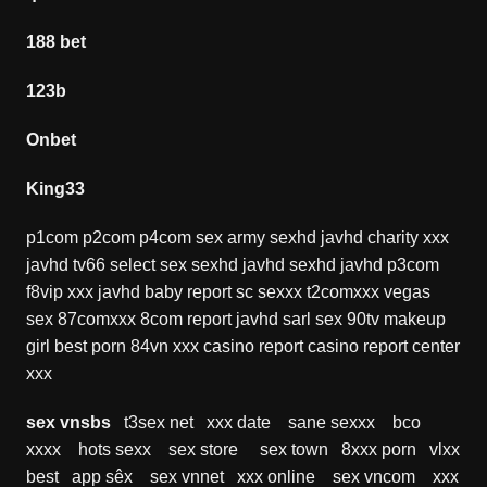
188 bet
123b
Onbet
King33
p1com
p2com
p4com
sex army
sexhd
javhd
charity xxx
javhd
tv66
select sex
sexhd
javhd
sexhd
javhd
p3com
f8vip xxx
javhd
baby report
sc sexxx
t2comxxx
vegas
sex
87comxxx
8com report
javhd
sarl sex
90tv
makeup
girl
best porn
84vn xxx
casino report
casino report
center
xxx
sex vnsbs
t3sex net
xxx date
sane sexxx
bco
xxxx
hots sexx
sex store
sex town
8xxx porn
vlxx
best
app sêx
sex vnnet
xxx online
sex vncom
xxx