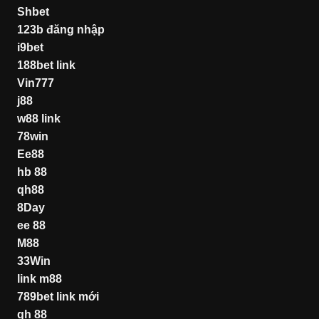
Shbet
123b đăng nhập
i9bet
188bet link
Vin777
j88
w88 link
78win
Ee88
hb 88
qh88
8Day
ee 88
M88
33Win
link m88
789bet link mới
qh 88