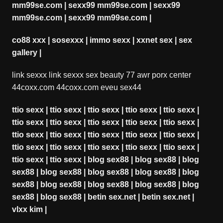
mm99se.com
|
sexx99 mm99se.com
|
sexx99
mm99se.com
|
sexx99 mm99se.com
|
co88 xxx
|
sosexxx
|
immo sexx
|
xxnet sex
|
sex
gallery
|
link sexxx
link sexxx
sex beauty
77 awr
porx center
44coxx.com
44coxx.com
eveu sex44
ttio sexx
|
ttio sexx
|
ttio sexx
|
ttio sexx
|
ttio sexx
|
ttio sexx
|
ttio sexx
|
ttio sexx
|
ttio sexx
|
ttio sexx
|
ttio sexx
|
ttio sexx
|
ttio sexx
|
ttio sexx
|
ttio sexx
|
ttio sexx
|
ttio sexx
|
ttio sexx
|
ttio sexx
|
ttio sexx
|
ttio sexx
|
ttio sexx
|
blog sex88
|
blog sex88
|
blog
sex88
|
blog sex88
|
blog sex88
|
blog sex88
|
blog
sex88
|
blog sex88
|
blog sex88
|
blog sex88
|
blog
sex88
|
blog sex88
|
betin sex.net
|
betin sex.net
|
vlxx kim
|