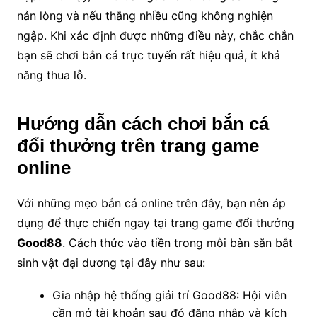
nản lòng và nếu thắng nhiều cũng không nghiện
ngập. Khi xác định được những điều này, chắc chắn
bạn sẽ chơi bắn cá trực tuyến rất hiệu quả, ít khả
năng thua lỗ.
Hướng dẫn cách chơi bắn cá
đổi thưởng trên trang game
online
Với những mẹo bắn cá online trên đây, bạn nên áp
dụng để thực chiến ngay tại trang game đổi thưởng
Good88
. Cách thức vào tiền trong mỗi bàn săn bắt
sinh vật đại dương tại đây như sau:
Gia nhập hệ thống giải trí Good88: Hội viên
cần mở tài khoản sau đó đăng nhập và kích