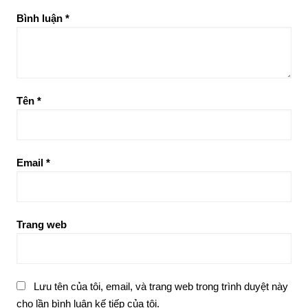
Bình luận
*
Tên
*
Email
*
Trang web
Lưu tên của tôi, email, và trang web trong trình duyệt này
cho lần bình luận kế tiếp của tôi.