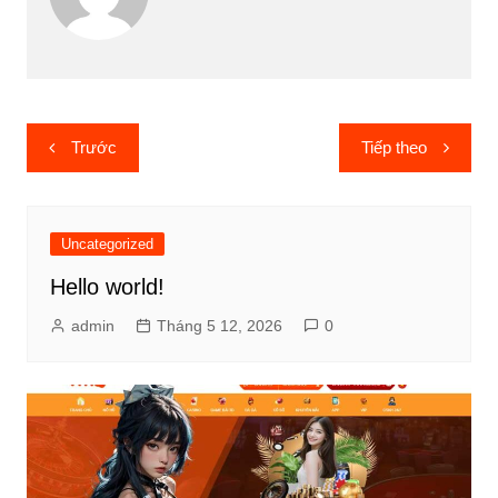
Điều
Trước
Tiếp theo
hướng
bài
viết
Uncategorized
Hello world!
admin
Tháng 5 12, 2026
0