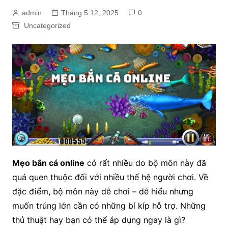
admin
Tháng 5 12, 2025
0
Uncategorized
Mẹo bắn cá online
có rất nhiều do bộ môn này đã
quá quen thuộc đối với nhiều thế hệ người chơi. Về
đặc điểm, bộ môn này dễ chơi – dễ hiểu nhưng
muốn trúng lớn cần có những bí kíp hỗ trợ. Những
thủ thuật hay bạn có thể áp dụng ngay là gì?