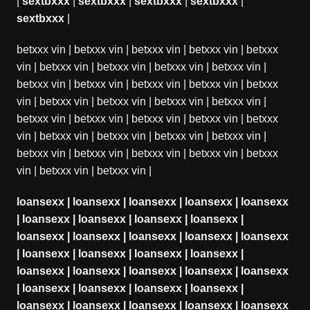
|
sextbxxx
|
sextbxxx
|
sextbxxx
|
sextbxxx
|
sextbxxx
|
betxxx vin
|
betxxx vin
|
betxxx vin
|
betxxx vin
|
betxxx
vin
|
betxxx vin
|
betxxx vin
|
betxxx vin
|
betxxx vin
|
betxxx vin
|
betxxx vin
|
betxxx vin
|
betxxx vin
|
betxxx
vin
|
betxxx vin
|
betxxx vin
|
betxxx vin
|
betxxx vin
|
betxxx vin
|
betxxx vin
|
betxxx vin
|
betxxx vin
|
betxxx
vin
|
betxxx vin
|
betxxx vin
|
betxxx vin
|
betxxx vin
|
betxxx vin
|
betxxx vin
|
betxxx vin
|
betxxx vin
|
betxxx
vin
|
betxxx vin
|
betxxx vin
|
loansexx
|
loansexx
|
loansexx
|
loansexx
|
loansexx
|
loansexx
|
loansexx
|
loansexx
|
loansexx
|
loansexx
|
loansexx
|
loansexx
|
loansexx
|
loansexx
|
loansexx
|
loansexx
|
loansexx
|
loansexx
|
loansexx
|
loansexx
|
loansexx
|
loansexx
|
loansexx
|
loansexx
|
loansexx
|
loansexx
|
loansexx
|
loansexx
|
loansexx
|
loansexx
|
loansexx
|
loansexx