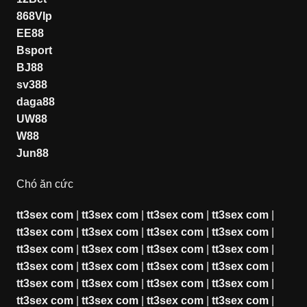
868VIp
EE88
Bsport
BJ88
sv388
daga88
UW88
W88
Jun88
Chó ăn cức
tt3sex com
|
tt3sex com
|
tt3sex com
|
tt3sex com
|
tt3sex com
|
tt3sex com
|
tt3sex com
|
tt3sex com
|
tt3sex com
|
tt3sex com
|
tt3sex com
|
tt3sex com
|
tt3sex com
|
tt3sex com
|
tt3sex com
|
tt3sex com
|
tt3sex com
|
tt3sex com
|
tt3sex com
|
tt3sex com
|
tt3sex com
|
tt3sex com
|
tt3sex com
|
tt3sex com
|