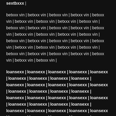
sextbxxx
|
betxxx vin
|
betxxx vin
|
betxxx vin
|
betxxx vin
|
betxxx
vin
|
betxxx vin
|
betxxx vin
|
betxxx vin
|
betxxx vin
|
betxxx vin
|
betxxx vin
|
betxxx vin
|
betxxx vin
|
betxxx
vin
|
betxxx vin
|
betxxx vin
|
betxxx vin
|
betxxx vin
|
betxxx vin
|
betxxx vin
|
betxxx vin
|
betxxx vin
|
betxxx
vin
|
betxxx vin
|
betxxx vin
|
betxxx vin
|
betxxx vin
|
betxxx vin
|
betxxx vin
|
betxxx vin
|
betxxx vin
|
betxxx
vin
|
betxxx vin
|
betxxx vin
|
loansexx
|
loansexx
|
loansexx
|
loansexx
|
loansexx
|
loansexx
|
loansexx
|
loansexx
|
loansexx
|
loansexx
|
loansexx
|
loansexx
|
loansexx
|
loansexx
|
loansexx
|
loansexx
|
loansexx
|
loansexx
|
loansexx
|
loansexx
|
loansexx
|
loansexx
|
loansexx
|
loansexx
|
loansexx
|
loansexx
|
loansexx
|
loansexx
|
loansexx
|
loansexx
|
loansexx
|
loansexx