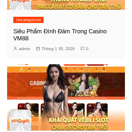
Uncategorized
Siêu Phẩm Đình Đám Trong Casino
VM88
admin
Tháng 1 30, 2026
0