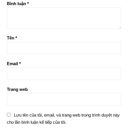
Bình luận
*
Tên
*
Email
*
Trang web
Lưu tên của tôi, email, và trang web trong trình duyệt này
cho lần bình luận kế tiếp của tôi.