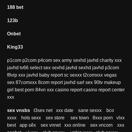
188 bet
123b
Onbet
King33
p1com
p2com
p4com
sex army
sexhd
javhd
charity xxx
javhd
tv66
select sex
sexhd
javhd
sexhd
javhd
p3com
f8vip xxx
javhd
baby report
sc sexxx
t2comxxx
vegas
sex
87comxxx
8com report
javhd
sarl sex
90tv
makeup
girl
best porn
84vn xxx
casino report
casino report
center
xxx
sex vnsbs
t3sex net
xxx date
sane sexxx
bco
xxxx
hots sexx
sex store
sex town
8xxx porn
vlxx
best
app sêx
sex vnnet
xxx online
sex vncom
xxx