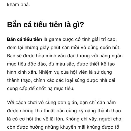
khám phá.
Bắn cá tiểu tiên là gì?
Bắn cá tiểu tiên
là game cược có tính giải trí cao,
đem lại những giây phút săn mồi vô cùng cuốn hút.
Bạn sẽ được hòa mình vào đại dương với hàng ngàn
mục tiêu độc đáo, đủ màu sắc, được thiết kế tạo
hình xinh xắn. Nhiệm vụ của hội viên là sử dụng
thành thạo, chính xác các loại súng được nhà cái
cung cấp để chốt hạ mục tiêu.
Với cách chơi vô cùng đơn giản, bạn chỉ cần nắm
được những thủ thuật bắn cùng kỹ năng thành thạo
là có cơ hội thu về lãi lớn. Không chỉ vậy, người chơi
còn được hưởng những khuyến mãi khủng được tổ