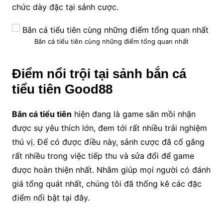
chức dày đặc tại sảnh cược.
Bắn cá tiểu tiên cùng những điểm tổng quan nhất
Điểm nổi trội tại sảnh bắn cá
tiểu tiên Good88
Bắn cá tiểu tiên
hiện đang là game săn mồi nhận
được sự yêu thích lớn, đem tới rất nhiều trải nghiệm
thú vị. Để có được điều này, sảnh cược đã cố gắng
rất nhiều trong việc tiếp thu và sửa đổi để game
được hoàn thiện nhất. Nhằm giúp mọi người có đánh
giá tổng quát nhất, chúng tôi đã thống kê các đặc
điểm nổi bật tại đây.