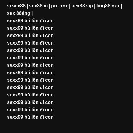
vi sex88
|
sex88 vi
|
pro xxx
|
sex88 vip
|
ting88 xxx
|
sex 88ting
|
sexx99 bú lồn đi con
sexx99 bú lồn đi con
sexx99 bú lồn đi con
sexx99 bú lồn đi con
sexx99 bú lồn đi con
sexx99 bú lồn đi con
sexx99 bú lồn đi con
sexx99 bú lồn đi con
sexx99 bú lồn đi con
sexx99 bú lồn đi con
sexx99 bú lồn đi con
sexx99 bú lồn đi con
sexx99 bú lồn đi con
sexx99 bú lồn đi con