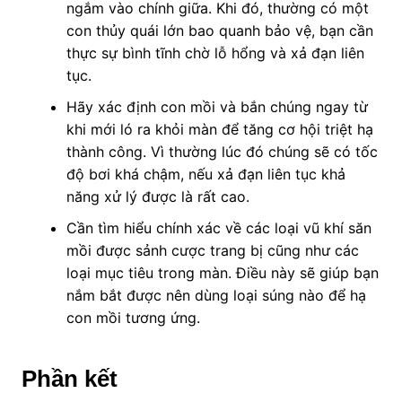
ngắm vào chính giữa. Khi đó, thường có một
con thủy quái lớn bao quanh bảo vệ, bạn cần
thực sự bình tĩnh chờ lỗ hổng và xả đạn liên
tục.
Hãy xác định con mồi và bắn chúng ngay từ
khi mới ló ra khỏi màn để tăng cơ hội triệt hạ
thành công. Vì thường lúc đó chúng sẽ có tốc
độ bơi khá chậm, nếu xả đạn liên tục khả
năng xử lý được là rất cao.
Cần tìm hiểu chính xác về các loại vũ khí săn
mồi được sảnh cược trang bị cũng như các
loại mục tiêu trong màn. Điều này sẽ giúp bạn
nắm bắt được nên dùng loại súng nào để hạ
con mồi tương ứng.
Phần kết