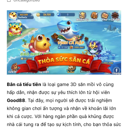
Bắn cá tiểu tiên
là loại game 3D săn mồi vô cùng
hấp dẫn, nhận được sự yêu thích lớn từ hội viên
Good88
. Tại đây, mọi người sẽ được trải nghiệm
không gian chơi ấn tượng và nhận về khoản lãi lớn
khi cá cược. Với hàng ngàn phần quà khủng được
nhà cái tung ra để tạo sự kịch tính, cho bạn thỏa sức