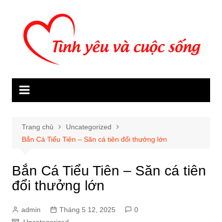
Chuyển
đến
phần
nội
dung
Trang chủ
Uncategorized
Bắn Cá Tiểu Tiên – Săn cá tiên đổi thưởng lớn
Bắn Cá Tiểu Tiên – Săn cá tiên
đổi thưởng lớn
admin
Tháng 5 12, 2025
0
Uncategorized