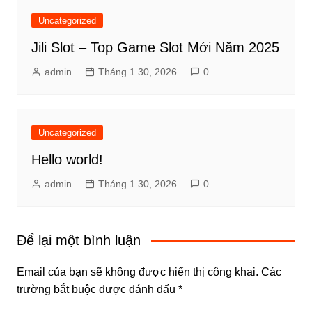
Uncategorized
Jili Slot – Top Game Slot Mới Năm 2025
admin
Tháng 1 30, 2026
0
Uncategorized
Hello world!
admin
Tháng 1 30, 2026
0
Để lại một bình luận
Email của bạn sẽ không được hiển thị công khai.
Các
trường bắt buộc được đánh dấu
*