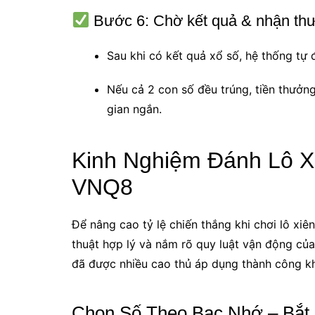
Bước 6: Chờ kết quả & nhận th
Sau khi có kết quả xổ số, hệ thống tự
Nếu cả 2 con số đều trúng, tiền thưởng
gian ngắn.
Kinh Nghiệm Đánh Lô Xi
VNQ8
Để nâng cao tỷ lệ chiến thắng khi chơi lô xiê
thuật hợp lý và nắm rõ quy luật vận động của
đã được nhiều cao thủ áp dụng thành công kh
Chọn Số Theo Bạc Nhớ – Bắt