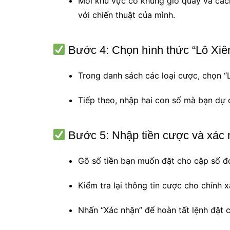
Mỗi khu vực có khung giờ quay và cách
với chiến thuật của mình.
Bước 4: Chọn hình thức “Lô Xiê
Trong danh sách các loại cược, chọn “L
Tiếp theo, nhập hai con số mà bạn dự 
Bước 5: Nhập tiền cược và xác
Gõ số tiền bạn muốn đặt cho cặp số đ
Kiểm tra lại thông tin cược cho chính x
Nhấn “Xác nhận” để hoàn tất lệnh đặt 