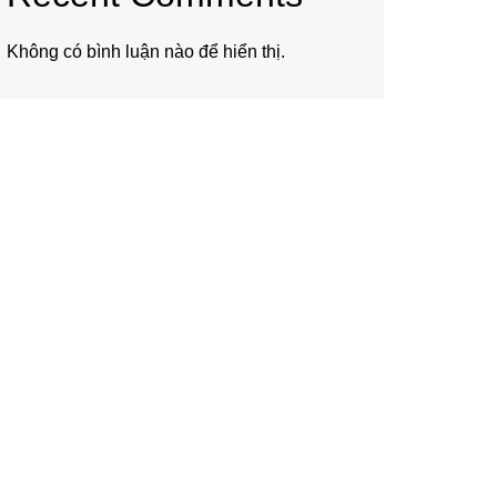
Không có bình luận nào để hiển thị.