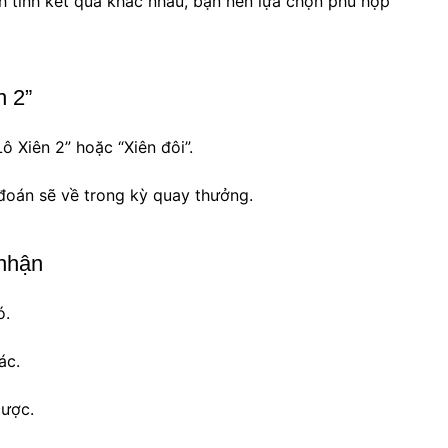
 tính kết quả khác nhau, bạn nên lựa chọn phù hợp
n 2”
ô Xiên 2” hoặc “Xiên đôi”.
đoán sẽ về trong kỳ quay thưởng.
 nhận
ó.
ác.
cược.