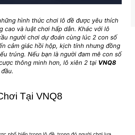
hững hình thức chơi lô đề được yêu thích
g cao và luật chơi hấp dẫn. Khác với lô
cầu người chơi dự đoán cùng lúc 2 con số
n cảm giác hồi hộp, kịch tính nhưng đồng
nếu trúng. Nếu bạn là người đam mê con số
cược thông minh hơn, lô xiên 2 tại
VNQ8
 đầu.
 Chơi Tại VNQ8
ược phổ biến trong lô đề, trong đó người chơi lựa