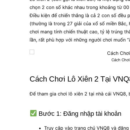
chọn 2 con số khác nhau trong khoảng từ 00 
Điều kiện để chiến thắng là cả 2 con số đều 
(thường là trong 27 giải của xổ số miền Bắc,
chơi mang tính chiến thuật cao, tỷ lệ trúng t
lần, rất phù hợp với những người chơi muốn “
Cách Chơi
Cách Chơi Lô Xiên 2 Tại VNQ
Để tham gia chơi lô xiên 2 tại nhà cái VNQ8,
Bước 1: Đăng nhập tài khoản
Truy cập vào trang chủ VNQ8 và đăng 