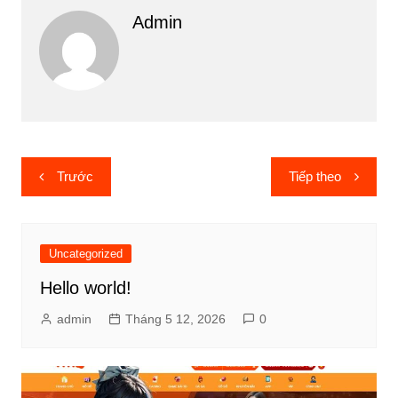
Admin
Điều
Trước
Tiếp theo
hướng
bài
viết
Uncategorized
Hello world!
admin
Tháng 5 12, 2026
0