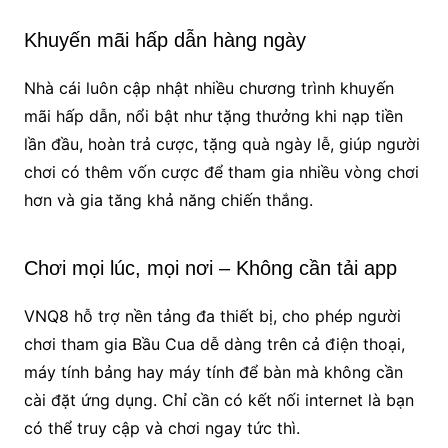
Khuyến mãi hấp dẫn hàng ngày
Nhà cái luôn cập nhật nhiều chương trình khuyến
mãi hấp dẫn, nổi bật như tặng thưởng khi nạp tiền
lần đầu, hoàn trả cược, tặng quà ngày lễ, giúp người
chơi có thêm vốn cược để tham gia nhiều vòng chơi
hơn và gia tăng khả năng chiến thắng.
Chơi mọi lúc, mọi nơi – Không cần tải app
VNQ8 hỗ trợ nền tảng đa thiết bị, cho phép người
chơi tham gia Bầu Cua dễ dàng trên cả điện thoại,
máy tính bảng hay máy tính để bàn mà không cần
cài đặt ứng dụng. Chỉ cần có kết nối internet là bạn
có thể truy cập và chơi ngay tức thì.