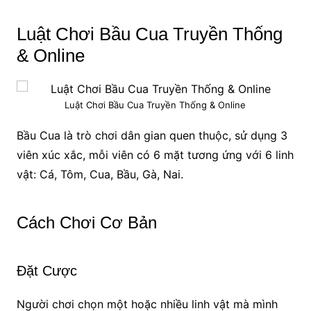
Luật Chơi Bầu Cua Truyền Thống
& Online
Luật Chơi Bầu Cua Truyền Thống & Online
Bầu Cua là trò chơi dân gian quen thuộc, sử dụng 3
viên xúc xắc, mỗi viên có 6 mặt tương ứng với 6 linh
vật: Cá, Tôm, Cua, Bầu, Gà, Nai.
Cách Chơi Cơ Bản
Đặt Cược
Người chơi chọn một hoặc nhiều linh vật mà mình