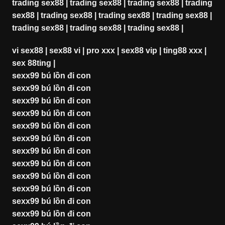
trading sex88
|
trading sex88
|
trading sex88
|
trading
sex88
|
trading sex88
|
trading sex88
|
trading sex88
|
trading sex88
|
trading sex88
|
trading sex88
|
vi sex88
|
sex88 vi
|
pro xxx
|
sex88 vip
|
ting88 xxx
|
sex 88ting
|
sexx99 bú lồn đi con
sexx99 bú lồn đi con
sexx99 bú lồn đi con
sexx99 bú lồn đi con
sexx99 bú lồn đi con
sexx99 bú lồn đi con
sexx99 bú lồn đi con
sexx99 bú lồn đi con
sexx99 bú lồn đi con
sexx99 bú lồn đi con
sexx99 bú lồn đi con
sexx99 bú lồn đi con