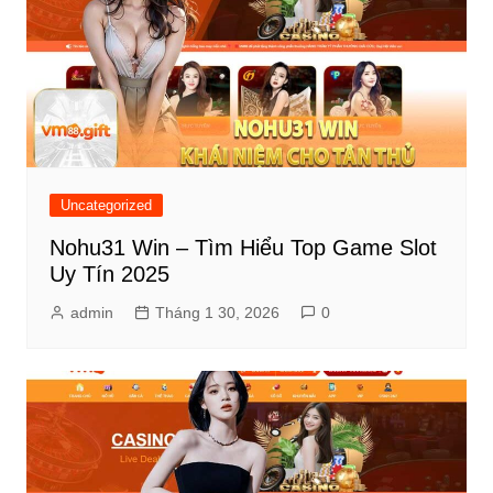
Uncategorized
Nohu31 Win – Tìm Hiểu Top Game Slot
Uy Tín 2025
admin
Tháng 1 30, 2026
0