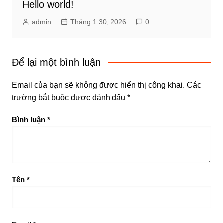
Hello world!
admin
Tháng 1 30, 2026
0
Để lại một bình luận
Email của bạn sẽ không được hiển thị công khai.
Các
trường bắt buộc được đánh dấu
*
Bình luận
*
Tên
*