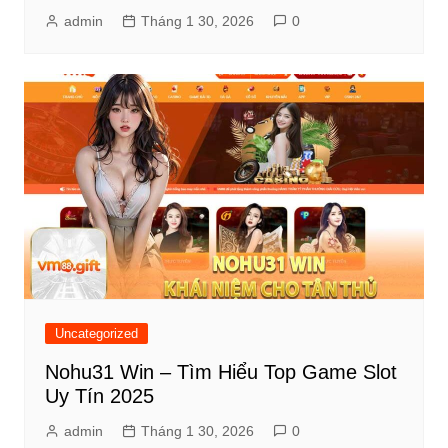
admin
Tháng 1 30, 2026
0
Uncategorized
Nohu31 Win – Tìm Hiểu Top Game Slot
Uy Tín 2025
admin
Tháng 1 30, 2026
0