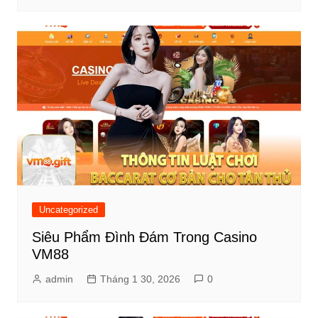
Uncategorized
Siêu Phẩm Đình Đám Trong Casino
VM88
admin
Tháng 1 30, 2026
0