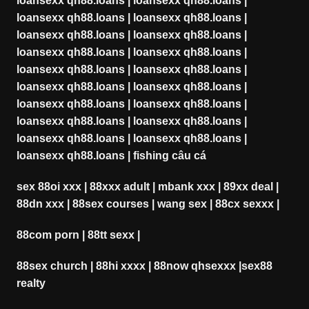
loansexx qh88.loans
|
loansexx qh88.loans
|
loansexx qh88.loans
|
loansexx qh88.loans
|
loansexx qh88.loans
|
loansexx qh88.loans
|
loansexx qh88.loans
|
loansexx qh88.loans
|
loansexx qh88.loans
|
loansexx qh88.loans
|
loansexx qh88.loans
|
loansexx qh88.loans
|
loansexx qh88.loans
|
loansexx qh88.loans
|
loansexx qh88.loans
|
loansexx qh88.loans
|
loansexx qh88.loans
|
loansexx qh88.loans
|
loansexx qh88.loans
|
fishing câu cá
sex 88oi xxx
|
88xxx adult
|
mbank xxx
|
89xx deal
|
88dn xxx
|
88sex courses
|
wang sex
|
88cx sexxx
|
88com porn
|
88tt sexx
|
88sex church
|
88hi xxxx
|
88now qhsexxx
|
sex88
realty