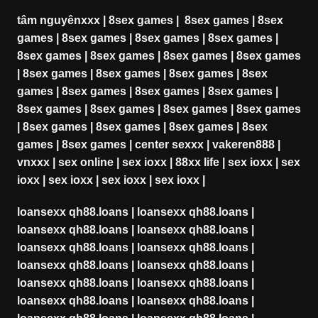
tâm nguyênxxx
|
8sex games
|
8sex games
|
8sex
games
|
8sex games
|
8sex games
|
8sex games
|
8sex games
|
8sex games
|
8sex games
|
8sex games
|
8sex games
|
8sex games
|
8sex games
|
8sex
games
|
8sex games
|
8sex games
|
8sex games
|
8sex games
|
8sex games
|
8sex games
|
8sex games
|
8sex games
|
8sex games
|
8sex games
|
8sex
games
|
8sex games
|
center sexxx
|
vakeren888
|
vnxxx
|
sex online
|
sex ioxx
|
88xx life
|
sex ioxx
|
sex
ioxx
|
sex ioxx
|
sex ioxx
|
sex ioxx
|
loansexx qh88.loans
|
loansexx qh88.loans
|
loansexx qh88.loans
|
loansexx qh88.loans
|
loansexx qh88.loans
|
loansexx qh88.loans
|
loansexx qh88.loans
|
loansexx qh88.loans
|
loansexx qh88.loans
|
loansexx qh88.loans
|
loansexx qh88.loans
|
loansexx qh88.loans
|