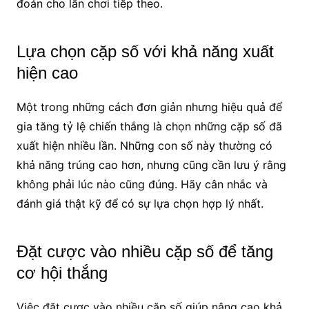
đoán cho lần chơi tiếp theo.
Lựa chọn cặp số với khả năng xuất
hiện cao
Một trong những cách đơn giản nhưng hiệu quả để
gia tăng tỷ lệ chiến thắng là chọn những cặp số đã
xuất hiện nhiều lần. Những con số này thường có
khả năng trúng cao hơn, nhưng cũng cần lưu ý rằng
không phải lúc nào cũng đúng. Hãy cân nhắc và
đánh giá thật kỹ để có sự lựa chọn hợp lý nhất.
Đặt cược vào nhiều cặp số để tăng
cơ hội thắng
Việc đặt cược vào nhiều cặp số giúp nâng cao khả