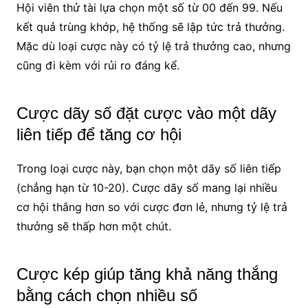
Hội viên thử tài lựa chọn một số từ 00 đến 99. Nếu
kết quả trùng khớp, hệ thống sẽ lập tức trả thưởng.
Mặc dù loại cược này có tỷ lệ trả thưởng cao, nhưng
cũng đi kèm với rủi ro đáng kể.
Cược dãy số đặt cược vào một dãy
liên tiếp để tăng cơ hội
Trong loại cược này, bạn chọn một dãy số liên tiếp
(chẳng hạn từ 10-20). Cược dãy số mang lại nhiều
cơ hội thắng hơn so với cược đơn lẻ, nhưng tỷ lệ trả
thưởng sẽ thấp hơn một chút.
Cược kép giúp tăng khả năng thắng
bằng cách chọn nhiều số