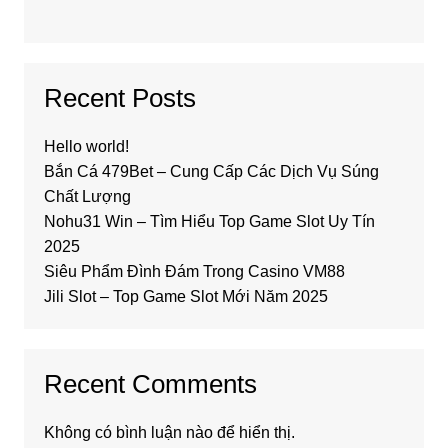
Recent Posts
Hello world!
Bắn Cá 479Bet – Cung Cấp Các Dịch Vụ Súng
Chất Lượng
Nohu31 Win – Tìm Hiểu Top Game Slot Uy Tín
2025
Siêu Phẩm Đình Đám Trong Casino VM88
Jili Slot – Top Game Slot Mới Năm 2025
Recent Comments
Không có bình luận nào để hiển thị.