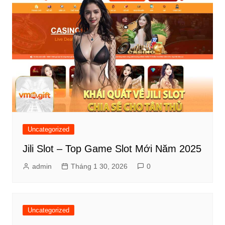
Uncategorized
Jili Slot – Top Game Slot Mới Năm 2025
admin
Tháng 1 30, 2026
0
Uncategorized