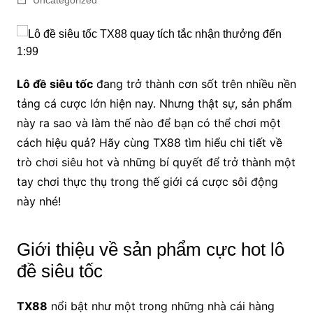
Lô đề siêu tốc
đang trở thành cơn sốt trên nhiều nền
tảng cá cược lớn hiện nay. Nhưng thật sự, sản phẩm
này ra sao và làm thế nào để bạn có thể chơi một
cách hiệu quả? Hãy cùng TX88 tìm hiểu chi tiết về
trò chơi siêu hot và những bí quyết để trở thành một
tay chơi thực thụ trong thế giới cá cược sôi động
này nhé!
Giới thiệu về sản phẩm cực hot lô
đề siêu tốc
TX88
nổi bật như một trong những nhà cái hàng