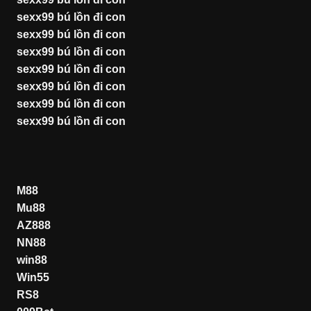
sexx99 bú lồn đi con
sexx99 bú lồn đi con
sexx99 bú lồn đi con
sexx99 bú lồn đi con
sexx99 bú lồn đi con
sexx99 bú lồn đi con
sexx99 bú lồn đi con
M88
Mu88
AZ888
NN88
win88
Win55
RS8