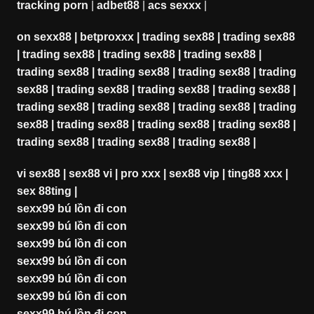
tracking porn
|
adbet88
|
acs sexxx
|
on sexx88
|
betproxxx
|
trading sex88
|
trading sex88
|
trading sex88
|
trading sex88
|
trading sex88
|
trading sex88
|
trading sex88
|
trading sex88
|
trading
sex88
|
trading sex88
|
trading sex88
|
trading sex88
|
trading sex88
|
trading sex88
|
trading sex88
|
trading
sex88
|
trading sex88
|
trading sex88
|
trading sex88
|
trading sex88
|
trading sex88
|
trading sex88
|
vi sex88
|
sex88 vi
|
pro xxx
|
sex88 vip
|
ting88 xxx
|
sex 88ting
|
sexx99 bú lồn đi con
sexx99 bú lồn đi con
sexx99 bú lồn đi con
sexx99 bú lồn đi con
sexx99 bú lồn đi con
sexx99 bú lồn đi con
sexx99 bú lồn đi con