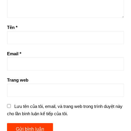
Tên
*
Email
*
Trang web
Lưu tên của tôi, email, và trang web trong trình duyệt này
cho lần bình luận kế tiếp của tôi.