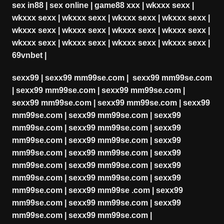
sex in88
|
sex online
|
game88 xxx
|
wkxxx sexx
|
wkxxx sexx
|
wkxxx sexx
|
wkxxx sexx
|
wkxxx sexx
|
wkxxx sexx
|
wkxxx sexx
|
wkxxx sexx
|
wkxxx sexx
|
wkxxx sexx
|
wkxxx sexx
|
wkxxx sexx
|
wkxxx sexx
|
69vnbet
|
sexx99
|
sexx99 mm99se.com
|
sexx99 mm99se.com
|
sexx99 mm99se.com
|
sexx99 mm99se.com
|
sexx99 mm99se.com
|
sexx99 mm99se.com
|
sexx99
mm99se.com
|
sexx99 mm99se.com
|
sexx99
mm99se.com
|
sexx99 mm99se.com
|
sexx99
mm99se.com
|
sexx99 mm99se.com
|
sexx99
mm99se.com
|
sexx99 mm99se.com
|
sexx99
mm99se.com
|
sexx99 mm99se.com
|
sexx99
mm99se.com
|
sexx99 mm99se.com
|
sexx99
mm99se.com
|
sexx99 mm99se .com
|
sexx99
mm99se.com
|
sexx99 mm99se.com
|
sexx99
mm99se.com
|
sexx99 mm99se.com
|