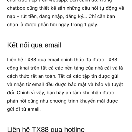
chatbox cũng thiết kế sẵn những câu hỏi tự động về
nạp – rút tiền, đăng nhập, đăng ký… Chỉ cần bạn
chọn là được phản hồi ngay trong 1 giây.
Kết nối qua email
Liên hệ TX88 qua email chính thức đã được TX88
công khai trên tất cả các nền tảng của nhà cái và là
cách thức rất an toàn. Tất cả các tập tin được gửi
và nhận từ email đều được bảo mật và bảo vệ tuyệt
đối. Chính vì vậy, bạn hãy an tâm khi nhận được
phản hồi cũng như chương trình khuyến mãi được
gửi đi từ email.
Liên hệ TX88 qua hotline