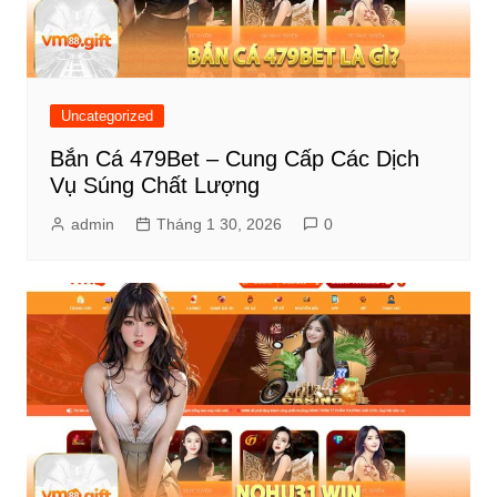
Uncategorized
Bắn Cá 479Bet – Cung Cấp Các Dịch
Vụ Súng Chất Lượng
admin
Tháng 1 30, 2026
0