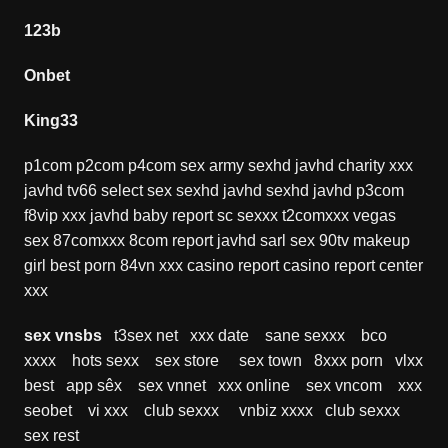
123b
Onbet
King33
p1com
p2com
p4com
sex army
sexhd
javhd
charity xxx
javhd
tv66
select sex
sexhd
javhd
sexhd
javhd
p3com
f8vip xxx
javhd
baby report
sc sexxx
t2comxxx
vegas
sex
87comxxx
8com report
javhd
sarl sex
90tv
makeup
girl
best porn
84vn xxx
casino report
casino report
center
xxx
sex vnsbs
t3sex net
xxx date
sane sexxx
bco
xxxx
hots sexx
sex store
sex town
8xxx porn
vlxx
best
app sêx
sex vnnet
xxx online
sex vncom
xxx
seobet
vi xxx
club sexxx
vnbiz xxxx
club sexxx
sex rest