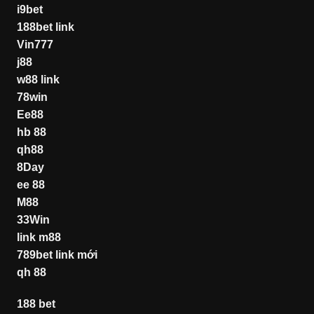
i9bet
188bet link
Vin777
j88
w88 link
78win
Ee88
hb 88
qh88
8Day
ee 88
M88
33Win
link m88
789bet link mới
qh 88
188 bet