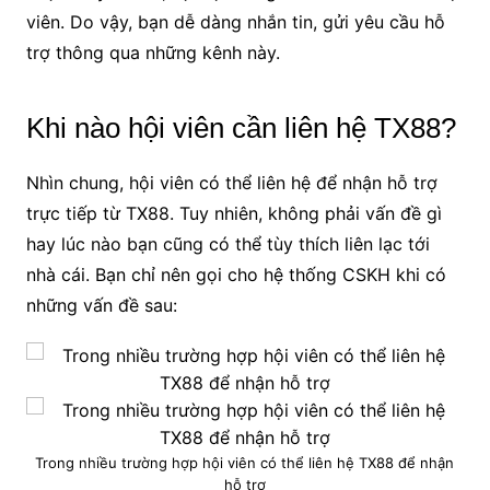
viên. Do vậy, bạn dễ dàng nhắn tin, gửi yêu cầu hỗ
trợ thông qua những kênh này.
Khi nào hội viên cần liên hệ TX88?
Nhìn chung, hội viên có thể liên hệ để nhận hỗ trợ
trực tiếp từ TX88. Tuy nhiên, không phải vấn đề gì
hay lúc nào bạn cũng có thể tùy thích liên lạc tới
nhà cái. Bạn chỉ nên gọi cho hệ thống CSKH khi có
những vấn đề sau:
Trong nhiều trường hợp hội viên có thể liên hệ TX88 để nhận
hỗ trợ