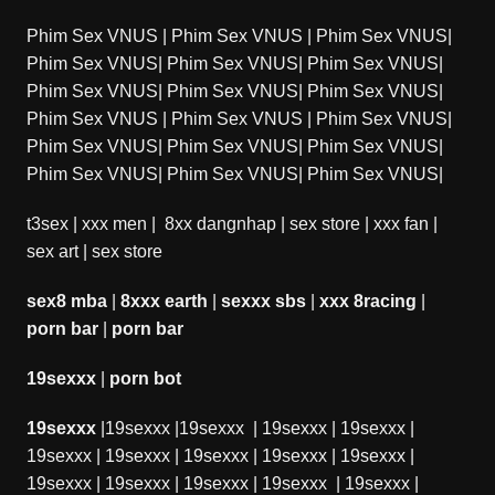
Phim Sex VNUS
|
Phim Sex VNUS
|
Phim Sex VNUS
|
Phim Sex VNUS
|
Phim Sex VNUS
|
Phim Sex VNUS
|
Phim Sex VNUS
|
Phim Sex VNUS
|
Phim Sex VNUS
|
Phim Sex VNUS
|
Phim Sex VNUS
|
Phim Sex VNUS
|
Phim Sex VNUS
|
Phim Sex VNUS
|
Phim Sex VNUS
|
Phim Sex VNUS
|
Phim Sex VNUS
|
Phim Sex VNUS
|
t3sex
|
xxx men
|
8xx dangnhap
|
sex store
|
xxx fan
|
sex art
|
sex store
sex8 mba
|
8xxx earth
|
sexxx sbs
|
xxx 8racing
|
porn bar
|
porn bar
19sexxx
|
porn bot
19sexxx
|
19sexxx
|
19sexxx
|
19sexxx
|
19sexxx
|
19sexxx
|
19sexxx
|
19sexxx
|
19sexxx
|
19sexxx
|
19sexxx
|
19sexxx
|
19sexxx
|
19sexxx
|
19sexxx
|