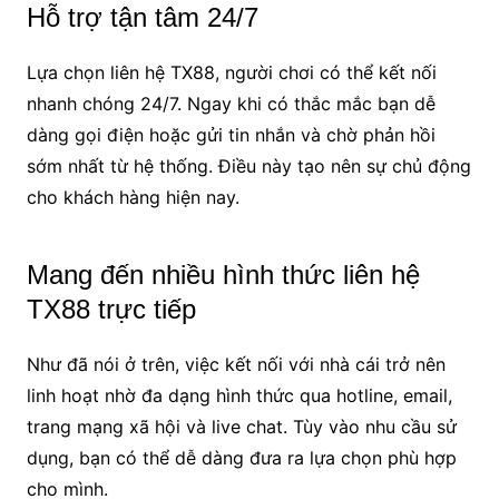
Hỗ trợ tận tâm 24/7
Lựa chọn liên hệ TX88, người chơi có thể kết nối
nhanh chóng 24/7. Ngay khi có thắc mắc bạn dễ
dàng gọi điện hoặc gửi tin nhắn và chờ phản hồi
sớm nhất từ hệ thống. Điều này tạo nên sự chủ động
cho khách hàng hiện nay.
Mang đến nhiều hình thức liên hệ
TX88 trực tiếp
Như đã nói ở trên, việc kết nối với nhà cái trở nên
linh hoạt nhờ đa dạng hình thức qua hotline, email,
trang mạng xã hội và live chat. Tùy vào nhu cầu sử
dụng, bạn có thể dễ dàng đưa ra lựa chọn phù hợp
cho mình.