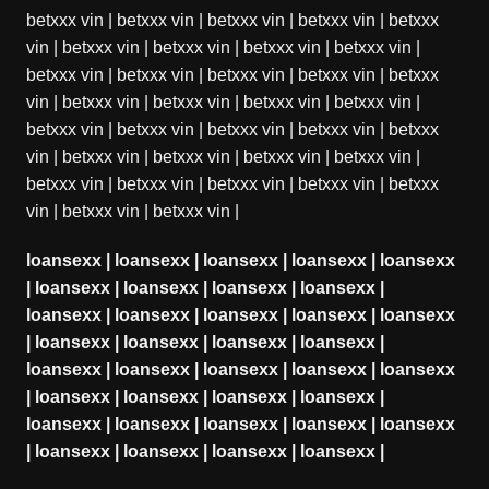
betxxx vin
|
betxxx vin
|
betxxx vin
|
betxxx vin
|
betxxx
vin
|
betxxx vin
|
betxxx vin
|
betxxx vin
|
betxxx vin
|
betxxx vin
|
betxxx vin
|
betxxx vin
|
betxxx vin
|
betxxx
vin
|
betxxx vin
|
betxxx vin
|
betxxx vin
|
betxxx vin
|
betxxx vin
|
betxxx vin
|
betxxx vin
|
betxxx vin
|
betxxx
vin
|
betxxx vin
|
betxxx vin
|
betxxx vin
|
betxxx vin
|
betxxx vin
|
betxxx vin
|
betxxx vin
|
betxxx vin
|
betxxx
vin
|
betxxx vin
|
betxxx vin
|
loansexx
|
loansexx
|
loansexx
|
loansexx
|
loansexx
|
loansexx
|
loansexx
|
loansexx
|
loansexx
|
loansexx
|
loansexx
|
loansexx
|
loansexx
|
loansexx
|
loansexx
|
loansexx
|
loansexx
|
loansexx
|
loansexx
|
loansexx
|
loansexx
|
loansexx
|
loansexx
|
loansexx
|
loansexx
|
loansexx
|
loansexx
|
loansexx
|
loansexx
|
loansexx
|
loansexx
|
loansexx
|
loansexx
|
loansexx
|
loansexx
|
loansexx
|