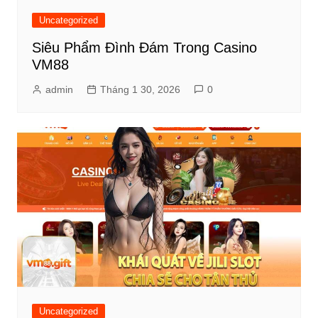
Uncategorized
Siêu Phẩm Đình Đám Trong Casino
VM88
admin
Tháng 1 30, 2026
0
Uncategorized