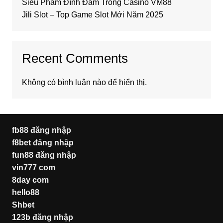
Siêu Phẩm Đình Đám Trong Casino VM88
Jili Slot – Top Game Slot Mới Năm 2025
Recent Comments
Không có bình luận nào để hiển thị.
fb88 đăng nhập
f8bet đăng nhập
fun88 đăng nhập
vin777 com
8day com
hello88
Shbet
123b đăng nhập