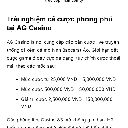
trực tiếp nhận tiền tỷ
Trải nghiệm cá cược phong phú
tại AG Casino
AG Casino là nơi cung cấp các bàn cược live truyền
thống đi kèm cả mô hình Baccarat Ảo. Giới hạn đặt
cược game ở đây cực đa dạng, tùy chỉnh cược thoải
mái theo các mốc sau:
Mức cược từ 25,000 VND – 5,000,000 VND
Mức cược 500,000 VND – 50,000,000 VND
Giá trị cược 2,500,000 VND- 150,000,000
VND
Các phòng live Casino 8S mở không giới hạn. Hệ
thống cược công nghệ hiện đại có thể tiếp nhận