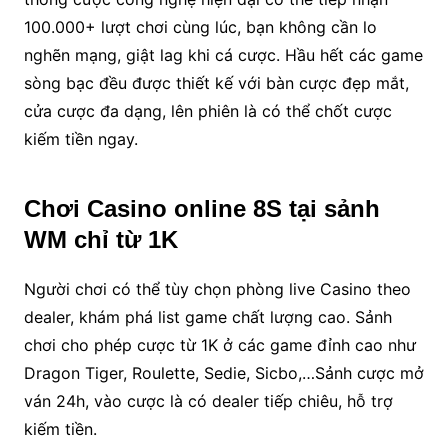
100.000+ lượt chơi cùng lúc, bạn không cần lo
nghẽn mạng, giật lag khi cá cược. Hầu hết các game
sòng bạc đều được thiết kế với bàn cược đẹp mắt,
cửa cược đa dạng, lên phiên là có thể chốt cược
kiếm tiền ngay.
Chơi Casino online 8S tại sảnh
WM chỉ từ 1K
Người chơi có thể tùy chọn phòng live Casino theo
dealer, khám phá list game chất lượng cao. Sảnh
chơi cho phép cược từ 1K ở các game đỉnh cao như
Dragon Tiger, Roulette, Sedie, Sicbo,…Sảnh cược mở
ván 24h, vào cược là có dealer tiếp chiêu, hỗ trợ
kiếm tiền.