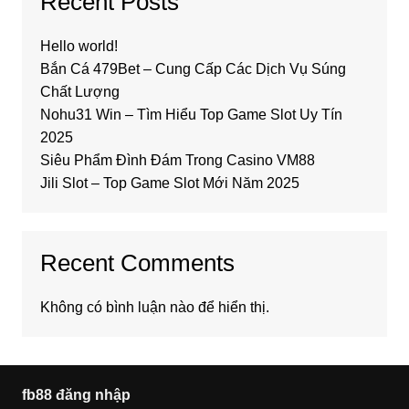
Recent Posts
Hello world!
Bắn Cá 479Bet – Cung Cấp Các Dịch Vụ Súng
Chất Lượng
Nohu31 Win – Tìm Hiểu Top Game Slot Uy Tín
2025
Siêu Phẩm Đình Đám Trong Casino VM88
Jili Slot – Top Game Slot Mới Năm 2025
Recent Comments
Không có bình luận nào để hiển thị.
fb88 đăng nhập