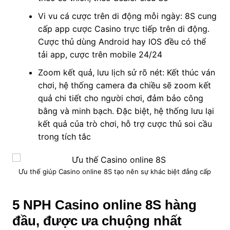
Vi vu cá cược trên di động mỗi ngày: 8S cung
cấp app cược Casino trực tiếp trên di động.
Cược thủ dùng Android hay IOS đều có thể
tải app, cược trên mobile 24/24
Zoom kết quả, lưu lịch sử rõ nét: Kết thúc ván
chơi, hệ thống camera đa chiều sẽ zoom kết
quả chi tiết cho người chơi, đảm bảo công
bằng và minh bạch. Đặc biệt, hệ thống lưu lại
kết quả của trò chơi, hỗ trợ cược thủ soi cầu
trong tích tắc
Ưu thế giúp Casino online 8S tạo nên sự khác biệt đẳng cấp
5 NPH Casino online 8S hàng
đầu, được ưa chuộng nhất