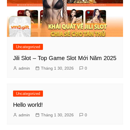
Uncategorized
Jili Slot – Top Game Slot Mới Năm 2025
admin
Tháng 1 30, 2026
0
Uncategorized
Hello world!
admin
Tháng 1 30, 2026
0