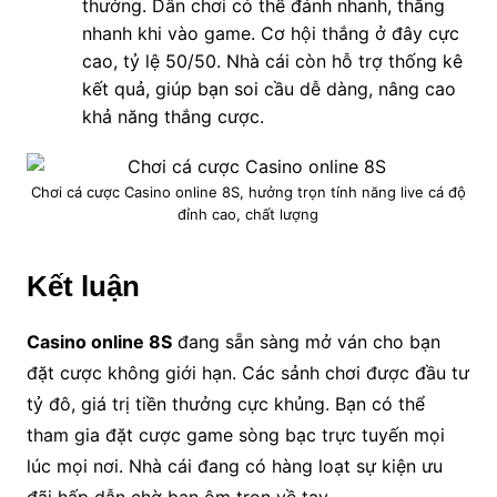
thưởng. Dân chơi có thể đánh nhanh, thắng
nhanh khi vào game. Cơ hội thắng ở đây cực
cao, tỷ lệ 50/50. Nhà cái còn hỗ trợ thống kê
kết quả, giúp bạn soi cầu dễ dàng, nâng cao
khả năng thắng cược.
Chơi cá cược Casino online 8S, hưởng trọn tính năng live cá độ
đỉnh cao, chất lượng
Kết luận
Casino online 8S
đang sẵn sàng mở ván cho bạn
đặt cược không giới hạn. Các sảnh chơi được đầu tư
tỷ đô, giá trị tiền thưởng cực khủng. Bạn có thể
tham gia đặt cược game sòng bạc trực tuyến mọi
lúc mọi nơi. Nhà cái đang có hàng loạt sự kiện ưu
đãi hấp dẫn chờ bạn ôm trọn về tay.