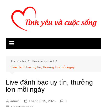
Chuyển
đến
phần
nội
dung
Trang chủ
Uncategorized
Live đánh bạc uy tín, thưởng lớn mỗi ngày
Live đánh bạc uy tín, thưởng
lớn mỗi ngày
admin
Tháng 6 15, 2025
0
Uncategorized