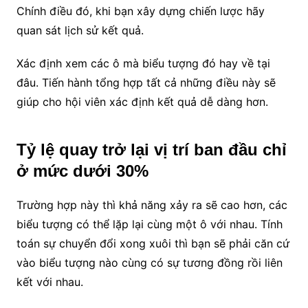
Chính điều đó, khi bạn xây dựng chiến lược hãy
quan sát lịch sử kết quả.
Xác định xem các ô mà biểu tượng đó hay về tại
đâu. Tiến hành tổng hợp tất cả những điều này sẽ
giúp cho hội viên xác định kết quả dễ dàng hơn.
Tỷ lệ quay trở lại vị trí ban đầu chỉ
ở mức dưới 30%
Trường hợp này thì khả năng xảy ra sẽ cao hơn, các
biểu tượng có thể lặp lại cùng một ô với nhau. Tính
toán sự chuyển đổi xong xuôi thì bạn sẽ phải căn cứ
vào biểu tượng nào cùng có sự tương đồng rồi liên
kết với nhau.