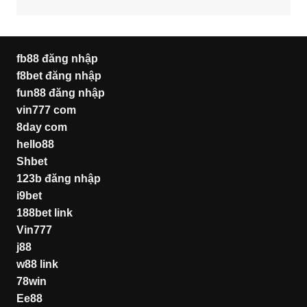
fb88 đăng nhập
f8bet đăng nhập
fun88 đăng nhập
vin777 com
8day com
hello88
Shbet
123b đăng nhập
i9bet
188bet link
Vin777
j88
w88 link
78win
Ee88