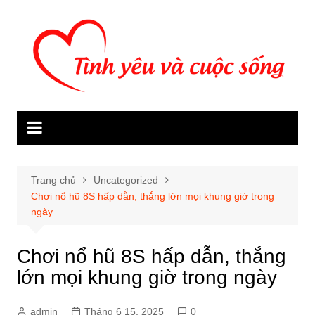
Chuyển
đến
phần
nội
dung
Trang chủ
Uncategorized
Chơi nổ hũ 8S hấp dẫn, thắng lớn mọi khung giờ trong
ngày
Chơi nổ hũ 8S hấp dẫn, thắng
lớn mọi khung giờ trong ngày
admin
Tháng 6 15, 2025
0