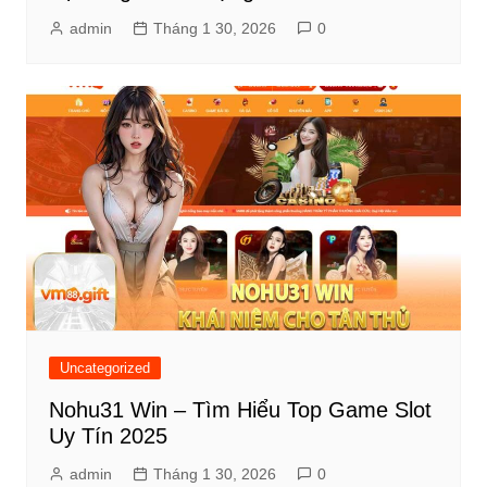
admin
Tháng 1 30, 2026
0
Uncategorized
Nohu31 Win – Tìm Hiểu Top Game Slot
Uy Tín 2025
admin
Tháng 1 30, 2026
0