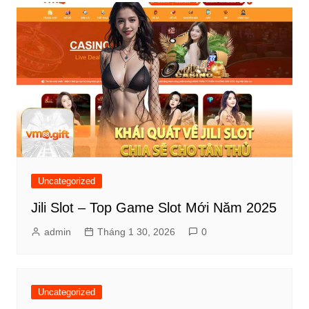
Uncategorized
Jili Slot – Top Game Slot Mới Năm 2025
admin
Tháng 1 30, 2026
0
Uncategorized