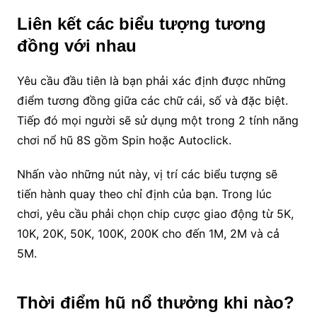
Liên kết các biểu tượng tương
đồng với nhau
Yêu cầu đầu tiên là bạn phải xác định được những
điểm tương đồng giữa các chữ cái, số và đặc biệt.
Tiếp đó mọi người sẽ sử dụng một trong 2 tính năng
chơi nổ hũ 8S gồm Spin hoặc Autoclick.
Nhấn vào những nút này, vị trí các biểu tượng sẽ
tiến hành quay theo chỉ định của bạn. Trong lúc
chơi, yêu cầu phải chọn chip cược giao động từ 5K,
10K, 20K, 50K, 100K, 200K cho đến 1M, 2M và cả
5M.
Thời điểm hũ nổ thưởng khi nào?