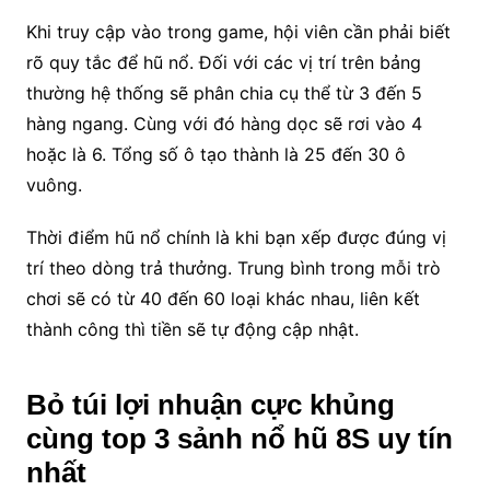
Khi truy cập vào trong game, hội viên cần phải biết
rõ quy tắc để hũ nổ. Đối với các vị trí trên bảng
thường hệ thống sẽ phân chia cụ thể từ 3 đến 5
hàng ngang. Cùng với đó hàng dọc sẽ rơi vào 4
hoặc là 6. Tổng số ô tạo thành là 25 đến 30 ô
vuông.
Thời điểm hũ nổ chính là khi bạn xếp được đúng vị
trí theo dòng trả thưởng. Trung bình trong mỗi trò
chơi sẽ có từ 40 đến 60 loại khác nhau, liên kết
thành công thì tiền sẽ tự động cập nhật.
Bỏ túi lợi nhuận cực khủng
cùng top 3 sảnh nổ hũ 8S uy tín
nhất