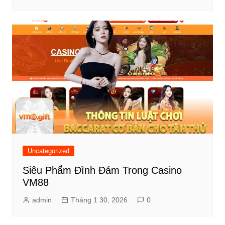
Uncategorized
Siêu Phẩm Đình Đám Trong Casino
VM88
admin
Tháng 1 30, 2026
0