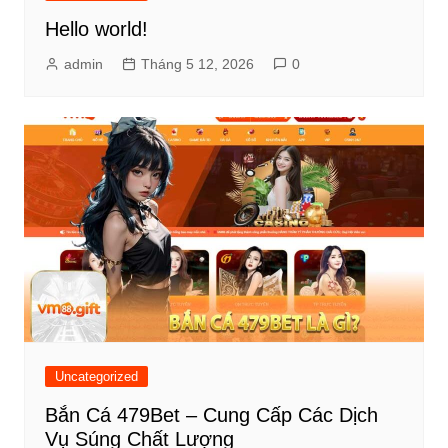
Hello world!
admin
Tháng 5 12, 2026
0
Uncategorized
Bắn Cá 479Bet – Cung Cấp Các Dịch
Vụ Súng Chất Lượng