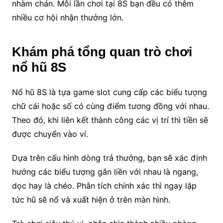
nhàm chán. Mỗi lần chơi tại 8S bạn đều có thêm
nhiều cơ hội nhận thưởng lớn.
Khám phá tổng quan trò chơi
nổ hũ 8S
Nổ hũ 8S là tựa game slot cung cấp các biểu tượng
chữ cái hoặc số có cùng điểm tương đồng với nhau.
Theo đó, khi liên kết thành công các vị trí thì tiền sẽ
được chuyển vào ví.
Dựa trên cấu hình dòng trả thưởng, bạn sẽ xác định
hướng các biểu tượng gắn liền với nhau là ngang,
dọc hay là chéo. Phân tích chính xác thì ngay lập
tức hũ sẽ nổ và xuất hiện ở trên màn hình.