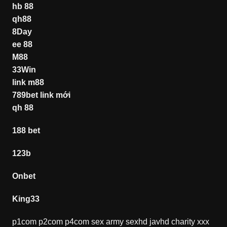
hb 88
qh88
8Day
ee 88
M88
33Win
link m88
789bet link mới
qh 88
188 bet
123b
Onbet
King33
p1com
p2com
p4com
sex army
sexhd
javhd
charity xxx