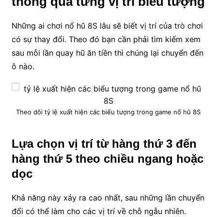
thông qua từng vị trí biểu tượng
Những ai chơi nổ hũ 8S lâu sẽ biết vị trí của trò chơi
có sự thay đổi. Theo đó bạn cần phải tìm kiếm xem
sau mỗi lần quay hũ ăn tiền thì chúng lại chuyển đến
ô nào.
Theo dõi tỷ lệ xuất hiện các biểu tượng trong game nổ hũ 8S
Lựa chọn vị trí từ hàng thứ 3 đến
hàng thứ 5 theo chiều ngang hoặc
dọc
Khả năng này xảy ra cao nhất, sau những lần chuyển
đổi có thể làm cho các vị trí về chỗ ngẫu nhiên.