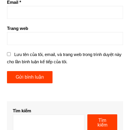
Email
*
Trang web
Lưu tên của tôi, email, và trang web trong trình duyệt này
cho lần bình luận kế tiếp của tôi.
Tìm kiếm
Tìm
kiếm