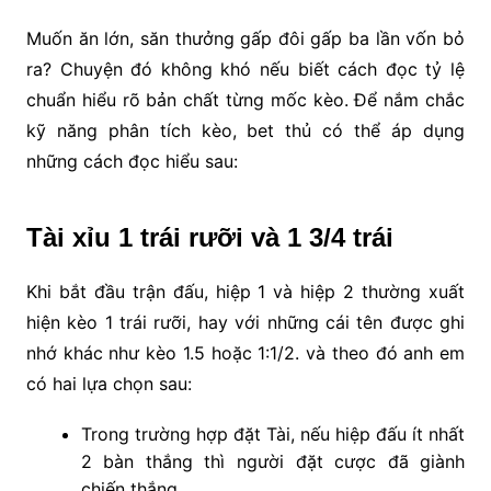
Muốn ăn lớn, săn thưởng gấp đôi gấp ba lần vốn bỏ
ra? Chuyện đó không khó nếu biết cách đọc tỷ lệ
chuẩn hiểu rõ bản chất từng mốc kèo. Để nắm chắc
kỹ năng phân tích kèo, bet thủ có thể áp dụng
những cách đọc hiểu sau:
Tài xỉu 1 trái rưỡi và 1 3/4 trái
Khi bắt đầu trận đấu, hiệp 1 và hiệp 2 thường xuất
hiện kèo 1 trái rưỡi, hay với những cái tên được ghi
nhớ khác như kèo 1.5 hoặc 1:1/2. và theo đó anh em
có hai lựa chọn sau:
Trong trường hợp đặt Tài, nếu hiệp đấu ít nhất
2 bàn thắng thì người đặt cược đã giành
chiến thắng.