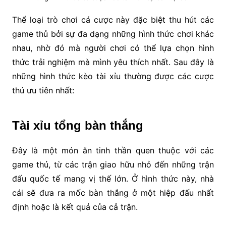
Thể loại trò chơi cá cược này đặc biệt thu hút các
game thủ bởi sự đa dạng những hình thức chơi khác
nhau, nhờ đó mà người chơi có thể lựa chọn hình
thức trải nghiệm mà mình yêu thích nhất. Sau đây là
những hình thức kèo tài xỉu thường được các cược
thủ ưu tiên nhất:
Tài xỉu tổng bàn thắng
Đây là một món ăn tinh thần quen thuộc với các
game thủ, từ các trận giao hữu nhỏ đến những trận
đấu quốc tế mang vị thế lớn. Ở hình thức này, nhà
cái sẽ đưa ra mốc bàn thắng ở một hiệp đấu nhất
định hoặc là kết quả của cả trận.