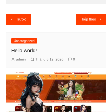
Điều
Trước
Tiếp theo
hướng
bài
viết
Uncategorized
Hello world!
admin
Tháng 5 12, 2026
0