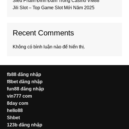
Siêu Phẩm Đình Đám Trong Casino VM88
Jili Slot – Top Game Slot Mới Năm 2025
Recent Comments
Không có bình luận nào để hiển thị.
fb88 đăng nhập
f8bet đăng nhập
fun88 đăng nhập
vin777 com
8day com
hello88
Shbet
123b đăng nhập