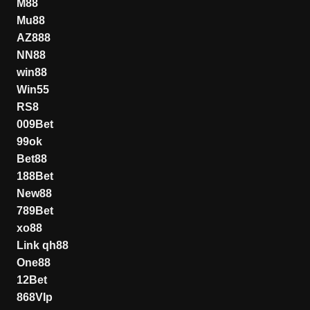
M88
Mu88
AZ888
NN88
win88
Win55
RS8
009Bet
99ok
Bet88
188Bet
New88
789Bet
xo88
Link qh88
One88
12Bet
868VIp