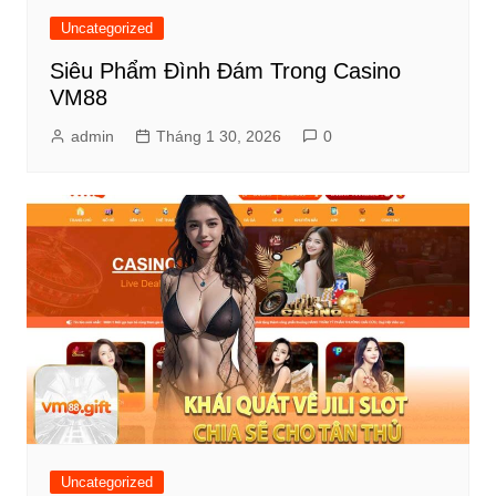
Uncategorized
Siêu Phẩm Đình Đám Trong Casino
VM88
admin
Tháng 1 30, 2026
0
Uncategorized