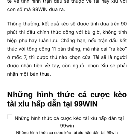
tế về tình hình trận đấu sẽ thuộc về tài hay xỉu với
con số mà 99WIN đưa ra.
Thông thường, kết quả kèo sẽ được tính dựa trên 90
phút thi đấu chính thức cộng với bù giờ, không tính
hiệp phụ hay luân lưu. Chẳng hạn, nếu trận đấu kết
thúc với tổng cộng 11 bàn thắng, mà nhà cái “ra kèo”
ở mốc 7, thì cược thủ nào chọn cửa Tài sẽ là người
được nhận tiền về tay, còn người chọn Xỉu sẽ phải
nhận một bàn thua.
Những hình thức cá cược kèo
tài xỉu hấp dẫn tại 99WIN
Những hình thức cá cược kèo tài xỉu hấp dẫn tại 99win