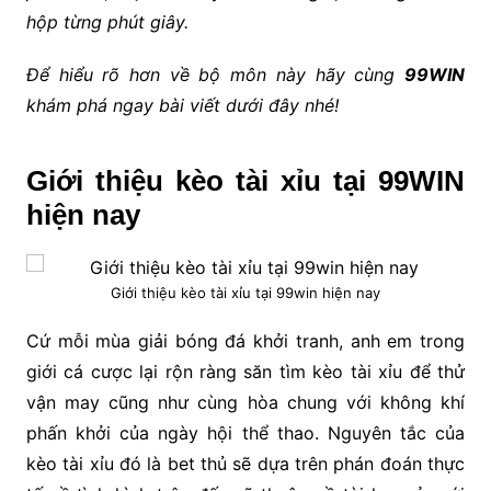
hộp từng phút giây.
Để hiểu rõ hơn về bộ môn này hãy cùng
99WIN
khám phá ngay bài viết dưới đây nhé!
Giới thiệu kèo tài xỉu tại 99WIN
hiện nay
Giới thiệu kèo tài xỉu tại 99win hiện nay
Cứ mỗi mùa giải bóng đá khởi tranh, anh em trong
giới cá cược lại rộn ràng săn tìm kèo tài xỉu để thử
vận may cũng như cùng hòa chung với không khí
phấn khởi của ngày hội thể thao. Nguyên tắc của
kèo tài xỉu đó là bet thủ sẽ dựa trên phán đoán thực