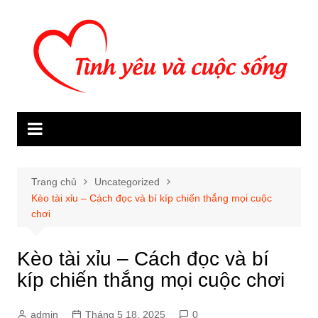
Chuyển
đến
phần
nội
dung
Trang chủ
Uncategorized
Kèo tài xỉu – Cách đọc và bí kíp chiến thắng mọi cuộc
chơi
Kèo tài xỉu – Cách đọc và bí
kíp chiến thắng mọi cuộc chơi
admin
Tháng 5 18, 2025
0