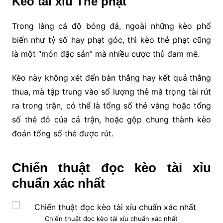
Kèo tài xỉu Thẻ phạt
Trong làng cá độ bóng đá, ngoài những kèo phổ
biến như tỷ số hay phạt góc, thì kèo thẻ phạt cũng
là một “món đặc sản” mà nhiều cược thủ đam mê.
Kèo này không xét đến bàn thắng hay kết quả thắng
thua, mà tập trung vào số lượng thẻ mà trọng tài rút
ra trong trận, có thể là tổng số thẻ vàng hoặc tổng
số thẻ đỏ của cả trận, hoặc gộp chung thành kèo
đoán tổng số thẻ được rút.
Chiến thuật đọc kèo tài xỉu
chuẩn xác nhất
Chiến thuật đọc kèo tài xỉu chuẩn xác nhất