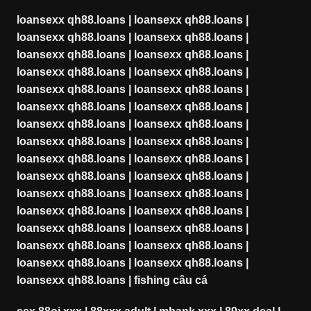
loansexx qh88.loans
|
loansexx qh88.loans
|
loansexx qh88.loans
|
loansexx qh88.loans
|
loansexx qh88.loans
|
loansexx qh88.loans
|
loansexx qh88.loans
|
loansexx qh88.loans
|
loansexx qh88.loans
|
loansexx qh88.loans
|
loansexx qh88.loans
|
loansexx qh88.loans
|
loansexx qh88.loans
|
loansexx qh88.loans
|
loansexx qh88.loans
|
loansexx qh88.loans
|
loansexx qh88.loans
|
loansexx qh88.loans
|
loansexx qh88.loans
|
loansexx qh88.loans
|
loansexx qh88.loans
|
loansexx qh88.loans
|
loansexx qh88.loans
|
loansexx qh88.loans
|
loansexx qh88.loans
|
loansexx qh88.loans
|
loansexx qh88.loans
|
loansexx qh88.loans
|
loansexx qh88.loans
|
loansexx qh88.loans
|
loansexx qh88.loans
|
fishing câu cá