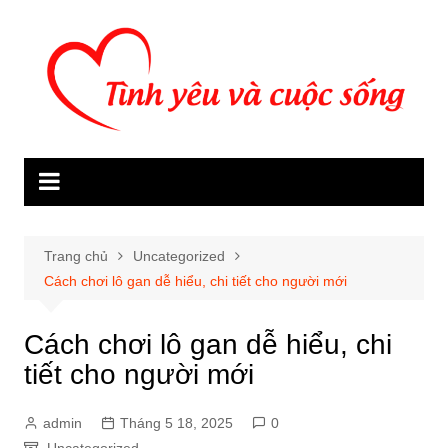
Chuyển
đến
phần
nội
dung
Trang chủ
Uncategorized
Cách chơi lô gan dễ hiểu, chi tiết cho người mới
Cách chơi lô gan dễ hiểu, chi
tiết cho người mới
admin
Tháng 5 18, 2025
0
Uncategorized