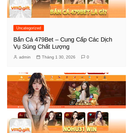
Uncategorized
Bắn Cá 479Bet – Cung Cấp Các Dịch
Vụ Súng Chất Lượng
admin
Tháng 1 30, 2026
0