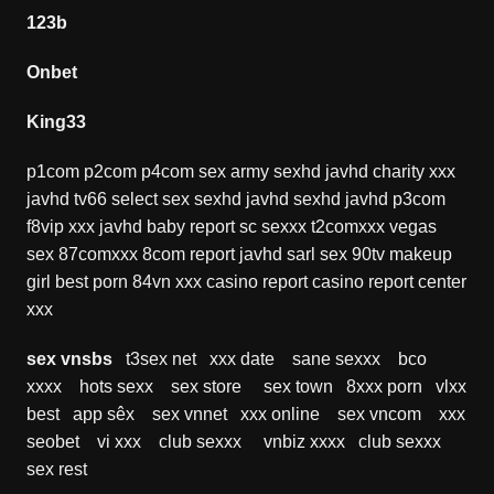
123b
Onbet
King33
p1com
p2com
p4com
sex army
sexhd
javhd
charity xxx
javhd
tv66
select sex
sexhd
javhd
sexhd
javhd
p3com
f8vip xxx
javhd
baby report
sc sexxx
t2comxxx
vegas
sex
87comxxx
8com report
javhd
sarl sex
90tv
makeup
girl
best porn
84vn xxx
casino report
casino report
center
xxx
sex vnsbs
t3sex net
xxx date
sane sexxx
bco
xxxx
hots sexx
sex store
sex town
8xxx porn
vlxx
best
app sêx
sex vnnet
xxx online
sex vncom
xxx
seobet
vi xxx
club sexxx
vnbiz xxxx
club sexxx
sex rest