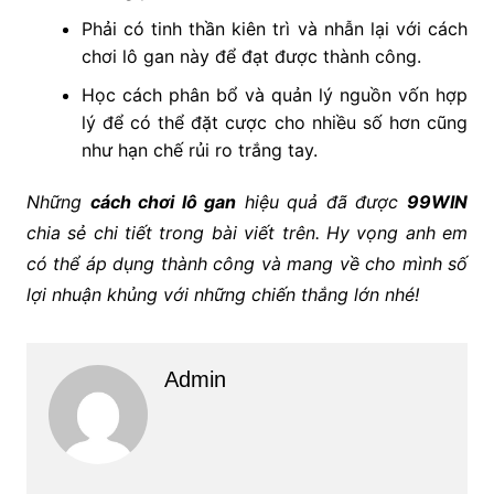
Phải có tinh thần kiên trì và nhẫn lại với cách
chơi lô gan này để đạt được thành công.
Học cách phân bổ và quản lý nguồn vốn hợp
lý để có thể đặt cược cho nhiều số hơn cũng
như hạn chế rủi ro trắng tay.
Những
cách chơi lô gan
hiệu quả đã được
99WIN
chia sẻ chi tiết trong bài viết trên. Hy vọng anh em
có thể áp dụng thành công và mang về cho mình số
lợi nhuận khủng với những chiến thắng lớn nhé!
Admin