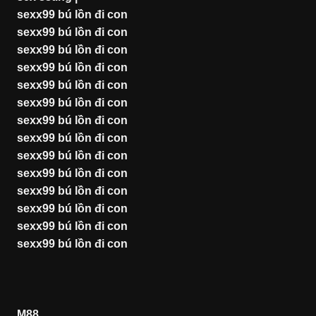
sexx99 bú lồn đi con
sexx99 bú lồn đi con
sexx99 bú lồn đi con
sexx99 bú lồn đi con
sexx99 bú lồn đi con
sexx99 bú lồn đi con
sexx99 bú lồn đi con
sexx99 bú lồn đi con
sexx99 bú lồn đi con
sexx99 bú lồn đi con
sexx99 bú lồn đi con
sexx99 bú lồn đi con
sexx99 bú lồn đi con
sexx99 bú lồn đi con
M88