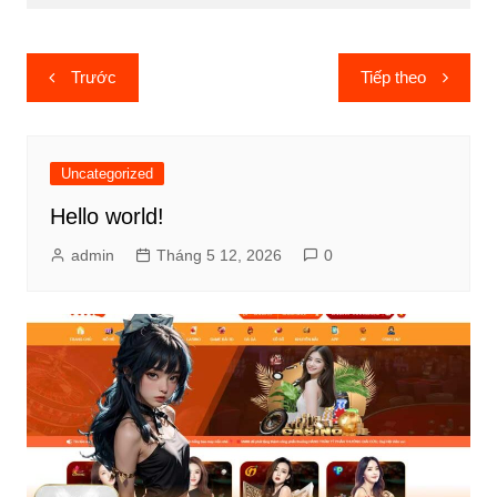
Điều
Trước
Tiếp theo
hướng
bài
viết
Uncategorized
Hello world!
admin
Tháng 5 12, 2026
0