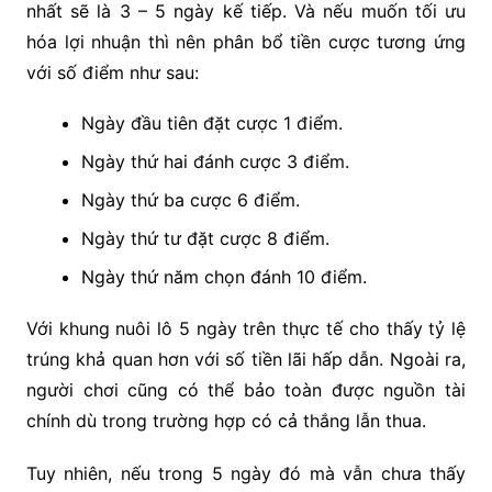
nhất sẽ là 3 – 5 ngày kế tiếp. Và nếu muốn tối ưu
hóa lợi nhuận thì nên phân bổ tiền cược tương ứng
với số điểm như sau:
Ngày đầu tiên đặt cược 1 điểm.
Ngày thứ hai đánh cược 3 điểm.
Ngày thứ ba cược 6 điểm.
Ngày thứ tư đặt cược 8 điểm.
Ngày thứ năm chọn đánh 10 điểm.
Với khung nuôi lô 5 ngày trên thực tế cho thấy tỷ lệ
trúng khả quan hơn với số tiền lãi hấp dẫn. Ngoài ra,
người chơi cũng có thể bảo toàn được nguồn tài
chính dù trong trường hợp có cả thắng lẫn thua.
Tuy nhiên, nếu trong 5 ngày đó mà vẫn chưa thấy