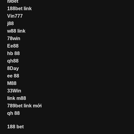
i9bet
188bet link
Vin777
j88
w88 link
78win
Ee88
hb 88
qh88
8Day
ee 88
M88
33Win
link m88
789bet link mới
qh 88
188 bet