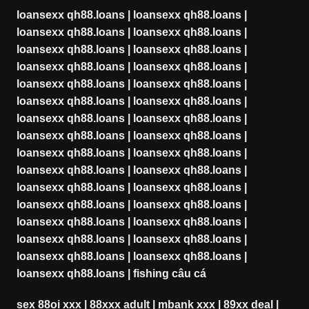
loansexx qh88.loans
|
loansexx qh88.loans
|
loansexx qh88.loans
|
loansexx qh88.loans
|
loansexx qh88.loans
|
loansexx qh88.loans
|
loansexx qh88.loans
|
loansexx qh88.loans
|
loansexx qh88.loans
|
loansexx qh88.loans
|
loansexx qh88.loans
|
loansexx qh88.loans
|
loansexx qh88.loans
|
loansexx qh88.loans
|
loansexx qh88.loans
|
loansexx qh88.loans
|
loansexx qh88.loans
|
loansexx qh88.loans
|
loansexx qh88.loans
|
loansexx qh88.loans
|
loansexx qh88.loans
|
loansexx qh88.loans
|
loansexx qh88.loans
|
loansexx qh88.loans
|
loansexx qh88.loans
|
loansexx qh88.loans
|
loansexx qh88.loans
|
loansexx qh88.loans
|
loansexx qh88.loans
|
loansexx qh88.loans
|
loansexx qh88.loans
|
fishing câu cá
sex 88oi xxx
|
88xxx adult
|
mbank xxx
|
89xx deal
|