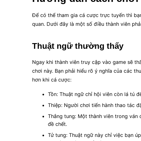
Để có thể tham gia cá cược trực tuyến thì bạ
quan. Dưới đây là một số điều thành viên phải
Thuật ngữ thường thấy
Ngay khi thành viên truy cập vào game sẽ th
chơi này. Bạn phải hiểu rõ ý nghĩa của các t
hơn khi cá cược:
Tồn: Thuật ngữ chỉ hội viên còn lá tú 
Thiệp: Người chơi tiến hành thao tác đ
Thắng tung: Một thành viên trong ván đ
đề chết.
Tử tung: Thuật ngữ này chỉ việc bạn ú