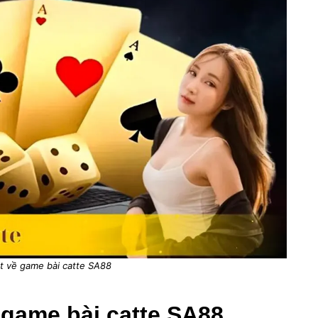
ét về game bài catte SA88
game bài catte SA88