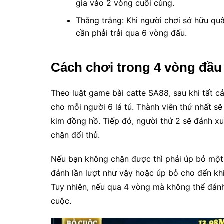
gia vào 2 vòng cuối cùng.
Thắng trắng: Khi người chơi sở hữu qu
cần phải trải qua 6 vòng đấu.
Cách chơi trong 4 vòng đầu
Theo luật game bài catte SA88, sau khi tất c
cho mỗi người 6 lá tú. Thành viên thứ nhất s
kim đồng hồ. Tiếp đó, người thứ 2 sẽ đánh xu
chặn đối thủ.
Nếu bạn không chặn được thì phải úp bỏ một 
đánh lần lượt như vậy hoặc úp bỏ cho đến khi 
Tuy nhiên, nếu qua 4 vòng mà không thể đánh 
cuộc.