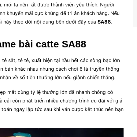
ị, mới lạ nên rất được thành viên yêu thích. Người
nh khuyến mãi cực khủng để tri ân khách hàng. Nếu
ì hãy theo dõi nội dung bên dưới đây của
SA88
.
ame bài catte SA88
 tê sắt, tê tê, xuất hiện tại hầu hết các sòng bạc lớn
ên bản khác nhau nhưng cách chơi 6 lá truyền thống
 nhận về số tiền thưởng lớn nếu giành chiến thắng.
ẹp mắt cùng tỷ lệ thưởng lớn đã nhanh chóng có
 cái còn phát triển nhiều chương trình ưu đãi với giá
h toán ngay lập tức sau khi ván cược kết thúc nên bạn