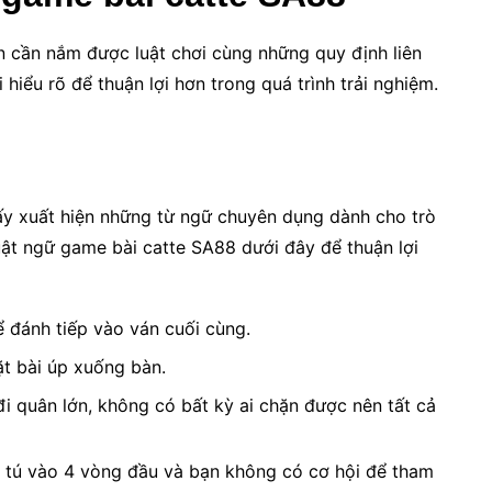
n cần nắm được luật chơi cùng những quy định liên
 hiểu rõ để thuận lợi hơn trong quá trình trải nghiệm.
ấy xuất hiện những từ ngữ chuyên dụng dành cho trò
huật ngữ game bài catte SA88 dưới đây để thuận lợi
để đánh tiếp vào ván cuối cùng.
ặt bài úp xuống bàn.
i quân lớn, không có bất kỳ ai chặn được nên tất cả
p tú vào 4 vòng đầu và bạn không có cơ hội để tham