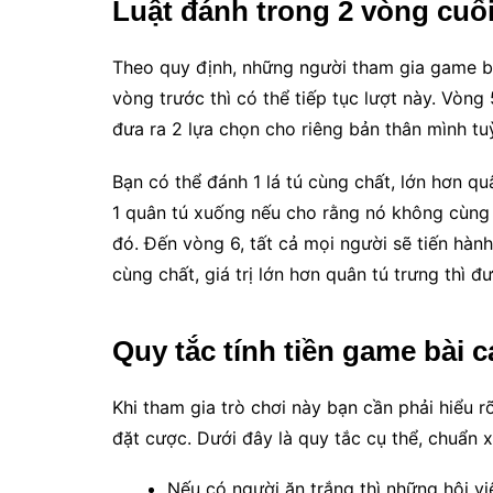
Luật đánh trong 2 vòng cuố
Theo quy định, những người tham gia game bài
vòng trước thì có thể tiếp tục lượt này. Vòn
đưa ra 2 lựa chọn cho riêng bản thân mình tuỳ
Bạn có thể đánh 1 lá tú cùng chất, lớn hơn q
1 quân tú xuống nếu cho rằng nó không cùng 
đó. Đến vòng 6, tất cả mọi người sẽ tiến hàn
cùng chất, giá trị lớn hơn quân tú trưng thì đư
Quy tắc tính tiền game bài 
Khi tham gia trò chơi này bạn cần phải hiểu r
đặt cược. Dưới đây là quy tắc cụ thể, chuẩn 
Nếu có người ăn trắng thì những hội viê