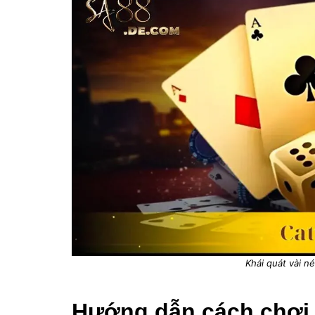
Khái quát vài n
Hướng dẫn cách chơi 