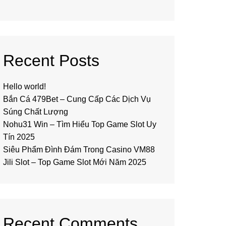
Recent Posts
Hello world!
Bắn Cá 479Bet – Cung Cấp Các Dịch Vụ
Súng Chất Lượng
Nohu31 Win – Tìm Hiểu Top Game Slot Uy
Tín 2025
Siêu Phẩm Đình Đám Trong Casino VM88
Jili Slot – Top Game Slot Mới Năm 2025
Recent Comments