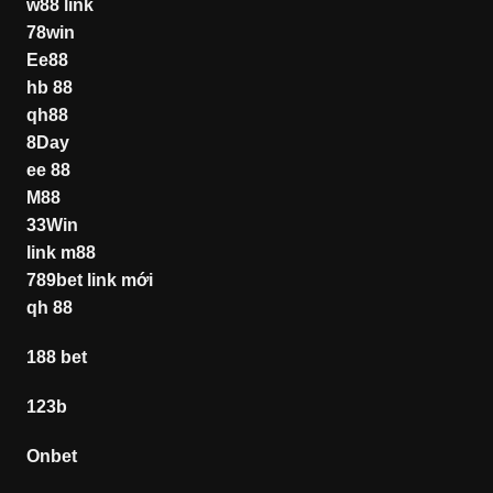
w88 link
78win
Ee88
hb 88
qh88
8Day
ee 88
M88
33Win
link m88
789bet link mới
qh 88
188 bet
123b
Onbet