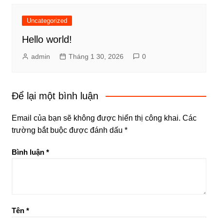
Uncategorized
Hello world!
admin
Tháng 1 30, 2026
0
Để lại một bình luận
Email của bạn sẽ không được hiển thị công khai.
Các
trường bắt buộc được đánh dấu
*
Bình luận
*
Tên
*