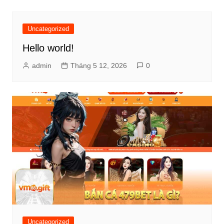
bài
viết
Uncategorized
Hello world!
admin
Tháng 5 12, 2026
0
Uncategorized