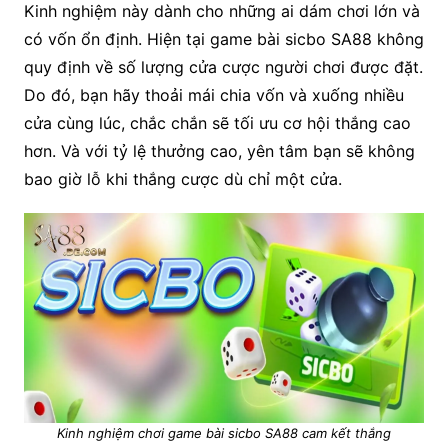
Kinh nghiệm này dành cho những ai dám chơi lớn và
có vốn ổn định. Hiện tại game bài sicbo SA88 không
quy định về số lượng cửa cược người chơi được đặt.
Do đó, bạn hãy thoải mái chia vốn và xuống nhiều
cửa cùng lúc, chắc chắn sẽ tối ưu cơ hội thắng cao
hơn. Và với tỷ lệ thưởng cao, yên tâm bạn sẽ không
bao giờ lỗ khi thắng cược dù chỉ một cửa.
Kinh nghiệm chơi game bài sicbo SA88 cam kết thắng