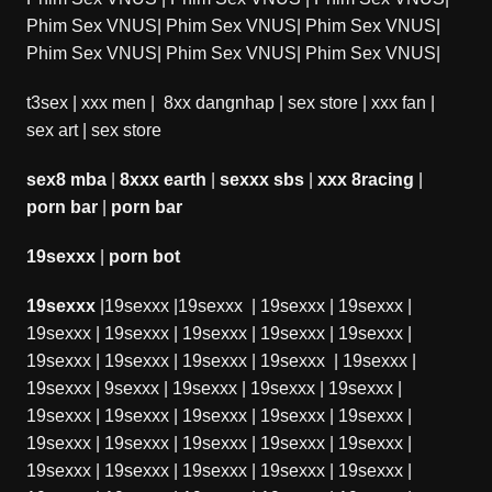
Phim Sex VNUS
|
Phim Sex VNUS
|
Phim Sex VNUS
|
Phim Sex VNUS
|
Phim Sex VNUS
|
Phim Sex VNUS
|
t3sex
|
xxx men
|
8xx dangnhap
|
sex store
|
xxx fan
|
sex art
|
sex store
sex8 mba
|
8xxx earth
|
sexxx sbs
|
xxx 8racing
|
porn bar
|
porn bar
19sexxx
|
porn bot
19sexxx
|
19sexxx
|
19sexxx
|
19sexxx
|
19sexxx
|
19sexxx
|
19sexxx
|
19sexxx
|
19sexxx
|
19sexxx
|
19sexxx
|
19sexxx
|
19sexxx
|
19sexxx
|
19sexxx
|
19sexxx
|
9sexxx
|
19sexxx
|
19sexxx
|
19sexxx
|
19sexxx
|
19sexxx
|
19sexxx
|
19sexxx
|
19sexxx
|
19sexxx
|
19sexxx
|
19sexxx
|
19sexxx
|
19sexxx
|
19sexxx
|
19sexxx
|
19sexxx
|
19sexxx
|
19sexxx
|