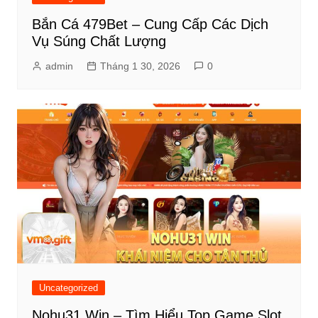
Bắn Cá 479Bet – Cung Cấp Các Dịch
Vụ Súng Chất Lượng
admin
Tháng 1 30, 2026
0
Uncategorized
Nohu31 Win – Tìm Hiểu Top Game Slot