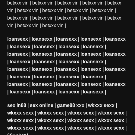
betxxx vin
|
betxxx vin
|
betxxx vin
|
betxxx vin
|
betxxx
vin
|
betxxx vin
|
betxxx vin
|
betxxx vin
|
betxxx vin
|
betxxx vin
|
betxxx vin
|
betxxx vin
|
betxxx vin
|
betxxx
vin
|
betxxx vin
|
betxxx vin
|
loansexx
|
loansexx
|
loansexx
|
loansexx
|
loansexx
|
loansexx
|
loansexx
|
loansexx
|
loansexx
|
loansexx
|
loansexx
|
loansexx
|
loansexx
|
loansexx
|
loansexx
|
loansexx
|
loansexx
|
loansexx
|
loansexx
|
loansexx
|
loansexx
|
loansexx
|
loansexx
|
loansexx
|
loansexx
|
loansexx
|
loansexx
|
loansexx
|
loansexx
|
loansexx
|
loansexx
|
loansexx
|
loansexx
|
loansexx
|
loansexx
|
loansexx
|
sex in88
|
sex online
|
game88 xxx
|
wkxxx sexx
|
wkxxx sexx
|
wkxxx sexx
|
wkxxx sexx
|
wkxxx sexx
|
wkxxx sexx
|
wkxxx sexx
|
wkxxx sexx
|
wkxxx sexx
|
wkxxx sexx
|
wkxxx sexx
|
wkxxx sexx
|
wkxxx sexx
|