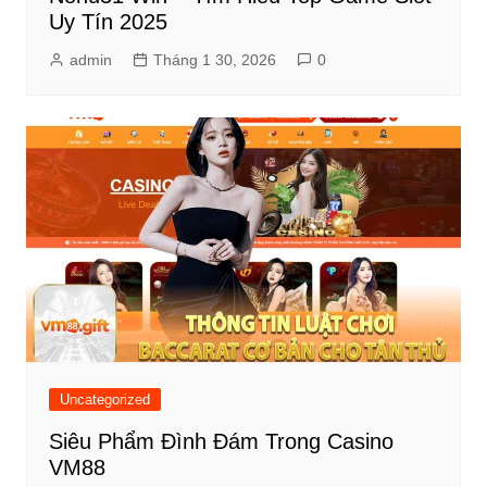
Uy Tín 2025
admin
Tháng 1 30, 2026
0
Uncategorized
Siêu Phẩm Đình Đám Trong Casino
VM88