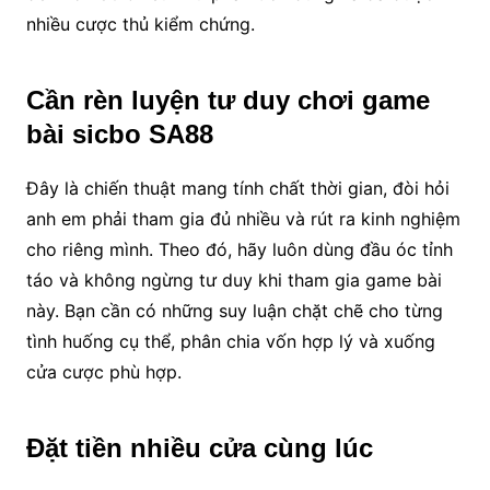
nhiều cược thủ kiểm chứng.
Cần rèn luyện tư duy chơi game
bài sicbo SA88
Đây là chiến thuật mang tính chất thời gian, đòi hỏi
anh em phải tham gia đủ nhiều và rút ra kinh nghiệm
cho riêng mình. Theo đó, hãy luôn dùng đầu óc tỉnh
táo và không ngừng tư duy khi tham gia game bài
này. Bạn cần có những suy luận chặt chẽ cho từng
tình huống cụ thể, phân chia vốn hợp lý và xuống
cửa cược phù hợp.
Đặt tiền nhiều cửa cùng lúc