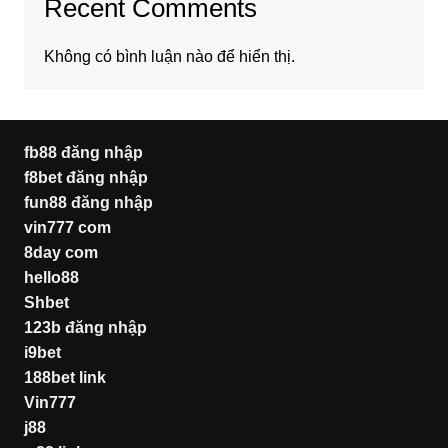
Recent Comments
Không có bình luận nào để hiển thị.
fb88 đăng nhập
f8bet đăng nhập
fun88 đăng nhập
vin777 com
8day com
hello88
Shbet
123b đăng nhập
i9bet
188bet link
Vin777
j88