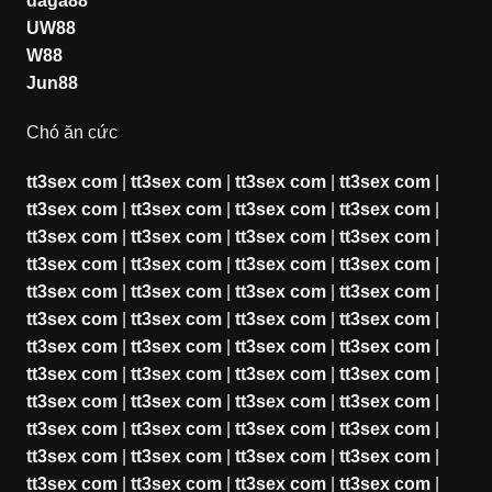
daga88
UW88
W88
Jun88
Chó ăn cức
tt3sex com
|
tt3sex com
|
tt3sex com
|
tt3sex com
|
tt3sex com
|
tt3sex com
|
tt3sex com
|
tt3sex com
|
tt3sex com
|
tt3sex com
|
tt3sex com
|
tt3sex com
|
tt3sex com
|
tt3sex com
|
tt3sex com
|
tt3sex com
|
tt3sex com
|
tt3sex com
|
tt3sex com
|
tt3sex com
|
tt3sex com
|
tt3sex com
|
tt3sex com
|
tt3sex com
|
tt3sex com
|
tt3sex com
|
tt3sex com
|
tt3sex com
|
tt3sex com
|
tt3sex com
|
tt3sex com
|
tt3sex com
|
tt3sex com
|
tt3sex com
|
tt3sex com
|
tt3sex com
|
tt3sex com
|
tt3sex com
|
tt3sex com
|
tt3sex com
|
tt3sex com
|
tt3sex com
|
tt3sex com
|
tt3sex com
|
tt3sex com
|
tt3sex com
|
tt3sex com
|
tt3sex com
|