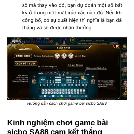
số mà thay vào đó, bạn dự đoán một số bất
kỳ ở trong một mặt xúc xắc nào đó. Nếu khi
công bố, có sự xuất hiện thì nghĩa là bạn đã
thắng và sẽ được nhận thưởng.
Hướng dẫn cách chơi game bài sicbo SA88
Kinh nghiệm chơi game bài
sicbo SA88 cam kết thắng