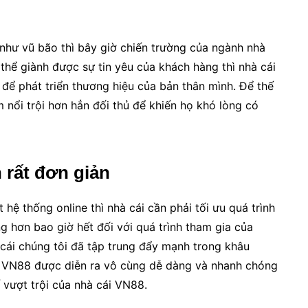
í như vũ bão thì bây giờ chiến trường của ngành nhà
ó thể giành được sự tin yêu của khách hàng thì nhà cái
ể phát triển thương hiệu của bản thân mình. Để thế
 nổi trội hơn hẳn đối thủ để khiến họ khó lòng có
 rất đơn giản
hệ thống online thì nhà cái cần phải tối ưu quá trình
ng hơn bao giờ hết đối với quá trình tham gia của
 cái chúng tôi đã tập trung đẩy mạnh trong khâu
n ở VN88 được diễn ra vô cùng dễ dàng và nhanh chóng
 vượt trội của nhà cái VN88.