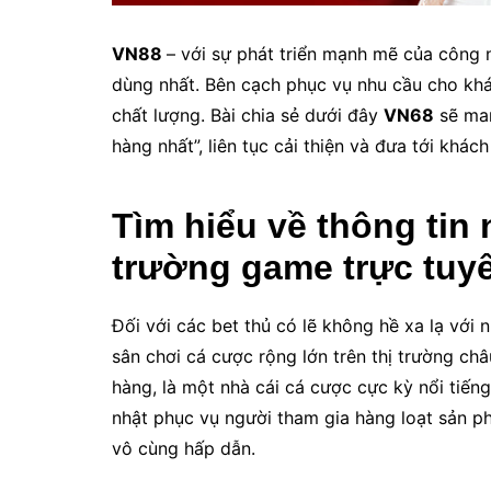
VN88
– với sự phát triển mạnh mẽ của công 
dùng nhất. Bên cạch phục vụ nhu cầu cho khá
chất lượng. Bài chia sẻ dưới đây
VN68
sẽ man
hàng nhất”, liên tục cải thiện và đưa tới khá
Tìm hiểu về thông tin 
trường game trực tuy
Đối với các bet thủ có lẽ không hề xa lạ với 
sân chơi cá cược rộng lớn trên thị trường ch
hàng, là một nhà cái cá cược cực kỳ nổi tiến
nhật phục vụ người tham gia hàng loạt sản p
vô cùng hấp dẫn.