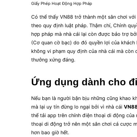
Giấy Phép Hoạt Động Hợp Pháp
Có thể thấy VN88 trở thành một sân chơi với t
theo quy định luật pháp. Thậm chí, Chính quy
hợp pháp mà nhà cái lại còn được bảo trợ b
(Cơ quan cờ bạc) do đó quyền lợi của khách
không vi phạm quy định của nhà cái mà còn c
thưởng xứng đáng.
Ứng dụng dành cho đi
Nếu bạn là người bận bịu những cũng khao k
mà lại uy tín đừng lo ngại bởi vì nhà cái
VN88
thể tải app trên chính điện thoại di động của 
thoại di động trở nên một sân chơi cá cược 
hơn bao giờ hết.