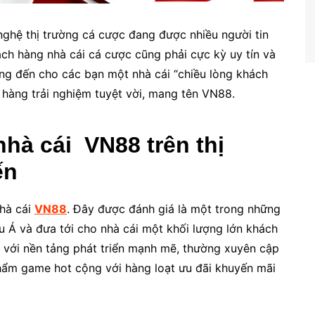
nghệ thị trường cá cược đang được nhiều người tin
ch hàng nhà cái cá cược cũng phải cực kỳ uy tín và
g đến cho các bạn một nhà cái “chiều lòng khách
ch hàng trải nghiệm tuyệt vời, mang tên VN88.
nhà cái VN88 trên thị
ến
nhà cái
VN88
. Đây được đánh giá là một trong những
âu Á và đưa tới cho nhà cái một khối lượng lớn khách
g với nền tảng phát triển mạnh mẽ, thường xuyên cập
hẩm game hot cộng với hàng loạt ưu đãi khuyến mãi