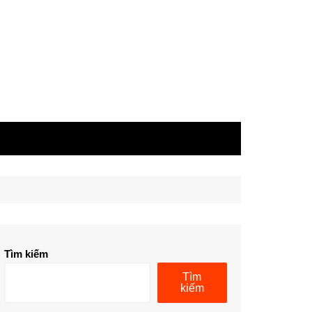
Tìm kiếm
Tìm
kiếm