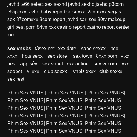
javhd
tv66
select sex
sexhd
javhd
sexhd
javhd
p3com
f8vip xxx
javhd
baby report
sc sexxx
t2comxxx
vegas
sex
87comxxx
8com report
javhd
sarl sex
90tv
makeup
girl
best porn
84vn xxx
casino report
casino report
center
xxx
sex vnsbs
t3sex net
xxx date
sane sexxx
bco
xxxx
hots sexx
sex store
sex town
8xxx porn
vlxx
best
app sêx
sex vnnet
xxx online
sex vncom
xxx
seobet
vi xxx
club sexxx
vnbiz xxxx
club sexxx
sex rest
Phim Sex VNUS
|
Phim Sex VNUS
|
Phim Sex VNUS
|
Phim Sex VNUS
|
Phim Sex VNUS
|
Phim Sex VNUS
|
Phim Sex VNUS
|
Phim Sex VNUS
|
Phim Sex VNUS
|
Phim Sex VNUS
|
Phim Sex VNUS
|
Phim Sex VNUS
|
Phim Sex VNUS
|
Phim Sex VNUS
|
Phim Sex VNUS
|
Phim Sex VNUS
|
Phim Sex VNUS
|
Phim Sex VNUS
|