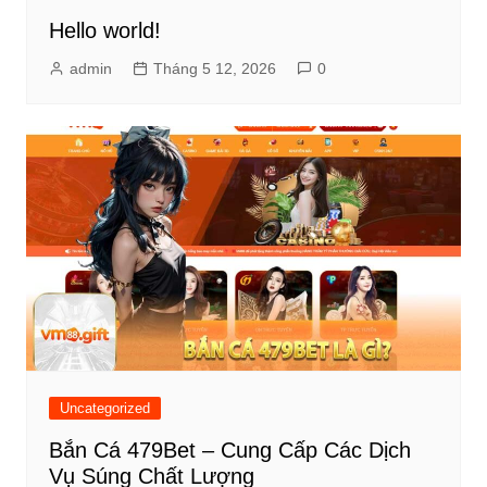
Hello world!
admin
Tháng 5 12, 2026
0
Uncategorized
Bắn Cá 479Bet – Cung Cấp Các Dịch
Vụ Súng Chất Lượng