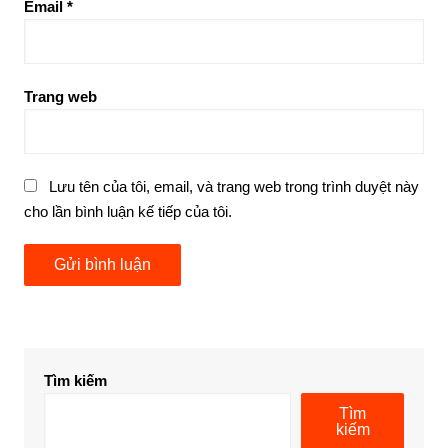
Email
*
Trang web
Lưu tên của tôi, email, và trang web trong trình duyệt này
cho lần bình luận kế tiếp của tôi.
Tìm kiếm
Tìm
kiếm