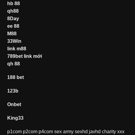
hb 88
qh88
8Day
ee 88
M88
33Win
link m88
789bet link mới
qh 88
188 bet
123b
Onbet
King33
p1com
p2com
p4com
sex army
sexhd
javhd
charity xxx