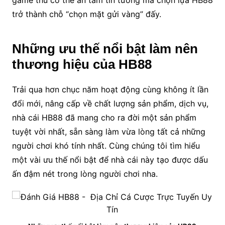
trở thành chỗ “chọn mặt gửi vàng” đấy.
Những ưu thế nổi bật làm nên
thương hiệu của HB88
Trải qua hơn chục năm hoạt động cùng không ít lần
đổi mới, nâng cấp về chất lượng sản phẩm, dịch vụ,
nhà cái HB88 đã mang cho ra đời một sản phẩm
tuyệt vời nhất, sẵn sàng làm vừa lòng tất cả những
người chơi khó tính nhất. Cùng chúng tôi tìm hiểu
một vài ưu thế nổi bật để nhà cái này tạo được dấu
ấn đậm nét trong lòng người chơi nha.