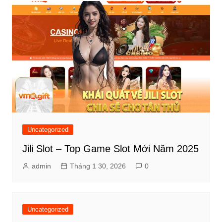
Uncategorized
Jili Slot – Top Game Slot Mới Năm 2025
admin
Tháng 1 30, 2026
0
Uncategorized