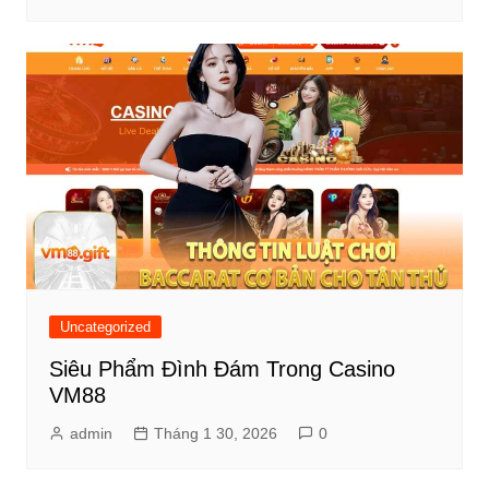
Uncategorized
Siêu Phẩm Đình Đám Trong Casino
VM88
admin
Tháng 1 30, 2026
0