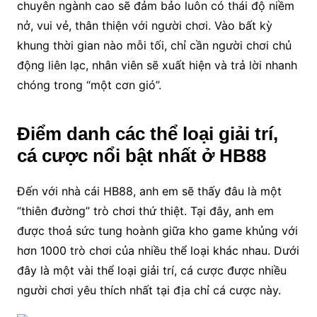
chuyên ngành cao sẽ đảm bảo luôn có thái độ niềm
nở, vui vẻ, thân thiện với người chơi. Vào bất kỳ
khung thời gian nào mỗi tối, chỉ cần người chơi chủ
động liên lạc, nhân viên sẽ xuất hiện và trả lời nhanh
chóng trong “một cơn gió”.
Điểm danh các thể loại giải trí,
cá cược nổi bật nhất ở HB88
Đến với nhà cái HB88, anh em sẽ thấy đâu là một
“thiên đường” trò chơi thứ thiệt. Tại đây, anh em
được thoả sức tung hoành giữa kho game khủng với
hơn 1000 trò chơi của nhiều thể loại khác nhau. Dưới
đây là một vài thể loại giải trí, cá cược được nhiều
người chơi yêu thích nhất tại địa chỉ cá cược này.