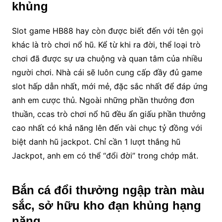
khủng
Slot game HB88 hay còn được biết đến với tên gọi
khác là trò chơi nổ hũ. Kể từ khi ra đời, thể loại trò
chơi đã được sự ưa chuộng và quan tâm của nhiều
người chơi. Nhà cái sẽ luôn cung cấp đầy đủ game
slot hấp dẫn nhất, mới mẻ, đặc sắc nhất để đáp ứng
anh em cược thủ. Ngoài những phần thưởng đơn
thuần, ccas trò chơi nổ hũ đều ẩn giấu phần thưởng
cao nhất có khả năng lên đến vài chục tỷ đồng với
biệt danh hũ jackpot. Chỉ cần 1 lượt thắng hũ
Jackpot, anh em có thể “đổi đời” trong chớp mắt.
Bắn cá đổi thưởng ngập tràn màu
sắc, sở hữu kho đạn khủng hạng
nặng