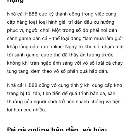
Nhà cái HB88 cực kỳ thành công trong việc cung
cấp hàng loạt loại hình giải trí dẫn đầu xu hướng
phục vụ người chơi. Một trong số đó phải nói đến
sảnh game bắn cá – thể loại đang “làm mưa làm gió”
khắp làng cá cược online. Ngay từ khi mới chạm mắt
tới sảnh game, cược thủ đã thấy ấn tượng trước
không khí tràn ngập ánh sáng với vô số loài cá chạy
tung tăng, đem theo vô số phần quà hấp dẫn.
Nhà cái HB88 cũng vô cùng tinh ý khi cung cấp kho
trang bị tối tân, tiên tiến để quá trình bắn cá, săn
thưởng của người chơi trở nên nhanh chóng và tiện
lợi hơn cực nhiều.
Đá gà online hấp dẫn, sở hữu