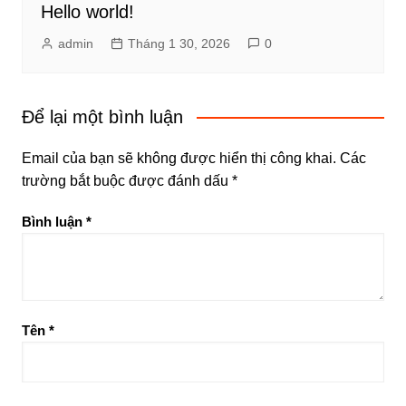
Hello world!
admin
Tháng 1 30, 2026
0
Để lại một bình luận
Email của bạn sẽ không được hiển thị công khai.
Các
trường bắt buộc được đánh dấu
*
Bình luận
*
Tên
*