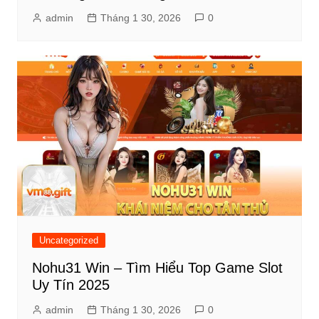
admin
Tháng 1 30, 2026
0
Uncategorized
Nohu31 Win – Tìm Hiểu Top Game Slot
Uy Tín 2025
admin
Tháng 1 30, 2026
0