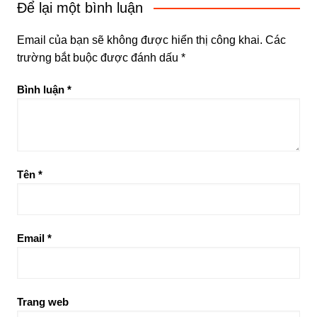
Để lại một bình luận
Email của bạn sẽ không được hiển thị công khai.
Các
trường bắt buộc được đánh dấu
*
Bình luận
*
Tên
*
Email
*
Trang web