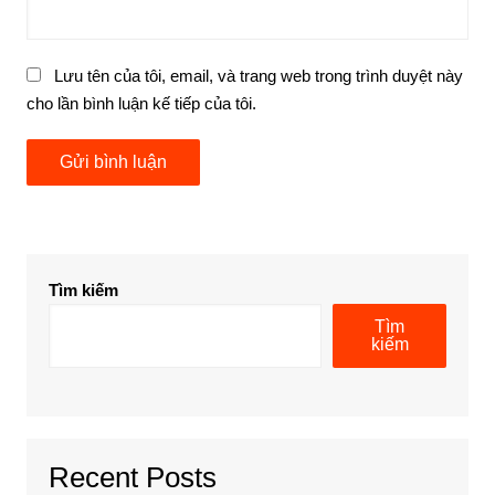
Lưu tên của tôi, email, và trang web trong trình duyệt này
cho lần bình luận kế tiếp của tôi.
Tìm kiếm
Tìm
kiếm
Recent Posts