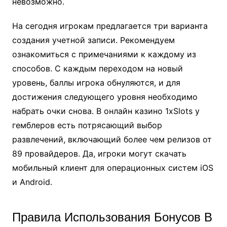
невозможно.
На сегодня игрокам предлагается три варианта
создания учетной записи. Рекомендуем
ознакомиться с примечаниями к каждому из
способов. С каждым переходом на новый
уровень, баллы игрока обнуляются, и для
достижения следующего уровня необходимо
набрать очки снова. В онлайн казино 1xSlots у
гемблеров есть потрясающий выбор
развлечений, включающий более чем релизов от
89 провайдеров. Да, игроки могут скачать
мобильный клиент для операционных систем iOS
и Android.
Правила Использования Бонусов В