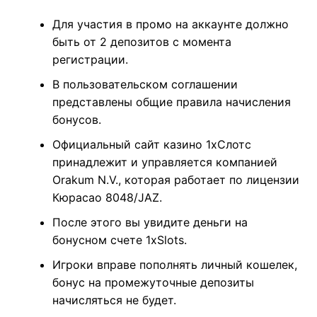
Для участия в промо на аккаунте должно
быть от 2 депозитов с момента
регистрации.
В пользовательском соглашении
представлены общие правила начисления
бонусов.
Официальный сайт казино 1хСлотс
принадлежит и управляется компанией
Orakum N.V., которая работает по лицензии
Кюрасао 8048/JAZ.
После этого вы увидите деньги на
бонусном счете 1xSlots.
Игроки вправе пополнять личный кошелек,
бонус на промежуточные депозиты
начисляться не будет.