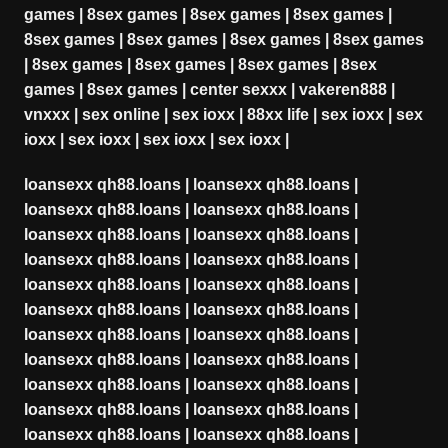
games
|
8sex games
|
8sex games
|
8sex games
|
8sex games
|
8sex games
|
8sex games
|
8sex games
|
8sex games
|
8sex games
|
8sex games
|
8sex
games
|
8sex games
|
center sexxx
|
vakeren888
|
vnxxx
|
sex online
|
sex ioxx
|
88xx life
|
sex ioxx
|
sex
ioxx
|
sex ioxx
|
sex ioxx
|
sex ioxx
|
loansexx qh88.loans
|
loansexx qh88.loans
|
loansexx qh88.loans
|
loansexx qh88.loans
|
loansexx qh88.loans
|
loansexx qh88.loans
|
loansexx qh88.loans
|
loansexx qh88.loans
|
loansexx qh88.loans
|
loansexx qh88.loans
|
loansexx qh88.loans
|
loansexx qh88.loans
|
loansexx qh88.loans
|
loansexx qh88.loans
|
loansexx qh88.loans
|
loansexx qh88.loans
|
loansexx qh88.loans
|
loansexx qh88.loans
|
loansexx qh88.loans
|
loansexx qh88.loans
|
loansexx qh88.loans
|
loansexx qh88.loans
|