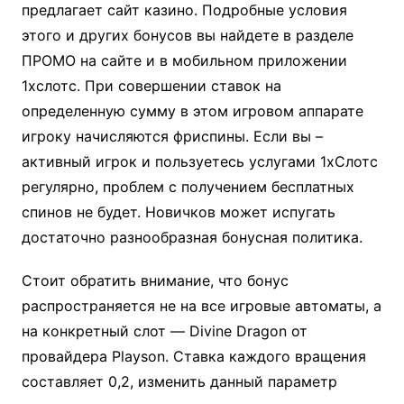
предлагает сайт казино. Подробные условия
этого и других бонусов вы найдете в разделе
ПРОМО на сайте и в мобильном приложении
1хслотс. При совершении ставок на
определенную сумму в этом игровом аппарате
игроку начисляются фриспины. Если вы –
активный игрок и пользуетесь услугами 1хСлотс
регулярно, проблем с получением бесплатных
спинов не будет. Новичков может испугать
достаточно разнообразная бонусная политика.
Стоит обратить внимание, что бонус
распространяется не на все игровые автоматы, а
на конкретный слот — Divine Dragon от
провайдера Playson. Ставка каждого вращения
составляет 0,2, изменить данный параметр