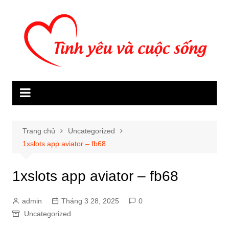
Chuyển
đến
phần
nội
dung
Trang chủ
Uncategorized
1xslots app aviator – fb68
1xslots app aviator – fb68
admin
Tháng 3 28, 2025
0
Uncategorized