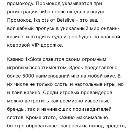
промокоду. Промокод указывается при
регистрации либо после входа в аккаунт.
Промокод 1xslots от Betslive – это ваш
волшебный пропуск в уникальный мир онлайн-
казино, и входить туда игрок будет по красной
ковровой VIP-дорожке.
Казино 1xSlots славится своим огромным
игровым ассортиментом. Здесь представлено
более 5000 наименований игр на любой вкус. В
их числе не только слоты и настольные игры, но
и лайв казино. Среди игровых провайдеров
можно встретить как всемирно известные
бренды, так и начинающих производителей
слотов. Кроме этого, казино максимально
быстро обрабатывает запросы на вывод средств,