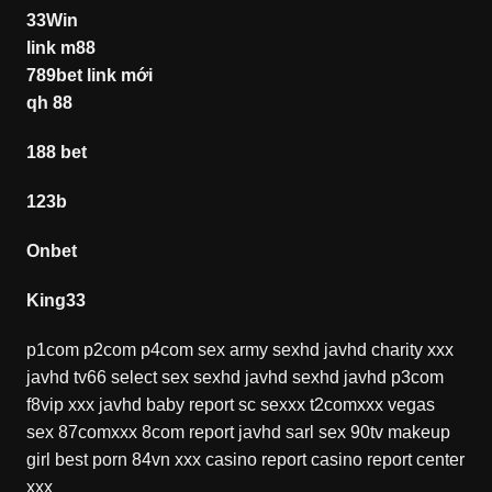
33Win
link m88
789bet link mới
qh 88
188 bet
123b
Onbet
King33
p1com
p2com
p4com
sex army
sexhd
javhd
charity xxx
javhd
tv66
select sex
sexhd
javhd
sexhd
javhd
p3com
f8vip xxx
javhd
baby report
sc sexxx
t2comxxx
vegas
sex
87comxxx
8com report
javhd
sarl sex
90tv
makeup
girl
best porn
84vn xxx
casino report
casino report
center
xxx