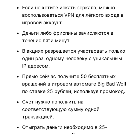
Если не хотите искать зеркало, можно
воспользоваться VPN для лёгкого входа в
игровой аккаунт.
Деньги либо фриспины зачисляются в
течение пяти минут.
В акциях разрешается участвовать только
один раз, одному человеку с уникальным
IP адресом.
Прямо сейчас получите 50 бесплатных
вращений в игровом автомате Big Bad Wolf
по ставке 25 рублей, используя промокод.
Счет нужно пополнить на
соответствующую сумму одной
транзакцией.
Отыграть деньги необходимо в 25-