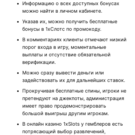
Информацию о всех доступных бонусах
можно найти в личном кабинете.
Указав их, можно получить бесплатные
бонусы в 1хСлотс по промокоду.
В комментариях клиенты отмечают низкий
порог входа в игру, моментальные
выплаты и отсутствие обязательной
верификации.
Можно сразу вывести деньги или
задействовать их для дальнейших ставок.
Прокручивая бесплатные спины, игроки не
претендуют на джекпоты, администрация
имеет право продемонстрировать
большой выигрыш другим игрокам.
В онлайн казино 1xSlots у гемблеров есть
потрясающий выбор развлечений,