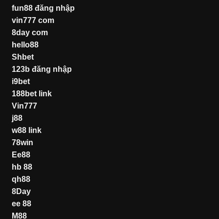
fun88 đăng nhập
vin777 com
8day com
hello88
Shbet
123b đăng nhập
i9bet
188bet link
Vin777
j88
w88 link
78win
Ee88
hb 88
qh88
8Day
ee 88
M88