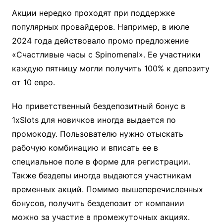
Акции нередко проходят при поддержке
популярных провайдеров. Например, в июле
2024 года действовало промо предложение
«‎Счастливые часы с Spinomenal»‎. Ее участники
каждую пятницу могли получить 100% к депозиту
от 10 евро.
Но приветственный бездепозитный бонус в
1xSlots для новичков иногда выдается по
промокоду. Пользователю нужно отыскать
рабочую комбинацию и вписать ее в
специальное поле в форме для регистрации.
Также бездепы иногда выдаются участникам
временных акций. Помимо вышеперечисленных
бонусов, получить бездепозит от компании
можно за участие в промежуточных акциях.