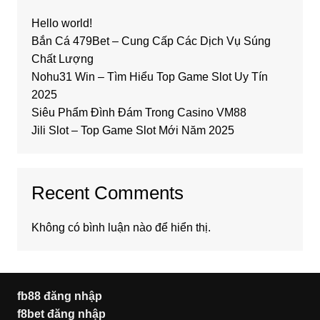
Hello world!
Bắn Cá 479Bet – Cung Cấp Các Dịch Vụ Súng
Chất Lượng
Nohu31 Win – Tìm Hiểu Top Game Slot Uy Tín
2025
Siêu Phẩm Đình Đám Trong Casino VM88
Jili Slot – Top Game Slot Mới Năm 2025
Recent Comments
Không có bình luận nào để hiển thị.
fb88 đăng nhập
f8bet đăng nhập