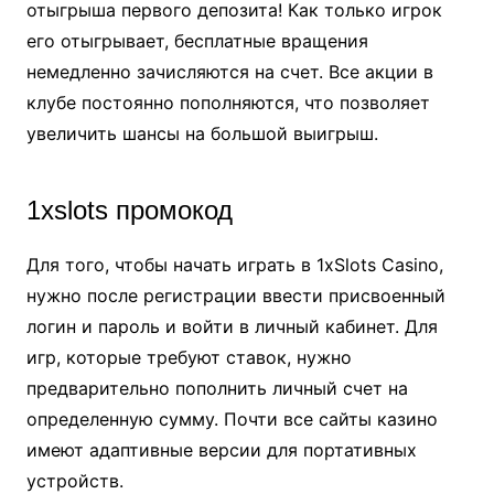
отыгрыша первого депозита! Как только игрок
его отыгрывает, бесплатные вращения
немедленно зачисляются на счет. Все акции в
клубе постоянно пополняются, что позволяет
увеличить шансы на большой выигрыш.
1xslots промокод
Для того, чтобы начать играть в 1xSlots Casino,
нужно после регистрации ввести присвоенный
логин и пароль и войти в личный кабинет. Для
игр, которые требуют ставок, нужно
предварительно пополнить личный счет на
определенную сумму. Почти все сайты казино
имеют адаптивные версии для портативных
устройств.