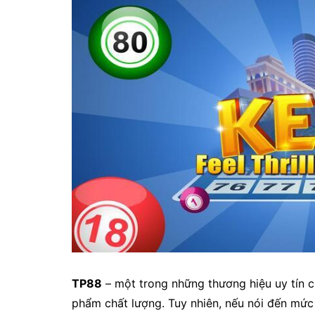
TP88
– một trong những thương hiệu uy tín c
phẩm chất lượng. Tuy nhiên, nếu nói đến mức 