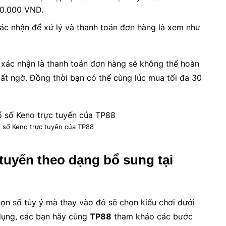
00.000 VND.
xác nhận để xử lý và thanh toán đơn hàng là xem như
ã xác nhận là thanh toán đơn hàng sẽ không thể hoàn
ất ngờ. Đồng thời bạn có thể cùng lúc mua tối đa 30
 số Keno trực tuyến của TP88
tuyến theo dạng bổ sung tại
họn số tùy ý mà thay vào đó sẽ chọn kiểu chơi dưới
dụng, các bạn hãy cùng
TP88
tham khảo các bước