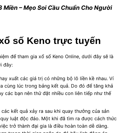
3 Miền – Mẹo Soi Cầu Chuẩn Cho Người
 xổ số Keno trực tuyến
iệm để tham gia xổ số Keno Online, dưới đây sẽ là
i đây:
y xuất các giá trị có những bộ lô liền kề nhau. Ví
y ra cùng lúc trong bảng kết quả. Do đó để tăng khả
y các bạn nên thử đặt nhiều con liên tiếp như thế
u các kết quả xảy ra sau khi quay thưởng của sản
quy luật độc đáo. Một khi đã tìm ra được cách thức
việc trở thành đại gia là điều hoàn toàn dễ dàng.