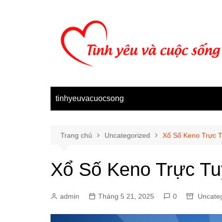
Chuyển
đến
phần
nội
dung
tinhyeuvacuocsong
Trang chủ
Uncategorized
Xổ Số Keno Trực 
Xổ Số Keno Trực T
admin
Tháng 5 21, 2025
0
Uncate