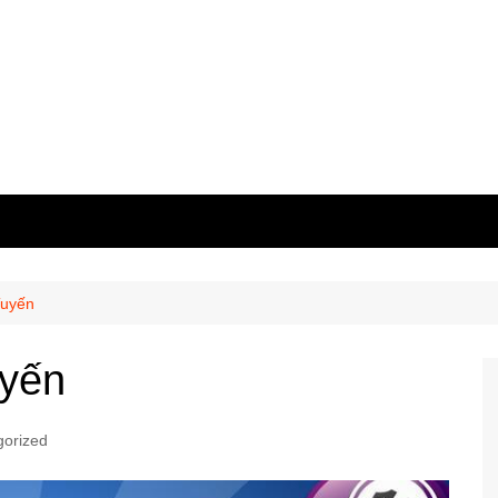
Tuyến
uyến
gorized