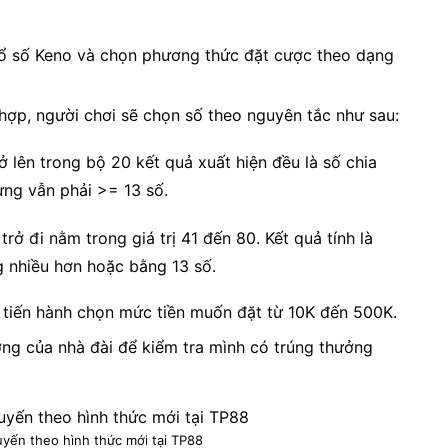
xổ số Keno và chọn phương thức đặt cược theo dạng
 hợp, người chơi sẽ chọn số theo nguyên tắc như sau:
ở lên trong bộ 20 kết quả xuất hiện đều là số chia
ưng vẫn phải >= 13 số.
rở đi nằm trong giá trị 41 đến 80. Kết quả tính là
ng nhiều hơn hoặc bằng 13 số.
ẽ tiến hành chọn mức tiền muốn đặt từ 10K đến 500K.
ởng của nhà đài để kiểm tra mình có trúng thưởng
uyến theo hình thức mới tại TP88