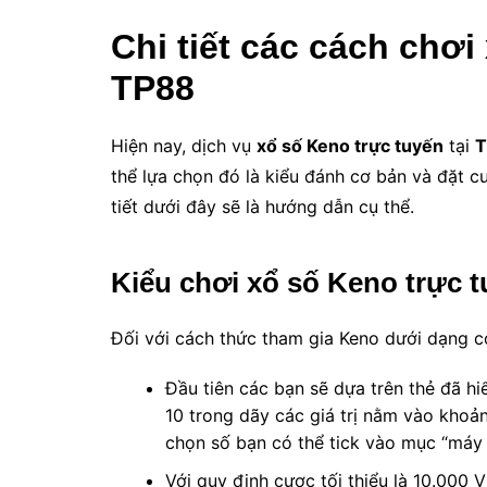
Chi tiết các cách chơi
TP88
Hiện nay, dịch vụ
xổ số Keno trực tuyến
tại
T
thể lựa chọn đó là kiểu đánh cơ bản và đặt 
tiết dưới đây sẽ là hướng dẫn cụ thể.
Kiểu chơi xổ số Keno trực 
Đối với cách thức tham gia Keno dưới dạng c
Đầu tiên các bạn sẽ dựa trên thẻ đã h
10 trong dãy các giá trị nằm vào khoả
chọn số bạn có thể tick vào mục “máy 
Với quy định cược tối thiểu là 10.000 