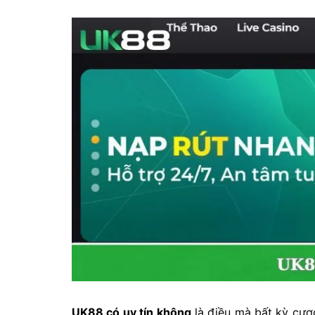
UK88 có uy tín không
là điều mà bất kỳ cượ