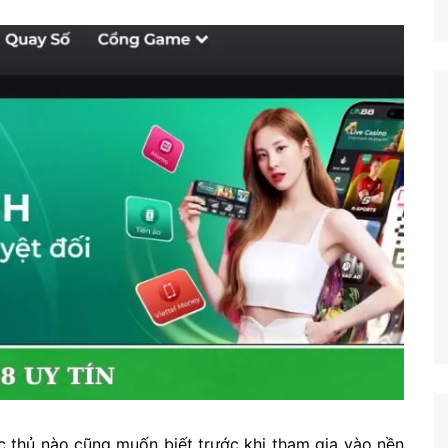
c thủ nào cũng muốn biết trước khi tham gia vào nền