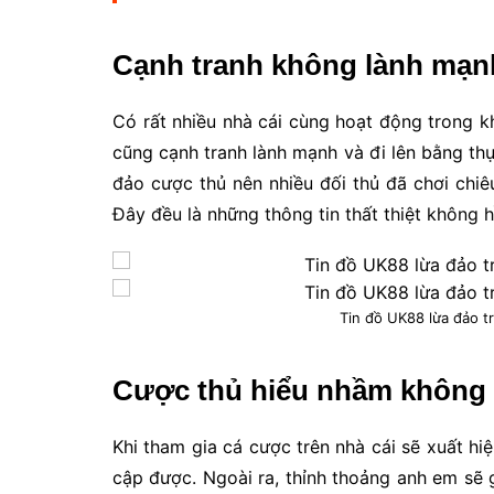
Cạnh tranh không lành mạnh
Có rất nhiều nhà cái cùng hoạt động trong k
cũng cạnh tranh lành mạnh và đi lên bằng th
đảo cược thủ nên nhiều đối thủ đã chơi chi
Đây đều là những thông tin thất thiệt không 
Tin đồ UK88 lừa đảo t
Cược thủ hiểu nhầm không b
Khi tham gia cá cược trên nhà cái sẽ xuất hi
cập được. Ngoài ra, thỉnh thoảng anh em sẽ g