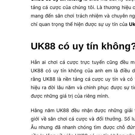
tảng cá cược của chúng tôi. Là thương hiệu c
mang đến sân chơi trách nhiệm và chuyên ng
chí quan trọng thể hiện được sự uy tín của
U
UK88 có uy tín không
Hẳn ai chơi cá cược trực tuyến cũng đều m
UK88 có uy tín không của anh em là điều dễ
rằng UK88 là nền tảng cá cược uy tín và có
hiệu ra đời lâu năm và chinh phục được sự ti
được những giá trị của riêng mình.
Hằng năm UK88 đều nhận được những giải th
giới về sân chơi cá cược và đổi thưởng. Số 
Âu nhưng đã nhanh chóng tìm được chỗ đứng