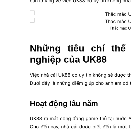
cần lo lắng về việc UK88 có uy tín không nữa,
Thắc mắc U
Những tiêu chí thể
nghiệp của UK88
Việc nhà cái UK88 có uy tín không sẽ được thể
Dưới đây là những điểm giúp cho anh em có t
Hoạt động lâu năm
UK88 ra mắt cộng đồng game thủ tại nước Anh 
Cho đến nay, nhà cái được biết đến là một