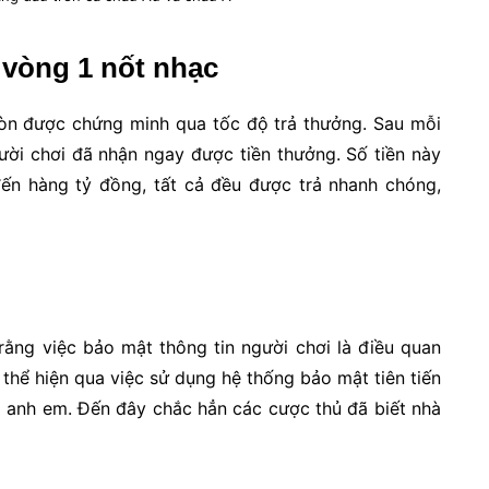
 vòng 1 nốt nhạc
òn được chứng minh qua tốc độ trả thưởng. Sau mỗi
gười chơi đã nhận ngay được tiền thưởng. Số tiền này
 đến hàng tỷ đồng, tất cả đều được trả nhanh chóng,
rằng việc bảo mật thông tin người chơi là điều quan
 thể hiện qua việc sử dụng hệ thống bảo mật tiên tiến
 anh em. Đến đây chắc hẳn các cược thủ đã biết nhà