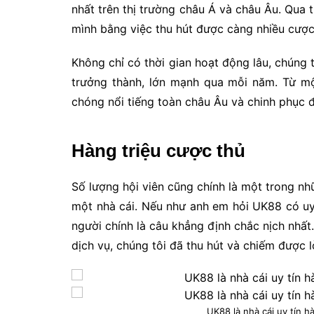
nhất trên thị trường châu Á và châu Âu. Qua 
mình bằng việc thu hút được càng nhiều cược
Không chỉ có thời gian hoạt động lâu, chúng 
trưởng thành, lớn mạnh qua mỗi năm. Từ mộ
chóng nổi tiếng toàn châu Âu và chinh phục 
Hàng triệu cược thủ
Số lượng hội viên cũng chính là một trong n
một nhà cái. Nếu như anh em hỏi UK88 có uy 
người chính là câu khẳng định chắc nịch nh
dịch vụ, chúng tôi đã thu hút và chiếm được l
UK88 là nhà cái uy tín 