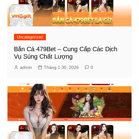
Uncategorized
Bắn Cá 479Bet – Cung Cấp Các Dịch
Vụ Súng Chất Lượng
admin
Tháng 1 30, 2026
0