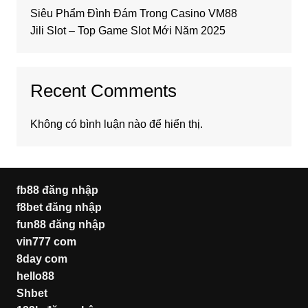
Siêu Phẩm Đình Đám Trong Casino VM88
Jili Slot – Top Game Slot Mới Năm 2025
Recent Comments
Không có bình luận nào để hiển thị.
fb88 đăng nhập
f8bet đăng nhập
fun88 đăng nhập
vin777 com
8day com
hello88
Shbet