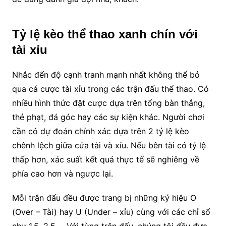
Tỷ lệ kèo thể thao xanh chín với
tài xỉu
Nhắc đến độ cạnh tranh mạnh nhất không thể bỏ
qua cá cược tài xỉu trong các trận đấu thể thao. Có
nhiều hình thức đặt cược dựa trên tổng bàn thắng,
thẻ phạt, đá góc hay các sự kiện khác. Người chơi
cần có dự đoán chính xác dựa trên 2 tỷ lệ kèo
chênh lệch giữa cửa tài và xỉu. Nếu bên tài có tỷ lệ
thấp hơn, xác suất kết quả thực tế sẽ nghiêng về
phía cao hơn và ngược lại.
Mỗi trận đấu đều được trang bị những ký hiệu O
(Over – Tài) hay U (Under – xỉu) cùng với các chỉ số
như 1.5, 2.5,… Với từng trận đấu, chúng tôi đều đưa