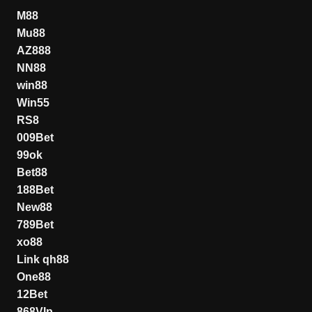
M88
Mu88
AZ888
NN88
win88
Win55
RS8
009Bet
99ok
Bet88
188Bet
New88
789Bet
xo88
Link qh88
One88
12Bet
868VIp