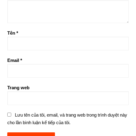
Tên
*
Email
*
Trang web
Lưu tên của tôi, email, và trang web trong trình duyệt này
cho lần bình luận kế tiếp của tôi.