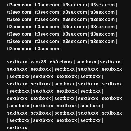
tt3sex com
|
tt3sex com
|
tt3sex com
|
tt3sex com
|
tt3sex com
|
tt3sex com
|
tt3sex com
|
tt3sex com
|
tt3sex com
|
tt3sex com
|
tt3sex com
|
tt3sex com
|
tt3sex com
|
tt3sex com
|
tt3sex com
|
tt3sex com
|
tt3sex com
|
tt3sex com
|
tt3sex com
|
tt3sex com
|
tt3sex com
|
tt3sex com
|
tt3sex com
|
tt3sex com
|
tt3sex com
|
tt3sex com
|
sextbxxx
|
wtxx88
|
chó chxxx
|
sextbxxx
|
sextbxxx
|
sextbxxx
|
sextbxxx
|
sextbxxx
|
sextbxxx
|
sextbxxx
|
sextbxxx
|
sextbxxx
|
sextbxxx
|
sextbxxx
|
sextbxxx
|
sextbxxx
|
sextbxxx
|
sextbxxx
|
sextbxxx
|
sextbxxx
|
sextbxxx
|
sextbxxx
|
sextbxxx
|
sextbxxx
|
sextbxxx
|
sextbxxx
|
sextbxxx
|
sextbxxx
|
sextbxxx
|
sextbxxx
|
sextbxxx
|
sextbxxx
|
sextbxxx
|
sextbxxx
|
sextbxxx
|
sextbxxx
|
sextbxxx
|
sextbxxx
|
sextbxxx
|
sextbxxx
|
sextbxxx
|
sextbxxx
|