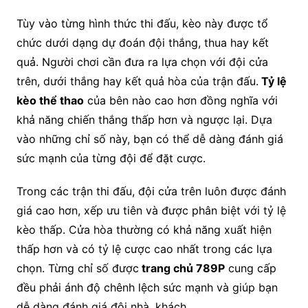
Tùy vào từng hình thức thi đấu, kèo này được tổ
chức dưới dạng dự đoán đội thắng, thua hay kết
quả. Người chơi cần đưa ra lựa chọn với đội cửa
trên, dưới thắng hay kết quả hòa của trận đấu.
Tỷ lệ
kèo thể thao
của bên nào cao hơn đồng nghĩa với
khả năng chiến thắng thấp hơn và ngược lại. Dựa
vào những chỉ số này, bạn có thể dễ dàng đánh giá
sức mạnh của từng đội để đặt cược.
Trong các trận thi đấu, đội cửa trên luôn được đánh
giá cao hơn, xếp ưu tiên và được phân biệt với tỷ lệ
kèo thấp. Cửa hòa thường có khả năng xuất hiện
thấp hơn và có tỷ lệ cược cao nhất trong các lựa
chọn. Từng chỉ số được
trang chủ 789P
cung cấp
đều phải ánh độ chênh lệch sức mạnh và giúp bạn
dễ dàng đánh giá đội nhà, khách.