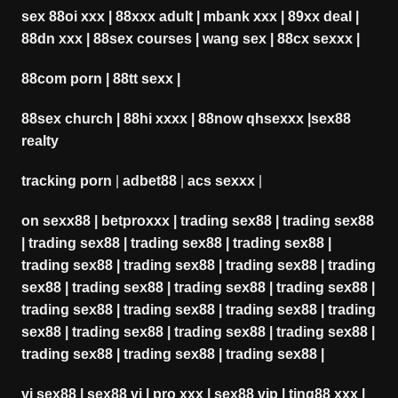
sex 88oi xxx
|
88xxx adult
|
mbank xxx
|
89xx deal
|
88dn xxx
|
88sex courses
|
wang sex
|
88cx sexxx
|
88com porn
|
88tt sexx
|
88sex church
|
88hi xxxx
|
88now qhsexxx
|
sex88
realty
tracking porn
|
adbet88
|
acs sexxx
|
on sexx88
|
betproxxx
|
trading sex88
|
trading sex88
|
trading sex88
|
trading sex88
|
trading sex88
|
trading sex88
|
trading sex88
|
trading sex88
|
trading
sex88
|
trading sex88
|
trading sex88
|
trading sex88
|
trading sex88
|
trading sex88
|
trading sex88
|
trading
sex88
|
trading sex88
|
trading sex88
|
trading sex88
|
trading sex88
|
trading sex88
|
trading sex88
|
vi sex88
|
sex88 vi
|
pro xxx
|
sex88 vip
|
ting88 xxx
|