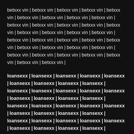
betxxx vin
|
betxxx vin
|
betxxx vin
|
betxxx vin
|
betxxx
vin
|
betxxx vin
|
betxxx vin
|
betxxx vin
|
betxxx vin
|
betxxx vin
|
betxxx vin
|
betxxx vin
|
betxxx vin
|
betxxx
vin
|
betxxx vin
|
betxxx vin
|
betxxx vin
|
betxxx vin
|
betxxx vin
|
betxxx vin
|
betxxx vin
|
betxxx vin
|
betxxx
vin
|
betxxx vin
|
betxxx vin
|
betxxx vin
|
betxxx vin
|
betxxx vin
|
betxxx vin
|
betxxx vin
|
betxxx vin
|
betxxx
vin
|
betxxx vin
|
betxxx vin
|
loansexx
|
loansexx
|
loansexx
|
loansexx
|
loansexx
|
loansexx
|
loansexx
|
loansexx
|
loansexx
|
loansexx
|
loansexx
|
loansexx
|
loansexx
|
loansexx
|
loansexx
|
loansexx
|
loansexx
|
loansexx
|
loansexx
|
loansexx
|
loansexx
|
loansexx
|
loansexx
|
loansexx
|
loansexx
|
loansexx
|
loansexx
|
loansexx
|
loansexx
|
loansexx
|
loansexx
|
loansexx
|
loansexx
|
loansexx
|
loansexx
|
loansexx
|