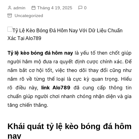
admin
Tháng 4 19, 2025
0
Uncategorized
Tỷ lệ kèo bóng đá hôm nay
là yếu tố then chốt giúp
người hâm mộ đưa ra quyết định cược chính xác. Để
nắm bắt cơ hội tốt, việc theo dõi thay đổi cũng như
nắm rõ về từng thể loại là cực kỳ quan trọng. Hiểu
rõ điều này,
link Alo789
đã cung cấp thông tin
chuẩn giúp người chơi nhanh chóng nhận diện và gia
tăng chiến thắng.
Khái quát tỷ lệ kèo bóng đá hôm
nay