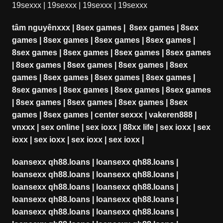
19sexxx
|
19sexxx
|
19sexxx
|
19sexxx
tâm nguyênxxx
|
8sex games
|
8sex games
|
8sex
games
|
8sex games
|
8sex games
|
8sex games
|
8sex games
|
8sex games
|
8sex games
|
8sex games
|
8sex games
|
8sex games
|
8sex games
|
8sex
games
|
8sex games
|
8sex games
|
8sex games
|
8sex games
|
8sex games
|
8sex games
|
8sex games
|
8sex games
|
8sex games
|
8sex games
|
8sex
games
|
8sex games
|
center sexxx
|
vakeren888
|
vnxxx
|
sex online
|
sex ioxx
|
88xx life
|
sex ioxx
|
sex
ioxx
|
sex ioxx
|
sex ioxx
|
sex ioxx
|
loansexx qh88.loans
|
loansexx qh88.loans
|
loansexx qh88.loans
|
loansexx qh88.loans
|
loansexx qh88.loans
|
loansexx qh88.loans
|
loansexx qh88.loans
|
loansexx qh88.loans
|
loansexx qh88.loans
|
loansexx qh88.loans
|