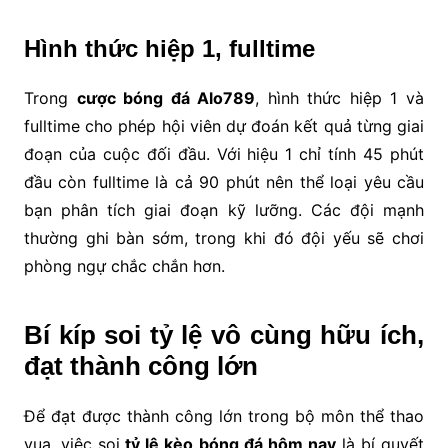
Hình thức hiệp 1, fulltime
Trong
cược bóng đá Alo789
, hình thức hiệp 1 và
fulltime cho phép hội viên dự đoán kết quả từng giai
đoạn của cuộc đối đầu. Với hiệu 1 chỉ tính 45 phút
đầu còn fulltime là cả 90 phút nên thể loại yêu cầu
bạn phân tích giai đoạn kỹ lưỡng. Các đội mạnh
thường ghi bàn sớm, trong khi đó đội yếu sẽ chơi
phòng ngự chắc chắn hơn.
Bí kíp soi tỷ lệ vô cùng hữu ích,
đạt thành công lớn
Để đạt được thành công lớn trong bộ môn thể thao
vua, việc soi
tỷ lệ kèo bóng đá hôm nay
là bí quyết