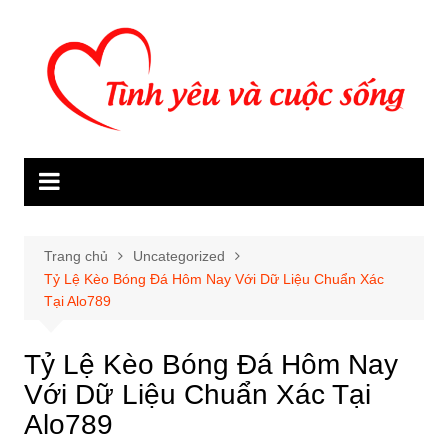
Chuyển
đến
phần
nội
dung
Trang chủ
Uncategorized
Tỷ Lệ Kèo Bóng Đá Hôm Nay Với Dữ Liệu Chuẩn Xác
Tại Alo789
Tỷ Lệ Kèo Bóng Đá Hôm Nay
Với Dữ Liệu Chuẩn Xác Tại
Alo789