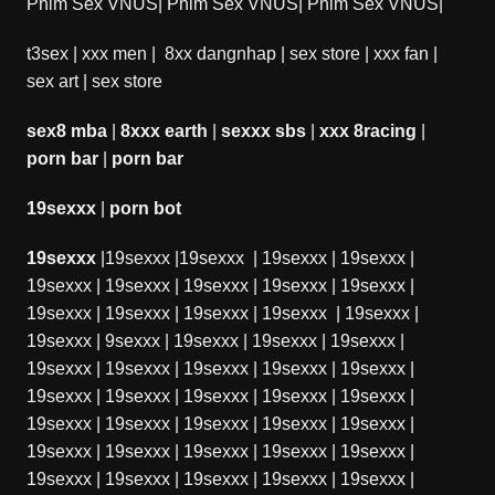
Phim Sex VNUS
|
Phim Sex VNUS
|
Phim Sex VNUS
|
t3sex
|
xxx men
|
8xx dangnhap
|
sex store
|
xxx fan
|
sex art
|
sex store
sex8 mba
|
8xxx earth
|
sexxx sbs
|
xxx 8racing
|
porn bar
|
porn bar
19sexxx
|
porn bot
19sexxx
|
19sexxx
|
19sexxx
|
19sexxx
|
19sexxx
|
19sexxx
|
19sexxx
|
19sexxx
|
19sexxx
|
19sexxx
|
19sexxx
|
19sexxx
|
19sexxx
|
19sexxx
|
19sexxx
|
19sexxx
|
9sexxx
|
19sexxx
|
19sexxx
|
19sexxx
|
19sexxx
|
19sexxx
|
19sexxx
|
19sexxx
|
19sexxx
|
19sexxx
|
19sexxx
|
19sexxx
|
19sexxx
|
19sexxx
|
19sexxx
|
19sexxx
|
19sexxx
|
19sexxx
|
19sexxx
|
19sexxx
|
19sexxx
|
19sexxx
|
19sexxx
|
19sexxx
|
19sexxx
|
19sexxx
|
19sexxx
|
19sexxx
|
19sexxx
|