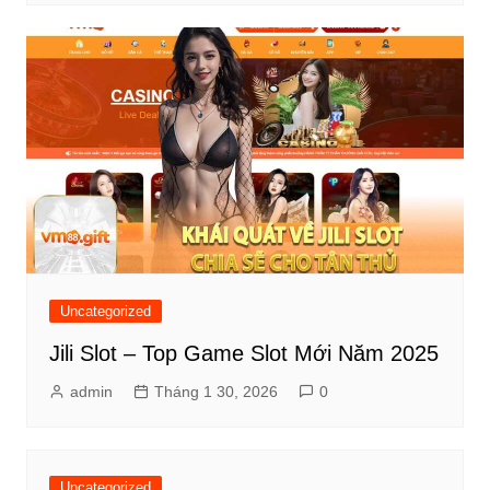
Uncategorized
Jili Slot – Top Game Slot Mới Năm 2025
admin
Tháng 1 30, 2026
0
Uncategorized