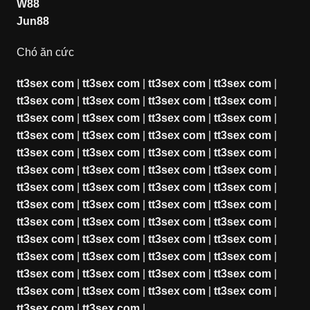
W88
Jun88
Chó ăn cức
tt3sex com
|
tt3sex com
|
tt3sex com
|
tt3sex com
|
tt3sex com
|
tt3sex com
|
tt3sex com
|
tt3sex com
|
tt3sex com
|
tt3sex com
|
tt3sex com
|
tt3sex com
|
tt3sex com
|
tt3sex com
|
tt3sex com
|
tt3sex com
|
tt3sex com
|
tt3sex com
|
tt3sex com
|
tt3sex com
|
tt3sex com
|
tt3sex com
|
tt3sex com
|
tt3sex com
|
tt3sex com
|
tt3sex com
|
tt3sex com
|
tt3sex com
|
tt3sex com
|
tt3sex com
|
tt3sex com
|
tt3sex com
|
tt3sex com
|
tt3sex com
|
tt3sex com
|
tt3sex com
|
tt3sex com
|
tt3sex com
|
tt3sex com
|
tt3sex com
|
tt3sex com
|
tt3sex com
|
tt3sex com
|
tt3sex com
|
tt3sex com
|
tt3sex com
|
tt3sex com
|
tt3sex com
|
tt3sex com
|
tt3sex com
|
tt3sex com
|
tt3sex com
|
tt3sex com
|
tt3sex com
|