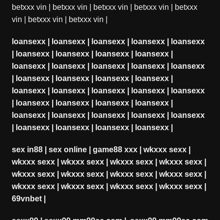
betxxx vin
|
betxxx vin
|
betxxx vin
|
betxxx vin
|
betxxx
vin
|
betxxx vin
|
betxxx vin
|
loansexx
|
loansexx
|
loansexx
|
loansexx
|
loansexx
|
loansexx
|
loansexx
|
loansexx
|
loansexx
|
loansexx
|
loansexx
|
loansexx
|
loansexx
|
loansexx
|
loansexx
|
loansexx
|
loansexx
|
loansexx
|
loansexx
|
loansexx
|
loansexx
|
loansexx
|
loansexx
|
loansexx
|
loansexx
|
loansexx
|
loansexx
|
loansexx
|
loansexx
|
loansexx
|
loansexx
|
loansexx
|
loansexx
|
loansexx
|
loansexx
|
loansexx
|
sex in88
|
sex online
|
game88 xxx
|
wkxxx sexx
|
wkxxx sexx
|
wkxxx sexx
|
wkxxx sexx
|
wkxxx sexx
|
wkxxx sexx
|
wkxxx sexx
|
wkxxx sexx
|
wkxxx sexx
|
wkxxx sexx
|
wkxxx sexx
|
wkxxx sexx
|
wkxxx sexx
|
69vnbet
|