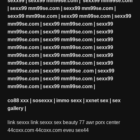
sexx99
|
sexx99 mm99se.com
|
sexx99 mm99se.com
|
sexx99 mm99se.com
|
sexx99 mm99se.com
|
sexx99 mm99se.com
|
sexx99 mm99se.com
|
sexx99
mm99se.com
|
sexx99 mm99se.com
|
sexx99
mm99se.com
|
sexx99 mm99se.com
|
sexx99
mm99se.com
|
sexx99 mm99se.com
|
sexx99
mm99se.com
|
sexx99 mm99se.com
|
sexx99
mm99se.com
|
sexx99 mm99se.com
|
sexx99
mm99se.com
|
sexx99 mm99se.com
|
sexx99
mm99se.com
|
sexx99 mm99se .com
|
sexx99
mm99se.com
|
sexx99 mm99se.com
|
sexx99
mm99se.com
|
sexx99 mm99se.com
|
co88 xxx
|
sosexxx
|
immo sexx
|
xxnet sex
|
sex
gallery
|
link sexxx
link sexxx
sex beauty
77 awr
porx center
44coxx.com
44coxx.com
eveu sex44