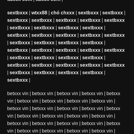
sextbxxx
|
wtxx88
|
chó chxxx
|
sextbxxx
|
sextbxxx
|
sextbxxx
|
sextbxxx
|
sextbxxx
|
sextbxxx
|
sextbxxx
|
sextbxxx
|
sextbxxx
|
sextbxxx
|
sextbxxx
|
sextbxxx
|
sextbxxx
|
sextbxxx
|
sextbxxx
|
sextbxxx
|
sextbxxx
|
sextbxxx
|
sextbxxx
|
sextbxxx
|
sextbxxx
|
sextbxxx
|
sextbxxx
|
sextbxxx
|
sextbxxx
|
sextbxxx
|
sextbxxx
|
sextbxxx
|
sextbxxx
|
sextbxxx
|
sextbxxx
|
sextbxxx
|
sextbxxx
|
sextbxxx
|
sextbxxx
|
sextbxxx
|
sextbxxx
|
sextbxxx
|
sextbxxx
|
betxxx vin
|
betxxx vin
|
betxxx vin
|
betxxx vin
|
betxxx
vin
|
betxxx vin
|
betxxx vin
|
betxxx vin
|
betxxx vin
|
betxxx vin
|
betxxx vin
|
betxxx vin
|
betxxx vin
|
betxxx
vin
|
betxxx vin
|
betxxx vin
|
betxxx vin
|
betxxx vin
|
betxxx vin
|
betxxx vin
|
betxxx vin
|
betxxx vin
|
betxxx
vin
|
betxxx vin
|
betxxx vin
|
betxxx vin
|
betxxx vin
|