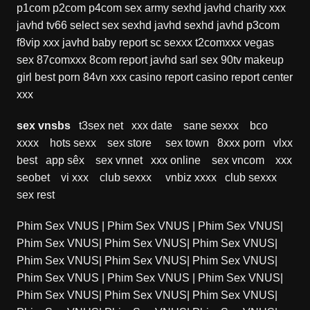
p1com
p2com
p4com
sex army
sexhd
javhd
charity xxx
javhd
tv66
select sex
sexhd
javhd
sexhd
javhd
p3com
f8vip xxx
javhd
baby report
sc sexxx
t2comxxx
vegas
sex
87comxxx
8com report
javhd
sarl sex
90tv
makeup
girl
best porn
84vn xxx
casino report
casino report
center
xxx
sex vnsbs
t3sex net
xxx date
sane sexxx
bco
xxxx
hots sexx
sex store
sex town
8xxx porn
vlxx
best
app sêx
sex vnnet
xxx online
sex vncom
xxx
seobet
vi xxx
club sexxx
vnbiz xxxx
club sexxx
sex rest
Phim Sex VNUS
|
Phim Sex VNUS
|
Phim Sex VNUS
|
Phim Sex VNUS
|
Phim Sex VNUS
|
Phim Sex VNUS
|
Phim Sex VNUS
|
Phim Sex VNUS
|
Phim Sex VNUS
|
Phim Sex VNUS
|
Phim Sex VNUS
|
Phim Sex VNUS
|
Phim Sex VNUS
|
Phim Sex VNUS
|
Phim Sex VNUS
|