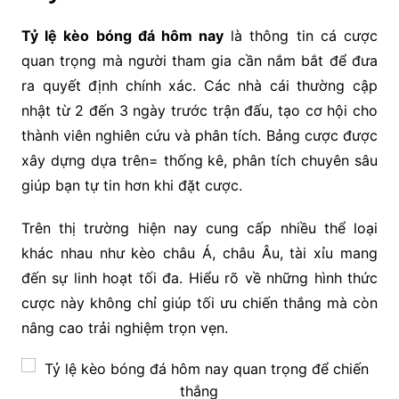
Tỷ lệ kèo bóng đá hôm nay
là thông tin cá cược
quan trọng mà người tham gia cần nắm bắt để đưa
ra quyết định chính xác. Các nhà cái thường cập
nhật từ 2 đến 3 ngày trước trận đấu, tạo cơ hội cho
thành viên nghiên cứu và phân tích. Bảng cược được
xây dựng dựa trên= thống kê, phân tích chuyên sâu
giúp bạn tự tin hơn khi đặt cược.
Trên thị trường hiện nay cung cấp nhiều thể loại
khác nhau như kèo châu Á, châu Âu, tài xỉu mang
đến sự linh hoạt tối đa. Hiểu rõ về những hình thức
cược này không chỉ giúp tối ưu chiến thắng mà còn
nâng cao trải nghiệm trọn vẹn.