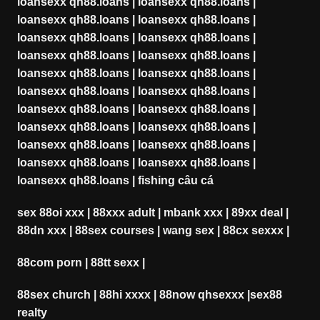
loansexx qh88.loans
|
loansexx qh88.loans
|
loansexx qh88.loans
|
loansexx qh88.loans
|
loansexx qh88.loans
|
loansexx qh88.loans
|
loansexx qh88.loans
|
loansexx qh88.loans
|
loansexx qh88.loans
|
loansexx qh88.loans
|
loansexx qh88.loans
|
loansexx qh88.loans
|
loansexx qh88.loans
|
loansexx qh88.loans
|
loansexx qh88.loans
|
loansexx qh88.loans
|
loansexx qh88.loans
|
loansexx qh88.loans
|
loansexx qh88.loans
|
loansexx qh88.loans
|
loansexx qh88.loans
|
fishing câu cá
sex 88oi xxx
|
88xxx adult
|
mbank xxx
|
89xx deal
|
88dn xxx
|
88sex courses
|
wang sex
|
88cx sexxx
|
88com porn
|
88tt sexx
|
88sex church
|
88hi xxxx
|
88now qhsexxx
|
sex88
realty