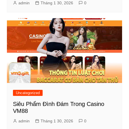
admin
Tháng 1 30, 2026
0
Uncategorized
Siêu Phẩm Đình Đám Trong Casino
VM88
admin
Tháng 1 30, 2026
0