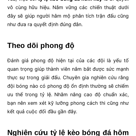
vô cùng hữu hiệu. Nắm vững các chiến thuật dưới
đây sẽ giúp người hâm mộ phân tích trận đấu cũng
như đưa ra quyết định đúng đắn.
Theo dõi phong độ
Đánh giá phong độ hiện tại của các đội là yếu tố
quan trọng giúp thành viên nắm bắt được sức mạnh
thực sự trong giải đấu. Chuyên gia nghiên cứu rằng
đội bóng nào có phong độ ổn định thường sẽ chiếm
ưu thế trong tỷ lệ. Nhằm nâng cao độ chuẩn xác,
bạn nên xem xét kỹ lưỡng phong cách thi cũng như
kết quả cuộc đối đầu gần đây.
Nghiên cứu tỷ lệ kèo bóng đá hôm