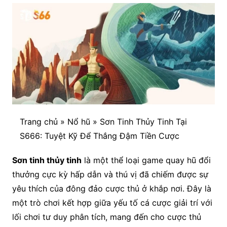
Trang chủ
»
Nổ hũ
»
Sơn Tinh Thủy Tinh Tại
S666: Tuyệt Kỹ Để Thắng Đậm Tiền Cược
Sơn tinh thủy tinh
là một thể loại game quay hũ đổi
thưởng cực kỳ hấp dẫn và thú vị đã chiếm được sự
yêu thích của đông đảo cược thủ ở khắp nơi. Đây là
một trò chơi kết hợp giữa yếu tố cá cược giải trí với
lối chơi tư duy phân tích, mang đến cho cược thủ