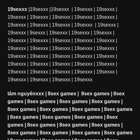
19sexxx
|
19sexxx
|
19sexxx
|
19sexxx
|
19sexxx
|
19sexxx
|
19sexxx
|
19sexxx
|
19sexxx
|
19sexxx
|
19sexxx
|
19sexxx
|
19sexxx
|
19sexxx
|
19sexxx
|
19sexxx
|
9sexxx
|
19sexxx
|
19sexxx
|
19sexxx
|
19sexxx
|
19sexxx
|
19sexxx
|
19sexxx
|
19sexxx
|
19sexxx
|
19sexxx
|
19sexxx
|
19sexxx
|
19sexxx
|
19sexxx
|
19sexxx
|
19sexxx
|
19sexxx
|
19sexxx
|
19sexxx
|
19sexxx
|
19sexxx
|
19sexxx
|
19sexxx
|
19sexxx
|
19sexxx
|
19sexxx
|
19sexxx
|
19sexxx
|
19sexxx
|
19sexxx
|
19sexxx
|
19sexxx
tâm nguyênxxx
|
8sex games
|
8sex games
|
8sex
games
|
8sex games
|
8sex games
|
8sex games
|
8sex games
|
8sex games
|
8sex games
|
8sex games
|
8sex games
|
8sex games
|
8sex games
|
8sex
games
|
8sex games
|
8sex games
|
8sex games
|
8sex games
|
8sex games
|
8sex games
|
8sex games