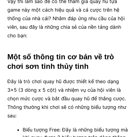
Vậy thì làm sao để có thể tham gia quay hũ tựa
game này một cách hiệu quả và cá cược trên hệ
thống của nhà cái? Nhằm đáp ứng nhu cầu của hội
viên, sau đây là những chia sẻ của nền tảng dành
cho bạn:
Một số thông tin cơ bản về trò
chơi sơn tinh thủy tinh
Đây là trò chơi quay hũ được thiết kế theo dạng
3×5 (3 dòng x 5 cột) và nhiệm vụ của hội viên là
chọn mức cược và bắt đầu quay hũ để thắng cược.
Thông thường khi chơi sẽ có những biểu tượng như
sau:
Biểu tượng Free: Đây là những biểu tượng mà