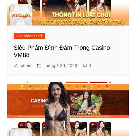
Uncategorized
Siêu Phẩm Đình Đám Trong Casino
VM88
admin
Tháng 1 30, 2026
0