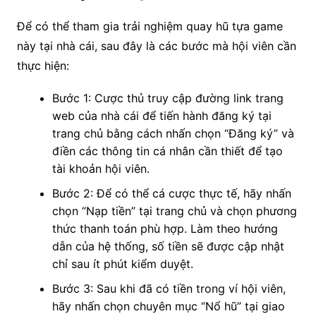
Để có thể tham gia trải nghiệm quay hũ tựa game
này tại nhà cái, sau đây là các bước mà hội viên cần
thực hiện:
Bước 1: Cược thủ truy cập đường link trang
web của nhà cái để tiến hành đăng ký tại
trang chủ bằng cách nhấn chọn “Đăng ký” và
điền các thông tin cá nhân cần thiết để tạo
tài khoản hội viên.
Bước 2: Để có thể cá cược thực tế, hãy nhấn
chọn “Nạp tiền” tại trang chủ và chọn phương
thức thanh toán phù hợp. Làm theo hướng
dẫn của hệ thống, số tiền sẽ được cập nhật
chỉ sau ít phút kiểm duyệt.
Bước 3: Sau khi đã có tiền trong ví hội viên,
hãy nhấn chọn chuyên mục “Nổ hũ” tại giao