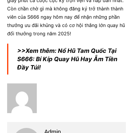
giây phút cá cược cực kỳ trọn vẹn và hấp dẫn nhất.
Còn chần chờ gì mà không đăng ký trở thành thành
viên của S666 ngay hôm nay để nhận những phần
thưởng ưu đãi khủng và có cơ hội thắng lớn quay hũ
đổi thưởng trong năm 2025!
>>Xem thêm: Nổ Hũ Tam Quốc Tại
S666: Bí Kíp Quay Hũ Hay Ẵm Tiền
Đầy Túi!
Admin