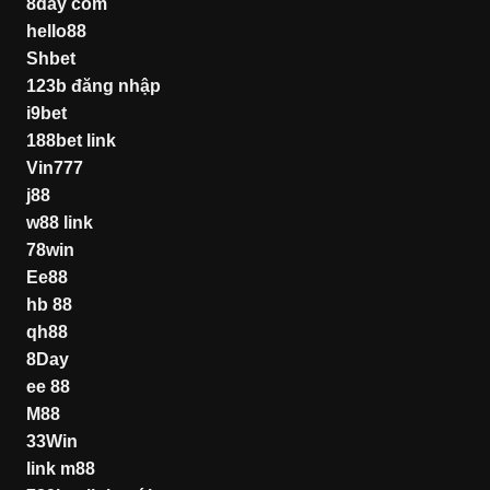
8day com
hello88
Shbet
123b đăng nhập
i9bet
188bet link
Vin777
j88
w88 link
78win
Ee88
hb 88
qh88
8Day
ee 88
M88
33Win
link m88