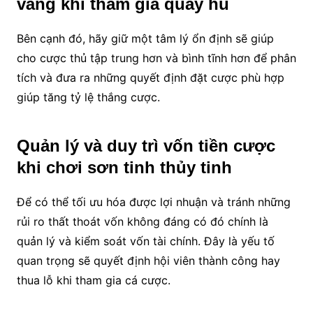
vàng khi tham gia quay hũ
Bên cạnh đó, hãy giữ một tâm lý ổn định sẽ giúp
cho cược thủ tập trung hơn và bình tĩnh hơn để phân
tích và đưa ra những quyết định đặt cược phù hợp
giúp tăng tỷ lệ thắng cược.
Quản lý và duy trì vốn tiền cược
khi chơi sơn tinh thủy tinh
Để có thể tối ưu hóa được lợi nhuận và tránh những
rủi ro thất thoát vốn không đáng có đó chính là
quản lý và kiểm soát vốn tài chính. Đây là yếu tố
quan trọng sẽ quyết định hội viên thành công hay
thua lỗ khi tham gia cá cược.