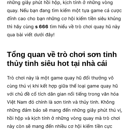
những giây phút hồi hộp, kịch tính ở những vòng
quay. Nếu bạn đang tìm kiếm một tựa game cá cược
đỉnh cao cho bạn những cơ hội kiếm tiền siêu khủng
thì hãy cùng
s 666
tìm hiểu về trò chơi quay hũ này
qua bài viết dưới đây!
Tổng quan về trò chơi sơn tinh
thủy tinh siêu hot tại nhà cái
Trò chơi này là một game quay hũ đổi thưởng vô
cùng thú vị khi kết hợp giữa thể loại game quay hũ
với chủ đề cổ tích dân gian nổi tiếng trong văn hóa
Việt Nam đó chính là sơn tinh và thủy tinh. Không
những đảm bảo sẽ mang đến những giây phút thú vị,
hồi hộp và kịch tính ở những vòng quay mà trò chơi
này còn sẽ mang đến nhiều cơ hội kiếm tiền cực