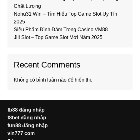
Chất Lượng
Nohu31 Win – Tìm Hiểu Top Game Slot Uy Tín
2025
Siêu Phẩm Đình Đám Trong Casino VM88
Jili Slot – Top Game Slot Mới Năm 2025
Recent Comments
Không có bình luận nào để hiển thị.
fb88 đăng nhập
f8bet đăng nhập
fun88 đăng nhập
vin777 com