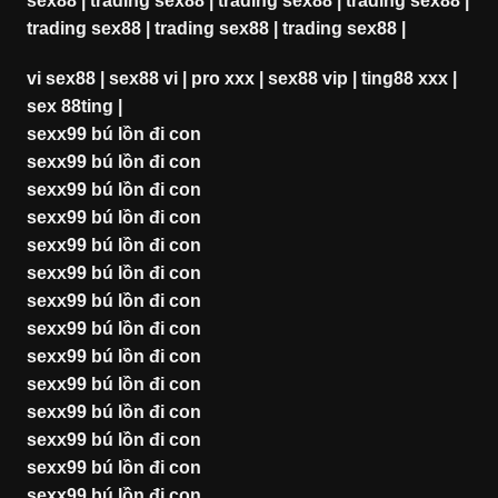
sex88
|
trading sex88
|
trading sex88
|
trading sex88
|
trading sex88
|
trading sex88
|
trading sex88
|
vi sex88
|
sex88 vi
|
pro xxx
|
sex88 vip
|
ting88 xxx
|
sex 88ting
|
sexx99 bú lồn đi con
sexx99 bú lồn đi con
sexx99 bú lồn đi con
sexx99 bú lồn đi con
sexx99 bú lồn đi con
sexx99 bú lồn đi con
sexx99 bú lồn đi con
sexx99 bú lồn đi con
sexx99 bú lồn đi con
sexx99 bú lồn đi con
sexx99 bú lồn đi con
sexx99 bú lồn đi con
sexx99 bú lồn đi con
sexx99 bú lồn đi con