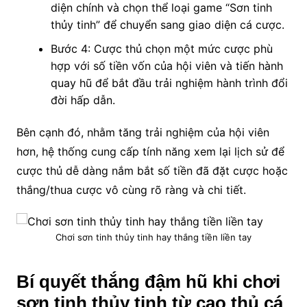
diện chính và chọn thể loại game “Sơn tinh
thủy tinh” để chuyển sang giao diện cá cược.
Bước 4: Cược thủ chọn một mức cược phù
hợp với số tiền vốn của hội viên và tiến hành
quay hũ để bắt đầu trải nghiệm hành trình đổi
đời hấp dẫn.
Bên cạnh đó, nhằm tăng trải nghiệm của hội viên
hơn, hệ thống cung cấp tính năng xem lại lịch sử để
cược thủ dễ dàng nắm bắt số tiền đã đặt cược hoặc
thắng/thua cược vô cùng rõ ràng và chi tiết.
Chơi sơn tinh thủy tinh hay thắng tiền liền tay
Bí quyết thắng đậm hũ khi chơi
sơn tinh thủy tinh từ cao thủ cá