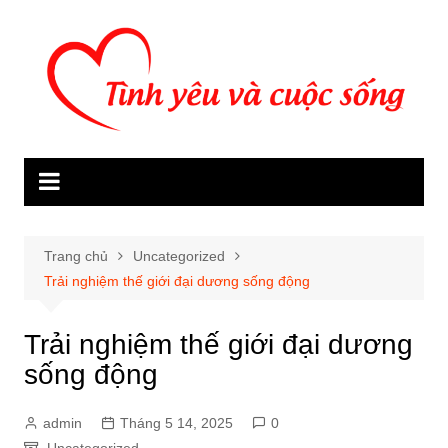
Chuyển
đến
phần
nội
dung
Trang chủ
Uncategorized
Trải nghiệm thế giới đại dương sống động
Trải nghiệm thế giới đại dương
sống động
admin
Tháng 5 14, 2025
0
Uncategorized