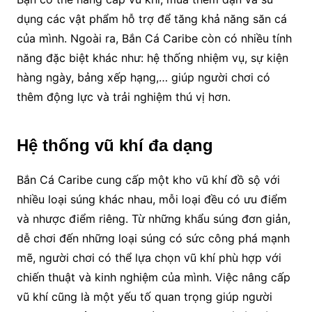
dụng các vật phẩm hỗ trợ để tăng khả năng săn cá
của mình. Ngoài ra, Bắn Cá Caribe còn có nhiều tính
năng đặc biệt khác như: hệ thống nhiệm vụ, sự kiện
hàng ngày, bảng xếp hạng,… giúp người chơi có
thêm động lực và trải nghiệm thú vị hơn.
Hệ thống vũ khí đa dạng
Bắn Cá Caribe cung cấp một kho vũ khí đồ sộ với
nhiều loại súng khác nhau, mỗi loại đều có ưu điểm
và nhược điểm riêng. Từ những khẩu súng đơn giản,
dễ chơi đến những loại súng có sức công phá mạnh
mẽ, người chơi có thể lựa chọn vũ khí phù hợp với
chiến thuật và kinh nghiệm của mình. Việc nâng cấp
vũ khí cũng là một yếu tố quan trọng giúp người