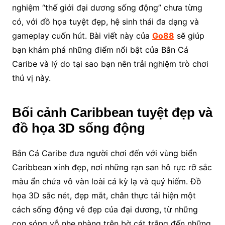
nghiệm “thế giới đại dương sống động” chưa từng
có, với đồ họa tuyệt đẹp, hệ sinh thái đa dạng và
gameplay cuốn hút. Bài viết này của
Go88
sẽ giúp
bạn khám phá những điểm nổi bật của Bắn Cá
Caribe và lý do tại sao bạn nên trải nghiệm trò chơi
thú vị này.
Bối cảnh Caribbean tuyệt đẹp và
đồ họa 3D sống động
Bắn Cá Caribe đưa người chơi đến với vùng biển
Caribbean xinh đẹp, nơi những rạn san hô rực rỡ sắc
màu ẩn chứa vô vàn loài cá kỳ lạ và quý hiếm. Đồ
họa 3D sắc nét, đẹp mắt, chân thực tái hiện một
cách sống động vẻ đẹp của đại dương, từ những
con sóng vỗ nhẹ nhàng trên bờ cát trắng đến những