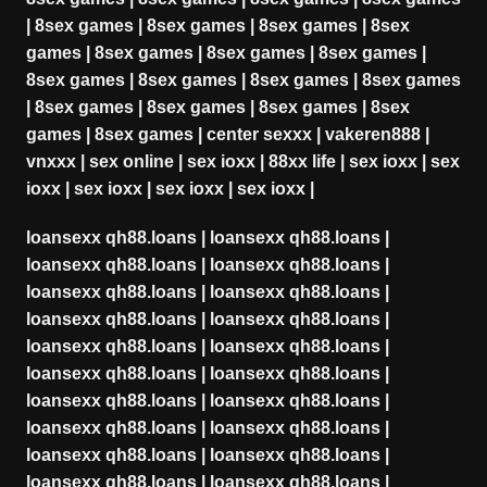
|
8sex games
|
8sex games
|
8sex games
|
8sex
games
|
8sex games
|
8sex games
|
8sex games
|
8sex games
|
8sex games
|
8sex games
|
8sex games
|
8sex games
|
8sex games
|
8sex games
|
8sex
games
|
8sex games
|
center sexxx
|
vakeren888
|
vnxxx
|
sex online
|
sex ioxx
|
88xx life
|
sex ioxx
|
sex
ioxx
|
sex ioxx
|
sex ioxx
|
sex ioxx
|
loansexx qh88.loans
|
loansexx qh88.loans
|
loansexx qh88.loans
|
loansexx qh88.loans
|
loansexx qh88.loans
|
loansexx qh88.loans
|
loansexx qh88.loans
|
loansexx qh88.loans
|
loansexx qh88.loans
|
loansexx qh88.loans
|
loansexx qh88.loans
|
loansexx qh88.loans
|
loansexx qh88.loans
|
loansexx qh88.loans
|
loansexx qh88.loans
|
loansexx qh88.loans
|
loansexx qh88.loans
|
loansexx qh88.loans
|
loansexx qh88.loans
|
loansexx qh88.loans
|