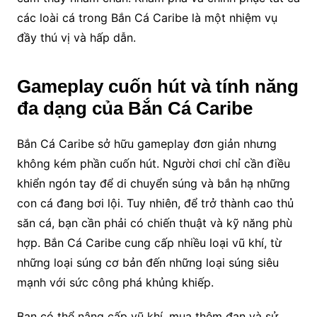
các loài cá trong Bắn Cá Caribe là một nhiệm vụ
đầy thú vị và hấp dẫn.
Gameplay cuốn hút và tính năng
đa dạng của Bắn Cá Caribe
Bắn Cá Caribe sở hữu gameplay đơn giản nhưng
không kém phần cuốn hút. Người chơi chỉ cần điều
khiển ngón tay để di chuyển súng và bắn hạ những
con cá đang bơi lội. Tuy nhiên, để trở thành cao thủ
săn cá, bạn cần phải có chiến thuật và kỹ năng phù
hợp. Bắn Cá Caribe cung cấp nhiều loại vũ khí, từ
những loại súng cơ bản đến những loại súng siêu
mạnh với sức công phá khủng khiếp.
Bạn có thể nâng cấp vũ khí, mua thêm đạn và sử