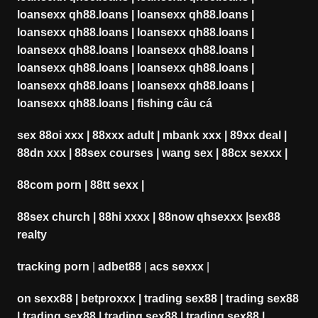
loansexx qh88.loans
|
loansexx qh88.loans
|
loansexx qh88.loans
|
loansexx qh88.loans
|
loansexx qh88.loans
|
loansexx qh88.loans
|
loansexx qh88.loans
|
loansexx qh88.loans
|
loansexx qh88.loans
|
loansexx qh88.loans
|
loansexx qh88.loans
|
fishing câu cá
sex 88oi xxx
|
88xxx adult
|
mbank xxx
|
89xx deal
|
88dn xxx
|
88sex courses
|
wang sex
|
88cx sexxx
|
88com porn
|
88tt sexx
|
88sex church
|
88hi xxxx
|
88now qhsexxx
|
sex88
realty
tracking porn
|
adbet88
|
acs sexxx
|
on sexx88
|
betproxxx
|
trading sex88
|
trading sex88
|
trading sex88
|
trading sex88
|
trading sex88
|