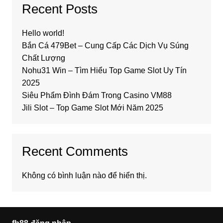
Recent Posts
Hello world!
Bắn Cá 479Bet – Cung Cấp Các Dịch Vụ Súng
Chất Lượng
Nohu31 Win – Tìm Hiểu Top Game Slot Uy Tín
2025
Siêu Phẩm Đình Đám Trong Casino VM88
Jili Slot – Top Game Slot Mới Năm 2025
Recent Comments
Không có bình luận nào để hiển thị.