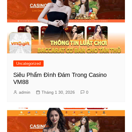
Uncategorized
Siêu Phẩm Đình Đám Trong Casino
VM88
admin
Tháng 1 30, 2026
0