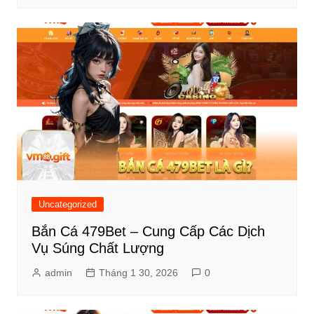
Uncategorized
Bắn Cá 479Bet – Cung Cấp Các Dịch
Vụ Súng Chất Lượng
admin
Tháng 1 30, 2026
0