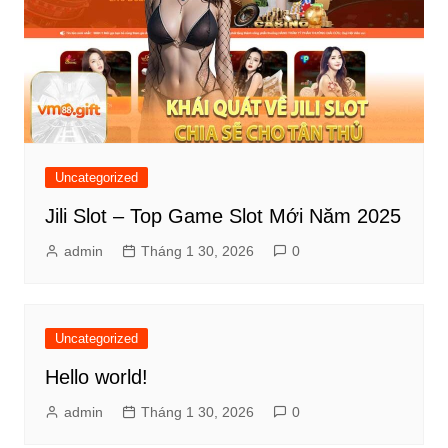
Uncategorized
Jili Slot – Top Game Slot Mới Năm 2025
admin
Tháng 1 30, 2026
0
Uncategorized
Hello world!
admin
Tháng 1 30, 2026
0