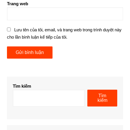
Trang web
Lưu tên của tôi, email, và trang web trong trình duyệt này
cho lần bình luận kế tiếp của tôi.
Tìm kiếm
Tìm
kiếm