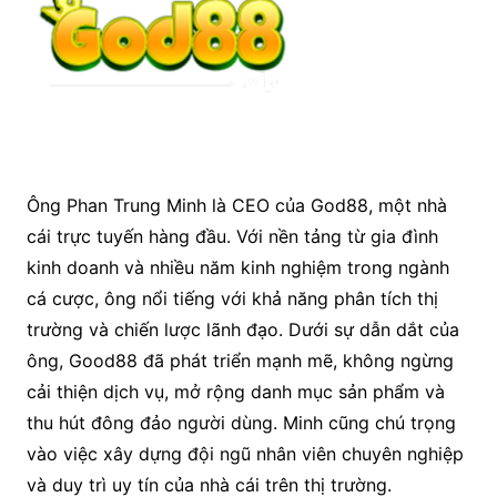
Ông Phan Trung Minh là CEO của God88, một nhà
cái trực tuyến hàng đầu. Với nền tảng từ gia đình
kinh doanh và nhiều năm kinh nghiệm trong ngành
cá cược, ông nổi tiếng với khả năng phân tích thị
trường và chiến lược lãnh đạo. Dưới sự dẫn dắt của
ông, Good88 đã phát triển mạnh mẽ, không ngừng
cải thiện dịch vụ, mở rộng danh mục sản phẩm và
thu hút đông đảo người dùng. Minh cũng chú trọng
vào việc xây dựng đội ngũ nhân viên chuyên nghiệp
và duy trì uy tín của nhà cái trên thị trường.