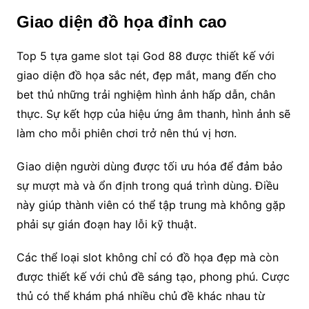
Giao diện đồ họa đỉnh cao
Top 5 tựa game slot tại God 88 được thiết kế với
giao diện đồ họa sắc nét, đẹp mắt, mang đến cho
bet thủ những trải nghiệm hình ảnh hấp dẫn, chân
thực. Sự kết hợp của hiệu ứng âm thanh, hình ảnh sẽ
làm cho mỗi phiên chơi trở nên thú vị hơn.
Giao diện người dùng được tối ưu hóa để đảm bảo
sự mượt mà và ổn định trong quá trình dùng. Điều
này giúp thành viên có thể tập trung mà không gặp
phải sự gián đoạn hay lỗi kỹ thuật.
Các thể loại slot không chỉ có đồ họa đẹp mà còn
được thiết kế với chủ đề sáng tạo, phong phú. Cược
thủ có thể khám phá nhiều chủ đề khác nhau từ