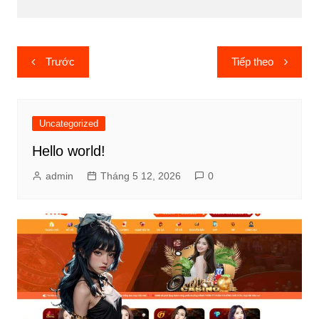
Điều
Trước
Tiếp theo
hướng
bài
viết
Uncategorized
Hello world!
admin
Tháng 5 12, 2026
0