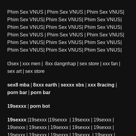
Phim Sex VNUS
|
Phim Sex VNUS
|
Phim Sex VNUS
|
Phim Sex VNUS
|
Phim Sex VNUS
|
Phim Sex VNUS
|
Phim Sex VNUS
|
Phim Sex VNUS
|
Phim Sex VNUS
|
Phim Sex VNUS
|
Phim Sex VNUS
|
Phim Sex VNUS
|
Phim Sex VNUS
|
Phim Sex VNUS
|
Phim Sex VNUS
|
Phim Sex VNUS
|
Phim Sex VNUS
|
Phim Sex VNUS
|
t3sex
|
xxx men
|
8xx dangnhap
|
sex store
|
xxx fan
|
sex art
|
sex store
sex8 mba
|
8xxx earth
|
sexxx sbs
|
xxx 8racing
|
porn bar
|
porn bar
19sexxx
|
porn bot
19sexxx
|
19sexxx
|
19sexxx
|
19sexxx
|
19sexxx
|
19sexxx
|
19sexxx
|
19sexxx
|
19sexxx
|
19sexxx
|
19sexxx
|
19sexxx
|
19sexxx
|
19sexxx
|
19sexxx
|