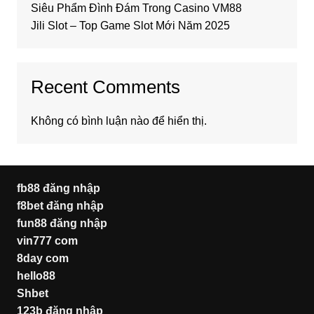
Siêu Phẩm Đình Đám Trong Casino VM88
Jili Slot – Top Game Slot Mới Năm 2025
Recent Comments
Không có bình luận nào để hiển thị.
fb88 đăng nhập
f8bet đăng nhập
fun88 đăng nhập
vin777 com
8day com
hello88
Shbet
123b đăng nhập