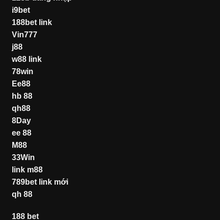
i9bet
188bet link
Vin777
j88
w88 link
78win
Ee88
hb 88
qh88
8Day
ee 88
M88
33Win
link m88
789bet link mới
qh 88
188 bet