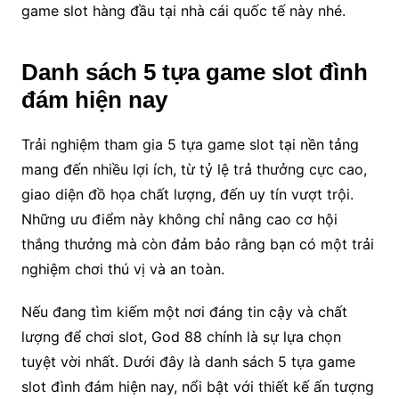
game slot hàng đầu tại nhà cái quốc tế này nhé.
Danh sách 5 tựa game slot đình
đám hiện nay
Trải nghiệm tham gia 5 tựa game slot tại nền tảng
mang đến nhiều lợi ích, từ tỷ lệ trả thưởng cực cao,
giao diện đồ họa chất lượng, đến uy tín vượt trội.
Những ưu điểm này không chỉ nâng cao cơ hội
thắng thưởng mà còn đảm bảo rằng bạn có một trải
nghiệm chơi thú vị và an toàn.
Nếu đang tìm kiếm một nơi đáng tin cậy và chất
lượng để chơi slot, God 88 chính là sự lựa chọn
tuyệt vời nhất. Dưới đây là danh sách 5 tựa game
slot đình đám hiện nay, nổi bật với thiết kế ấn tượng