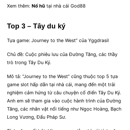
Xem thêm:
Nổ hũ
tại nhà cái God88
Top 3 – Tây du ký
Tựa game: Journey to the West” của Yggdrasil
Chủ đề: Cuộc phiêu lưu của Đường Tăng, các thầy
trò trong Tây Du Ký.
Mô tả: “Journey to the West” cũng thuộc top 5 tựa
game slot hấp dẫn tại nhà cái, mang đến một trải
nghiệm cảm hứng từ câu chuyện cổ điển Tây Du Ký.
Anh em sẽ tham gia vào cuộc hành trình của Đường
Tăng, các nhân vật nổi tiếng như Ngọc Hoàng, Bạch
Long Vương, Đấu Pháp Sư.