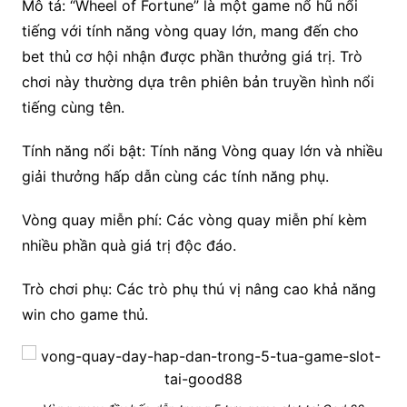
Mô tả: “Wheel of Fortune” là một game nổ hũ nổi
tiếng với tính năng vòng quay lớn, mang đến cho
bet thủ cơ hội nhận được phần thưởng giá trị. Trò
chơi này thường dựa trên phiên bản truyền hình nổi
tiếng cùng tên.
Tính năng nổi bật: Tính năng Vòng quay lớn và nhiều
giải thưởng hấp dẫn cùng các tính năng phụ.
Vòng quay miễn phí: Các vòng quay miễn phí kèm
nhiều phần quà giá trị độc đáo.
Trò chơi phụ: Các trò phụ thú vị nâng cao khả năng
win cho game thủ.