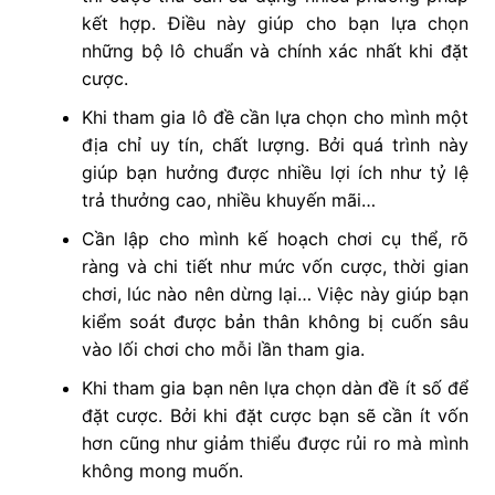
kết hợp. Điều này giúp cho bạn lựa chọn
những bộ lô chuẩn và chính xác nhất khi đặt
cược.
Khi tham gia lô đề cần lựa chọn cho mình một
địa chỉ uy tín, chất lượng. Bởi quá trình này
giúp bạn hưởng được nhiều lợi ích như tỷ lệ
trả thưởng cao, nhiều khuyến mãi…
Cần lập cho mình kế hoạch chơi cụ thể, rõ
ràng và chi tiết như mức vốn cược, thời gian
chơi, lúc nào nên dừng lại… Việc này giúp bạn
kiểm soát được bản thân không bị cuốn sâu
vào lối chơi cho mỗi lần tham gia.
Khi tham gia bạn nên lựa chọn dàn đề ít số để
đặt cược. Bởi khi đặt cược bạn sẽ cần ít vốn
hơn cũng như giảm thiểu được rủi ro mà mình
không mong muốn.