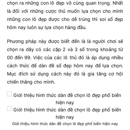
chọn ra những con lô đẹp vô cùng quan trọng. Nhất
là đối với những cược thủ muốn lựa chọn cho mình
những con lô đẹp được cho dễ trúng thì soi số đẹp
hôm nay luôn sự lựa chọn hàng đầu.
Phương pháp này được biết đến là là người chơi sẽ
chọn ra dãy có các cặp 2 và 3 số trong khoảng từ
00 đến 99. Việc của các lô thủ đó là áp dụng nhiều
cách thức để dàn đề số đẹp hôm nay để lựa chọn.
Mục đích sử dụng cách này đó là gia tăng cơ hội
chiến thắng cho mình.
Giới thiệu hình thức dàn đề chọn lô đẹp phổ biến hiện nay