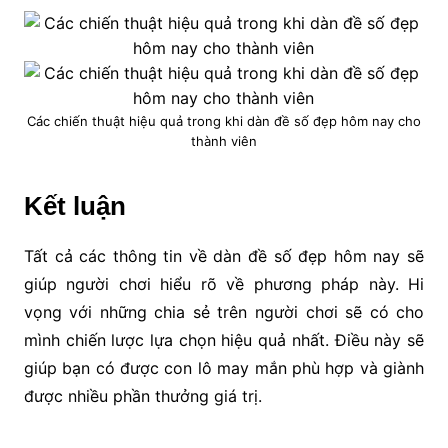
Các chiến thuật hiệu quả trong khi dàn đề số đẹp hôm nay cho
thành viên
Kết luận
Tất cả các thông tin về dàn đề số đẹp hôm nay sẽ
giúp người chơi hiểu rõ về phương pháp này. Hi
vọng với những chia sẻ trên người chơi sẽ có cho
mình chiến lược lựa chọn hiệu quả nhất. Điều này sẽ
giúp bạn có được con lô may mắn phù hợp và giành
được nhiều phần thưởng giá trị.