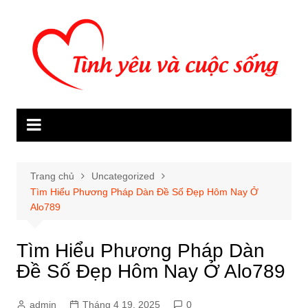
Chuyển
đến
phần
nội
dung
Trang chủ
Uncategorized
Tìm Hiểu Phương Pháp Dàn Đề Số Đẹp Hôm Nay Ở
Alo789
Tìm Hiểu Phương Pháp Dàn
Đề Số Đẹp Hôm Nay Ở Alo789
admin
Tháng 4 19, 2025
0