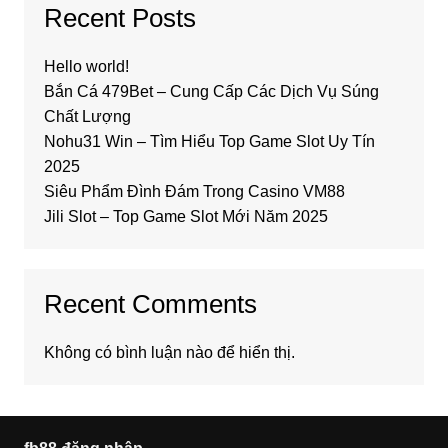
Recent Posts
Hello world!
Bắn Cá 479Bet – Cung Cấp Các Dịch Vụ Súng
Chất Lượng
Nohu31 Win – Tìm Hiểu Top Game Slot Uy Tín
2025
Siêu Phẩm Đình Đám Trong Casino VM88
Jili Slot – Top Game Slot Mới Năm 2025
Recent Comments
Không có bình luận nào để hiển thị.