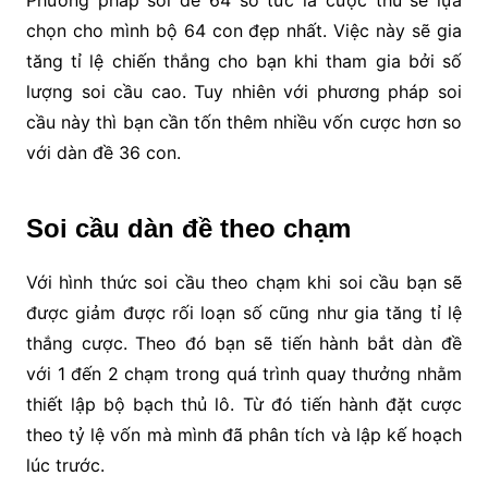
chọn cho mình bộ 64 con đẹp nhất. Việc này sẽ gia
tăng tỉ lệ chiến thắng cho bạn khi tham gia bởi số
lượng soi cầu cao. Tuy nhiên với phương pháp soi
cầu này thì bạn cần tốn thêm nhiều vốn cược hơn so
với dàn đề 36 con.
Soi cầu dàn đề theo chạm
Với hình thức soi cầu theo chạm khi soi cầu bạn sẽ
được giảm được rối loạn số cũng như gia tăng tỉ lệ
thắng cược. Theo đó bạn sẽ tiến hành bắt dàn đề
với 1 đến 2 chạm trong quá trình quay thưởng nhằm
thiết lập bộ bạch thủ lô. Từ đó tiến hành đặt cược
theo tỷ lệ vốn mà mình đã phân tích và lập kế hoạch
lúc trước.