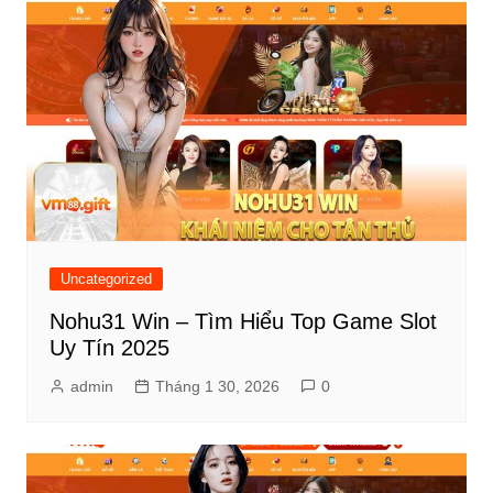
Uncategorized
Nohu31 Win – Tìm Hiểu Top Game Slot
Uy Tín 2025
admin
Tháng 1 30, 2026
0