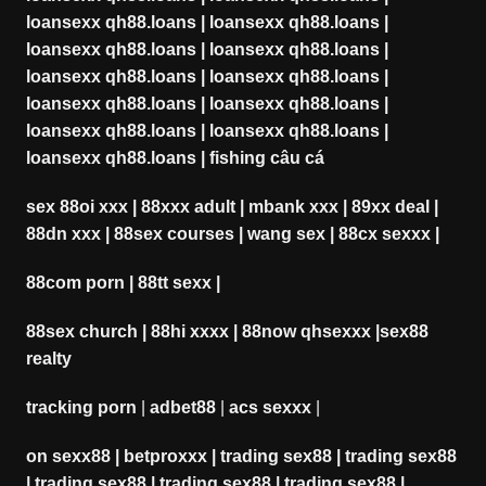
loansexx qh88.loans
|
loansexx qh88.loans
|
loansexx qh88.loans
|
loansexx qh88.loans
|
loansexx qh88.loans
|
loansexx qh88.loans
|
loansexx qh88.loans
|
loansexx qh88.loans
|
loansexx qh88.loans
|
loansexx qh88.loans
|
loansexx qh88.loans
|
fishing câu cá
sex 88oi xxx
|
88xxx adult
|
mbank xxx
|
89xx deal
|
88dn xxx
|
88sex courses
|
wang sex
|
88cx sexxx
|
88com porn
|
88tt sexx
|
88sex church
|
88hi xxxx
|
88now qhsexxx
|
sex88
realty
tracking porn
|
adbet88
|
acs sexxx
|
on sexx88
|
betproxxx
|
trading sex88
|
trading sex88
|
trading sex88
|
trading sex88
|
trading sex88
|