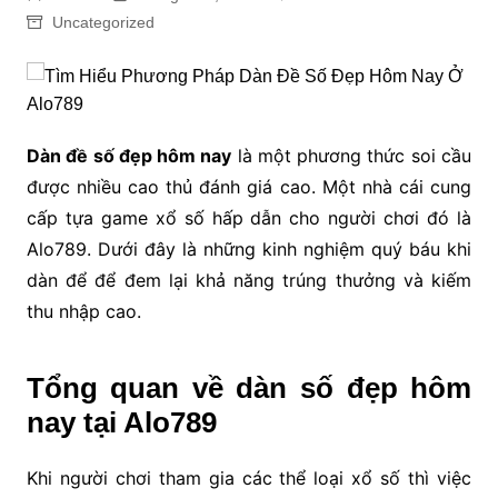
Uncategorized
Dàn đề số đẹp hôm nay
là một phương thức soi cầu
được nhiều cao thủ đánh giá cao. Một nhà cái cung
cấp tựa game xổ số hấp dẫn cho người chơi đó là
Alo789. Dưới đây là những kinh nghiệm quý báu khi
dàn để để đem lại khả năng trúng thưởng và kiếm
thu nhập cao.
Tổng quan về dàn số đẹp hôm
nay tại Alo789
Khi người chơi tham gia các thể loại xổ số thì việc