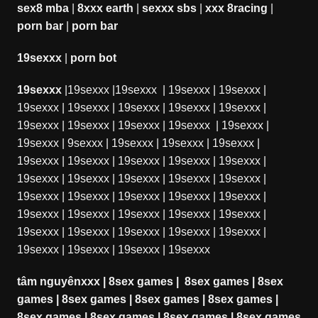
sex8 mba
|
8xxx earth
|
sexxx sbs
|
xxx 8racing
|
porn bar
|
porn bar
19sexxx
|
porn bot
19sexxx
|
19sexxx
|
19sexxx
|
19sexxx
|
19sexxx
|
19sexxx
|
19sexxx
|
19sexxx
|
19sexxx
|
19sexxx
|
19sexxx
|
19sexxx
|
19sexxx
|
19sexxx
|
19sexxx
|
19sexxx
|
9sexxx
|
19sexxx
|
19sexxx
|
19sexxx
|
19sexxx
|
19sexxx
|
19sexxx
|
19sexxx
|
19sexxx
|
19sexxx
|
19sexxx
|
19sexxx
|
19sexxx
|
19sexxx
|
19sexxx
|
19sexxx
|
19sexxx
|
19sexxx
|
19sexxx
|
19sexxx
|
19sexxx
|
19sexxx
|
19sexxx
|
19sexxx
|
19sexxx
|
19sexxx
|
19sexxx
|
19sexxx
|
19sexxx
|
19sexxx
|
19sexxx
|
19sexxx
|
19sexxx
tâm nguyênxxx
|
8sex games
|
8sex games
|
8sex
games
|
8sex games
|
8sex games
|
8sex games
|
8sex games
|
8sex games
|
8sex games
|
8sex games