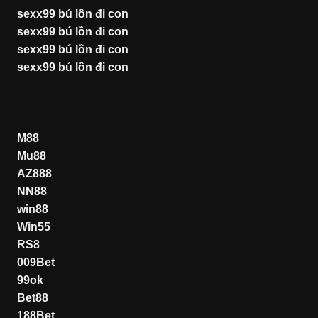
sexx99 bú lồn đi con
sexx99 bú lồn đi con
sexx99 bú lồn đi con
sexx99 bú lồn đi con
M88
Mu88
AZ888
NN88
win88
Win55
RS8
009Bet
99ok
Bet88
188Bet