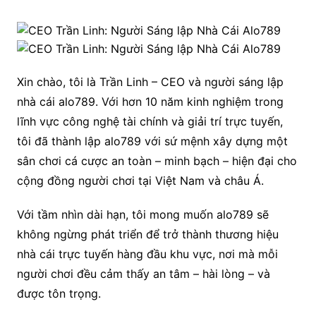
Xin chào, tôi là Trần Linh – CEO và người sáng lập
nhà cái alo789. Với hơn 10 năm kinh nghiệm trong
lĩnh vực công nghệ tài chính và giải trí trực tuyến,
tôi đã thành lập alo789 với sứ mệnh xây dựng một
sân chơi cá cược an toàn – minh bạch – hiện đại cho
cộng đồng người chơi tại Việt Nam và châu Á.
Với tầm nhìn dài hạn, tôi mong muốn alo789 sẽ
không ngừng phát triển để trở thành thương hiệu
nhà cái trực tuyến hàng đầu khu vực, nơi mà mỗi
người chơi đều cảm thấy an tâm – hài lòng – và
được tôn trọng.