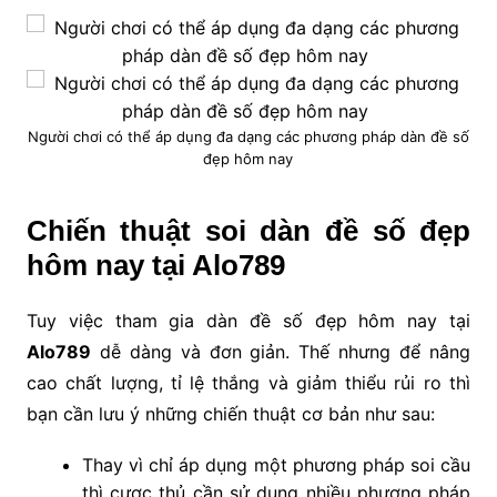
Người chơi có thể áp dụng đa dạng các phương pháp dàn đề số
đẹp hôm nay
Chiến thuật soi dàn đề số đẹp
hôm nay tại Alo789
Tuy việc tham gia dàn đề số đẹp hôm nay tại
Alo789
dễ dàng và đơn giản. Thế nhưng để nâng
cao chất lượng, tỉ lệ thắng và giảm thiểu rủi ro thì
bạn cần lưu ý những chiến thuật cơ bản như sau:
Thay vì chỉ áp dụng một phương pháp soi cầu
thì cược thủ cần sử dụng nhiều phương pháp