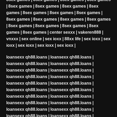
|
8sex games
|
8sex games
|
8sex games
|
8sex
games
|
8sex games
|
8sex games
|
8sex games
|
8sex games
|
8sex games
|
8sex games
|
8sex games
|
8sex games
|
8sex games
|
8sex games
|
8sex
games
|
8sex games
|
center sexxx
|
vakeren888
|
vnxxx
|
sex online
|
sex ioxx
|
88xx life
|
sex ioxx
|
sex
ioxx
|
sex ioxx
|
sex ioxx
|
sex ioxx
|
loansexx qh88.loans
|
loansexx qh88.loans
|
loansexx qh88.loans
|
loansexx qh88.loans
|
loansexx qh88.loans
|
loansexx qh88.loans
|
loansexx qh88.loans
|
loansexx qh88.loans
|
loansexx qh88.loans
|
loansexx qh88.loans
|
loansexx qh88.loans
|
loansexx qh88.loans
|
loansexx qh88.loans
|
loansexx qh88.loans
|
loansexx qh88.loans
|
loansexx qh88.loans
|
loansexx qh88.loans
|
loansexx qh88.loans
|
loansexx qh88.loans
|
loansexx qh88.loans
|