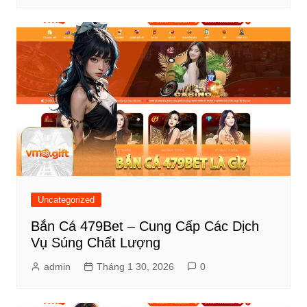
Uncategorized
Bắn Cá 479Bet – Cung Cấp Các Dịch
Vụ Súng Chất Lượng
admin
Tháng 1 30, 2026
0