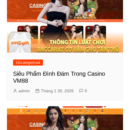
Uncategorized
Siêu Phẩm Đình Đám Trong Casino
VM88
admin
Tháng 1 30, 2026
0