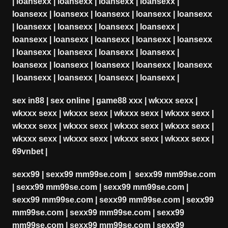
|
loansexx
|
loansexx
|
loansexx
|
loansexx
|
loansexx
|
loansexx
|
loansexx
|
loansexx
|
loansexx
|
loansexx
|
loansexx
|
loansexx
|
loansexx
|
loansexx
|
loansexx
|
loansexx
|
loansexx
|
loansexx
|
loansexx
|
loansexx
|
loansexx
|
loansexx
|
loansexx
|
loansexx
|
loansexx
|
loansexx
|
loansexx
|
loansexx
|
loansexx
|
loansexx
|
loansexx
|
sex in88
|
sex online
|
game88 xxx
|
wkxxx sexx
|
wkxxx sexx
|
wkxxx sexx
|
wkxxx sexx
|
wkxxx sexx
|
wkxxx sexx
|
wkxxx sexx
|
wkxxx sexx
|
wkxxx sexx
|
wkxxx sexx
|
wkxxx sexx
|
wkxxx sexx
|
wkxxx sexx
|
69vnbet
|
sexx99
|
sexx99 mm99se.com
|
sexx99 mm99se.com
|
sexx99 mm99se.com
|
sexx99 mm99se.com
|
sexx99 mm99se.com
|
sexx99 mm99se.com
|
sexx99
mm99se.com
|
sexx99 mm99se.com
|
sexx99
mm99se.com
|
sexx99 mm99se.com
|
sexx99