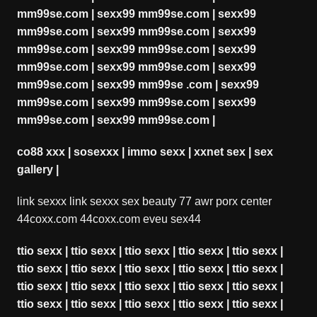
mm99se.com
|
sexx99 mm99se.com
|
sexx99
mm99se.com
|
sexx99 mm99se.com
|
sexx99
mm99se.com
|
sexx99 mm99se.com
|
sexx99
mm99se.com
|
sexx99 mm99se.com
|
sexx99
mm99se.com
|
sexx99 mm99se .com
|
sexx99
mm99se.com
|
sexx99 mm99se.com
|
sexx99
mm99se.com
|
sexx99 mm99se.com
|
co88 xxx
|
sosexxx
|
immo sexx
|
xxnet sex
|
sex
gallery
|
link sexxx
link sexxx
sex beauty
77 awr
porx center
44coxx.com
44coxx.com
eveu sex44
ttio sexx
|
ttio sexx
|
ttio sexx
|
ttio sexx
|
ttio sexx
|
ttio sexx
|
ttio sexx
|
ttio sexx
|
ttio sexx
|
ttio sexx
|
ttio sexx
|
ttio sexx
|
ttio sexx
|
ttio sexx
|
ttio sexx
|
ttio sexx
|
ttio sexx
|
ttio sexx
|
ttio sexx
|
ttio sexx
|