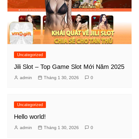
Uncategorized
Jili Slot – Top Game Slot Mới Năm 2025
admin
Tháng 1 30, 2026
0
Uncategorized
Hello world!
admin
Tháng 1 30, 2026
0