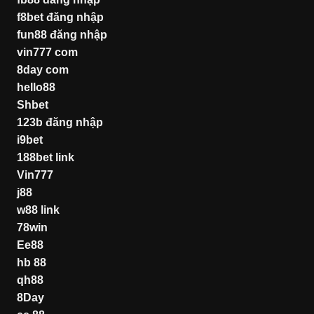
f8bet đăng nhập
fun88 đăng nhập
vin777 com
8day com
hello88
Shbet
123b đăng nhập
i9bet
188bet link
Vin777
j88
w88 link
78win
Ee88
hb 88
qh88
8Day