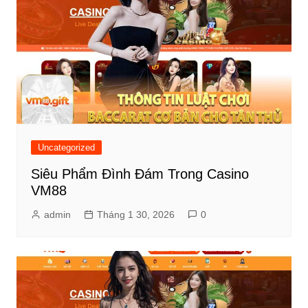
Uncategorized
Siêu Phẩm Đình Đám Trong Casino
VM88
admin
Tháng 1 30, 2026
0