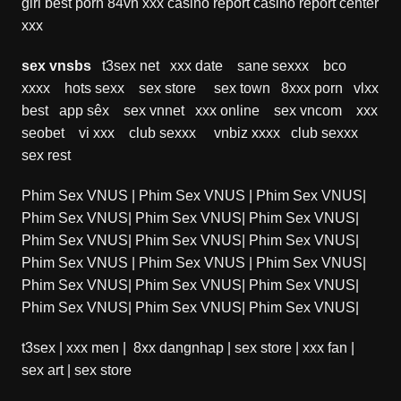
girl
best porn
84vn xxx
casino report
casino report
center
xxx
sex vnsbs
t3sex net
xxx date
sane sexxx
bco
xxxx
hots sexx
sex store
sex town
8xxx porn
vlxx
best
app sêx
sex vnnet
xxx online
sex vncom
xxx
seobet
vi xxx
club sexxx
vnbiz xxxx
club sexxx
sex rest
Phim Sex VNUS
|
Phim Sex VNUS
|
Phim Sex VNUS
|
Phim Sex VNUS
|
Phim Sex VNUS
|
Phim Sex VNUS
|
Phim Sex VNUS
|
Phim Sex VNUS
|
Phim Sex VNUS
|
Phim Sex VNUS
|
Phim Sex VNUS
|
Phim Sex VNUS
|
Phim Sex VNUS
|
Phim Sex VNUS
|
Phim Sex VNUS
|
Phim Sex VNUS
|
Phim Sex VNUS
|
Phim Sex VNUS
|
t3sex
|
xxx men
|
8xx dangnhap
|
sex store
|
xxx fan
|
sex art
|
sex store