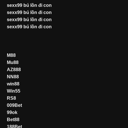
sexx99 bú lồn đi con
sexx99 bú lồn đi con
sexx99 bú lồn đi con
sexx99 bú lồn đi con
M88
Mu88
AZ888
NN88
win88
Win55
RS8
009Bet
99ok
Bet88
188Bet