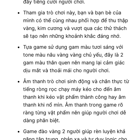
đầy tiếng cười người chơi.
Tham gia trò chơi này, bạn và bạn bè của
mình có thể cùng nhau phối hợp để thu thập
vàng, kim cương và vượt qua các thử thách
sẽ tạo nên những khoảnh khắc đáng nhớ.
Tựa game sử dụng gam màu tươi sáng với
tone màu nâu vàng vàng chủ yếu, đây là 2
gam màu thân quen nên mang lại cảm giác
dịu mắt và thoải mái cho người chơi.
Âm thanh trò chơi sinh động và chân thực từ
tiếng ròng rọc chạy máy kéo cho đến âm
thanh khi kéo vật phẩm thành công hay âm
thanh khi nổ mìn. Âm thanh trong game rõ
ràng từng vật phẩm nên giúp người chơi dễ
dàng phân biệt.
Game đào vàng 2 người giúp rèn luyện khả
năng tập trung, phản xạ và tư duy logic cho