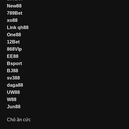
New88
789Bet
xo88
Link qh88
One88
12Bet
868VIp
EE88
Bsport
BJ88
sv388
daga88
UW88
W88
Jun88
Chó ăn cức