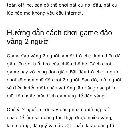
toàn offline, bạn có thể chơi bất cứ nơi đâu, bất cứ
lúc nào mà không yêu cầu internet.
Hướng dẫn cách chơi game đào
vàng 2 người
Game đào vàng 2 người là một trò chơi kinh điển đã
gắn liền với tuổi thơ của nhiều thế hệ. Cách chơi
game này vô cùng đơn giản. Bắt đầu trò chơi, người
chơi sẽ chọn chế độ chơi 2 người. Sau đó, mỗi người
sẽ điều khiển một nhân vật ông lão bằng các phím
mũi tên hoặc màn hình cảm ứng để đào vàng.
Chú ý: 2 người chơi hãy cùng nhau phối hợp với
nhau để làm sao càng thu thập được nhiều vàng,
kim cương, đá quý và các vật phẩm khác càng tốt.