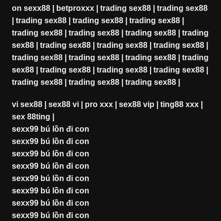
on sexx88
|
betproxxx
|
trading sex88
|
trading sex88
|
trading sex88
|
trading sex88
|
trading sex88
|
trading sex88
|
trading sex88
|
trading sex88
|
trading
sex88
|
trading sex88
|
trading sex88
|
trading sex88
|
trading sex88
|
trading sex88
|
trading sex88
|
trading
sex88
|
trading sex88
|
trading sex88
|
trading sex88
|
trading sex88
|
trading sex88
|
trading sex88
|
vi sex88
|
sex88 vi
|
pro xxx
|
sex88 vip
|
ting88 xxx
|
sex 88ting
|
sexx99 bú lồn đi con
sexx99 bú lồn đi con
sexx99 bú lồn đi con
sexx99 bú lồn đi con
sexx99 bú lồn đi con
sexx99 bú lồn đi con
sexx99 bú lồn đi con
sexx99 bú lồn đi con