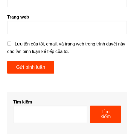
Trang web
Lưu tên của tôi, email, và trang web trong trình duyệt này
cho lần bình luận kế tiếp của tôi.
Tìm kiếm
Tìm
kiếm