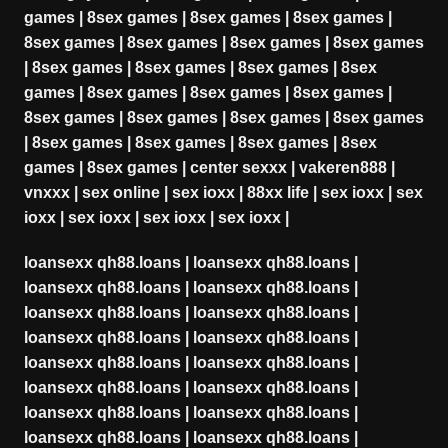
games
|
8sex games
|
8sex games
|
8sex games
|
8sex games
|
8sex games
|
8sex games
|
8sex games
|
8sex games
|
8sex games
|
8sex games
|
8sex
games
|
8sex games
|
8sex games
|
8sex games
|
8sex games
|
8sex games
|
8sex games
|
8sex games
|
8sex games
|
8sex games
|
8sex games
|
8sex
games
|
8sex games
|
center sexxx
|
vakeren888
|
vnxxx
|
sex online
|
sex ioxx
|
88xx life
|
sex ioxx
|
sex
ioxx
|
sex ioxx
|
sex ioxx
|
sex ioxx
|
loansexx qh88.loans
|
loansexx qh88.loans
|
loansexx qh88.loans
|
loansexx qh88.loans
|
loansexx qh88.loans
|
loansexx qh88.loans
|
loansexx qh88.loans
|
loansexx qh88.loans
|
loansexx qh88.loans
|
loansexx qh88.loans
|
loansexx qh88.loans
|
loansexx qh88.loans
|
loansexx qh88.loans
|
loansexx qh88.loans
|
loansexx qh88.loans
|
loansexx qh88.loans
|