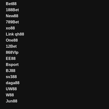
Bet88
188Bet
New88
789Bet
xo88
Link qh88
One88
12Bet
868VIp
EE88
Bsport
BJ88
sv388
daga88
UW88
W88
Jun88