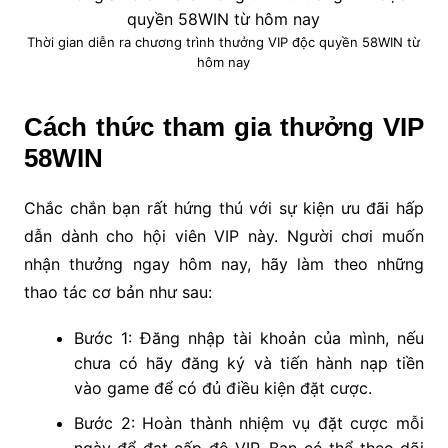
Thời gian diễn ra chương trình thưởng VIP độc quyền 58WIN từ
hôm nay
Cách thức tham gia thưởng VIP
58WIN
Chắc chắn bạn rất hứng thú với sự kiện ưu đãi hấp
dẫn dành cho hội viên VIP này. Người chơi muốn
nhận thưởng ngay hôm nay, hãy làm theo những
thao tác cơ bản như sau:
Bước 1: Đăng nhập tài khoản của mình, nếu
chưa có hãy đăng ký và tiến hành nạp tiền
vào game để có đủ điều kiện đặt cược.
Bước 2: Hoàn thành nhiệm vụ đặt cược mỗi
ngày để đạt cấp độ VIP. Bạn có thể theo dõi