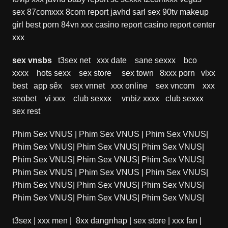
sex
87comxxx
8com report
javhd
sarl sex
90tv
makeup
girl
best porn
84vn xxx
casino report
casino report
center
xxx
sex vnsbs
t3sex net
xxx date
sane sexxx
bco
xxxx
hots sexx
sex store
sex town
8xxx porn
vlxx
best
app sêx
sex vnnet
xxx online
sex vncom
xxx
seobet
vi xxx
club sexxx
vnbiz xxxx
club sexxx
sex rest
Phim Sex VNUS
|
Phim Sex VNUS
|
Phim Sex VNUS
|
Phim Sex VNUS
|
Phim Sex VNUS
|
Phim Sex VNUS
|
Phim Sex VNUS
|
Phim Sex VNUS
|
Phim Sex VNUS
|
Phim Sex VNUS
|
Phim Sex VNUS
|
Phim Sex VNUS
|
Phim Sex VNUS
|
Phim Sex VNUS
|
Phim Sex VNUS
|
Phim Sex VNUS
|
Phim Sex VNUS
|
Phim Sex VNUS
|
t3sex
|
xxx men
|
8xx dangnhap
|
sex store
|
xxx fan
|