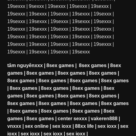
19sexxx
|
9sexxx
|
19sexxx
|
19sexxx
|
19sexxx
|
19sexxx
|
19sexxx
|
19sexxx
|
19sexxx
|
19sexxx
|
19sexxx
|
19sexxx
|
19sexxx
|
19sexxx
|
19sexxx
|
19sexxx
|
19sexxx
|
19sexxx
|
19sexxx
|
19sexxx
|
19sexxx
|
19sexxx
|
19sexxx
|
19sexxx
|
19sexxx
|
19sexxx
|
19sexxx
|
19sexxx
|
19sexxx
|
19sexxx
|
19sexxx
|
19sexxx
|
19sexxx
|
19sexxx
tâm nguyênxxx
|
8sex games
|
8sex games
|
8sex
games
|
8sex games
|
8sex games
|
8sex games
|
8sex games
|
8sex games
|
8sex games
|
8sex games
|
8sex games
|
8sex games
|
8sex games
|
8sex
games
|
8sex games
|
8sex games
|
8sex games
|
8sex games
|
8sex games
|
8sex games
|
8sex games
|
8sex games
|
8sex games
|
8sex games
|
8sex
games
|
8sex games
|
center sexxx
|
vakeren888
|
vnxxx
|
sex online
|
sex ioxx
|
88xx life
|
sex ioxx
|
sex
ioxx
|
sex ioxx
|
sex ioxx
|
sex ioxx
|