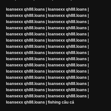
loansexx qh88.loans
|
loansexx qh88.loans
|
loansexx qh88.loans
|
loansexx qh88.loans
|
loansexx qh88.loans
|
loansexx qh88.loans
|
loansexx qh88.loans
|
loansexx qh88.loans
|
loansexx qh88.loans
|
loansexx qh88.loans
|
loansexx qh88.loans
|
loansexx qh88.loans
|
loansexx qh88.loans
|
loansexx qh88.loans
|
loansexx qh88.loans
|
loansexx qh88.loans
|
loansexx qh88.loans
|
loansexx qh88.loans
|
loansexx qh88.loans
|
loansexx qh88.loans
|
loansexx qh88.loans
|
loansexx qh88.loans
|
loansexx qh88.loans
|
loansexx qh88.loans
|
loansexx qh88.loans
|
loansexx qh88.loans
|
loansexx qh88.loans
|
loansexx qh88.loans
|
loansexx qh88.loans
|
loansexx qh88.loans
|
loansexx qh88.loans
|
fishing câu cá