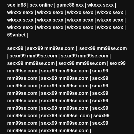
sex in88
|
sex online
|
game88 xxx
|
wkxxx sexx
|
wkxxx sexx
|
wkxxx sexx
|
wkxxx sexx
|
wkxxx sexx
|
wkxxx sexx
|
wkxxx sexx
|
wkxxx sexx
|
wkxxx sexx
|
wkxxx sexx
|
wkxxx sexx
|
wkxxx sexx
|
wkxxx sexx
|
69vnbet
|
sexx99
|
sexx99 mm99se.com
|
sexx99 mm99se.com
|
sexx99 mm99se.com
|
sexx99 mm99se.com
|
sexx99 mm99se.com
|
sexx99 mm99se.com
|
sexx99
mm99se.com
|
sexx99 mm99se.com
|
sexx99
mm99se.com
|
sexx99 mm99se.com
|
sexx99
mm99se.com
|
sexx99 mm99se.com
|
sexx99
mm99se.com
|
sexx99 mm99se.com
|
sexx99
mm99se.com
|
sexx99 mm99se.com
|
sexx99
mm99se.com
|
sexx99 mm99se.com
|
sexx99
mm99se.com
|
sexx99 mm99se .com
|
sexx99
mm99se.com
|
sexx99 mm99se.com
|
sexx99
mm99se.com
|
sexx99 mm99se.com
|