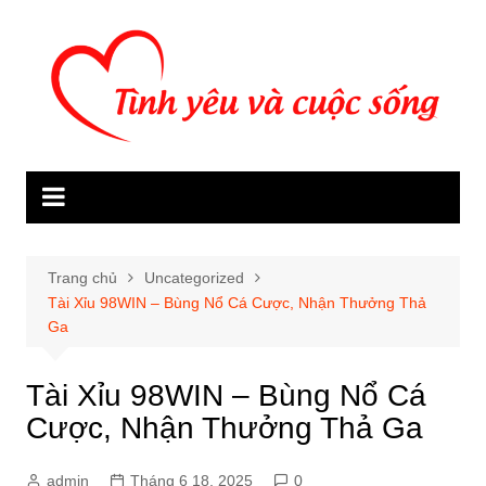
Chuyển
đến
phần
nội
dung
Trang chủ
Uncategorized
Tài Xỉu 98WIN – Bùng Nổ Cá Cược, Nhận Thưởng Thả
Ga
Tài Xỉu 98WIN – Bùng Nổ Cá
Cược, Nhận Thưởng Thả Ga
admin
Tháng 6 18, 2025
0