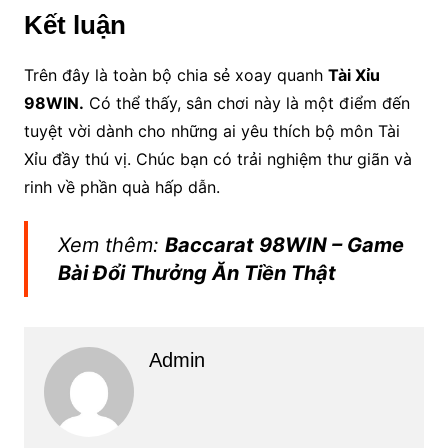
Kết luận
Trên đây là toàn bộ chia sẻ xoay quanh
Tài Xỉu
98WIN.
Có thể thấy, sân chơi này là một điểm đến
tuyệt vời dành cho những ai yêu thích bộ môn Tài
Xỉu đầy thú vị. Chúc bạn có trải nghiệm thư giãn và
rinh về phần quà hấp dẫn.
Xem thêm:
Baccarat 98WIN – Game
Bài Đổi Thưởng Ăn Tiền Thật
Admin