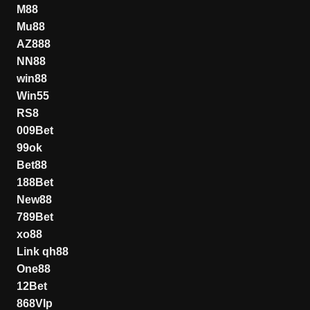
M88
Mu88
AZ888
NN88
win88
Win55
RS8
009Bet
99ok
Bet88
188Bet
New88
789Bet
xo88
Link qh88
One88
12Bet
868VIp