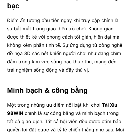
bạc
Điểm ấn tượng đầu tiên ngay khi truy cập chính là
sự bắt mắt trong giao diện trò chơi. Không gian
được thiết kế với phong cách tối giản, hiện đại mà
không kém phần tinh tế. Sự ứng dụng từ công nghệ
đồ họa 3D sắc nét khiến người chơi như đang chìm
đắm trong khu vực sòng bạc thực thụ, mang đến
trải nghiệm sống động và đầy thú vị.
Minh bạch & công bằng
Một trong những ưu điểm nổi bật khi chơi
Tài Xỉu
98WIN
chính là sự công bằng và minh bạch trong
tất cả giao dịch. Tất cả hội viên đều được đảm bảo
quyền lợi đặt cược và tỷ lệ chiến thắng như sau. Mọi