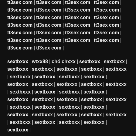
tt3sex com
|
tt3sex com
|
tt3sex com
|
tt3sex com
|
tt3sex com
|
tt3sex com
|
tt3sex com
|
tt3sex com
|
tt3sex com
|
tt3sex com
|
tt3sex com
|
tt3sex com
|
tt3sex com
|
tt3sex com
|
tt3sex com
|
tt3sex com
|
tt3sex com
|
tt3sex com
|
tt3sex com
|
tt3sex com
|
tt3sex com
|
tt3sex com
|
tt3sex com
|
tt3sex com
|
tt3sex com
|
tt3sex com
|
sextbxxx
|
wtxx88
|
chó chxxx
|
sextbxxx
|
sextbxxx
|
sextbxxx
|
sextbxxx
|
sextbxxx
|
sextbxxx
|
sextbxxx
|
sextbxxx
|
sextbxxx
|
sextbxxx
|
sextbxxx
|
sextbxxx
|
sextbxxx
|
sextbxxx
|
sextbxxx
|
sextbxxx
|
sextbxxx
|
sextbxxx
|
sextbxxx
|
sextbxxx
|
sextbxxx
|
sextbxxx
|
sextbxxx
|
sextbxxx
|
sextbxxx
|
sextbxxx
|
sextbxxx
|
sextbxxx
|
sextbxxx
|
sextbxxx
|
sextbxxx
|
sextbxxx
|
sextbxxx
|
sextbxxx
|
sextbxxx
|
sextbxxx
|
sextbxxx
|
sextbxxx
|
sextbxxx
|