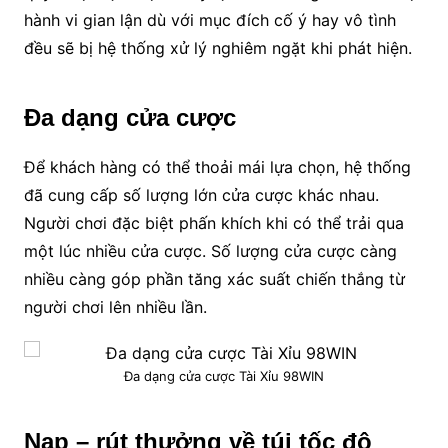
hành vi gian lận dù với mục đích cố ý hay vô tình
đều sẽ bị hệ thống xử lý nghiêm ngặt khi phát hiện.
Đa dạng cửa cược
Để khách hàng có thể thoải mái lựa chọn, hệ thống
đã cung cấp số lượng lớn cửa cược khác nhau.
Người chơi đặc biệt phấn khích khi có thể trải qua
một lúc nhiều cửa cược. Số lượng cửa cược càng
nhiều càng góp phần tăng xác suất chiến thắng từ
người chơi lên nhiều lần.
Đa dạng cửa cược Tài Xỉu 98WIN
Nạp – rút thưởng về túi tốc độ