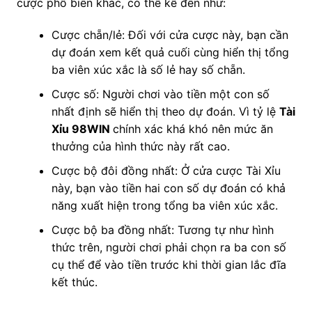
cược phổ biến khác, có thể kể đến như:
Cược chẵn/lẻ: Đối với cửa cược này, bạn cần
dự đoán xem kết quả cuối cùng hiển thị tổng
ba viên xúc xắc là số lẻ hay số chẵn.
Cược số: Người chơi vào tiền một con số
nhất định sẽ hiển thị theo dự đoán. Vì tỷ lệ
Tài
Xỉu 98WIN
chính xác khá khó nên mức ăn
thưởng của hình thức này rất cao.
Cược bộ đôi đồng nhất: Ở cửa cược Tài Xỉu
này, bạn vào tiền hai con số dự đoán có khả
năng xuất hiện trong tổng ba viên xúc xắc.
Cược bộ ba đồng nhất: Tương tự như hình
thức trên, người chơi phải chọn ra ba con số
cụ thể để vào tiền trước khi thời gian lắc đĩa
kết thúc.