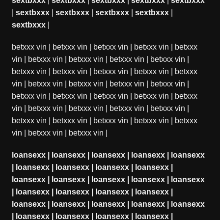
sextbxxx
|
sextbxxx
|
sextbxxx
|
sextbxxx
|
sextbxxx
|
sextbxxx
|
sextbxxx
|
sextbxxx
|
sextbxxx
|
sextbxxx
|
betxxx vin
|
betxxx vin
|
betxxx vin
|
betxxx vin
|
betxxx
vin
|
betxxx vin
|
betxxx vin
|
betxxx vin
|
betxxx vin
|
betxxx vin
|
betxxx vin
|
betxxx vin
|
betxxx vin
|
betxxx
vin
|
betxxx vin
|
betxxx vin
|
betxxx vin
|
betxxx vin
|
betxxx vin
|
betxxx vin
|
betxxx vin
|
betxxx vin
|
betxxx
vin
|
betxxx vin
|
betxxx vin
|
betxxx vin
|
betxxx vin
|
betxxx vin
|
betxxx vin
|
betxxx vin
|
betxxx vin
|
betxxx
vin
|
betxxx vin
|
betxxx vin
|
loansexx
|
loansexx
|
loansexx
|
loansexx
|
loansexx
|
loansexx
|
loansexx
|
loansexx
|
loansexx
|
loansexx
|
loansexx
|
loansexx
|
loansexx
|
loansexx
|
loansexx
|
loansexx
|
loansexx
|
loansexx
|
loansexx
|
loansexx
|
loansexx
|
loansexx
|
loansexx
|
loansexx
|
loansexx
|
loansexx
|
loansexx
|