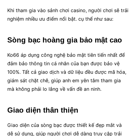
Khi tham gia vào sảnh chơi casino, người chơi sẽ trải
nghiệm nhiều ưu điểm nổi bật. cụ thể như sau:
Sòng bạc hoàng gia bảo mật cao
Ko66 áp dụng công nghệ bảo mật tiên tiến nhất để
đảm bảo thông tin cá nhân của bạn được bảo vệ
100%. Tất cả giao dịch và dữ liệu đều được mã hóa,
giám sát chặt chẽ, giúp anh em yên tâm tham gia
mà không phải lo lắng về vấn đề an ninh.
Giao diện thân thiện
Giao diện của sòng bạc được thiết kế đẹp mắt và
dễ sử dụng, giúp người chơi dễ dàng truy cập trải