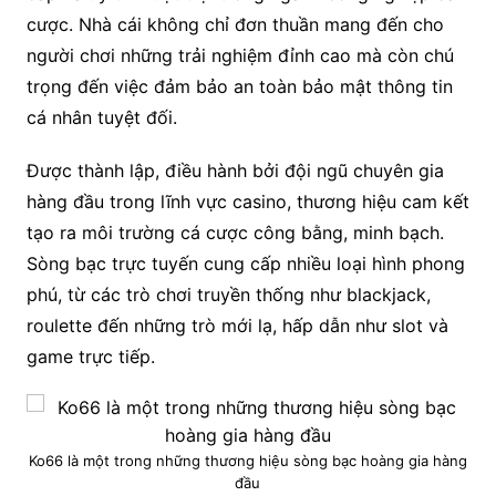
cược. Nhà cái không chỉ đơn thuần mang đến cho
người chơi những trải nghiệm đỉnh cao mà còn chú
trọng đến việc đảm bảo an toàn bảo mật thông tin
cá nhân tuyệt đối.
Được thành lập, điều hành bởi đội ngũ chuyên gia
hàng đầu trong lĩnh vực casino, thương hiệu cam kết
tạo ra môi trường cá cược công bằng, minh bạch.
Sòng bạc trực tuyến cung cấp nhiều loại hình phong
phú, từ các trò chơi truyền thống như blackjack,
roulette đến những trò mới lạ, hấp dẫn như slot và
game trực tiếp.
Ko66 là một trong những thương hiệu sòng bạc hoàng gia hàng
đầu