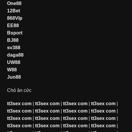
One88
12Bet
868VIp
EE88
Bsport
BJ88
sv388
daga88
UW88
W88
Jun88
Chó ăn cức
tt3sex com
|
tt3sex com
|
tt3sex com
|
tt3sex com
|
tt3sex com
|
tt3sex com
|
tt3sex com
|
tt3sex com
|
tt3sex com
|
tt3sex com
|
tt3sex com
|
tt3sex com
|
tt3sex com
|
tt3sex com
|
tt3sex com
|
tt3sex com
|