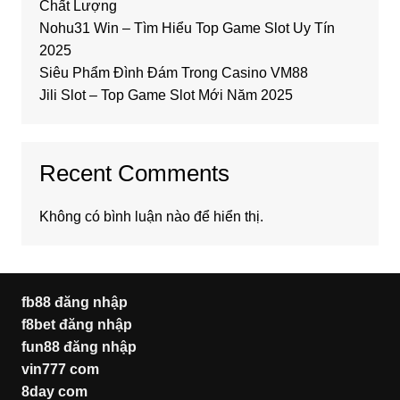
Chất Lượng
Nohu31 Win – Tìm Hiểu Top Game Slot Uy Tín
2025
Siêu Phẩm Đình Đám Trong Casino VM88
Jili Slot – Top Game Slot Mới Năm 2025
Recent Comments
Không có bình luận nào để hiển thị.
fb88 đăng nhập
f8bet đăng nhập
fun88 đăng nhập
vin777 com
8day com