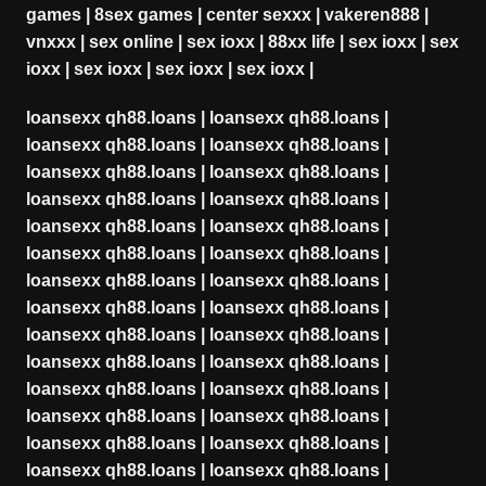
games
|
8sex games
|
center sexxx
|
vakeren888
|
vnxxx
|
sex online
|
sex ioxx
|
88xx life
|
sex ioxx
|
sex
ioxx
|
sex ioxx
|
sex ioxx
|
sex ioxx
|
loansexx qh88.loans
|
loansexx qh88.loans
|
loansexx qh88.loans
|
loansexx qh88.loans
|
loansexx qh88.loans
|
loansexx qh88.loans
|
loansexx qh88.loans
|
loansexx qh88.loans
|
loansexx qh88.loans
|
loansexx qh88.loans
|
loansexx qh88.loans
|
loansexx qh88.loans
|
loansexx qh88.loans
|
loansexx qh88.loans
|
loansexx qh88.loans
|
loansexx qh88.loans
|
loansexx qh88.loans
|
loansexx qh88.loans
|
loansexx qh88.loans
|
loansexx qh88.loans
|
loansexx qh88.loans
|
loansexx qh88.loans
|
loansexx qh88.loans
|
loansexx qh88.loans
|
loansexx qh88.loans
|
loansexx qh88.loans
|
loansexx qh88.loans
|
loansexx qh88.loans
|