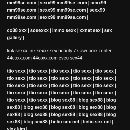
mm99se.com
|
sexx99 mm99se .com
|
sexx99
mm99se.com
|
sexx99 mm99se.com
|
sexx99
mm99se.com
|
sexx99 mm99se.com
|
co88 xxx
|
sosexxx
|
immo sexx
|
xxnet sex
|
sex
gallery
|
link sexxx
link sexxx
sex beauty
77 awr
porx center
44coxx.com
44coxx.com
eveu sex44
ttio sexx
|
ttio sexx
|
ttio sexx
|
ttio sexx
|
ttio sexx
|
ttio sexx
|
ttio sexx
|
ttio sexx
|
ttio sexx
|
ttio sexx
|
ttio sexx
|
ttio sexx
|
ttio sexx
|
ttio sexx
|
ttio sexx
|
ttio sexx
|
ttio sexx
|
ttio sexx
|
ttio sexx
|
ttio sexx
|
ttio sexx
|
ttio sexx
|
blog sex88
|
blog sex88
|
blog
sex88
|
blog sex88
|
blog sex88
|
blog sex88
|
blog
sex88
|
blog sex88
|
blog sex88
|
blog sex88
|
blog
sex88
|
blog sex88
|
betin sex.net
|
betin sex.net
|
vlxx kim
|