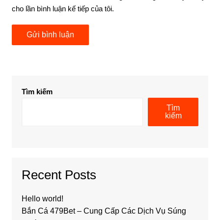
cho lần bình luận kế tiếp của tôi.
Tìm kiếm
Tìm
kiếm
Recent Posts
Hello world!
Bắn Cá 479Bet – Cung Cấp Các Dịch Vụ Súng