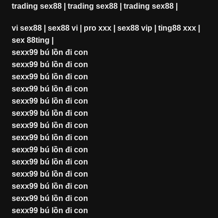
trading sex88
|
trading sex88
|
trading sex88
|
vi sex88
|
sex88 vi
|
pro xxx
|
sex88 vip
|
ting88 xxx
|
sex 88ting
|
sexx99 bú lồn đi con
sexx99 bú lồn đi con
sexx99 bú lồn đi con
sexx99 bú lồn đi con
sexx99 bú lồn đi con
sexx99 bú lồn đi con
sexx99 bú lồn đi con
sexx99 bú lồn đi con
sexx99 bú lồn đi con
sexx99 bú lồn đi con
sexx99 bú lồn đi con
sexx99 bú lồn đi con
sexx99 bú lồn đi con
sexx99 bú lồn đi con