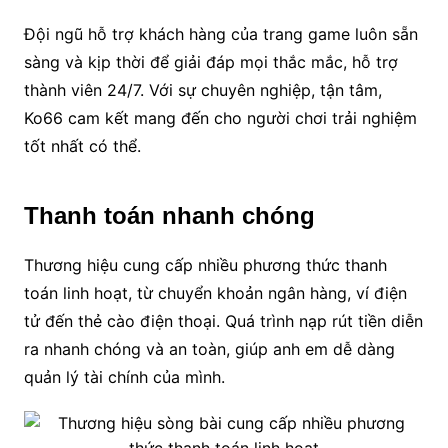
Đội ngũ hỗ trợ khách hàng của trang game luôn sẵn
sàng và kịp thời để giải đáp mọi thắc mắc, hỗ trợ
thành viên 24/7. Với sự chuyên nghiệp, tận tâm,
Ko66 cam kết mang đến cho người chơi trải nghiệm
tốt nhất có thể.
Thanh toán nhanh chóng
Thương hiệu cung cấp nhiều phương thức thanh
toán linh hoạt, từ chuyển khoản ngân hàng, ví điện
tử đến thẻ cào điện thoại. Quá trình nạp rút tiền diễn
ra nhanh chóng và an toàn, giúp anh em dễ dàng
quản lý tài chính của mình.