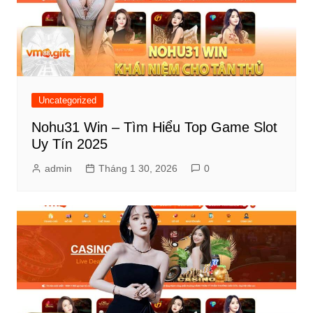
Uncategorized
Nohu31 Win – Tìm Hiểu Top Game Slot
Uy Tín 2025
admin
Tháng 1 30, 2026
0