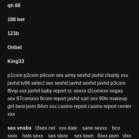
qh 88
188 bet
123b
Onbet
King33
p1com
p2com
p4com
sex army
sexhd
javhd
charity xxx
javhd
tv66
select sex
sexhd
javhd
sexhd
javhd
p3com
f8vip xxx
javhd
baby report
sc sexxx
t2comxxx
vegas
sex
87comxxx
8com report
javhd
sarl sex
90tv
makeup
girl
best porn
84vn xxx
casino report
casino report
center
xxx
sex vnsbs
t3sex net
xxx date
sane sexxx
bco
xxxx
hots sexx
sex store
sex town
8xxx porn
vlxx