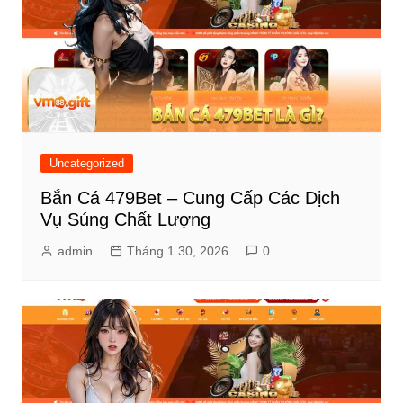
Uncategorized
Bắn Cá 479Bet – Cung Cấp Các Dịch
Vụ Súng Chất Lượng
admin
Tháng 1 30, 2026
0