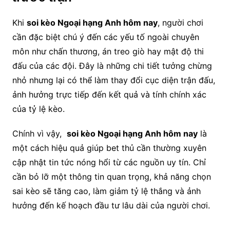
Khi
soi kèo Ngoại hạng Anh hôm nay
, người chơi
cần đặc biệt chú ý đến các yếu tố ngoài chuyên
môn như chấn thương, án treo giò hay mật độ thi
đấu của các đội. Đây là những chi tiết tưởng chừng
nhỏ nhưng lại có thể làm thay đổi cục diện trận đấu,
ảnh hưởng trực tiếp đến kết quả và tính chính xác
của tỷ lệ kèo.
Chính vì vậy,
soi kèo Ngoại hạng Anh hôm nay
là
một cách hiệu quả giúp bet thủ cần thường xuyên
cập nhật tin tức nóng hổi từ các nguồn uy tín. Chỉ
cần bỏ lỡ một thông tin quan trọng, khả năng chọn
sai kèo sẽ tăng cao, làm giảm tỷ lệ thắng và ảnh
hưởng đến kế hoạch đầu tư lâu dài của người chơi.