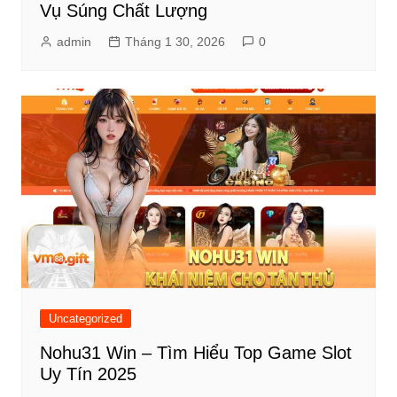
Vụ Súng Chất Lượng
admin
Tháng 1 30, 2026
0
Uncategorized
Nohu31 Win – Tìm Hiểu Top Game Slot
Uy Tín 2025