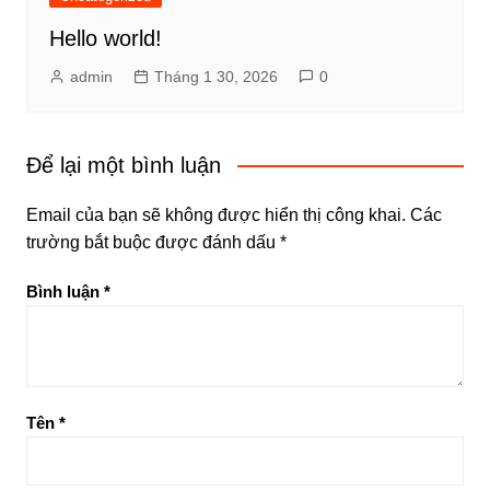
Hello world!
admin
Tháng 1 30, 2026
0
Để lại một bình luận
Email của bạn sẽ không được hiển thị công khai.
Các
trường bắt buộc được đánh dấu
*
Bình luận
*
Tên
*