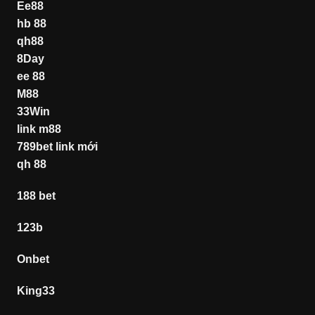
Ee88
hb 88
qh88
8Day
ee 88
M88
33Win
link m88
789bet link mới
qh 88
188 bet
123b
Onbet
King33