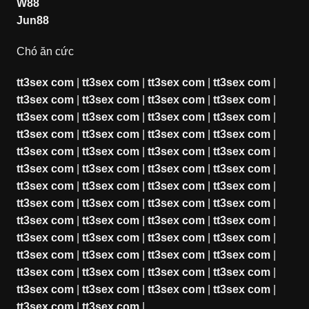
W88
Jun88
Chó ăn cức
tt3sex com
|
tt3sex com
|
tt3sex com
|
tt3sex com
|
tt3sex com
|
tt3sex com
|
tt3sex com
|
tt3sex com
|
tt3sex com
|
tt3sex com
|
tt3sex com
|
tt3sex com
|
tt3sex com
|
tt3sex com
|
tt3sex com
|
tt3sex com
|
tt3sex com
|
tt3sex com
|
tt3sex com
|
tt3sex com
|
tt3sex com
|
tt3sex com
|
tt3sex com
|
tt3sex com
|
tt3sex com
|
tt3sex com
|
tt3sex com
|
tt3sex com
|
tt3sex com
|
tt3sex com
|
tt3sex com
|
tt3sex com
|
tt3sex com
|
tt3sex com
|
tt3sex com
|
tt3sex com
|
tt3sex com
|
tt3sex com
|
tt3sex com
|
tt3sex com
|
tt3sex com
|
tt3sex com
|
tt3sex com
|
tt3sex com
|
tt3sex com
|
tt3sex com
|
tt3sex com
|
tt3sex com
|
tt3sex com
|
tt3sex com
|
tt3sex com
|
tt3sex com
|
tt3sex com
|
tt3sex com
|