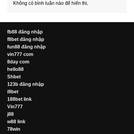
Không có bình luận nào để hiển thị.
fb88 đăng nhập
f8bet đăng nhập
fun88 đăng nhập
vin777 com
8day com
hello88
Shbet
123b đăng nhập
i9bet
188bet link
Vin777
j88
w88 link
78win