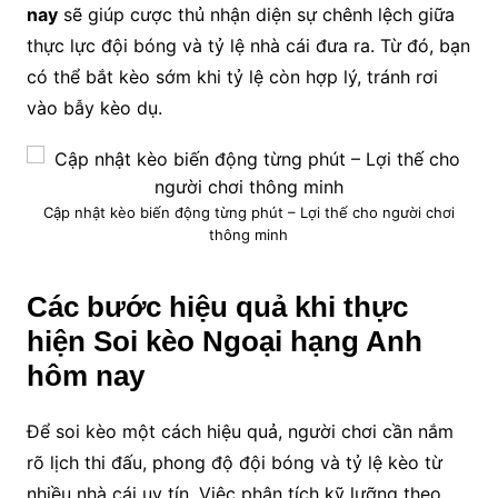
nay
sẽ giúp cược thủ nhận diện sự chênh lệch giữa
thực lực đội bóng và tỷ lệ nhà cái đưa ra. Từ đó, bạn
có thể bắt kèo sớm khi tỷ lệ còn hợp lý, tránh rơi
vào bẫy kèo dụ.
Cập nhật kèo biến động từng phút – Lợi thế cho người chơi
thông minh
Các bước hiệu quả khi thực
hiện Soi kèo Ngoại hạng Anh
hôm nay
Để soi kèo một cách hiệu quả, người chơi cần nắm
rõ lịch thi đấu, phong độ đội bóng và tỷ lệ kèo từ
nhiều nhà cái uy tín. Việc phân tích kỹ lưỡng theo