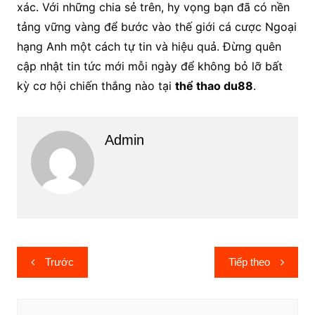
xác. Với những chia sẻ trên, hy vọng bạn đã có nền
tảng vững vàng để bước vào thế giới cá cược Ngoại
hạng Anh một cách tự tin và hiệu quả. Đừng quên
cập nhật tin tức mới mỗi ngày để không bỏ lỡ bất
kỳ cơ hội chiến thắng nào tại
thể thao du88
.
Admin
Điều
Trước
Tiếp theo
hướng
bài