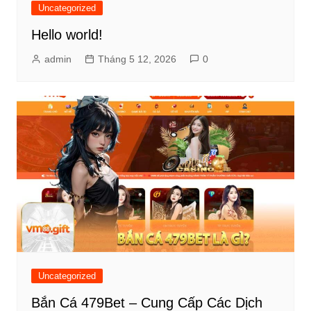
viết
Uncategorized
Hello world!
admin
Tháng 5 12, 2026
0
Uncategorized
Bắn Cá 479Bet – Cung Cấp Các Dịch