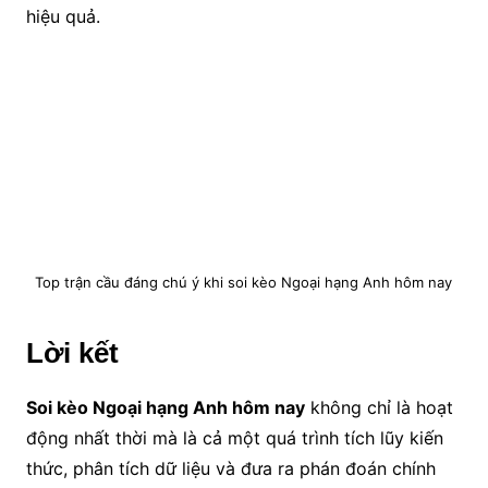
hiệu quả.
Top trận cầu đáng chú ý khi soi kèo Ngoại hạng Anh hôm nay
Lời kết
Soi kèo Ngoại hạng Anh hôm nay
không chỉ là hoạt
động nhất thời mà là cả một quá trình tích lũy kiến
thức, phân tích dữ liệu và đưa ra phán đoán chính