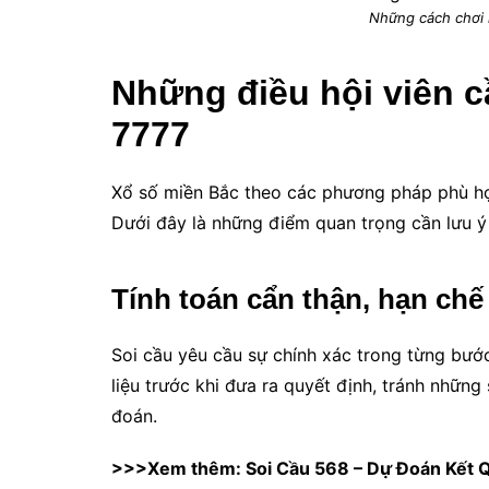
Những cách chơi 
Những điều hội viên c
7777
Xổ số miền Bắc theo các phương pháp phù hợp
Dưới đây là những điểm quan trọng cần lưu ý 
Tính toán cẩn thận, hạn chế 
Soi cầu yêu cầu sự chính xác trong từng bước
liệu trước khi đưa ra quyết định, tránh nhữn
đoán.
>>>Xem thêm: Soi Cầu 568 – Dự Đoán Kết 