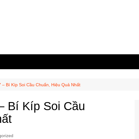
 – Bí Kíp Soi Cầu Chuẩn, Hiệu Quả Nhất
– Bí Kíp Soi Cầu
ất
gorized