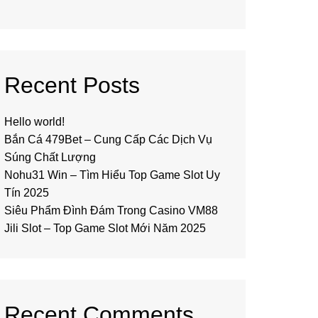
Recent Posts
Hello world!
Bắn Cá 479Bet – Cung Cấp Các Dịch Vụ
Súng Chất Lượng
Nohu31 Win – Tìm Hiểu Top Game Slot Uy
Tín 2025
Siêu Phẩm Đình Đám Trong Casino VM88
Jili Slot – Top Game Slot Mới Năm 2025
Recent Comments