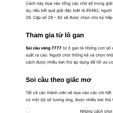
Cách này dựa vào tổng các chữ số trong giải 
dụ, nếu kết quả giải đặc biệt là 95482, ngườ
28. Cặp số 28 – 82 sẽ được chọn cho kỳ tiếp
Tham gia từ lô gan
Soi cầu vàng 7777
từ ô gan là những con số c
suất ra cao. Người chơi thống kê và chọn nhữ
cách được nhiều bet thủ áp dụng để tối ưu cơ
Soi cầu theo giấc mơ
Tất cả các thành viên sẽ dựa vào các chi tiế
có một bộ số tương ứng, được nhiều bet thủ 