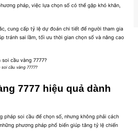
hương pháp, việc lựa chọn số có thể gặp khó khăn,
ắc, cung cấp tỷ lệ dự đoán chi tiết để người tham gia
p tránh sai lầm, tối ưu thời gian chọn số và nâng cao
à soi cầu vàng 7777?
àng 7777 hiệu quả dành
g pháp soi cầu để chọn số, nhưng không phải cách
những phương pháp phổ biến giúp tăng tỷ lệ chiến