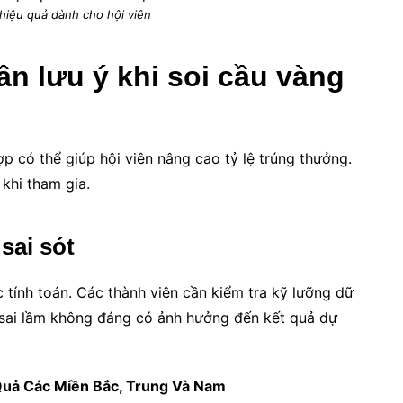
hiệu quả dành cho hội viên
ần lưu ý khi soi cầu vàng
 có thể giúp hội viên nâng cao tỷ lệ trúng thưởng.
khi tham gia.
sai sót
 tính toán. Các thành viên cần kiểm tra kỹ lưỡng dữ
g sai lầm không đáng có ảnh hưởng đến kết quả dự
Quả Các Miền Bắc, Trung Và Nam