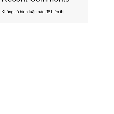
Không có bình luận nào để hiển thị.