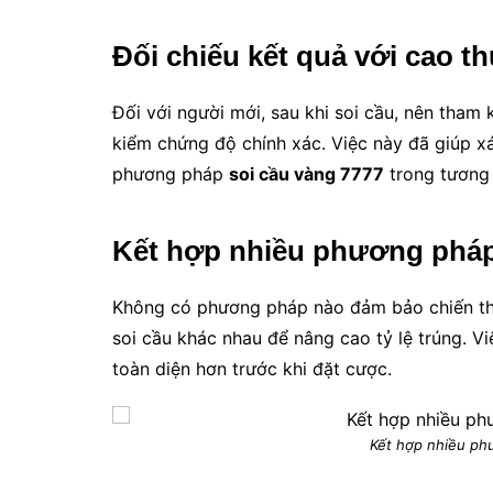
Đối chiếu kết quả với cao th
Đối với người mới, sau khi soi cầu, nên tha
kiểm chứng độ chính xác. Việc này đã giúp xác
phương pháp
soi cầu vàng 7777
trong tương 
Kết hợp nhiều phương pháp
Không có phương pháp nào đảm bảo chiến thắn
soi cầu khác nhau để nâng cao tỷ lệ trúng. Vi
toàn diện hơn trước khi đặt cược.
Kết hợp nhiều ph