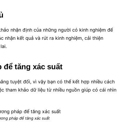
ủ
m khảo nhận định của những người có kinh nghiệm để
 nhận kết quả và rút ra kinh nghiệm, cải thiện
lai.
 để tăng xác suất
g tuyệt đối, vì vậy bạn có thể kết hợp nhiều cách
ệc tham khảo dữ liệu từ nhiều nguồn giúp có cái nhìn
ương pháp để tăng xác suất